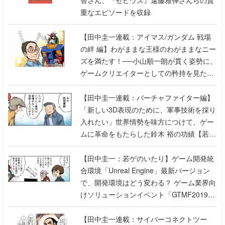
重なエピソードを収録
【田中圭一連載：アイマス/ガンダム 戦場
の絆 編】わがままな王様のわがままなニー
ズを満たす！──小山順一朗が貫く姿勢に、
ゲームクリエイターとしての矜持を見た
【若ゲのいたり最終回】
【田中圭一連載：バーチャファイター編】
「新しい3D表現のために、軍事技術を採り
入れたい」世界情勢を味方につけて、ゲー
ムに革命をもたらした鈴木 裕の功績【若ゲ
のいたり】
【田中圭一：若ゲのいたり】ゲーム開発統
合環境「Unreal Engine」最新バージョン
で、開発環境はどう変わる？ ゲーム業界向
けソリューションイベント「GTMF2019」
に行って、より理解を深めよう【PR】
【田中圭一連載：サイバーコネクトツー