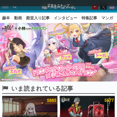
広告をスキップ
赫本
動画
殿堂入り記事
インタビュー
特集記事
マンガ
いま読まれている記事
ピックアップ
注目度
5885
注目度
5577
電ファミのいま読まれている記事ランキング
アプリセール情報