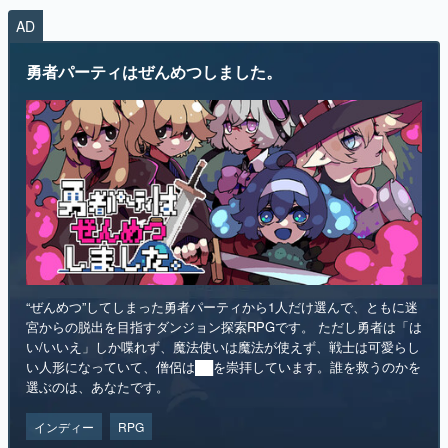
AD
マンガ
勇者パーティはぜんめつしました。
女性向け
アプリレビュー
その他
電ファミニコゲーマーとは？
運営：株式会社マレ
“ぜんめつ”してしまった勇者パーティから1人だけ選んで、ともに迷
宮からの脱出を目指すダンジョン探索RPGです。 ただし勇者は「は
い/いいえ」しか喋れず、魔法使いは魔法が使えず、戦士は可愛らし
い人形になっていて、僧侶は██を崇拝しています。誰を救うのかを
選ぶのは、あなたです。
インディー
RPG