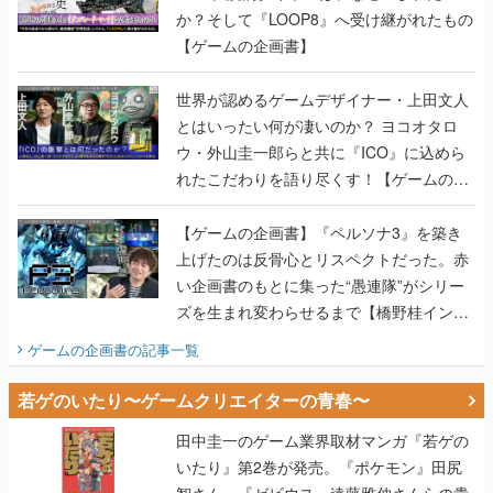
か？そして『LOOP8』へ受け継がれたもの
【ゲームの企画書】
世界が認めるゲームデザイナー・上田文人
とはいったい何が凄いのか？ ヨコオタロ
ウ・外山圭一郎らと共に『ICO』に込めら
れたこだわりを語り尽くす！【ゲームの企
画書】
【ゲームの企画書】『ペルソナ3』を築き
上げたのは反骨心とリスペクトだった。赤
い企画書のもとに集った“愚連隊”がシリー
ズを生まれ変わらせるまで【橋野桂インタ
ビュー】
ゲームの企画書
の記事一覧
若ゲのいたり〜ゲームクリエイターの青春〜
田中圭一のゲーム業界取材マンガ『若ゲの
いたり』第2巻が発売。『ポケモン』田尻
智さん、『ゼビウス』遠藤雅伸さんらの貴