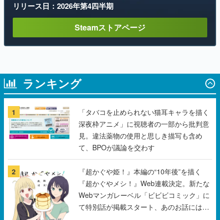
リリース日：2026年第4四半期
Steamストアページ
ランキング
1
「タバコを止められない猫耳キャラを描く
深夜枠アニメ」に視聴者の一部から批判意
見。違法薬物の使用と思しき描写も含め
て、BPOが議論を交わす
2
『超かぐや姫！』本編の“10年後”を描く
『超かぐやメシ！』Web連載決定。新たな
Webマンガレーベル「ビビビコミック」に
て特別話が掲載スタート、あのお話には…
まだ続きがある！