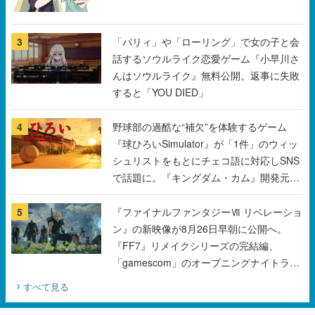
3
「パリィ」や「ローリング」で女の子と会
話するソウルライク恋愛ゲーム『小早川さ
んはソウルライク』無料公開。返事に失敗
すると「YOU DIED」
4
野球部の過酷な“補欠”を体験するゲーム
『球ひろいSimulator』が「1件」のウィッ
シュリストをもとにチェコ語に対応しSNS
で話題に。『キングダム・カム』開発元や
チェコのプロ野球選手から称賛の声
5
『ファイナルファンタジーⅦ リベレーショ
ン』の新映像が8月26日早朝に公開へ。
『FF7』リメイクシリーズの完結編、
「gamescom」のオープニングナイトライ
ブにてディレクターの浜口直樹氏が登壇す
すべて見る
る予定