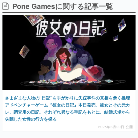
Pone Gamesに関する記事一覧
日本のコンテンツ産業やカルチャーに与えた影響を探る企
画です。
日本モバイルゲーム産業史
日本のモバイルゲーム史における主要なトピック・タイト
ルを網羅するほか、開発者へのインタビューや識者による
解説を掲載。約20年の歴史が一望できる決定版！
若ゲのいたり〜ゲームクリエイターの青春〜
『うつヌケ』『ペンと箸』等で知られるマンガ家・田中圭
一先生によるゲーム業界レポートマンガです。
なんでゲームは面白い？
ゲーム開発者・hamatsu氏がゲームの魅力を画面や操作の
具体的な形から解き明かしていく、硬派で骨太な評論連載
です。
ゲームが変えた日本語
さまざまな人物の‟日記”を手がかりに失踪事件の真相を暴く推理
「経験値」「裏技」「ラスボス」… ゲームにまつわる言葉
の起源や用法の変遷を、コンピューター文化史研究家・タ
アドベンチャーゲーム『彼女の日記』本日発売。彼女とその元カ
イニーP氏が徹底調査。
レ、調査用の日記。それぞれ異なる手記をもとに、結婚式場から
失踪した女性の行方を探る
カテゴリ
2025年6月20日 公開
特集記事