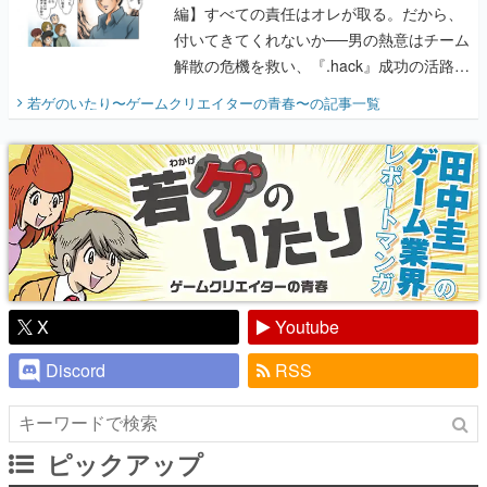
編】すべての責任はオレが取る。だから、
付いてきてくれないか──男の熱意はチーム
解散の危機を救い、『.hack』成功の活路を
開く。業界の快男児・松山 洋に流れる血は
若ゲのいたり〜ゲームクリエイターの青春〜
の記事一覧
『少年ジャンプ』色だった【若ゲのいた
り】
X
Youtube
Discord
RSS
ピックアップ