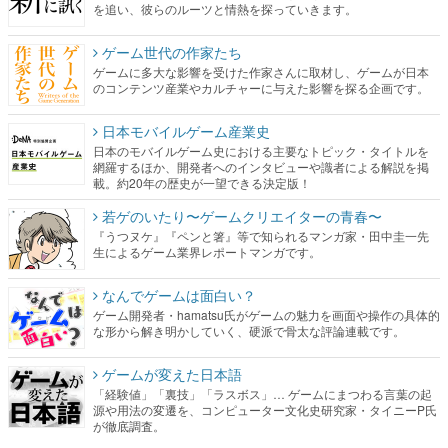
を追い、彼らのルーツと情熱を探っていきます。
ゲーム世代の作家たち
ゲームに多大な影響を受けた作家さんに取材し、ゲームが日本
のコンテンツ産業やカルチャーに与えた影響を探る企画です。
日本モバイルゲーム産業史
日本のモバイルゲーム史における主要なトピック・タイトルを
網羅するほか、開発者へのインタビューや識者による解説を掲
載。約20年の歴史が一望できる決定版！
若ゲのいたり〜ゲームクリエイターの青春〜
『うつヌケ』『ペンと箸』等で知られるマンガ家・田中圭一先
生によるゲーム業界レポートマンガです。
なんでゲームは面白い？
ゲーム開発者・hamatsu氏がゲームの魅力を画面や操作の具体的
な形から解き明かしていく、硬派で骨太な評論連載です。
ゲームが変えた日本語
「経験値」「裏技」「ラスボス」… ゲームにまつわる言葉の起
源や用法の変遷を、コンピューター文化史研究家・タイニーP氏
が徹底調査。