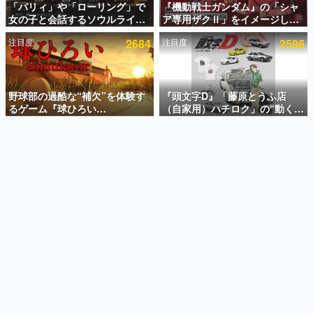
「パリィ」や「ローリング」で
『機動戦士ガンダム』の「シャ
女の子と会話するソウルライク
ア専用ザクⅡ」をイメージした
インタビュー
恋愛ゲーム『小早川さんはソウ
散水ホースリールが予約開始。
注目度
2684
注目度
2596
ルライク』無料公開。返事に失
本体にはシャアのパーソナルマ
連載・特集一覧
敗すると「YOU DIED」
ークやジオン公国軍のエンブレ
ム、型式番号などを配置
殿堂入り記事
SNS拡散数が数千以上！ ページビュー数万以上！ などな
野球部の過酷な“補欠”を体験す
『頭文字D』「藤原とうふ店
ど。多くの人々に読まれた、電ファミ渾身の“殿堂入り”記
るゲーム『球ひろい
（自家用）ハチロク」の“動くテ
事をまとめました。
Simulator』が「1件」のウィッ
ィッシュケース”が買えるポップ
シュリストをもとにチェコ語に
アップショップが開催へ。マン
ゲームの企画書
対応しSNSで話題に。『キング
ガの舞台である群馬の「イオン
名作ゲームクリエイターの方々に製作時のエピソードをお
聞きし、ヒットする企画（ゲーム）とは何か？を探ってい
ダム・カム』開発元やチェコの
モール高崎」にて、8月11日か
きます。
プロ野球選手から称賛の声
ら8月20日までの期間限定で開
催予定
赫本
この物語を解いてはいけない。『赫本』は、〈試験問題〉
の形をした短編ホラー小説集です。
新世代に訊く
これからのデジタルゲーム市場を担う若きクリエイター達
の姿を追い、彼らのルーツと情熱を探っていきます。
ゲーム世代の作家たち
ゲームに多大な影響を受けた作家さんに取材し、ゲームが