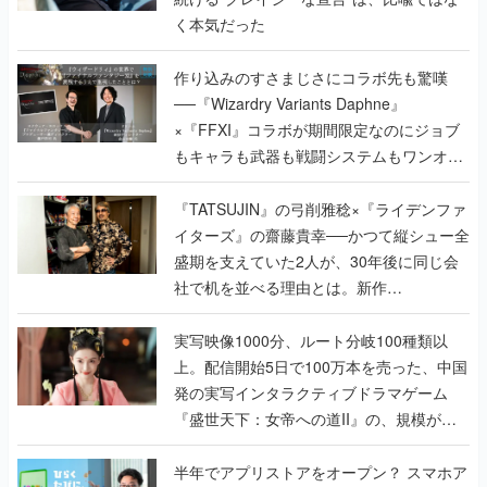
く本気だった
作り込みのすさまじさにコラボ先も驚嘆
──『Wizardry Variants Daphne』
×『FFXI』コラボが期間限定なのにジョブ
もキャラも武器も戦闘システムもワンオフ
で作り込まれた理由を両ディレクターに聞
く
『TATSUJIN』の弓削雅稔×『ライデンファ
イターズ』の齋藤貴幸──かつて縦シュー全
盛期を支えていた2人が、30年後に同じ会
社で机を並べる理由とは。新作
『TATSUJIN EXTREME』で初タッグを組
んだレジェンド2人に訊く開発秘話
実写映像1000分、ルート分岐100種類以
上。配信開始5日で100万本を売った、中国
発の実写インタラクティブドラマゲーム
『盛世天下：女帝への道II』の、規模が違
うこだわりをプロデューサーに聞いた
半年でアプリストアをオープン？ スマホア