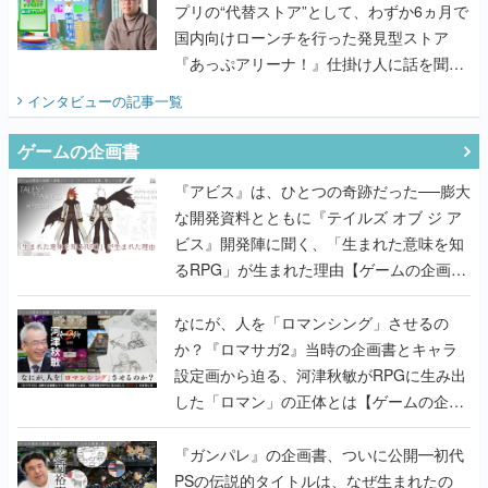
プリの“代替ストア”として、わずか6ヵ月で
国内向けローンチを行った発見型ストア
『あっぷアリーナ！』仕掛け人に話を聞い
てみた
インタビュー
の記事一覧
ゲームの企画書
『アビス』は、ひとつの奇跡だった──膨大
な開発資料とともに『テイルズ オブ ジ ア
ビス』開発陣に聞く、「生まれた意味を知
るRPG」が生まれた理由【ゲームの企画
書】
なにが、人を「ロマンシング」させるの
か？『ロマサガ2』当時の企画書とキャラ
設定画から迫る、河津秋敏がRPGに生み出
した「ロマン」の正体とは【ゲームの企画
書】
『ガンパレ』の企画書、ついに公開━初代
PSの伝説的タイトルは、なぜ生まれたの