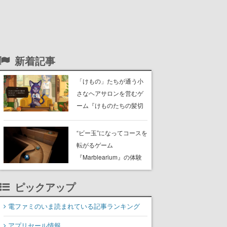
新着記事
「けもの」たちが通う小
さなヘアサロンを営むゲ
ーム『けものたちの髪切
り屋』体験版が配信開
始。悩みを持ったお客様
“ビー玉”になってコースを
と会話を交わし“本当に望
転がるゲーム
んでる髪型”を見つけ出す
『Marblearium』の体験
版がSteamで本日8月7日
より配信。Lo-Fiビートに
ピックアップ
乗って奇妙な空間を探検
電ファミのいま読まれている記事ランキング
アプリセール情報