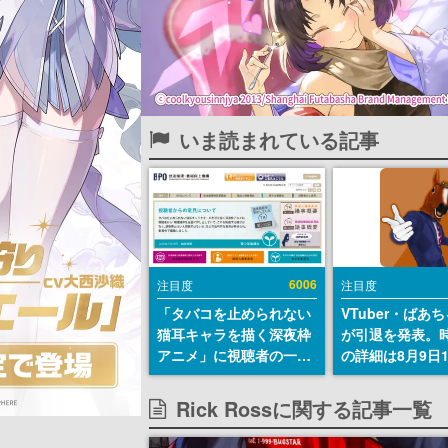
いま読まれている記事
6006
注目度
注目度
「タバコを止められない
VTuber・ばあ
猫耳キャラを描く深夜枠
が引退を発表。
アニメ」に視聴者の一部
の詳細は8月9日
から批判意見。違法薬物
の配信で説明
の使用と思しき描写も含
Rick Rossに関する記事一覧
めて、BPOが議論を交わ
す