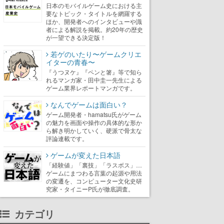
日本のモバイルゲーム史における主
要なトピック・タイトルを網羅する
ほか、開発者へのインタビューや識
者による解説を掲載。約20年の歴史
が一望できる決定版！
若ゲのいたり〜ゲームクリエ
イターの青春〜
『うつヌケ』『ペンと箸』等で知ら
れるマンガ家・田中圭一先生による
ゲーム業界レポートマンガです。
なんでゲームは面白い？
ゲーム開発者・hamatsu氏がゲーム
の魅力を画面や操作の具体的な形か
ら解き明かしていく、硬派で骨太な
評論連載です。
ゲームが変えた日本語
「経験値」「裏技」「ラスボス」…
ゲームにまつわる言葉の起源や用法
の変遷を、コンピューター文化史研
究家・タイニーP氏が徹底調査。
カテゴリ