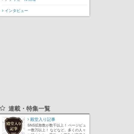
インタビュー
連載・特集一覧
殿堂入り記事
SNS拡散数が数千以上！ ページビュ
ー数万以上！ などなど。多くの人々