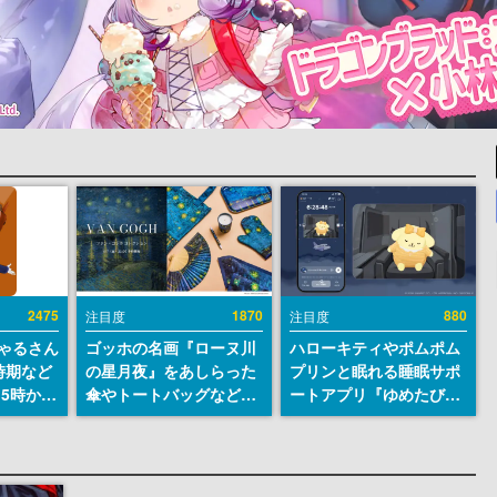
2475
1870
880
注目度
注目度
ちゃるさん
ゴッホの名画『ローヌ川
ハローキティやポムポム
時期など
の星月夜』をあしらった
プリンと眠れる睡眠サポ
15時から
傘やトートバッグなどが
ートアプリ『ゆめたび』
登場。8月7日21時より2
が配信中。キャラごとの
日間限定で予約販売
ASMRや目覚ましアラー
ムも搭載