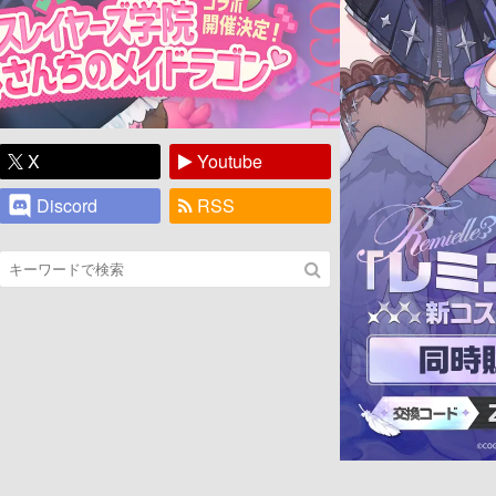
X
Youtube
Discord
RSS