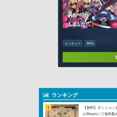
インディー
RPG
ランキング
1
【無料】ダンジョン探
がSteamにて無料配