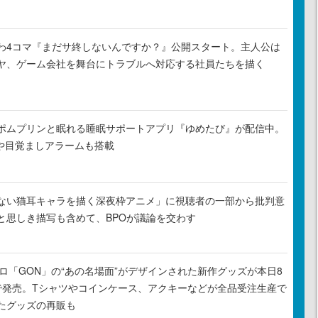
わ4コマ『まだサ終しないんですか？』公開スタート。主人公は
ヤ、ゲーム会社を舞台にトラブルへ対応する社員たちを描く
ポムプリンと眠れる睡眠サポートアプリ『ゆめたび』が配信中。
Rや目覚ましアラームも搭載
ない猫耳キャラを描く深夜枠アニメ」に視聴者の一部から批判意
と思しき描写も含めて、BPOが議論を交わす
元プロ「GON」の“あの名場面”がデザインされた新作グッズが本日8
で発売。Tシャツやコインケース、アクキーなどが全品受注生産で
たグッズの再販も