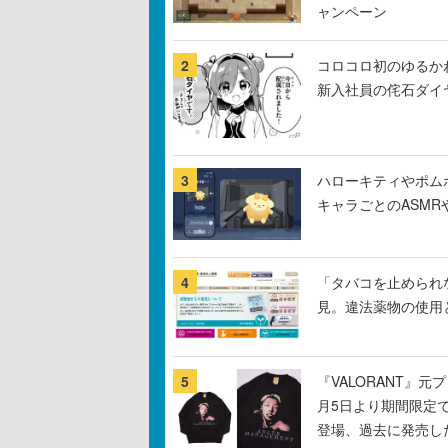
ャンペーン
2
コロコロ初のゆるか
新入社員の侘石ダイ
3
ハローキティやポム
キャラごとのASM
4
「タバコを止められ
見。違法薬物の使用
5
『VALORANT』
月5日より期間限定
登場、過去に発売し