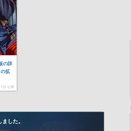
|S版の詳
』の拡
月7日 公開
しました。