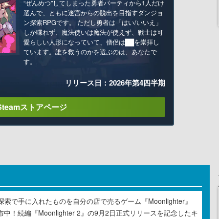
“ぜんめつ”してしまった勇者パーティから1人だけ
選んで、ともに迷宮からの脱出を目指すダンジョ
ン探索RPGです。 ただし勇者は「はい/いいえ」
しか喋れず、魔法使いは魔法が使えず、戦士は可
愛らしい人形になっていて、僧侶は██を崇拝し
ています。誰を救うのかを選ぶのは、あなたで
す。
リリース日：2026年第4四半期
Steamストアページ
索で手に入れたものを自分の店で売るゲーム『Moonlighter』
布中！続編『Moonlighter 2』の9月2日正式リリースを記念したキ