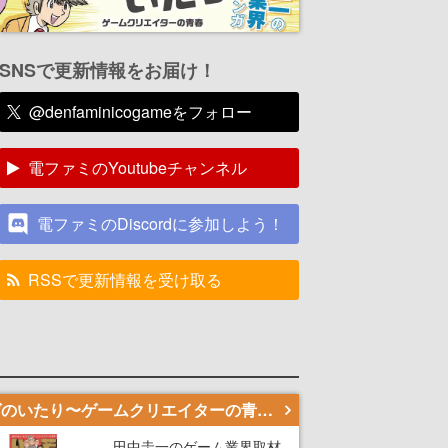
SNSで更新情報をお届け！
@denfaminicogameをフォロー
電ファミのYoutubeチャンネル
電ファミのDiscordに参加しよう！
RSSで更新情報を受け取る
若ゲのいたり〜ゲームクリエイターの青春〜
田中圭一のゲーム業界取材