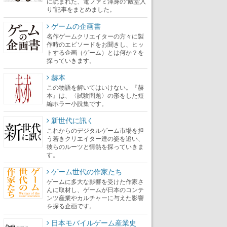
に読まれた、電ファミ渾身の“殿堂入
り”記事をまとめました。
ゲームの企画書
名作ゲームクリエイターの方々に製
作時のエピソードをお聞きし、ヒッ
トする企画（ゲーム）とは何か？を
探っていきます。
赫本
この物語を解いてはいけない。『赫
本』は、〈試験問題〉の形をした短
編ホラー小説集です。
新世代に訊く
これからのデジタルゲーム市場を担
う若きクリエイター達の姿を追い、
彼らのルーツと情熱を探っていきま
す。
ゲーム世代の作家たち
ゲームに多大な影響を受けた作家さ
んに取材し、ゲームが日本のコンテ
ンツ産業やカルチャーに与えた影響
を探る企画です。
日本モバイルゲーム産業史