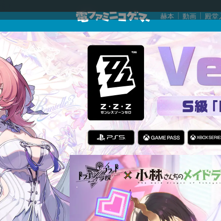
赫本
動画
殿堂