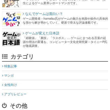
生によるゲーム業界レポートマンガです。
なんでゲームは面白い？
ゲーム開発者・hamatsu氏がゲームの魅力を画面や操作の具体的
な形から解き明かしていく、硬派で骨太な評論連載です。
ゲームが変えた日本語
「経験値」「裏技」「ラスボス」… ゲームにまつわる言葉の起
源や用法の変遷を、コンピューター文化史研究家・タイニーP氏
が徹底調査。
カテゴリ
特集記事
マンガ
女性向け
アプリレビュー
その他