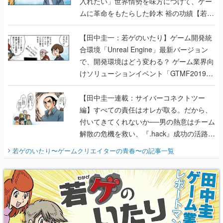
入れたい」世界情勢を味方につけて、ゲー
ムに革命をもたらした鈴木 裕の功績【若ゲ
のいたり】
【田中圭一：若ゲのいたり】ゲーム開発統
合環境「Unreal Engine」最新バージョン
で、開発環境はどう変わる？ ゲーム業界向
けソリューションイベント「GTMF2019」
に行って、より理解を深めよう【PR】
【田中圭一連載：サイバーコネクトツー
編】すべての責任はオレが取る。だから、
付いてきてくれないか──男の熱意はチーム
解散の危機を救い、『.hack』成功の活路を
開く。業界の快男児・松山 洋に流れる血は
若ゲのいたり〜ゲームクリエイターの青春〜
の記事一覧
『少年ジャンプ』色だった【若ゲのいた
り】