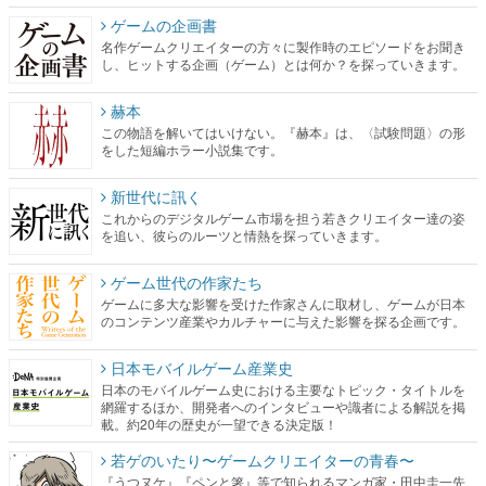
ゲームの企画書
名作ゲームクリエイターの方々に製作時のエピソードをお聞き
し、ヒットする企画（ゲーム）とは何か？を探っていきます。
赫本
この物語を解いてはいけない。『赫本』は、〈試験問題〉の形
をした短編ホラー小説集です。
新世代に訊く
これからのデジタルゲーム市場を担う若きクリエイター達の姿
を追い、彼らのルーツと情熱を探っていきます。
ゲーム世代の作家たち
ゲームに多大な影響を受けた作家さんに取材し、ゲームが日本
のコンテンツ産業やカルチャーに与えた影響を探る企画です。
日本モバイルゲーム産業史
日本のモバイルゲーム史における主要なトピック・タイトルを
網羅するほか、開発者へのインタビューや識者による解説を掲
載。約20年の歴史が一望できる決定版！
若ゲのいたり〜ゲームクリエイターの青春〜
『うつヌケ』『ペンと箸』等で知られるマンガ家・田中圭一先