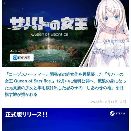
マンガ
女性向け
アプリレビュー
その他
電ファミニコゲーマーとは？
運営：株式会社マレ
『コープスパーティー』開発者の処女作を再構築した『サバトの
女王 Queen of Sacrifice.』12月中に無料公開へ。流浪の身になっ
た元貴族の少女と牢を抜け出した忌み子の「しあわせの地」を目
指す旅が描かれる
2025年12月11日 公開