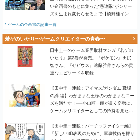
い企画書のもとに集った“愚連隊”がシリー
ズを生まれ変わらせるまで【橋野桂インタ
ビュー】
ゲームの企画書
の記事一覧
若ゲのいたり〜ゲームクリエイターの青春〜
田中圭一のゲーム業界取材マンガ『若ゲの
いたり』第2巻が発売。『ポケモン』田尻
智さん、『ゼビウス』遠藤雅伸さんらの貴
重なエピソードを収録
【田中圭一連載：アイマス/ガンダム 戦場
の絆 編】わがままな王様のわがままなニー
ズを満たす！──小山順一朗が貫く姿勢に、
ゲームクリエイターとしての矜持を見た
【若ゲのいたり最終回】
【田中圭一連載：バーチャファイター編】
「新しい3D表現のために、軍事技術を採り