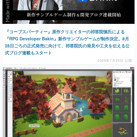
『コープスパーティー』原作クリエイターの祁答院慎氏による
『RPG Developer Bakin』新作サンプルゲームが制作決定。8月
28日ごろの正式発売に向けて、祁答院氏の発見や工夫を伝える公
式ブログ連載もスタート
2025年7月25日 公開