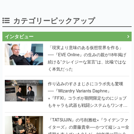
カテゴリーピックアップ
インタビュー
「現実より意味のある仮想世界を作る」
──『EVE Online』の生みの親が18年掲げ
続ける”クレイジーな宣言”は、比喩ではな
く本気だった
作り込みのすさまじさにコラボ先も驚嘆
──『Wizardry Variants Daphne』
×『FFXI』コラボが期間限定なのにジョブ
もキャラも武器も戦闘システムもワンオフ
で作り込まれた理由を両ディレクターに聞
く
『TATSUJIN』の弓削雅稔×『ライデンファ
イターズ』の齋藤貴幸──かつて縦シュー全