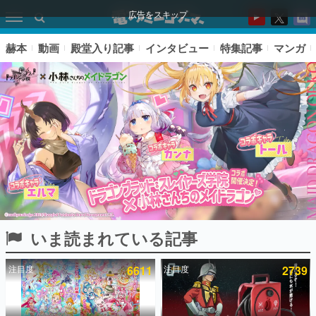
広告をスキップ
赫本
動画
殿堂入り記事
インタビュー
特集記事
マンガ
いま読まれている記事
ピックアップ
注目度
6611
注目度
2739
電ファミのいま読まれている記事ランキング
アプリセール情報