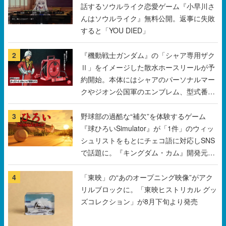
話するソウルライク恋愛ゲーム『小早川さ
んはソウルライク』無料公開。返事に失敗
すると「YOU DIED」
2
『機動戦士ガンダム』の「シャア専用ザク
Ⅱ」をイメージした散水ホースリールが予
約開始。本体にはシャアのパーソナルマー
クやジオン公国軍のエンブレム、型式番号
などを配置
3
野球部の過酷な“補欠”を体験するゲーム
『球ひろいSimulator』が「1件」のウィッ
シュリストをもとにチェコ語に対応しSNS
で話題に。『キングダム・カム』開発元や
チェコのプロ野球選手から称賛の声
4
「東映」の“あのオープニング映像”がアク
リルブロックに。「東映ヒストリカル グッ
ズコレクション」が8月下旬より発売