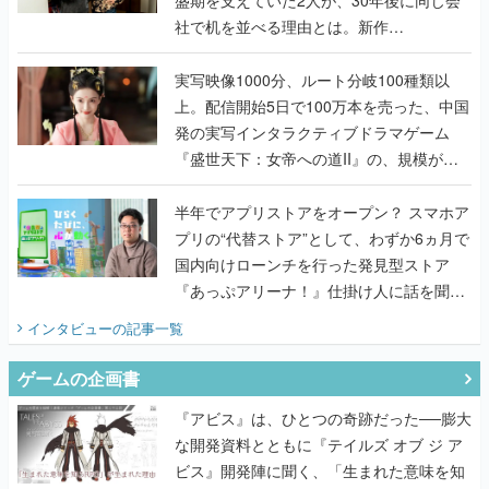
盛期を支えていた2人が、30年後に同じ会
社で机を並べる理由とは。新作
『TATSUJIN EXTREME』で初タッグを組
んだレジェンド2人に訊く開発秘話
実写映像1000分、ルート分岐100種類以
上。配信開始5日で100万本を売った、中国
発の実写インタラクティブドラマゲーム
『盛世天下：女帝への道II』の、規模が違
うこだわりをプロデューサーに聞いた
半年でアプリストアをオープン？ スマホア
プリの“代替ストア”として、わずか6ヵ月で
国内向けローンチを行った発見型ストア
『あっぷアリーナ！』仕掛け人に話を聞い
てみた
インタビュー
の記事一覧
ゲームの企画書
『アビス』は、ひとつの奇跡だった──膨大
な開発資料とともに『テイルズ オブ ジ ア
ビス』開発陣に聞く、「生まれた意味を知