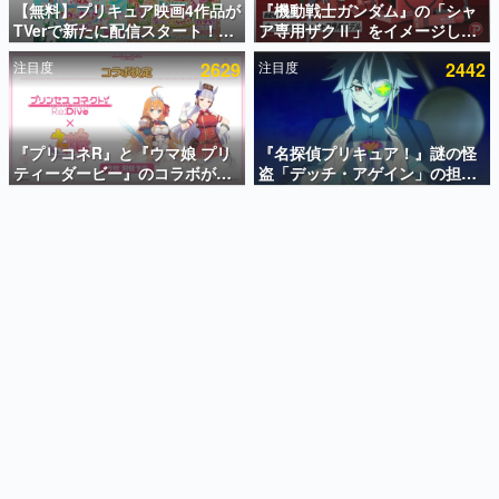
【無料】プリキュア映画4作品が
『機動戦士ガンダム』の「シャ
TVerで新たに配信スタート！な
ア専用ザクⅡ」をイメージした
インタビュー
んと2018年～2024年の映画ほぼ
散水ホースリールが予約開始。
注目度
2629
注目度
2442
すべてが見放題に、ぶっちゃけ
本体にはシャアのパーソナルマ
連載・特集一覧
ありえないラインナップ
ークやジオン公国軍のエンブレ
ム、型式番号などを配置
殿堂入り記事
SNS拡散数が数千以上！ ページビュー数万以上！ などな
『プリコネR』と『ウマ娘 プリ
『名探偵プリキュア！』謎の怪
ど。多くの人々に読まれた、電ファミ渾身の“殿堂入り”記
ティーダービー』のコラボが決
盗「デッチ・アゲイン」の担当
事をまとめました。
定！“最大170連無料”の8.5周年
キャストは天﨑滉平さんと判
キャンペーンなども発表
明。『Re:ゼロから始める異世
ゲームの企画書
界生活』オットー役、『ヒプノ
名作ゲームクリエイターの方々に製作時のエピソードをお
聞きし、ヒットする企画（ゲーム）とは何か？を探ってい
シスマイク』山田三郎役など
きます。
赫本
この物語を解いてはいけない。『赫本』は、〈試験問題〉
の形をした短編ホラー小説集です。
新世代に訊く
これからのデジタルゲーム市場を担う若きクリエイター達
の姿を追い、彼らのルーツと情熱を探っていきます。
ゲーム世代の作家たち
ゲームに多大な影響を受けた作家さんに取材し、ゲームが