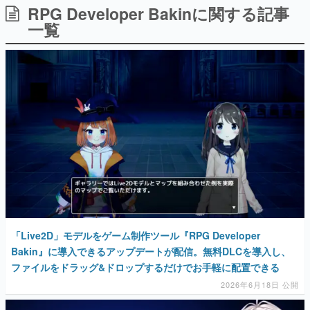
RPG Developer Bakinに関する記事
日本のコンテンツ産業やカルチャーに与えた影響を探る企
画です。
一覧
日本モバイルゲーム産業史
日本のモバイルゲーム史における主要なトピック・タイト
ルを網羅するほか、開発者へのインタビューや識者による
解説を掲載。約20年の歴史が一望できる決定版！
若ゲのいたり〜ゲームクリエイターの青春〜
『うつヌケ』『ペンと箸』等で知られるマンガ家・田中圭
一先生によるゲーム業界レポートマンガです。
なんでゲームは面白い？
ゲーム開発者・hamatsu氏がゲームの魅力を画面や操作の
具体的な形から解き明かしていく、硬派で骨太な評論連載
です。
ゲームが変えた日本語
「経験値」「裏技」「ラスボス」… ゲームにまつわる言葉
の起源や用法の変遷を、コンピューター文化史研究家・タ
「Live2D」モデルをゲーム制作ツール『RPG Developer
イニーP氏が徹底調査。
Bakin』に導入できるアップデートが配信。無料DLCを導入し、
ファイルをドラッグ&ドロップするだけでお手軽に配置できる
カテゴリ
2026年6月18日 公開
特集記事