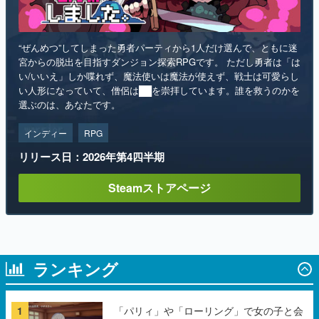
“ぜんめつ”してしまった勇者パーティから1人だけ選んで、ともに迷
宮からの脱出を目指すダンジョン探索RPGです。 ただし勇者は「は
い/いいえ」しか喋れず、魔法使いは魔法が使えず、戦士は可愛らし
い人形になっていて、僧侶は██を崇拝しています。誰を救うのかを
選ぶのは、あなたです。
インディー
RPG
リリース日：2026年第4四半期
Steamストアページ
ランキング
1
「パリィ」や「ローリング」で女の子と会