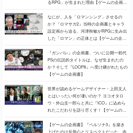
るRPG」が生まれた理由【ゲームの企画
書】
なにが、人を「ロマンシング」させるの
か？『ロマサガ2』当時の企画書とキャラ
設定画から迫る、河津秋敏がRPGに生み出
した「ロマン」の正体とは【ゲームの企画
書】
『ガンパレ』の企画書、ついに公開━初代
PSの伝説的タイトルは、なぜ生まれたの
か？そして『LOOP8』へ受け継がれたもの
【ゲームの企画書】
世界が認めるゲームデザイナー・上田文人
とはいったい何が凄いのか？ ヨコオタロ
ウ・外山圭一郎らと共に『ICO』に込めら
れたこだわりを語り尽くす！【ゲームの企
画書】
【ゲームの企画書】『ペルソナ3』を築き
上げたのは反骨心とリスペクトだった。赤