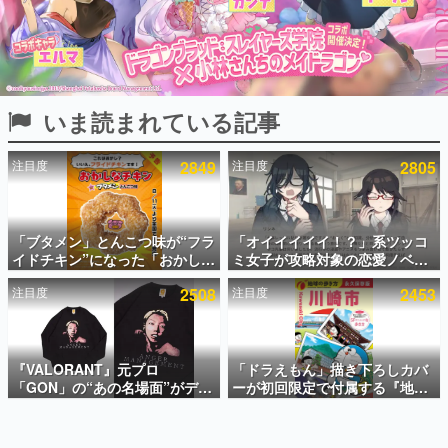
インタビュー
連載・特集一覧
殿堂入り記事
いま読まれている記事
SNS拡散数が数千以上！ ページビュー数万以上！ などな
ど。多くの人々に読まれた、電ファミ渾身の“殿堂入り”記
事をまとめました。
注目度
2849
注目度
2805
ゲームの企画書
名作ゲームクリエイターの方々に製作時のエピソードをお
聞きし、ヒットする企画（ゲーム）とは何か？を探ってい
「ブタメン」とんこつ味が“フラ
「オイイイイイ！？」系ツッコ
きます。
イドチキン”になった「おかしな
ミ女子が攻略対象の恋愛ノベル
赫本
チキン」が登場。8月11日より
ゲーム『美術部カノジョ』
この物語を解いてはいけない。『赫本』は、〈試験問題〉
注目度
2508
注目度
2453
全国のセブンイレブンで順次発
Steamストアページが公開。
の形をした短編ホラー小説集です。
売、 「ブタメンくん」がデザイ
「お前らーそろそろ自重しろ
ンされた専用袋が先着でついて
ー？＾＾」暗黒微笑の夢女子
くるキャンペーンも実施
や、萌え声不思議ちゃん女子と
新世代に訊く
青春を謳歌
『VALORANT』元プロ
「ドラえもん」描き下ろしカバ
これからのデジタルゲーム市場を担う若きクリエイター達
の姿を追い、彼らのルーツと情熱を探っていきます。
「GON」の“あの名場面”がデザ
ーが初回限定で付属する『地球
インされた新作グッズが本日8月
の歩き方 川崎市』が8月6日に発
5日より期間限定で発売。Tシャ
売。全400ページの大ボリュー
ゲーム世代の作家たち
ツやコインケース、アクキーな
ム
ゲームに多大な影響を受けた作家さんに取材し、ゲームが