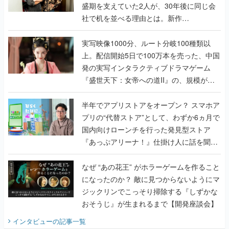
んだレジェンド2人に訊く開発秘話
実写映像1000分、ルート分岐100種類以
上。配信開始5日で100万本を売った、中国
発の実写インタラクティブドラマゲーム
『盛世天下：女帝への道II』の、規模が違
うこだわりをプロデューサーに聞いた
半年でアプリストアをオープン？ スマホア
プリの“代替ストア”として、わずか6ヵ月で
国内向けローンチを行った発見型ストア
『あっぷアリーナ！』仕掛け人に話を聞い
てみた
なぜ “あの花王” がホラーゲームを作ること
になったのか？ 敵に見つからないようにマ
ジックリンでこっそり掃除する『しずかな
おそうじ』が生まれるまで【開発座談会】
インタビュー
の記事一覧
ゲームの企画書
『アビス』は、ひとつの奇跡だった──膨大