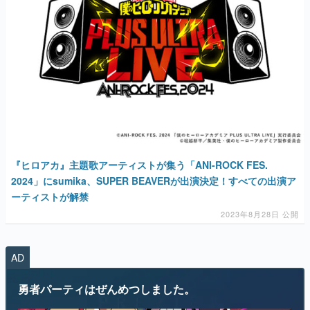
マンガ
女性向け
アプリレビュー
その他
『ヒロアカ』主題歌アーティストが集う「ANI-ROCK FES.
2024」にsumika、SUPER BEAVERが出演決定！すべての出演ア
電ファミニコゲーマーとは？
ーティストが解禁
2023年8月28日 公開
運営：株式会社マレ
AD
勇者パーティはぜんめつしました。