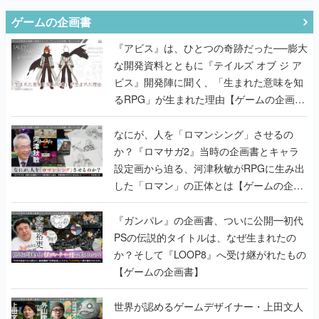
な開発資料とともに『テイルズ オブ ジ ア
ビス』開発陣に聞く、「生まれた意味を知
るRPG」が生まれた理由【ゲームの企画
書】
なにが、人を「ロマンシング」させるの
か？『ロマサガ2』当時の企画書とキャラ
設定画から迫る、河津秋敏がRPGに生み出
した「ロマン」の正体とは【ゲームの企画
書】
『ガンパレ』の企画書、ついに公開━初代
PSの伝説的タイトルは、なぜ生まれたの
か？そして『LOOP8』へ受け継がれたもの
【ゲームの企画書】
世界が認めるゲームデザイナー・上田文人
とはいったい何が凄いのか？ ヨコオタロ
ウ・外山圭一郎らと共に『ICO』に込めら
れたこだわりを語り尽くす！【ゲームの企