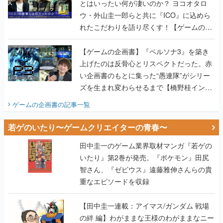
画書】
【ゲームの企画書】『ペルソナ3』を築き
上げたのは反骨心とリスペクトだった。赤
い企画書のもとに集った“愚連隊”がシリー
ズを生まれ変わらせるまで【橋野桂インタ
ビュー】
ゲームの企画書
の記事一覧
若ゲのいたり〜ゲームクリエイターの青春〜
田中圭一のゲーム業界取材マンガ『若ゲの
いたり』第2巻が発売。『ポケモン』田尻
智さん、『ゼビウス』遠藤雅伸さんらの貴
重なエピソードを収録
【田中圭一連載：アイマス/ガンダム 戦場
の絆 編】わがままな王様のわがままなニー
ズを満たす！──小山順一朗が貫く姿勢に、
ゲームクリエイターとしての矜持を見た
【若ゲのいたり最終回】