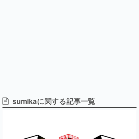
どが全品受注生産で登場、過去
日本のコンテンツ産業やカルチャーに与えた影響を探る企
に発売したグッズの再販も
画です。
日本モバイルゲーム産業史
日本のモバイルゲーム史における主要なトピック・タイト
ルを網羅するほか、開発者へのインタビューや識者による
解説を掲載。約20年の歴史が一望できる決定版！
若ゲのいたり〜ゲームクリエイターの青春〜
『うつヌケ』『ペンと箸』等で知られるマンガ家・田中圭
一先生によるゲーム業界レポートマンガです。
なんでゲームは面白い？
ゲーム開発者・hamatsu氏がゲームの魅力を画面や操作の
sumikaに関する記事一覧
具体的な形から解き明かしていく、硬派で骨太な評論連載
です。
ゲームが変えた日本語
「経験値」「裏技」「ラスボス」… ゲームにまつわる言葉
の起源や用法の変遷を、コンピューター文化史研究家・タ
イニーP氏が徹底調査。
カテゴリ
特集記事