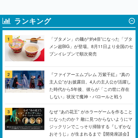
1
「ブタメン」の麺が“約4倍”になった「ブタ
メン超BIG」が登場。8月11日より全国のセ
ブンイレブンで順次発売
2
『ファイアーエムブレム 万紫千紅』“真の
主人公”がお披露目。4人の主人公が活躍し
た時代から5年後、彼らが「この世に存在
しない」状況で魔神・バロールと戦う
3
なぜ “あの花王” がホラーゲームを作ること
になったのか？ 敵に見つからないようにマ
ジックリンでこっそり掃除する『しずかな
おそうじ』が生まれるまで【開発座談会】
4
パペットスンスンの郵便局限定グッズが登
場。お手紙を持ったスンスンのマスコット