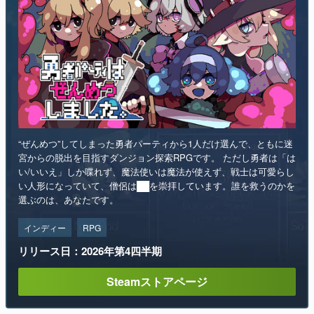
“ぜんめつ”してしまった勇者パーティから1人だけ選んで、ともに迷
宮からの脱出を目指すダンジョン探索RPGです。 ただし勇者は「は
い/いいえ」しか喋れず、魔法使いは魔法が使えず、戦士は可愛らし
い人形になっていて、僧侶は██を崇拝しています。誰を救うのかを
選ぶのは、あなたです。
インディー
RPG
リリース日：2026年第4四半期
Steamストアページ
ランキング