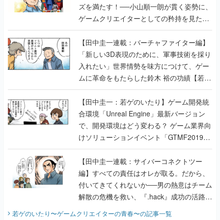
【田中圭一連載：バーチャファイター編】
「新しい3D表現のために、軍事技術を採り
入れたい」世界情勢を味方につけて、ゲー
ムに革命をもたらした鈴木 裕の功績【若ゲ
のいたり】
【田中圭一：若ゲのいたり】ゲーム開発統
合環境「Unreal Engine」最新バージョン
で、開発環境はどう変わる？ ゲーム業界向
けソリューションイベント「GTMF2019」
に行って、より理解を深めよう【PR】
【田中圭一連載：サイバーコネクトツー
編】すべての責任はオレが取る。だから、
付いてきてくれないか──男の熱意はチーム
解散の危機を救い、『.hack』成功の活路を
開く。業界の快男児・松山 洋に流れる血は
若ゲのいたり〜ゲームクリエイターの青春〜
の記事一覧
『少年ジャンプ』色だった【若ゲのいた
り】