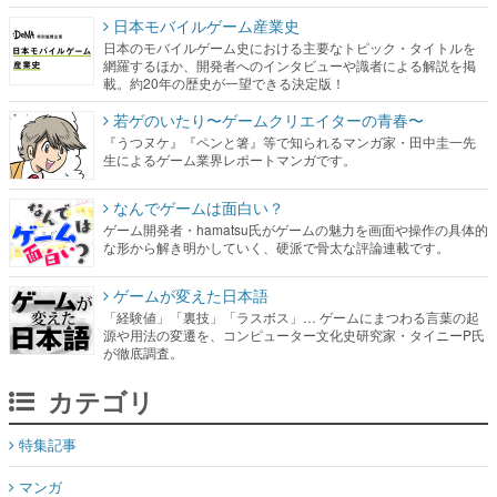
載。約20年の歴史が一望できる決定版！
若ゲのいたり〜ゲームクリエイターの青春〜
『うつヌケ』『ペンと箸』等で知られるマンガ家・田中圭一先
生によるゲーム業界レポートマンガです。
なんでゲームは面白い？
ゲーム開発者・hamatsu氏がゲームの魅力を画面や操作の具体的
な形から解き明かしていく、硬派で骨太な評論連載です。
ゲームが変えた日本語
「経験値」「裏技」「ラスボス」… ゲームにまつわる言葉の起
源や用法の変遷を、コンピューター文化史研究家・タイニーP氏
が徹底調査。
カテゴリ
特集記事
マンガ
女性向け
アプリレビュー