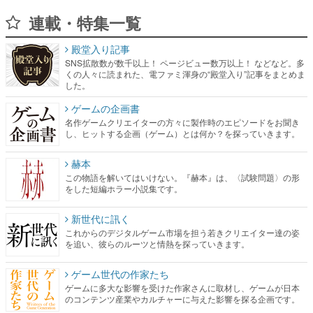
SNS拡散数が数千以上！ ページビュー数万以上！ などなど。多
くの人々に読まれた、電ファミ渾身の“殿堂入り”記事をまとめま
した。
ゲームの企画書
名作ゲームクリエイターの方々に製作時のエピソードをお聞き
し、ヒットする企画（ゲーム）とは何か？を探っていきます。
赫本
この物語を解いてはいけない。『赫本』は、〈試験問題〉の形
をした短編ホラー小説集です。
新世代に訊く
これからのデジタルゲーム市場を担う若きクリエイター達の姿
を追い、彼らのルーツと情熱を探っていきます。
ゲーム世代の作家たち
ゲームに多大な影響を受けた作家さんに取材し、ゲームが日本
のコンテンツ産業やカルチャーに与えた影響を探る企画です。
日本モバイルゲーム産業史
日本のモバイルゲーム史における主要なトピック・タイトルを
網羅するほか、開発者へのインタビューや識者による解説を掲