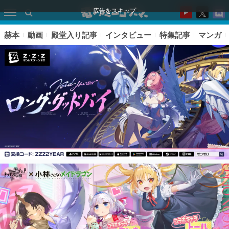
広告をスキップ
赫本
動画
殿堂入り記事
インタビュー
特集記事
マンガ
ピックアップ
電ファミのいま読まれている記事ランキング
アプリセール情報