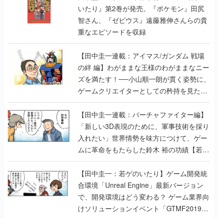
【田中圭一連載：アイマス/ガンダム 戦場
の絆 編】わがままな王様のわがままなニー
ズを満たす！──小山順一朗が貫く姿勢に、
ゲームクリエイターとしての矜持を見た
【若ゲのいたり最終回】
【田中圭一連載：バーチャファイター編】
「新しい3D表現のために、軍事技術を採り
入れたい」世界情勢を味方につけて、ゲー
ムに革命をもたらした鈴木 裕の功績【若ゲ
のいたり】
【田中圭一：若ゲのいたり】ゲーム開発統
合環境「Unreal Engine」最新バージョン
で、開発環境はどう変わる？ ゲーム業界向
けソリューションイベント「GTMF2019」
に行って、より理解を深めよう【PR】
【田中圭一連載：サイバーコネクトツー
編】すべての責任はオレが取る。だから、