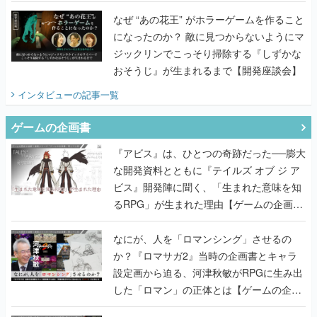
ジックリンでこっそり掃除する『しずかな
おそうじ』が生まれるまで【開発座談会】
インタビュー
の記事一覧
ゲームの企画書
『アビス』は、ひとつの奇跡だった──膨大
な開発資料とともに『テイルズ オブ ジ ア
ビス』開発陣に聞く、「生まれた意味を知
るRPG」が生まれた理由【ゲームの企画
書】
なにが、人を「ロマンシング」させるの
か？『ロマサガ2』当時の企画書とキャラ
設定画から迫る、河津秋敏がRPGに生み出
した「ロマン」の正体とは【ゲームの企画
書】
『ガンパレ』の企画書、ついに公開━初代
PSの伝説的タイトルは、なぜ生まれたの
か？そして『LOOP8』へ受け継がれたもの