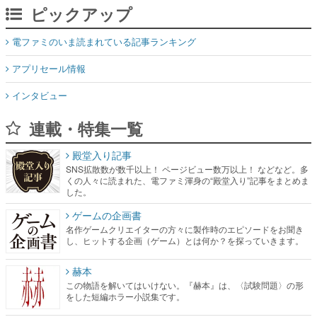
アプリセール情報
インタビュー
連載・特集一覧
殿堂入り記事
SNS拡散数が数千以上！ ページビュー数万以上！ などなど。多
くの人々に読まれた、電ファミ渾身の“殿堂入り”記事をまとめま
した。
ゲームの企画書
名作ゲームクリエイターの方々に製作時のエピソードをお聞き
し、ヒットする企画（ゲーム）とは何か？を探っていきます。
赫本
この物語を解いてはいけない。『赫本』は、〈試験問題〉の形
をした短編ホラー小説集です。
新世代に訊く
これからのデジタルゲーム市場を担う若きクリエイター達の姿
を追い、彼らのルーツと情熱を探っていきます。