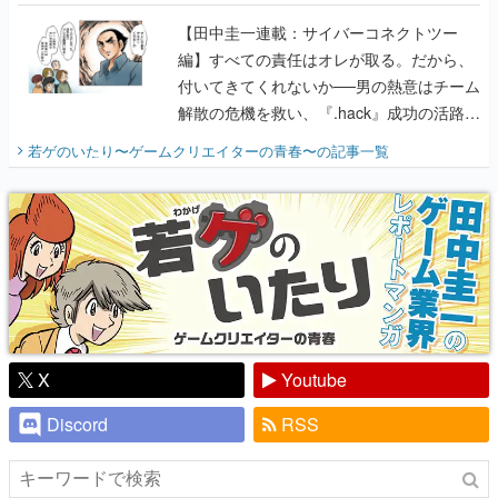
付いてきてくれないか──男の熱意はチーム
解散の危機を救い、『.hack』成功の活路を
開く。業界の快男児・松山 洋に流れる血は
若ゲのいたり〜ゲームクリエイターの青春〜
の記事一覧
『少年ジャンプ』色だった【若ゲのいた
り】
X
Youtube
Discord
RSS
ピックアップ
電ファミのいま読まれている記事ランキング