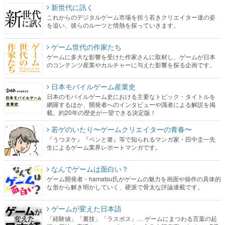
ゲーム世代の作家たち
ゲームに多大な影響を受けた作家さんに取材し、ゲームが日本
のコンテンツ産業やカルチャーに与えた影響を探る企画です。
日本モバイルゲーム産業史
日本のモバイルゲーム史における主要なトピック・タイトルを
網羅するほか、開発者へのインタビューや識者による解説を掲
載。約20年の歴史が一望できる決定版！
若ゲのいたり〜ゲームクリエイターの青春〜
『うつヌケ』『ペンと箸』等で知られるマンガ家・田中圭一先
生によるゲーム業界レポートマンガです。
なんでゲームは面白い？
ゲーム開発者・hamatsu氏がゲームの魅力を画面や操作の具体的
な形から解き明かしていく、硬派で骨太な評論連載です。
ゲームが変えた日本語
「経験値」「裏技」「ラスボス」… ゲームにまつわる言葉の起
源や用法の変遷を、コンピューター文化史研究家・タイニーP氏
が徹底調査。
カテゴリ