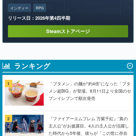
Steamストアページ
ランキング
1
「ブタメン」の麺が“約4倍”になった「ブタ
メン超BIG」が登場。8月11日より全国のセ
ブンイレブンで順次発売
2
『ファイアーエムブレム 万紫千紅』“真の
主人公”がお披露目。4人の主人公が活躍し
た時代から5年後、彼らが「この世に存在
しない」状況で魔神・バロールと戦う
3
なぜ “あの花王” がホラーゲームを作ること