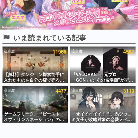
インタビュー
連載・特集一覧
殿堂入り記事
いま読まれている記事
SNS拡散数が数千以上！ ページビュー数万以上！ などな
ど。多くの人々に読まれた、電ファミ渾身の“殿堂入り”記
事をまとめました。
注目度
11968
注目度
4587
ゲームの企画書
名作ゲームクリエイターの方々に製作時のエピソードをお
聞きし、ヒットする企画（ゲーム）とは何か？を探ってい
【無料】ダンジョン探索で手に
『VALORANT』元プロ
きます。
入れたものを自分の店で売るゲ
「GON」の“あの名場面”がデザ
赫本
ーム『Moonlighter』がSteam
インされた新作グッズが本日8月
この物語を解いてはいけない。『赫本』は、〈試験問題〉
注目度
4477
注目度
3113
にて無料配布中！続編
5日より期間限定で発売。Tシャ
の形をした短編ホラー小説集です。
『Moonlighter 2』の9月2日正
ツやコインケース、アクキーな
式リリースを記念したキャンペ
どが全品受注生産で登場、過去
ーン
に発売したグッズの再販も
新世代に訊く
ゲームフリーク、『ビースト・
「オイイイイイ！？」系ツッコ
これからのデジタルゲーム市場を担う若きクリエイター達
の姿を追い、彼らのルーツと情熱を探っていきます。
オブ・リンカネーション』の継
ミ女子が攻略対象の恋愛ノベル
続的なアプデ方針を表明。ユー
ゲーム『美術部カノジョ』
ザーからの意見を真摯に受け止
Steamストアページが公開。
ゲーム世代の作家たち
めて対応へ。修正パッチは約1週
「お前らーそろそろ自重しろ
ゲームに多大な影響を受けた作家さんに取材し、ゲームが