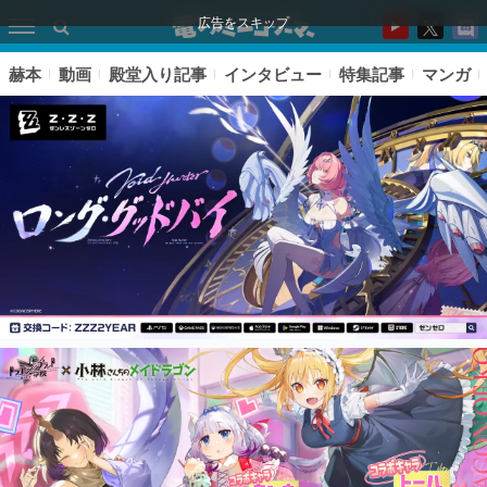
広告をスキップ
赫本
動画
殿堂入り記事
インタビュー
特集記事
マンガ
ピックアップ
電ファミのいま読まれている記事ランキング
アプリセール情報