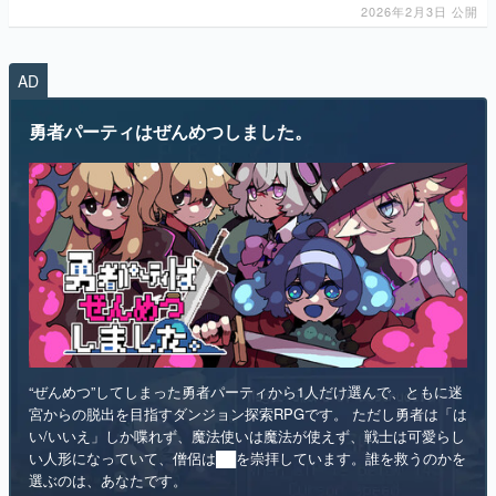
勇者パーティはぜんめつしました。
“ぜんめつ”してしまった勇者パーティから1人だけ選んで、ともに迷
宮からの脱出を目指すダンジョン探索RPGです。 ただし勇者は「は
い/いいえ」しか喋れず、魔法使いは魔法が使えず、戦士は可愛らし
い人形になっていて、僧侶は██を崇拝しています。誰を救うのかを
選ぶのは、あなたです。
インディー
RPG
リリース日：2026年第4四半期