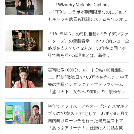
で作り込まれた理由を両ディレクターに聞
く
『TATSUJIN』の弓削雅稔×『ライデンファ
イターズ』の齋藤貴幸──かつて縦シュー全
盛期を支えていた2人が、30年後に同じ会
社で机を並べる理由とは。新作
『TATSUJIN EXTREME』で初タッグを組
んだレジェンド2人に訊く開発秘話
実写映像1000分、ルート分岐100種類以
上。配信開始5日で100万本を売った、中国
発の実写インタラクティブドラマゲーム
『盛世天下：女帝への道II』の、規模が違
うこだわりをプロデューサーに聞いた
半年でアプリストアをオープン？ スマホア
プリの“代替ストア”として、わずか6ヵ月で
国内向けローンチを行った発見型ストア
『あっぷアリーナ！』仕掛け人に話を聞い
てみた
なぜ “あの花王” がホラーゲームを作ること
になったのか？ 敵に見つからないようにマ