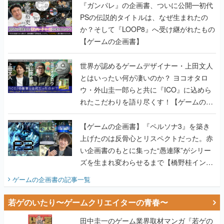
【ゲームの企画書】
世界が認めるゲームデザイナー・上田文人
とはいったい何が凄いのか？ ヨコオタロ
ウ・外山圭一郎らと共に『ICO』に込めら
れたこだわりを語り尽くす！【ゲームの企
画書】
【ゲームの企画書】『ペルソナ3』を築き
上げたのは反骨心とリスペクトだった。赤
い企画書のもとに集った“愚連隊”がシリー
ズを生まれ変わらせるまで【橋野桂インタ
ビュー】
ゲームの企画書
の記事一覧
若ゲのいたり〜ゲームクリエイターの青春〜
田中圭一のゲーム業界取材マンガ『若ゲの
いたり』第2巻が発売。『ポケモン』田尻
智さん、『ゼビウス』遠藤雅伸さんらの貴
重なエピソードを収録