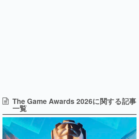
間以内に配信される予定
ー？＾＾」暗黒微笑の夢女子
日本のコンテンツ産業やカルチャーに与えた影響を探る企
や、萌え声不思議ちゃん女子と
画です。
青春を謳歌
日本モバイルゲーム産業史
日本のモバイルゲーム史における主要なトピック・タイト
ルを網羅するほか、開発者へのインタビューや識者による
解説を掲載。約20年の歴史が一望できる決定版！
若ゲのいたり〜ゲームクリエイターの青春〜
『うつヌケ』『ペンと箸』等で知られるマンガ家・田中圭
一先生によるゲーム業界レポートマンガです。
なんでゲームは面白い？
ゲーム開発者・hamatsu氏がゲームの魅力を画面や操作の
The Game Awards 2026に関する記事
具体的な形から解き明かしていく、硬派で骨太な評論連載
一覧
です。
ゲームが変えた日本語
「経験値」「裏技」「ラスボス」… ゲームにまつわる言葉
の起源や用法の変遷を、コンピューター文化史研究家・タ
イニーP氏が徹底調査。
カテゴリ
特集記事