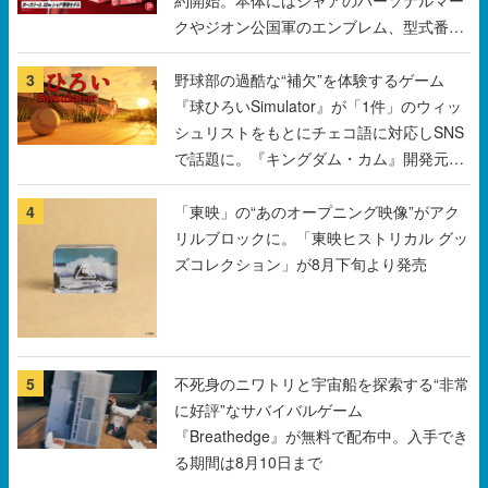
クやジオン公国軍のエンブレム、型式番号
などを配置
3
野球部の過酷な“補欠”を体験するゲーム
『球ひろいSimulator』が「1件」のウィッ
シュリストをもとにチェコ語に対応しSNS
で話題に。『キングダム・カム』開発元や
チェコのプロ野球選手から称賛の声
4
「東映」の“あのオープニング映像”がアク
リルブロックに。「東映ヒストリカル グッ
ズコレクション」が8月下旬より発売
5
不死身のニワトリと宇宙船を探索する“非常
に好評”なサバイバルゲーム
『Breathedge』が無料で配布中。入手でき
る期間は8月10日まで