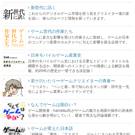
新世代に訊く
これからのデジタルゲーム市場を担う若きクリエイター達の姿
を追い、彼らのルーツと情熱を探っていきます。
ゲーム世代の作家たち
ゲームに多大な影響を受けた作家さんに取材し、ゲームが日本
のコンテンツ産業やカルチャーに与えた影響を探る企画です。
日本モバイルゲーム産業史
日本のモバイルゲーム史における主要なトピック・タイトルを
網羅するほか、開発者へのインタビューや識者による解説を掲
載。約20年の歴史が一望できる決定版！
若ゲのいたり〜ゲームクリエイターの青春〜
『うつヌケ』『ペンと箸』等で知られるマンガ家・田中圭一先
生によるゲーム業界レポートマンガです。
なんでゲームは面白い？
ゲーム開発者・hamatsu氏がゲームの魅力を画面や操作の具体的
な形から解き明かしていく、硬派で骨太な評論連載です。
ゲームが変えた日本語
「経験値」「裏技」「ラスボス」… ゲームにまつわる言葉の起