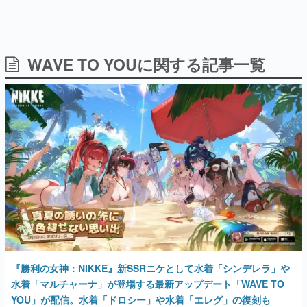
日本のコンテンツ産業やカルチャーに与えた影響を探る企
画です。
日本モバイルゲーム産業史
日本のモバイルゲーム史における主要なトピック・タイト
WAVE TO YOUに関する記事一覧
ルを網羅するほか、開発者へのインタビューや識者による
解説を掲載。約20年の歴史が一望できる決定版！
若ゲのいたり〜ゲームクリエイターの青春〜
『うつヌケ』『ペンと箸』等で知られるマンガ家・田中圭
一先生によるゲーム業界レポートマンガです。
なんでゲームは面白い？
ゲーム開発者・hamatsu氏がゲームの魅力を画面や操作の
具体的な形から解き明かしていく、硬派で骨太な評論連載
です。
ゲームが変えた日本語
「経験値」「裏技」「ラスボス」… ゲームにまつわる言葉
の起源や用法の変遷を、コンピューター文化史研究家・タ
イニーP氏が徹底調査。
『勝利の女神：NIKKE』新SSRニケとして水着「シンデレラ」や
カテゴリ
水着「マルチャーナ」が登場する最新アップデート「WAVE TO
YOU」が配信。水着「ドロシー」や水着「エレグ」の復刻も
特集記事