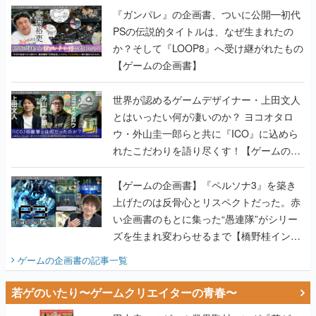
『ガンパレ』の企画書、ついに公開━初代
PSの伝説的タイトルは、なぜ生まれたの
か？そして『LOOP8』へ受け継がれたもの
【ゲームの企画書】
世界が認めるゲームデザイナー・上田文人
とはいったい何が凄いのか？ ヨコオタロ
ウ・外山圭一郎らと共に『ICO』に込めら
れたこだわりを語り尽くす！【ゲームの企
画書】
【ゲームの企画書】『ペルソナ3』を築き
上げたのは反骨心とリスペクトだった。赤
い企画書のもとに集った“愚連隊”がシリー
ズを生まれ変わらせるまで【橋野桂インタ
ビュー】
ゲームの企画書
の記事一覧
若ゲのいたり〜ゲームクリエイターの青春〜