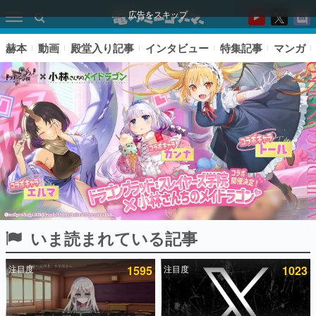
広告をスキップ
赫本
動画
殿堂入り記事
インタビュー
特集記事
マンガ
いま読まれている記事
ピックアップ
注目度
1595
注目度
1023
電ファミのいま読まれている記事ランキング
アプリセール情報