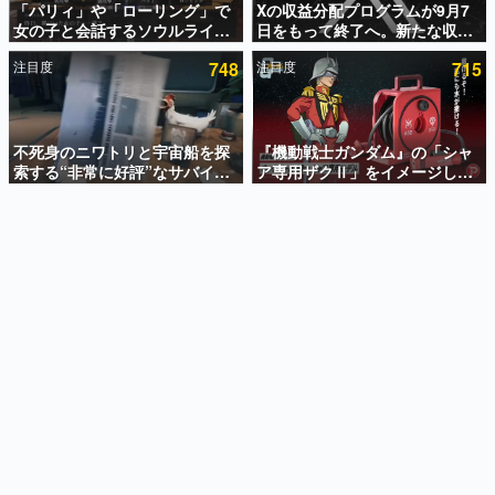
「パリィ」や「ローリング」で
Xの収益分配プログラムが9月7
女の子と会話するソウルライク
日をもって終了へ。新たな収益
インタビュー
恋愛ゲーム『小早川さんはソウ
化制度「Original Content
注目度
748
注目度
715
ルライク』無料公開。返事に失
Rewards Program」を発表
連載・特集一覧
敗すると「YOU DIED」
殿堂入り記事
SNS拡散数が数千以上！ ページビュー数万以上！ などな
不死身のニワトリと宇宙船を探
『機動戦士ガンダム』の「シャ
ど。多くの人々に読まれた、電ファミ渾身の“殿堂入り”記
索する“非常に好評”なサバイバ
ア専用ザクⅡ」をイメージした
事をまとめました。
ルゲーム『Breathedge』が無
散水ホースリールが予約開始。
料で配布中。入手できる期間は8
本体にはシャアのパーソナルマ
ゲームの企画書
月10日まで
ークやジオン公国軍のエンブレ
名作ゲームクリエイターの方々に製作時のエピソードをお
聞きし、ヒットする企画（ゲーム）とは何か？を探ってい
ム、型式番号などを配置
きます。
赫本
この物語を解いてはいけない。『赫本』は、〈試験問題〉
の形をした短編ホラー小説集です。
新世代に訊く
これからのデジタルゲーム市場を担う若きクリエイター達
の姿を追い、彼らのルーツと情熱を探っていきます。
ゲーム世代の作家たち
ゲームに多大な影響を受けた作家さんに取材し、ゲームが