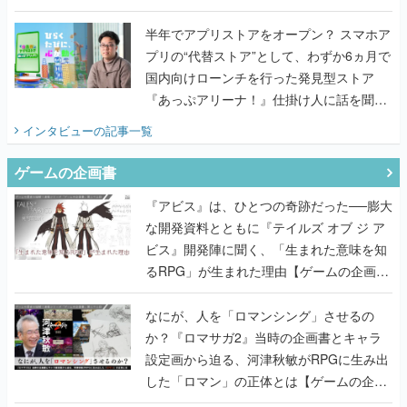
うこだわりをプロデューサーに聞いた
半年でアプリストアをオープン？ スマホア
プリの“代替ストア”として、わずか6ヵ月で
国内向けローンチを行った発見型ストア
『あっぷアリーナ！』仕掛け人に話を聞い
てみた
インタビュー
の記事一覧
ゲームの企画書
『アビス』は、ひとつの奇跡だった──膨大
な開発資料とともに『テイルズ オブ ジ ア
ビス』開発陣に聞く、「生まれた意味を知
るRPG」が生まれた理由【ゲームの企画
書】
なにが、人を「ロマンシング」させるの
か？『ロマサガ2』当時の企画書とキャラ
設定画から迫る、河津秋敏がRPGに生み出
した「ロマン」の正体とは【ゲームの企画
書】