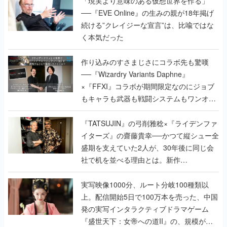
「現実より意味のある仮想世界を作る」
──『EVE Online』の生みの親が18年掲げ
続ける”クレイジーな宣言”は、比喩ではな
く本気だった
作り込みのすさまじさにコラボ先も驚嘆
──『Wizardry Variants Daphne』
×『FFXI』コラボが期間限定なのにジョブ
もキャラも武器も戦闘システムもワンオフ
で作り込まれた理由を両ディレクターに聞
く
『TATSUJIN』の弓削雅稔×『ライデンファ
イターズ』の齋藤貴幸──かつて縦シュー全
盛期を支えていた2人が、30年後に同じ会
社で机を並べる理由とは。新作
『TATSUJIN EXTREME』で初タッグを組
んだレジェンド2人に訊く開発秘話
実写映像1000分、ルート分岐100種類以
上。配信開始5日で100万本を売った、中国
発の実写インタラクティブドラマゲーム
『盛世天下：女帝への道II』の、規模が違