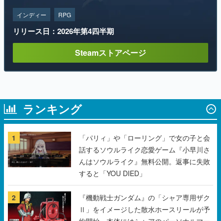
インディー
RPG
リリース日：2026年第4四半期
Steamストアページ
ランキング
1
「パリィ」や「ローリング」で女の子と会
話するソウルライク恋愛ゲーム『小早川さ
んはソウルライク』無料公開。返事に失敗
すると「YOU DIED」
2
『機動戦士ガンダム』の「シャア専用ザク
Ⅱ」をイメージした散水ホースリールが予
約開始。本体にはシャアのパーソナルマー