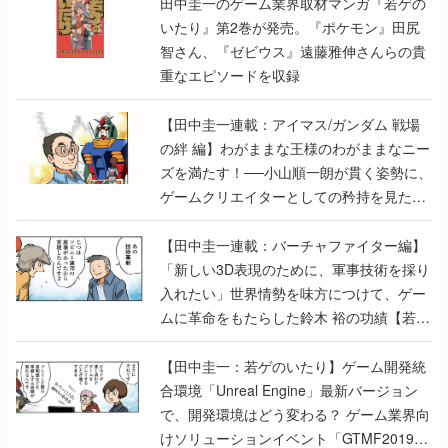
田中圭一のゲーム業界取材マンガ『若ゲの
いたり』第2巻が発売。『ポケモン』田尻
智さん、『ゼビウス』遠藤雅伸さんらの貴
重なエピソードを収録
【田中圭一連載：アイマス/ガンダム 戦場
の絆 編】わがままな王様のわがままなニー
ズを満たす！──小山順一朗が貫く姿勢に、
ゲームクリエイターとしての矜持を見た
【若ゲのいたり最終回】
【田中圭一連載：バーチャファイター編】
「新しい3D表現のために、軍事技術を採り
入れたい」世界情勢を味方につけて、ゲー
ムに革命をもたらした鈴木 裕の功績【若ゲ
のいたり】
【田中圭一：若ゲのいたり】ゲーム開発統
合環境「Unreal Engine」最新バージョン
で、開発環境はどう変わる？ ゲーム業界向
けソリューションイベント「GTMF2019」