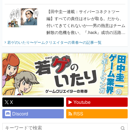
に行って、より理解を深めよう【PR】
【田中圭一連載：サイバーコネクトツー
編】すべての責任はオレが取る。だから、
付いてきてくれないか──男の熱意はチーム
解散の危機を救い、『.hack』成功の活路を
開く。業界の快男児・松山 洋に流れる血は
若ゲのいたり〜ゲームクリエイターの青春〜
の記事一覧
『少年ジャンプ』色だった【若ゲのいた
り】
X
Youtube
Discord
RSS