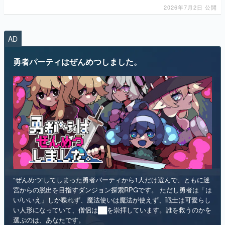
2026年7月2日 公開
マンガ
女性向け
AD
アプリレビュー
勇者パーティはぜんめつしました。
その他
電ファミニコゲーマーとは？
運営：株式会社マレ
“ぜんめつ”してしまった勇者パーティから1人だけ選んで、ともに迷
宮からの脱出を目指すダンジョン探索RPGです。 ただし勇者は「は
い/いいえ」しか喋れず、魔法使いは魔法が使えず、戦士は可愛らし
い人形になっていて、僧侶は██を崇拝しています。誰を救うのかを
選ぶのは、あなたです。