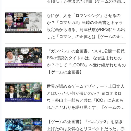
るRPG」が生まれた理由【ゲームの企画
書】
なにが、人を「ロマンシング」させるの
か？『ロマサガ2』当時の企画書とキャラ
設定画から迫る、河津秋敏がRPGに生み出
した「ロマン」の正体とは【ゲームの企画
書】
『ガンパレ』の企画書、ついに公開━初代
PSの伝説的タイトルは、なぜ生まれたの
か？そして『LOOP8』へ受け継がれたもの
【ゲームの企画書】
世界が認めるゲームデザイナー・上田文人
とはいったい何が凄いのか？ ヨコオタロ
ウ・外山圭一郎らと共に『ICO』に込めら
れたこだわりを語り尽くす！【ゲームの企
画書】
【ゲームの企画書】『ペルソナ3』を築き
上げたのは反骨心とリスペクトだった。赤