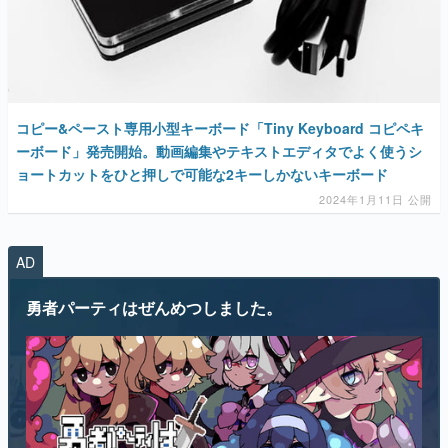
マンガ
女性向け
アプリレビュー
コピー&ペースト専用小型キーボード「Tiny Keyboard コピペキ
ーボード」発売開始。動画編集やテキストエディタでよく使うシ
その他
ョートカットをひと押しで可能な2キーしかないキーボード
2024年1月11日 公開
電ファミニコゲーマーとは？
運営：株式会社マレ
AD
勇者パーティはぜんめつしました。