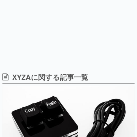
日本のコンテンツ産業やカルチャーに与えた影響を探る企
画です。
日本モバイルゲーム産業史
日本のモバイルゲーム史における主要なトピック・タイト
ルを網羅するほか、開発者へのインタビューや識者による
解説を掲載。約20年の歴史が一望できる決定版！
若ゲのいたり〜ゲームクリエイターの青春〜
『うつヌケ』『ペンと箸』等で知られるマンガ家・田中圭
一先生によるゲーム業界レポートマンガです。
なんでゲームは面白い？
ゲーム開発者・hamatsu氏がゲームの魅力を画面や操作の
XYZAに関する記事一覧
具体的な形から解き明かしていく、硬派で骨太な評論連載
です。
ゲームが変えた日本語
「経験値」「裏技」「ラスボス」… ゲームにまつわる言葉
の起源や用法の変遷を、コンピューター文化史研究家・タ
イニーP氏が徹底調査。
カテゴリ
特集記事