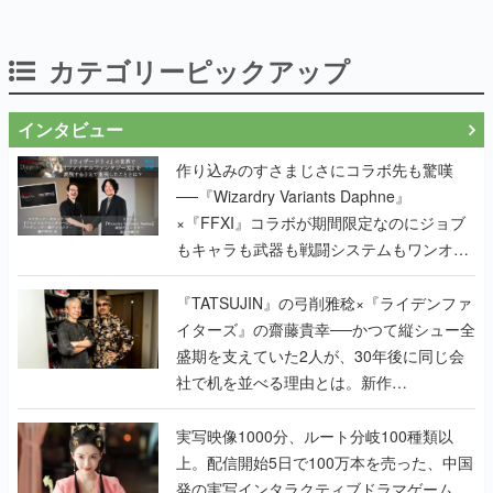
カテゴリーピックアップ
インタビュー
作り込みのすさまじさにコラボ先も驚嘆
──『Wizardry Variants Daphne』
×『FFXI』コラボが期間限定なのにジョブ
もキャラも武器も戦闘システムもワンオフ
で作り込まれた理由を両ディレクターに聞
く
『TATSUJIN』の弓削雅稔×『ライデンファ
イターズ』の齋藤貴幸──かつて縦シュー全
盛期を支えていた2人が、30年後に同じ会
社で机を並べる理由とは。新作
『TATSUJIN EXTREME』で初タッグを組
んだレジェンド2人に訊く開発秘話
実写映像1000分、ルート分岐100種類以
上。配信開始5日で100万本を売った、中国
発の実写インタラクティブドラマゲーム