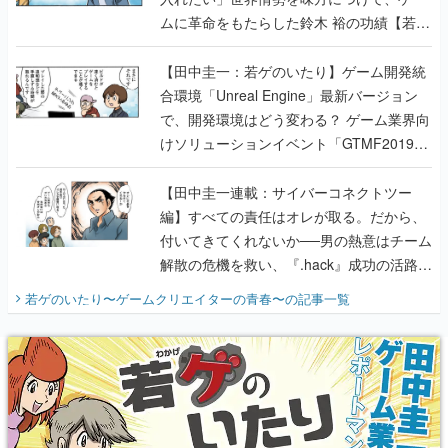
ムに革命をもたらした鈴木 裕の功績【若ゲ
のいたり】
【田中圭一：若ゲのいたり】ゲーム開発統
合環境「Unreal Engine」最新バージョン
で、開発環境はどう変わる？ ゲーム業界向
けソリューションイベント「GTMF2019」
に行って、より理解を深めよう【PR】
【田中圭一連載：サイバーコネクトツー
編】すべての責任はオレが取る。だから、
付いてきてくれないか──男の熱意はチーム
解散の危機を救い、『.hack』成功の活路を
開く。業界の快男児・松山 洋に流れる血は
若ゲのいたり〜ゲームクリエイターの青春〜
の記事一覧
『少年ジャンプ』色だった【若ゲのいた
り】