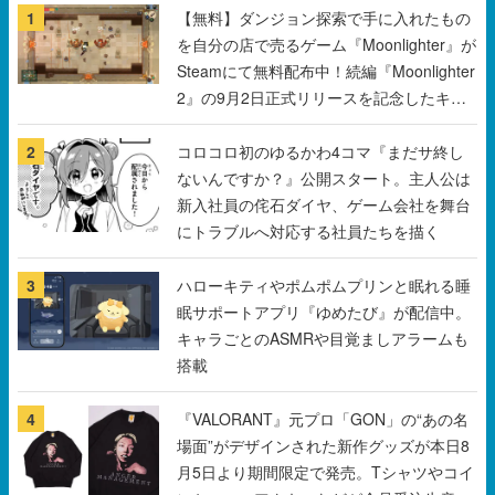
1
【無料】ダンジョン探索で手に入れたもの
を自分の店で売るゲーム『Moonlighter』が
Steamにて無料配布中！続編『Moonlighter
2』の9月2日正式リリースを記念したキャ
ンペーン
2
コロコロ初のゆるかわ4コマ『まだサ終し
ないんですか？』公開スタート。主人公は
新入社員の侘石ダイヤ、ゲーム会社を舞台
にトラブルへ対応する社員たちを描く
3
ハローキティやポムポムプリンと眠れる睡
眠サポートアプリ『ゆめたび』が配信中。
キャラごとのASMRや目覚ましアラームも
搭載
4
『VALORANT』元プロ「GON」の“あの名
場面”がデザインされた新作グッズが本日8
月5日より期間限定で発売。Tシャツやコイ