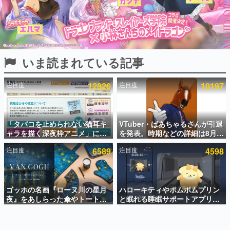
インタビュー
連載・特集一覧
殿堂入り記事
いま読まれている記事
SNS拡散数が数千以上！ ページビュー数万以上！ などな
ど。多くの人々に読まれた、電ファミ渾身の“殿堂入り”記
事をまとめました。
注目度
12826
注目度
10197
ゲームの企画書
名作ゲームクリエイターの方々に製作時のエピソードをお
聞きし、ヒットする企画（ゲーム）とは何か？を探ってい
「タバコを止められない猫耳キ
VTuber・ばあちゃるさんが引退
きます。
ャラを描く深夜枠アニメ」に視
を発表。時期などの詳細は8月9
赫本
聴者の一部から批判意見。違法
日15時からの配信で説明
この物語を解いてはいけない。『赫本』は、〈試験問題〉
注目度
6589
注目度
4598
薬物の使用と思しき描写も含め
の形をした短編ホラー小説集です。
て、BPOが議論を交わす
新世代に訊く
ゴッホの名画『ローヌ川の星月
ハローキティやポムポムプリン
これからのデジタルゲーム市場を担う若きクリエイター達
の姿を追い、彼らのルーツと情熱を探っていきます。
夜』をあしらった傘やトートバ
と眠れる睡眠サポートアプリ
ッグなどが登場。8月7日21時よ
『ゆめたび』が配信中。キャラ
り2日間限定で予約販売
ごとのASMRや目覚ましアラー
ゲーム世代の作家たち
ムも搭載
ゲームに多大な影響を受けた作家さんに取材し、ゲームが