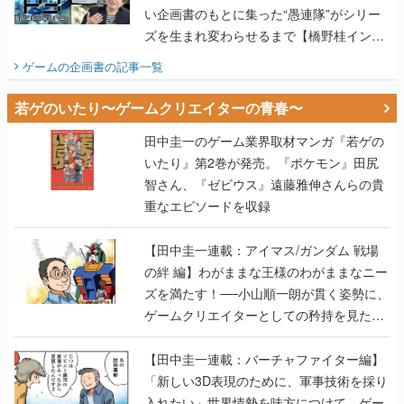
い企画書のもとに集った“愚連隊”がシリー
ズを生まれ変わらせるまで【橋野桂インタ
ビュー】
ゲームの企画書
の記事一覧
若ゲのいたり〜ゲームクリエイターの青春〜
田中圭一のゲーム業界取材マンガ『若ゲの
いたり』第2巻が発売。『ポケモン』田尻
智さん、『ゼビウス』遠藤雅伸さんらの貴
重なエピソードを収録
【田中圭一連載：アイマス/ガンダム 戦場
の絆 編】わがままな王様のわがままなニー
ズを満たす！──小山順一朗が貫く姿勢に、
ゲームクリエイターとしての矜持を見た
【若ゲのいたり最終回】
【田中圭一連載：バーチャファイター編】
「新しい3D表現のために、軍事技術を採り
入れたい」世界情勢を味方につけて、ゲー