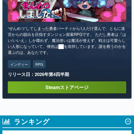
“ぜんめつ”してしまった勇者パーティから1人だけ選んで、ともに迷
宮からの脱出を目指すダンジョン探索RPGです。 ただし勇者は「は
い/いいえ」しか喋れず、魔法使いは魔法が使えず、戦士は可愛らし
い人形になっていて、僧侶は██を崇拝しています。誰を救うのかを
選ぶのは、あなたです。
インディー
RPG
リリース日：2026年第4四半期
Steamストアページ
ランキング