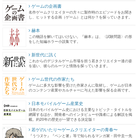
ゲームの企画書
名作ゲームクリエイターの方々に製作時のエピソードをお聞き
し、ヒットする企画（ゲーム）とは何か？を探っていきます。
赫本
この物語を解いてはいけない。『赫本』は、〈試験問題〉の形
をした短編ホラー小説集です。
新世代に訊く
これからのデジタルゲーム市場を担う若きクリエイター達の姿
を追い、彼らのルーツと情熱を探っていきます。
ゲーム世代の作家たち
ゲームに多大な影響を受けた作家さんに取材し、ゲームが日本
のコンテンツ産業やカルチャーに与えた影響を探る企画です。
日本モバイルゲーム産業史
日本のモバイルゲーム史における主要なトピック・タイトルを
網羅するほか、開発者へのインタビューや識者による解説を掲
載。約20年の歴史が一望できる決定版！
若ゲのいたり〜ゲームクリエイターの青春〜
『うつヌケ』『ペンと箸』等で知られるマンガ家・田中圭一先