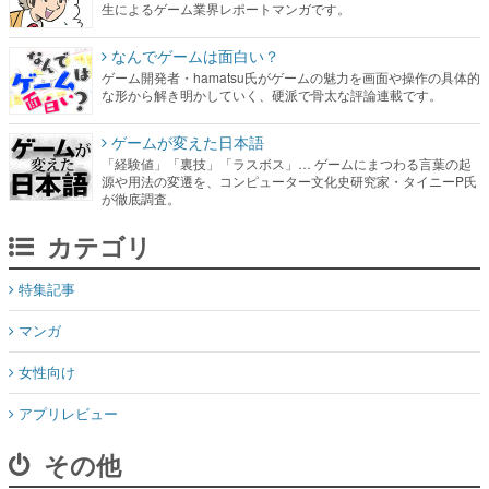
生によるゲーム業界レポートマンガです。
なんでゲームは面白い？
ゲーム開発者・hamatsu氏がゲームの魅力を画面や操作の具体的
な形から解き明かしていく、硬派で骨太な評論連載です。
ゲームが変えた日本語
「経験値」「裏技」「ラスボス」… ゲームにまつわる言葉の起
源や用法の変遷を、コンピューター文化史研究家・タイニーP氏
が徹底調査。
カテゴリ
特集記事
マンガ
女性向け
アプリレビュー
その他