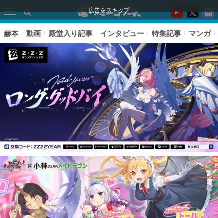
広告をスキップ
赫本
動画
殿堂入り記事
インタビュー
特集記事
マンガ
ピックアップ
電ファミのいま読まれている記事ランキング
アプリセール情報