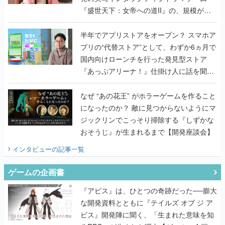
『盛世天下：女帝への道II』の、規模が違
うこだわりをプロデューサーに聞いた
半年でアプリストアをオープン？ スマホア
プリの“代替ストア”として、わずか6ヵ月で
国内向けローンチを行った発見型ストア
『あっぷアリーナ！』仕掛け人に話を聞い
てみた
なぜ “あの花王” がホラーゲームを作ること
になったのか？ 敵に見つからないようにマ
ジックリンでこっそり掃除する『しずかな
おそうじ』が生まれるまで【開発座談会】
インタビュー
の記事一覧
ゲームの企画書
『アビス』は、ひとつの奇跡だった──膨大
な開発資料とともに『テイルズ オブ ジ ア
ビス』開発陣に聞く、「生まれた意味を知