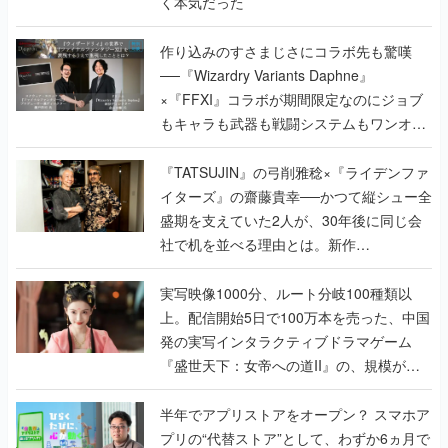
く本気だった
作り込みのすさまじさにコラボ先も驚嘆
──『Wizardry Variants Daphne』
×『FFXI』コラボが期間限定なのにジョブ
もキャラも武器も戦闘システムもワンオフ
で作り込まれた理由を両ディレクターに聞
く
『TATSUJIN』の弓削雅稔×『ライデンファ
イターズ』の齋藤貴幸──かつて縦シュー全
盛期を支えていた2人が、30年後に同じ会
社で机を並べる理由とは。新作
『TATSUJIN EXTREME』で初タッグを組
んだレジェンド2人に訊く開発秘話
実写映像1000分、ルート分岐100種類以
上。配信開始5日で100万本を売った、中国
発の実写インタラクティブドラマゲーム
『盛世天下：女帝への道II』の、規模が違
うこだわりをプロデューサーに聞いた
半年でアプリストアをオープン？ スマホア
プリの“代替ストア”として、わずか6ヵ月で