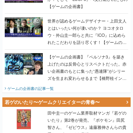
【ゲームの企画書】
世界が認めるゲームデザイナー・上田文人
とはいったい何が凄いのか？ ヨコオタロ
ウ・外山圭一郎らと共に『ICO』に込めら
れたこだわりを語り尽くす！【ゲームの企
画書】
【ゲームの企画書】『ペルソナ3』を築き
上げたのは反骨心とリスペクトだった。赤
い企画書のもとに集った“愚連隊”がシリー
ズを生まれ変わらせるまで【橋野桂インタ
ビュー】
ゲームの企画書
の記事一覧
若ゲのいたり〜ゲームクリエイターの青春〜
田中圭一のゲーム業界取材マンガ『若ゲの
いたり』第2巻が発売。『ポケモン』田尻
智さん、『ゼビウス』遠藤雅伸さんらの貴