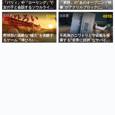
「パリィ」や「ローリング」で
「東映」の“あのオープニング映
女の子と会話するソウルライク
像”がアクリルブロックに。「東
インタビュー
恋愛ゲーム『小早川さんはソウ
映ヒストリカル グッズコレクシ
注目度
5346
注目度
4939
ルライク』無料公開。返事に失
ョン」が8月下旬より発売
連載・特集一覧
敗すると「YOU DIED」
殿堂入り記事
SNS拡散数が数千以上！ ページビュー数万以上！ などな
野球部の過酷な“補欠”を体験す
不死身のニワトリと宇宙船を探
ど。多くの人々に読まれた、電ファミ渾身の“殿堂入り”記
るゲーム『球ひろい
索する“非常に好評”なサバイバ
事をまとめました。
Simulator』が「1件」のウィッ
ルゲーム『Breathedge』が無
シュリストをもとにチェコ語に
料で配布中。入手できる期間は8
ゲームの企画書
対応しSNSで話題に。『キング
月10日まで
名作ゲームクリエイターの方々に製作時のエピソードをお
聞きし、ヒットする企画（ゲーム）とは何か？を探ってい
ダム・カム』開発元やチェコの
きます。
プロ野球選手から称賛の声
赫本
この物語を解いてはいけない。『赫本』は、〈試験問題〉
の形をした短編ホラー小説集です。
新世代に訊く
これからのデジタルゲーム市場を担う若きクリエイター達
の姿を追い、彼らのルーツと情熱を探っていきます。
ゲーム世代の作家たち
ゲームに多大な影響を受けた作家さんに取材し、ゲームが