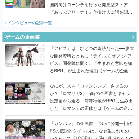
国内向けローンチを行った発見型ストア
『あっぷアリーナ！』仕掛け人に話を聞い
てみた
インタビュー
の記事一覧
ゲームの企画書
『アビス』は、ひとつの奇跡だった──膨大
な開発資料とともに『テイルズ オブ ジ ア
ビス』開発陣に聞く、「生まれた意味を知
るRPG」が生まれた理由【ゲームの企画
書】
なにが、人を「ロマンシング」させるの
か？『ロマサガ2』当時の企画書とキャラ
設定画から迫る、河津秋敏がRPGに生み出
した「ロマン」の正体とは【ゲームの企画
書】
『ガンパレ』の企画書、ついに公開━初代
PSの伝説的タイトルは、なぜ生まれたの
か？そして『LOOP8』へ受け継がれたもの