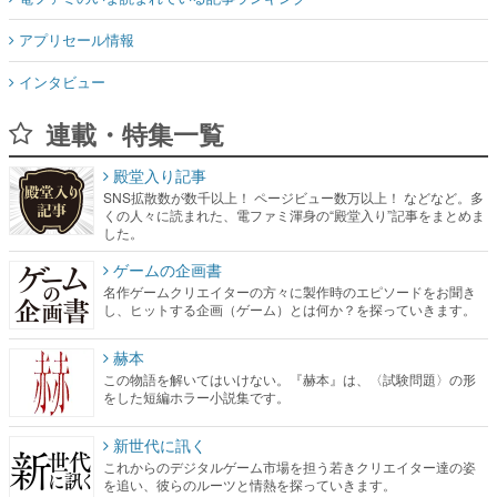
アプリセール情報
インタビュー
連載・特集一覧
殿堂入り記事
SNS拡散数が数千以上！ ページビュー数万以上！ などなど。多
くの人々に読まれた、電ファミ渾身の“殿堂入り”記事をまとめま
した。
ゲームの企画書
名作ゲームクリエイターの方々に製作時のエピソードをお聞き
し、ヒットする企画（ゲーム）とは何か？を探っていきます。
赫本
この物語を解いてはいけない。『赫本』は、〈試験問題〉の形
をした短編ホラー小説集です。
新世代に訊く
これからのデジタルゲーム市場を担う若きクリエイター達の姿
を追い、彼らのルーツと情熱を探っていきます。