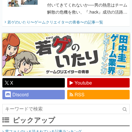
付いてきてくれないか──男の熱意はチーム
解散の危機を救い、『.hack』成功の活路を
開く。業界の快男児・松山 洋に流れる血は
若ゲのいたり〜ゲームクリエイターの青春〜
の記事一覧
『少年ジャンプ』色だった【若ゲのいた
り】
X
Youtube
Discord
RSS
ピックアップ
電ファミのいま読まれている記事ランキング