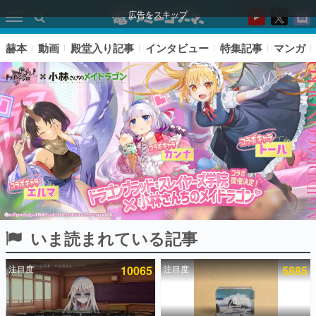
広告をスキップ
赫本
動画
殿堂入り記事
インタビュー
特集記事
マンガ
いま読まれている記事
ピックアップ
注目度
10065
注目度
5885
電ファミのいま読まれている記事ランキング
アプリセール情報