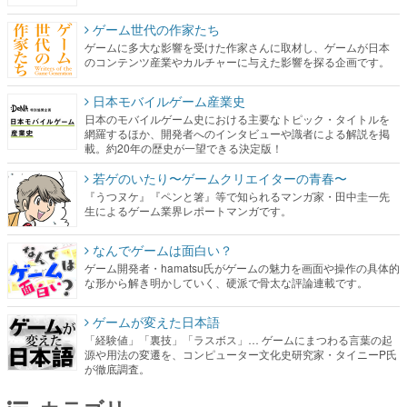
ゲーム世代の作家たち
ゲームに多大な影響を受けた作家さんに取材し、ゲームが日本
のコンテンツ産業やカルチャーに与えた影響を探る企画です。
日本モバイルゲーム産業史
日本のモバイルゲーム史における主要なトピック・タイトルを
網羅するほか、開発者へのインタビューや識者による解説を掲
載。約20年の歴史が一望できる決定版！
若ゲのいたり〜ゲームクリエイターの青春〜
『うつヌケ』『ペンと箸』等で知られるマンガ家・田中圭一先
生によるゲーム業界レポートマンガです。
なんでゲームは面白い？
ゲーム開発者・hamatsu氏がゲームの魅力を画面や操作の具体的
な形から解き明かしていく、硬派で骨太な評論連載です。
ゲームが変えた日本語
「経験値」「裏技」「ラスボス」… ゲームにまつわる言葉の起
源や用法の変遷を、コンピューター文化史研究家・タイニーP氏
が徹底調査。