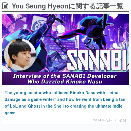
You Seung Hyeonに関する記事一覧
日本のコンテンツ産業やカルチャーに与えた影響を探る企
画です。
日本モバイルゲーム産業史
日本のモバイルゲーム史における主要なトピック・タイト
ルを網羅するほか、開発者へのインタビューや識者による
解説を掲載。約20年の歴史が一望できる決定版！
若ゲのいたり〜ゲームクリエイターの青春〜
『うつヌケ』『ペンと箸』等で知られるマンガ家・田中圭
一先生によるゲーム業界レポートマンガです。
なんでゲームは面白い？
ゲーム開発者・hamatsu氏がゲームの魅力を画面や操作の
具体的な形から解き明かしていく、硬派で骨太な評論連載
です。
ゲームが変えた日本語
The young creator who inflicted Kinoko Nasu with “lethal
「経験値」「裏技」「ラスボス」… ゲームにまつわる言葉
の起源や用法の変遷を、コンピューター文化史研究家・タ
damage as a game writer” and how he went from being a fan
イニーP氏が徹底調査。
of LoL and Ghost in the Shell to creating the ultimate indie
game
カテゴリ
2024年7月25日 公開
特集記事