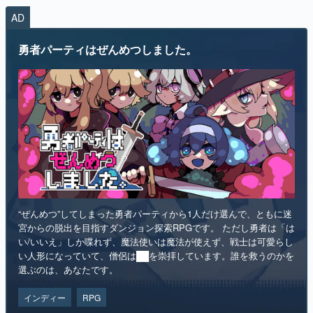
AD
マンガ
勇者パーティはぜんめつしました。
女性向け
アプリレビュー
その他
電ファミニコゲーマーとは？
運営：株式会社マレ
“ぜんめつ”してしまった勇者パーティから1人だけ選んで、ともに迷
宮からの脱出を目指すダンジョン探索RPGです。 ただし勇者は「は
い/いいえ」しか喋れず、魔法使いは魔法が使えず、戦士は可愛らし
い人形になっていて、僧侶は██を崇拝しています。誰を救うのかを
選ぶのは、あなたです。
インディー
RPG