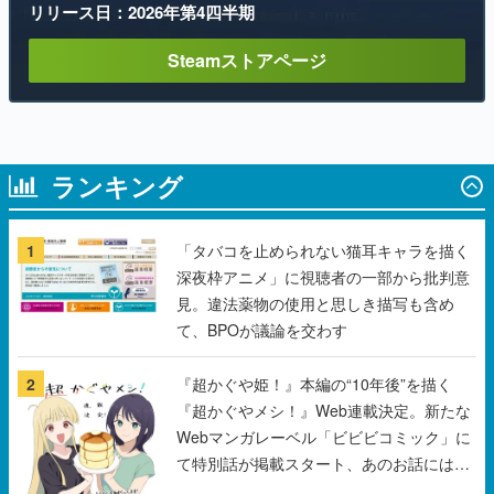
リリース日：2026年第4四半期
Steamストアページ
ランキング
1
「タバコを止められない猫耳キャラを描く
深夜枠アニメ」に視聴者の一部から批判意
見。違法薬物の使用と思しき描写も含め
て、BPOが議論を交わす
2
『超かぐや姫！』本編の“10年後”を描く
『超かぐやメシ！』Web連載決定。新たな
Webマンガレーベル「ビビビコミック」に
て特別話が掲載スタート、あのお話には…
まだ続きがある！