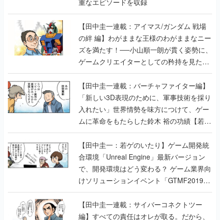
重なエピソードを収録
【田中圭一連載：アイマス/ガンダム 戦場
の絆 編】わがままな王様のわがままなニー
ズを満たす！──小山順一朗が貫く姿勢に、
ゲームクリエイターとしての矜持を見た
【若ゲのいたり最終回】
【田中圭一連載：バーチャファイター編】
「新しい3D表現のために、軍事技術を採り
入れたい」世界情勢を味方につけて、ゲー
ムに革命をもたらした鈴木 裕の功績【若ゲ
のいたり】
【田中圭一：若ゲのいたり】ゲーム開発統
合環境「Unreal Engine」最新バージョン
で、開発環境はどう変わる？ ゲーム業界向
けソリューションイベント「GTMF2019」
に行って、より理解を深めよう【PR】
【田中圭一連載：サイバーコネクトツー
編】すべての責任はオレが取る。だから、