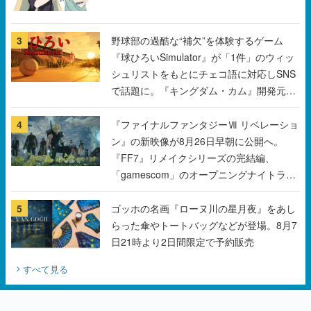
3
野球部の過酷な“補欠”を体験するゲーム
『球ひろいSimulator』が「1件」のウィッ
シュリストをもとにチェコ語に対応しSNS
で話題に。『キングダム・カム』開発元や
チェコのプロ野球選手から称賛の声
4
『ファイナルファンタジーⅦ リベレーショ
ン』の新映像が8月26日早朝に公開へ。
『FF7』リメイクシリーズの完結編、
「gamescom」のオープニングナイトライ
ブにてディレクターの浜口直樹氏が登壇す
る予定
5
ゴッホの名画『ローヌ川の星月夜』をあし
らった傘やトートバッグなどが登場。8月7
日21時より2日間限定で予約販売
すべて見る