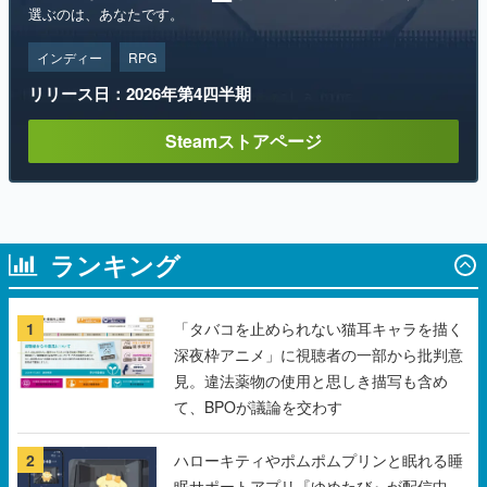
リリース日：2026年第4四半期
Steamストアページ
ランキング
1
「タバコを止められない猫耳キャラを描く
深夜枠アニメ」に視聴者の一部から批判意
見。違法薬物の使用と思しき描写も含め
て、BPOが議論を交わす
2
ハローキティやポムポムプリンと眠れる睡
眠サポートアプリ『ゆめたび』が配信中。
キャラごとのASMRや目覚ましアラームも
搭載