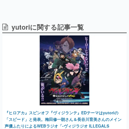
yutoriに関する記事一覧
日本のコンテンツ産業やカルチャーに与えた影響を探る企
画です。
日本モバイルゲーム産業史
日本のモバイルゲーム史における主要なトピック・タイト
ルを網羅するほか、開発者へのインタビューや識者による
解説を掲載。約20年の歴史が一望できる決定版！
若ゲのいたり〜ゲームクリエイターの青春〜
『うつヌケ』『ペンと箸』等で知られるマンガ家・田中圭
一先生によるゲーム業界レポートマンガです。
なんでゲームは面白い？
ゲーム開発者・hamatsu氏がゲームの魅力を画面や操作の
具体的な形から解き明かしていく、硬派で骨太な評論連載
です。
ゲームが変えた日本語
『ヒロアカ』スピンオフ『ヴィジランテ』EDテーマはyutoriの
「経験値」「裏技」「ラスボス」… ゲームにまつわる言葉
の起源や用法の変遷を、コンピューター文化史研究家・タ
「スピード」と発表。梅田修一朗さん＆長谷川育美さんのメイン
イニーP氏が徹底調査。
声優ふたりによるWEBラジオ「-ヴィジラジオ ILLEGALS
WAVE-」も配信決定
カテゴリ
2025年3月22日 公開
特集記事