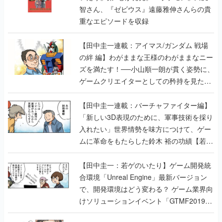
【田中圭一連載：アイマス/ガンダム 戦場
の絆 編】わがままな王様のわがままなニー
ズを満たす！──小山順一朗が貫く姿勢に、
ゲームクリエイターとしての矜持を見た
【若ゲのいたり最終回】
【田中圭一連載：バーチャファイター編】
「新しい3D表現のために、軍事技術を採り
入れたい」世界情勢を味方につけて、ゲー
ムに革命をもたらした鈴木 裕の功績【若ゲ
のいたり】
【田中圭一：若ゲのいたり】ゲーム開発統
合環境「Unreal Engine」最新バージョン
で、開発環境はどう変わる？ ゲーム業界向
けソリューションイベント「GTMF2019」
に行って、より理解を深めよう【PR】
【田中圭一連載：サイバーコネクトツー
編】すべての責任はオレが取る。だから、
付いてきてくれないか──男の熱意はチーム