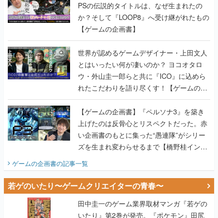
世界が認めるゲームデザイナー・上田文人
とはいったい何が凄いのか？ ヨコオタロ
ウ・外山圭一郎らと共に『ICO』に込めら
れたこだわりを語り尽くす！【ゲームの企
画書】
【ゲームの企画書】『ペルソナ3』を築き
上げたのは反骨心とリスペクトだった。赤
い企画書のもとに集った“愚連隊”がシリー
ズを生まれ変わらせるまで【橋野桂インタ
ビュー】
ゲームの企画書
の記事一覧
若ゲのいたり〜ゲームクリエイターの青春〜
田中圭一のゲーム業界取材マンガ『若ゲの
いたり』第2巻が発売。『ポケモン』田尻
智さん、『ゼビウス』遠藤雅伸さんらの貴
重なエピソードを収録