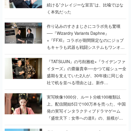
作り込みのすさまじさにコラボ先も驚嘆
──『Wizardry Variants Daphne』
×『FFXI』コラボが期間限定なのにジョブ
もキャラも武器も戦闘システムもワンオフ
で作り込まれた理由を両ディレクターに聞
く
『TATSUJIN』の弓削雅稔×『ライデンファ
イターズ』の齋藤貴幸──かつて縦シュー全
盛期を支えていた2人が、30年後に同じ会
社で机を並べる理由とは。新作
『TATSUJIN EXTREME』で初タッグを組
んだレジェンド2人に訊く開発秘話
実写映像1000分、ルート分岐100種類以
上。配信開始5日で100万本を売った、中国
発の実写インタラクティブドラマゲーム
『盛世天下：女帝への道II』の、規模が違
うこだわりをプロデューサーに聞いた
半年でアプリストアをオープン？ スマホア
プリの“代替ストア”として、わずか6ヵ月で
国内向けローンチを行った発見型ストア