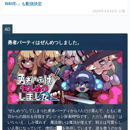
AD
マンガ
勇者パーティはぜんめつしました。
女性向け
アプリレビュー
その他
電ファミニコゲーマーとは？
運営：株式会社マレ
“ぜんめつ”してしまった勇者パーティから1人だけ選んで、ともに迷
宮からの脱出を目指すダンジョン探索RPGです。 ただし勇者は「は
い/いいえ」しか喋れず、魔法使いは魔法が使えず、戦士は可愛らし
い人形になっていて、僧侶は██を崇拝しています。誰を救うのかを
選ぶのは、あなたです。
インディー
RPG