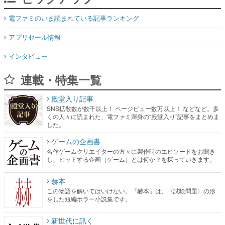
インタビュー
連載・特集一覧
殿堂入り記事
SNS拡散数が数千以上！ ページビュー数万以上！ などなど。多
くの人々に読まれた、電ファミ渾身の“殿堂入り”記事をまとめま
した。
ゲームの企画書
名作ゲームクリエイターの方々に製作時のエピソードをお聞き
し、ヒットする企画（ゲーム）とは何か？を探っていきます。
赫本
この物語を解いてはいけない。『赫本』は、〈試験問題〉の形
をした短編ホラー小説集です。
新世代に訊く
これからのデジタルゲーム市場を担う若きクリエイター達の姿
を追い、彼らのルーツと情熱を探っていきます。
ゲーム世代の作家たち