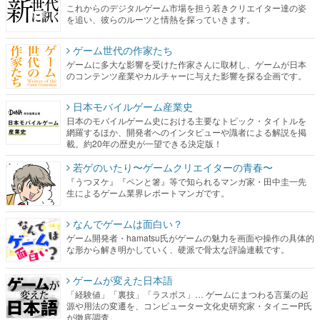
ゲームに多大な影響を受けた作家さんに取材し、ゲームが日本
のコンテンツ産業やカルチャーに与えた影響を探る企画です。
日本モバイルゲーム産業史
日本のモバイルゲーム史における主要なトピック・タイトルを
網羅するほか、開発者へのインタビューや識者による解説を掲
載。約20年の歴史が一望できる決定版！
若ゲのいたり〜ゲームクリエイターの青春〜
『うつヌケ』『ペンと箸』等で知られるマンガ家・田中圭一先
生によるゲーム業界レポートマンガです。
なんでゲームは面白い？
ゲーム開発者・hamatsu氏がゲームの魅力を画面や操作の具体的
な形から解き明かしていく、硬派で骨太な評論連載です。
ゲームが変えた日本語
「経験値」「裏技」「ラスボス」… ゲームにまつわる言葉の起
源や用法の変遷を、コンピューター文化史研究家・タイニーP氏
が徹底調査。
カテゴリ