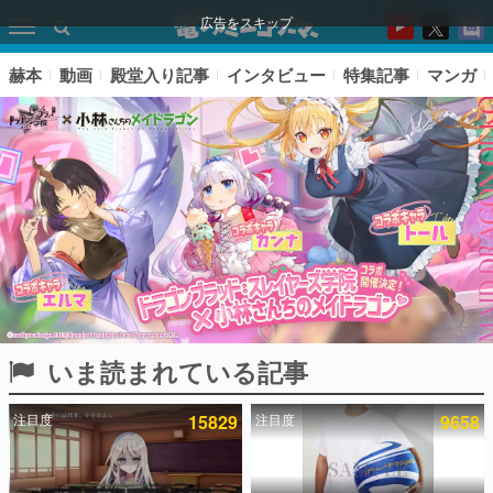
広告をスキップ
赫本
動画
殿堂入り記事
インタビュー
特集記事
マンガ
いま読まれている記事
ピックアップ
注目度
15829
注目度
9658
電ファミのいま読まれている記事ランキング
アプリセール情報