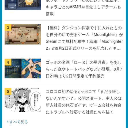
3
【無料】ダンジョン探索で手に入れたもの
を自分の店で売るゲーム『Moonlighter』が
Steamにて無料配布中！続編『Moonlighter
2』の9月2日正式リリースを記念したキャ
ンペーン
4
ゴッホの名画『ローヌ川の星月夜』をあし
らった傘やトートバッグなどが登場。8月7
日21時より2日間限定で予約販売
5
コロコロ初のゆるかわ4コマ『まだサ終し
ないんですか？』公開スタート。主人公は
新入社員の侘石ダイヤ、ゲーム会社を舞台
にトラブルへ対応する社員たちを描く
すべて見る