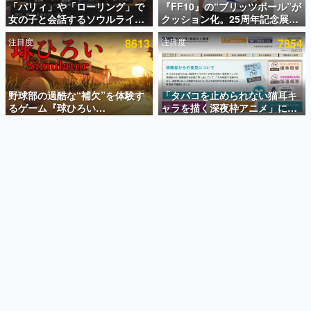
「パリィ」や「ローリング」で
『FF10』の“ブリッツボール”が
女の子と会話するソウルライク
クッション化。25周年記念展
インタビュー
恋愛ゲーム『小早川さんはソウ
「FINAL FANTASY X
注目度
8613
注目度
7854
ルライク』無料公開。返事に失
MUSEUM-幻光の記憶-」のグッ
連載・特集一覧
敗すると「YOU DIED」
ズ情報が一部公開
殿堂入り記事
SNS拡散数が数千以上！ ページビュー数万以上！ などな
野球部の過酷な“補欠”を体験す
「タバコを止められない猫耳キ
ど。多くの人々に読まれた、電ファミ渾身の“殿堂入り”記
るゲーム『球ひろい
ャラを描く深夜枠アニメ」に視
事をまとめました。
Simulator』が「1件」のウィッ
聴者の一部から批判意見。違法
シュリストをもとにチェコ語に
薬物の使用と思しき描写も含め
ゲームの企画書
対応しSNSで話題に。『キング
て、BPOが議論を交わす
名作ゲームクリエイターの方々に製作時のエピソードをお
聞きし、ヒットする企画（ゲーム）とは何か？を探ってい
ダム・カム』開発元やチェコの
きます。
プロ野球選手から称賛の声
赫本
この物語を解いてはいけない。『赫本』は、〈試験問題〉
の形をした短編ホラー小説集です。
新世代に訊く
これからのデジタルゲーム市場を担う若きクリエイター達
の姿を追い、彼らのルーツと情熱を探っていきます。
ゲーム世代の作家たち
ゲームに多大な影響を受けた作家さんに取材し、ゲームが