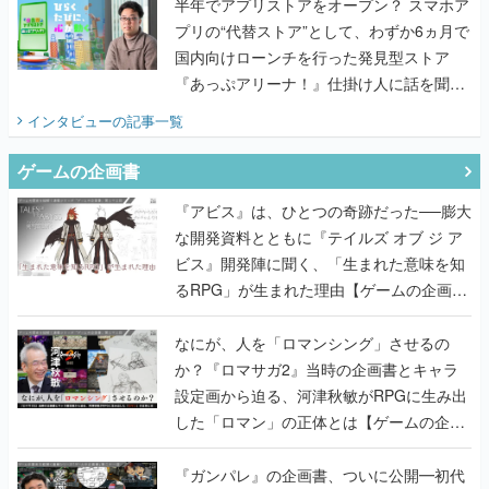
『あっぷアリーナ！』仕掛け人に話を聞い
てみた
インタビュー
の記事一覧
ゲームの企画書
『アビス』は、ひとつの奇跡だった──膨大
な開発資料とともに『テイルズ オブ ジ ア
ビス』開発陣に聞く、「生まれた意味を知
るRPG」が生まれた理由【ゲームの企画
書】
なにが、人を「ロマンシング」させるの
か？『ロマサガ2』当時の企画書とキャラ
設定画から迫る、河津秋敏がRPGに生み出
した「ロマン」の正体とは【ゲームの企画
書】
『ガンパレ』の企画書、ついに公開━初代
PSの伝説的タイトルは、なぜ生まれたの
か？そして『LOOP8』へ受け継がれたもの
【ゲームの企画書】