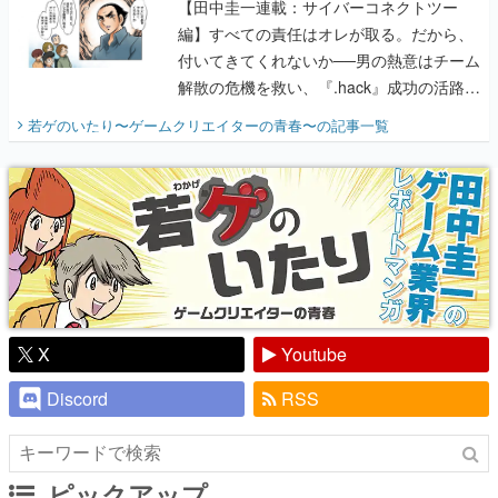
解散の危機を救い、『.hack』成功の活路を
開く。業界の快男児・松山 洋に流れる血は
若ゲのいたり〜ゲームクリエイターの青春〜
の記事一覧
『少年ジャンプ』色だった【若ゲのいた
り】
X
Youtube
Discord
RSS
ピックアップ
電ファミのいま読まれている記事ランキング
アプリセール情報