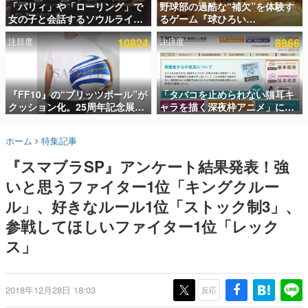
「パリィ」や「ローリング」で
野球部の過酷な“補欠”を体験す
女の子と会話するソウルライク
るゲーム『球ひろい
インタビュー
恋愛ゲーム『小早川さんはソウ
Simulator』が「1件」のウィッ
注目度
10824
注目度
8866
ルライク』無料公開。返事に失
シュリストをもとにチェコ語に
連載・特集一覧
敗すると「YOU DIED」
対応しSNSで話題に。『キング
ダム・カム』開発元やチェコの
殿堂入り記事
プロ野球選手から称賛の声
SNS拡散数が数千以上！ ページビュー数万以上！ などな
『FF10』の“ブリッツボール”が
「タバコを止められない猫耳キ
ど。多くの人々に読まれた、電ファミ渾身の“殿堂入り”記
クッション化。25周年記念展
ャラを描く深夜枠アニメ」に視
事をまとめました。
「FINAL FANTASY X
聴者の一部から批判意見。違法
MUSEUM-幻光の記憶-」のグッ
薬物の使用と思しき描写も含め
ゲームの企画書
ホーム
特集記事
ズ情報が一部公開
て、BPOが議論を交わす
名作ゲームクリエイターの方々に製作時のエピソードをお
聞きし、ヒットする企画（ゲーム）とは何か？を探ってい
『スマブラSP』アンケート結果発表！強
きます。
いと思うファイター1位「キングクルー
赫本
この物語を解いてはいけない。『赫本』は、〈試験問題〉
ル」、好きなルール1位「ストック制3」、
の形をした短編ホラー小説集です。
参戦してほしいファイター1位「レック
ス」
新世代に訊く
これからのデジタルゲーム市場を担う若きクリエイター達
の姿を追い、彼らのルーツと情熱を探っていきます。
2018年12月28日 18:03
反応
ゲーム世代の作家たち
ゲームに多大な影響を受けた作家さんに取材し、ゲームが