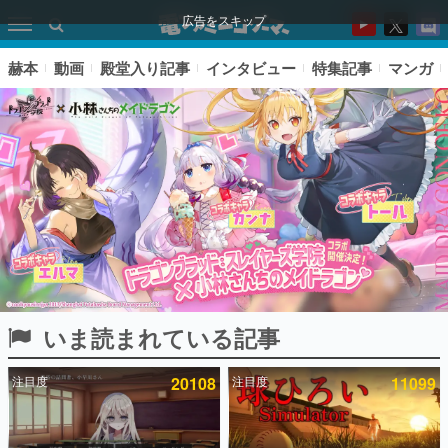
広告をスキップ
赫本
動画
殿堂入り記事
インタビュー
特集記事
マンガ
いま読まれている記事
ピックアップ
注目度
20108
注目度
11099
電ファミのいま読まれている記事ランキング
アプリセール情報