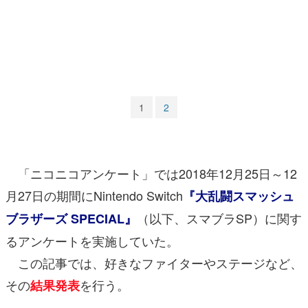
マンガ
女性向け
アプリレビュー
その他
1
2
電ファミニコゲーマーとは？
運営：株式会社マレ
「ニコニコアンケート」では2018年12月25日～12
月27日の期間にNintendo Switch
『大乱闘スマッシュ
（以下、スマブラSP）に関す
ブラザーズ SPECIAL』
るアンケートを実施していた。
この記事では、好きなファイターやステージなど、
その
を行う。
結果発表