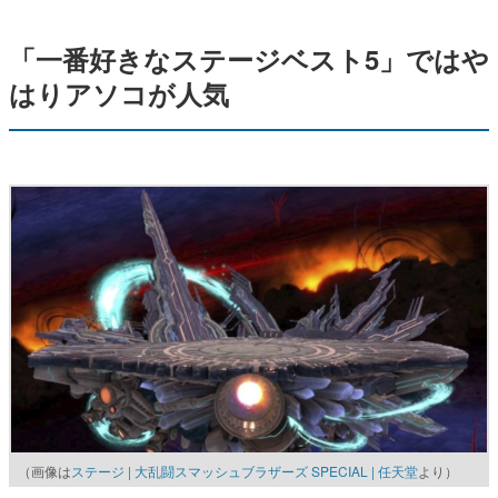
「一番好きなステージベスト5」ではや
はりアソコが人気
（画像は
ステージ | 大乱闘スマッシュブラザーズ SPECIAL | 任天堂
より）