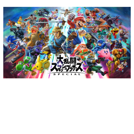
日本のコンテンツ産業やカルチャーに与えた影響を探る企
画です。
日本モバイルゲーム産業史
日本のモバイルゲーム史における主要なトピック・タイト
ルを網羅するほか、開発者へのインタビューや識者による
解説を掲載。約20年の歴史が一望できる決定版！
若ゲのいたり〜ゲームクリエイターの青春〜
『うつヌケ』『ペンと箸』等で知られるマンガ家・田中圭
一先生によるゲーム業界レポートマンガです。
なんでゲームは面白い？
ゲーム開発者・hamatsu氏がゲームの魅力を画面や操作の
具体的な形から解き明かしていく、硬派で骨太な評論連載
です。
ゲームが変えた日本語
「経験値」「裏技」「ラスボス」… ゲームにまつわる言葉
の起源や用法の変遷を、コンピューター文化史研究家・タ
イニーP氏が徹底調査。
カテゴリ
特集記事