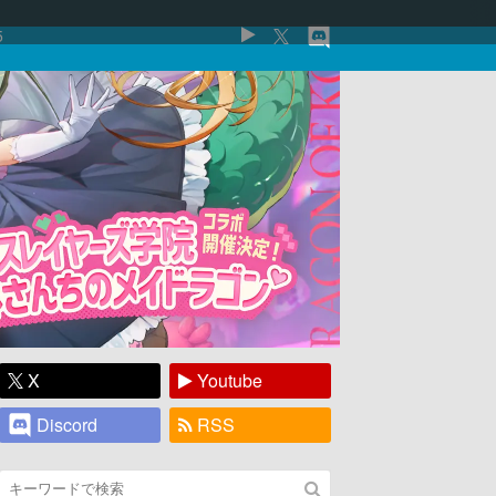
5
X
Youtube
Discord
RSS