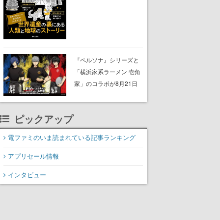
に。見出しは「なぜ無名
でも登録される？世界遺
産の評価軸って？ 」な
ど、興味を引くものが並
ぶ
『ペルソナ』シリーズと
「横浜家系ラーメン 壱角
家」のコラボが8月21日
から開催。”はがくれ”風と
んこつラーメンや、おい
ピックアップ
しく食べられるカレーラ
ーメンがラインナップ
電ファミのいま読まれている記事ランキング
アプリセール情報
インタビュー