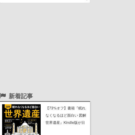
新着記事
【73%オフ】書籍『眠れ
なくなるほど面白い 図解
世界遺産』Kindle版が日
替わりセールで299円