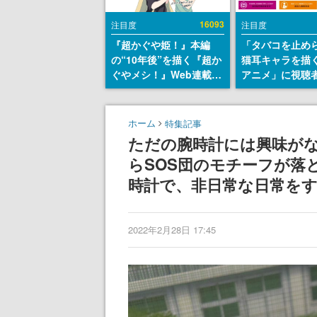
16093
注目度
注目度
『超かぐや姫！』本編
「タバコを止め
の“10年後”を描く『超か
猫耳キャラを描
ぐやメシ！』Web連載決
アニメ」に視聴
定。新たなWebマンガレ
から批判意見。
ーベル「ビビビコミッ
の使用と思しき
ク」にて特別話が掲載ス
めて、BPOが議
ホーム
特集記事
タート、あのお話には…
す
ただの腕時計には興味が
まだ続きがある！
らSOS団のモチーフが落
時計で、非日常な日常を
2022年2月28日 17:45