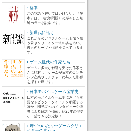
赫本
この物語を解いてはいけない。『赫
本』は、〈試験問題〉の形をした短
編ホラー小説集です。
新世代に訊く
これからのデジタルゲーム市場を担
う若きクリエイター達の姿を追い、
彼らのルーツと情熱を探っていきま
す。
ゲーム世代の作家たち
ゲームに多大な影響を受けた作家さ
んに取材し、ゲームが日本のコンテ
ンツ産業やカルチャーに与えた影響
を探る企画です。
日本モバイルゲーム産業史
日本のモバイルゲーム史における主
要なトピック・タイトルを網羅する
ほか、開発者へのインタビューや識
者による解説を掲載。約20年の歴史
が一望できる決定版！
若ゲのいたり〜ゲームクリエ
イターの青春〜