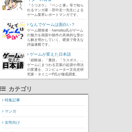
『うつヌケ』『ペンと箸』等で知ら
れるマンガ家・田中圭一先生による
ゲーム業界レポートマンガです。
なんでゲームは面白い？
ゲーム開発者・hamatsu氏がゲーム
の魅力を画面や操作の具体的な形か
ら解き明かしていく、硬派で骨太な
評論連載です。
ゲームが変えた日本語
「経験値」「裏技」「ラスボス」…
ゲームにまつわる言葉の起源や用法
の変遷を、コンピューター文化史研
究家・タイニーP氏が徹底調査。
カテゴリ
特集記事
マンガ
女性向け