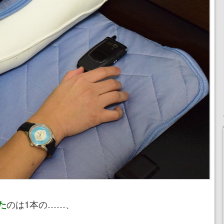
のは1本の……、
た