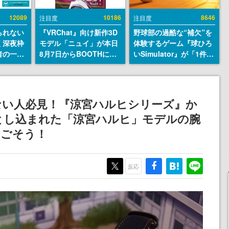
12089
10186
8646
注目度
注目度
られない
『VRChat』向け新作3D
野球部の過酷な“補欠”を
く深夜枠
モデル「ニュイ」が本日
体験するゲーム『球ひろ
者の一部
8月7日からBOOTHにて
いSimulator』が「1件」
違法薬物
発売。瞳に光る星や感情
のウィッシュリストをも
描写も含
豊かな表情が、小悪魔か
とにチェコ語に対応し
論を交わ
わいい
SNSで話題に。『キング
ダム・カム』開発元やチ
ない人必見！『涼宮ハルヒシリーズ』か
ェコのプロ野球選手から
とし込まれた「涼宮ハルヒ」モデルの腕
称賛の声
すごそう！
反応