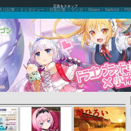
広告をスキップ
入り記事
インタビュー
特集記事
マンガ
Steam
Switch2
PS