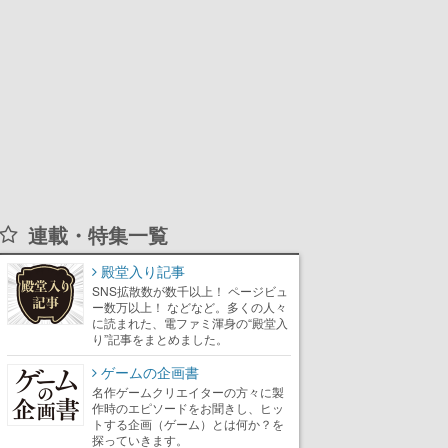
連載・特集一覧
殿堂入り記事
SNS拡散数が数千以上！ ページビュ
ー数万以上！ などなど。多くの人々
に読まれた、電ファミ渾身の“殿堂入
り”記事をまとめました。
ゲームの企画書
名作ゲームクリエイターの方々に製
作時のエピソードをお聞きし、ヒッ
トする企画（ゲーム）とは何か？を
探っていきます。