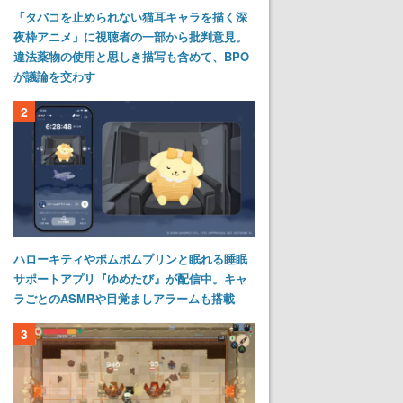
「タバコを止められない猫耳キャラを描く深
夜枠アニメ」に視聴者の一部から批判意見。
違法薬物の使用と思しき描写も含めて、BPO
が議論を交わす
2
ハローキティやポムポムプリンと眠れる睡眠
サポートアプリ『ゆめたび』が配信中。キャ
ラごとのASMRや目覚ましアラームも搭載
3