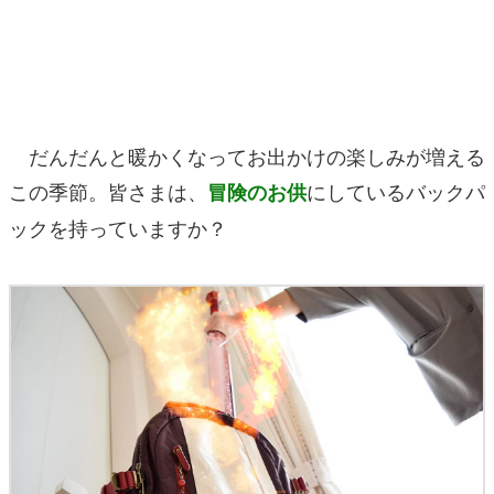
マンガ
女性向け
アプリレビュー
だんだんと暖かくなってお出かけの楽しみが増える
その他
この季節。皆さまは、
にしているバックパ
冒険のお供
ックを持っていますか？
電ファミニコゲーマーとは？
運営：株式会社マレ