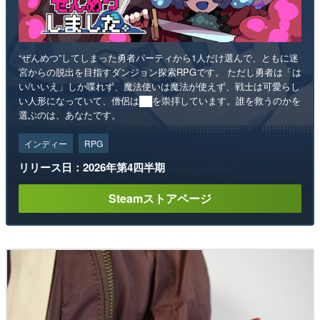
“ぜんめつ”してしまった勇者パーティから1人だけ選んで、ともに迷
宮からの脱出を目指すダンジョン探索RPGです。 ただし勇者は「は
い/いいえ」しか喋れず、魔法使いは魔法が使えず、戦士は可愛らし
い人形になっていて、僧侶は██を崇拝しています。誰を救うのかを
選ぶのは、あなたです。
インディー
RPG
リリース日：2026年第4四半期
Steamストアページ