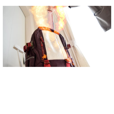
日本のコンテンツ産業やカルチャーに与えた影響を探る企
画です。
日本モバイルゲーム産業史
日本のモバイルゲーム史における主要なトピック・タイト
ルを網羅するほか、開発者へのインタビューや識者による
解説を掲載。約20年の歴史が一望できる決定版！
若ゲのいたり〜ゲームクリエイターの青春〜
『うつヌケ』『ペンと箸』等で知られるマンガ家・田中圭
一先生によるゲーム業界レポートマンガです。
なんでゲームは面白い？
ゲーム開発者・hamatsu氏がゲームの魅力を画面や操作の
具体的な形から解き明かしていく、硬派で骨太な評論連載
です。
ゲームが変えた日本語
「経験値」「裏技」「ラスボス」… ゲームにまつわる言葉
の起源や用法の変遷を、コンピューター文化史研究家・タ
イニーP氏が徹底調査。
カテゴリ
特集記事