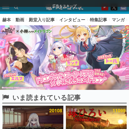
広告をスキップ
赫本
動画
殿堂入り記事
インタビュー
特集記事
マンガ
いま読まれている記事
ピックアップ
注目度
20108
注目度
11099
電ファミのいま読まれている記事ランキング
アプリセール情報