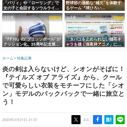
「パリィ」や「ローリング」で
野球部の過酷な“補欠”を体験す
女の子と会話するソウルライク
るゲーム『球ひろい
インタビュー
恋愛ゲーム『小早川さんはソウ
Simulator』が「1件」のウィッ
注目度
10824
注目度
8866
ルライク』無料公開。返事に失
シュリストをもとにチェコ語に
連載・特集一覧
敗すると「YOU DIED」
対応しSNSで話題に。『キング
ダム・カム』開発元やチェコの
殿堂入り記事
プロ野球選手から称賛の声
SNS拡散数が数千以上！ ページビュー数万以上！ などな
『FF10』の“ブリッツボール”が
「タバコを止められない猫耳キ
ど。多くの人々に読まれた、電ファミ渾身の“殿堂入り”記
クッション化。25周年記念展
ャラを描く深夜枠アニメ」に視
事をまとめました。
「FINAL FANTASY X
聴者の一部から批判意見。違法
MUSEUM-幻光の記憶-」のグッ
薬物の使用と思しき描写も含め
ゲームの企画書
ホーム
特集記事
ズ情報が一部公開
て、BPOが議論を交わす
名作ゲームクリエイターの方々に製作時のエピソードをお
聞きし、ヒットする企画（ゲーム）とは何か？を探ってい
炎の剣は入らないけど、シオンがそばに！
きます。
『テイルズ オブ アライズ』から、クール
赫本
この物語を解いてはいけない。『赫本』は、〈試験問題〉
で可愛らしい衣装をモチーフにした「シオ
の形をした短編ホラー小説集です。
ン」モデルのバックパックで一緒に旅立と
う！
新世代に訊く
これからのデジタルゲーム市場を担う若きクリエイター達
の姿を追い、彼らのルーツと情熱を探っていきます。
2023年3月31日 21:57
反応
ゲーム世代の作家たち
ゲームに多大な影響を受けた作家さんに取材し、ゲームが