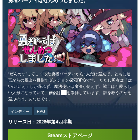
勇者パーティはぜんめつしました。
“ぜんめつ”してしまった勇者パーティから1人だけ選んで、ともに迷
宮からの脱出を目指すダンジョン探索RPGです。 ただし勇者は「は
い/いいえ」しか喋れず、魔法使いは魔法が使えず、戦士は可愛らし
い人形になっていて、僧侶は██を崇拝しています。誰を救うのかを
選ぶのは、あなたです。
インディー
RPG
リリース日：2026年第4四半期
Steamストアページ