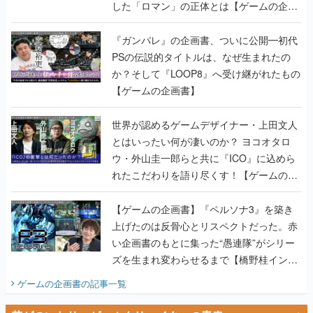
した「ロマン」の正体とは【ゲームの企画
書】
『ガンパレ』の企画書、ついに公開━初代
PSの伝説的タイトルは、なぜ生まれたの
か？そして『LOOP8』へ受け継がれたもの
【ゲームの企画書】
世界が認めるゲームデザイナー・上田文人
とはいったい何が凄いのか？ ヨコオタロ
ウ・外山圭一郎らと共に『ICO』に込めら
れたこだわりを語り尽くす！【ゲームの企
画書】
【ゲームの企画書】『ペルソナ3』を築き
上げたのは反骨心とリスペクトだった。赤
い企画書のもとに集った“愚連隊”がシリー
ズを生まれ変わらせるまで【橋野桂インタ
ビュー】
ゲームの企画書
の記事一覧