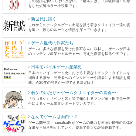
この物語を解いてはいけない。『赫本』は、〈試験問題〉の形
をした短編ホラー小説集です。
新世代に訊く
これからのデジタルゲーム市場を担う若きクリエイター達の姿
を追い、彼らのルーツと情熱を探っていきます。
ゲーム世代の作家たち
ゲームに多大な影響を受けた作家さんに取材し、ゲームが日本
のコンテンツ産業やカルチャーに与えた影響を探る企画です。
日本モバイルゲーム産業史
日本のモバイルゲーム史における主要なトピック・タイトルを
網羅するほか、開発者へのインタビューや識者による解説を掲
載。約20年の歴史が一望できる決定版！
若ゲのいたり〜ゲームクリエイターの青春〜
『うつヌケ』『ペンと箸』等で知られるマンガ家・田中圭一先
生によるゲーム業界レポートマンガです。
なんでゲームは面白い？
ゲーム開発者・hamatsu氏がゲームの魅力を画面や操作の具体的
な形から解き明かしていく、硬派で骨太な評論連載です。