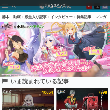
広告をスキップ
赫本
動画
殿堂入り記事
インタビュー
特集記事
マンガ
いま読まれている記事
ピックアップ
注目度
10054
注目度
7898
電ファミのいま読まれている記事ランキング
アプリセール情報