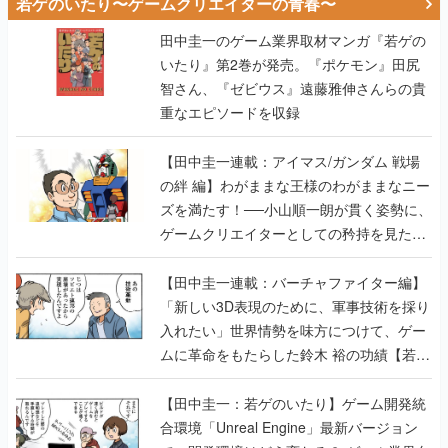
若ゲのいたり〜ゲームクリエイターの青春〜
田中圭一のゲーム業界取材マンガ『若ゲの
いたり』第2巻が発売。『ポケモン』田尻
智さん、『ゼビウス』遠藤雅伸さんらの貴
重なエピソードを収録
【田中圭一連載：アイマス/ガンダム 戦場
の絆 編】わがままな王様のわがままなニー
ズを満たす！──小山順一朗が貫く姿勢に、
ゲームクリエイターとしての矜持を見た
【若ゲのいたり最終回】
【田中圭一連載：バーチャファイター編】
「新しい3D表現のために、軍事技術を採り
入れたい」世界情勢を味方につけて、ゲー
ムに革命をもたらした鈴木 裕の功績【若ゲ
のいたり】
【田中圭一：若ゲのいたり】ゲーム開発統
合環境「Unreal Engine」最新バージョン