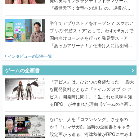
発の実写インタラクティブドラマゲーム
『盛世天下：女帝への道II』の、規模が違
うこだわりをプロデューサーに聞いた
半年でアプリストアをオープン？ スマホア
プリの“代替ストア”として、わずか6ヵ月で
国内向けローンチを行った発見型ストア
『あっぷアリーナ！』仕掛け人に話を聞い
てみた
インタビュー
の記事一覧
ゲームの企画書
『アビス』は、ひとつの奇跡だった──膨大
な開発資料とともに『テイルズ オブ ジ ア
ビス』開発陣に聞く、「生まれた意味を知
るRPG」が生まれた理由【ゲームの企画
書】
なにが、人を「ロマンシング」させるの
か？『ロマサガ2』当時の企画書とキャラ
設定画から迫る、河津秋敏がRPGに生み出