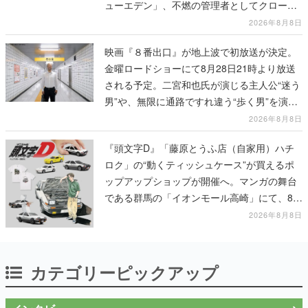
ューエデン」、不燃の管理者としてクローン
人間を増やし、加工して神に捧げる
2026年8月8日
映画『８番出口』が地上波で初放送が決定。
金曜ロードショーにて8月28日21時より放送
される予定。二宮和也氏が演じる主人公“迷う
男”や、無限に通路ですれ違う“歩く男”を演じ
る河内大和氏の迫真の演技は必見
2026年8月8日
『頭文字D』「藤原とうふ店（自家用）ハチ
ロク」の“動くティッシュケース”が買えるポ
ップアップショップが開催へ。マンガの舞台
である群馬の「イオンモール高崎」にて、8月
11日から8月20日までの期間限定で開催予定
2026年8月8日
カテゴリーピックアップ