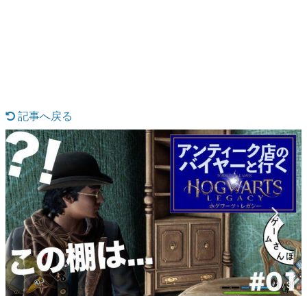
日本のコンテンツ産業やカルチャーに与えた影響を探る企
画です。
日本モバイルゲーム産業史
日本のモバイルゲーム史における主要なトピック・タイト
ルを網羅するほか、開発者へのインタビューや識者による
解説を掲載。約20年の歴史が一望できる決定版！
若ゲのいたり〜ゲームクリエイターの青春〜
『うつヌケ』『ペンと箸』等で知られるマンガ家・田中圭
記事へ戻る
一先生によるゲーム業界レポートマンガです。
なんでゲームは面白い？
ゲーム開発者・hamatsu氏がゲームの魅力を画面や操作の
具体的な形から解き明かしていく、硬派で骨太な評論連載
です。
ゲームが変えた日本語
「経験値」「裏技」「ラスボス」… ゲームにまつわる言葉
の起源や用法の変遷を、コンピューター文化史研究家・タ
イニーP氏が徹底調査。
カテゴリ
1 / 31
特集記事