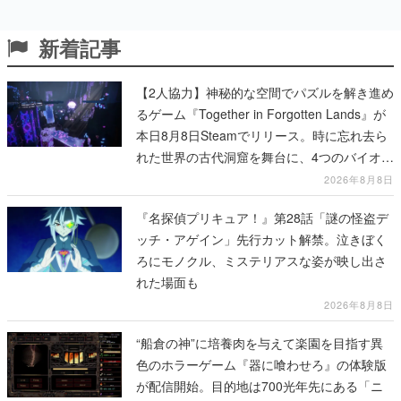
新着記事
【2人協力】神秘的な空間でパズルを解き進め
るゲーム『Together in Forgotten Lands』が
本日8月8日Steamでリリース。時に忘れ去ら
れた世界の古代洞窟を舞台に、4つのバイオー
ムを探索しながら脱出を目指す
2026年8月8日
『名探偵プリキュア！』第28話「謎の怪盗デ
ッチ・アゲイン」先行カット解禁。泣きぼく
ろにモノクル、ミステリアスな姿が映し出さ
れた場面も
2026年8月8日
“船倉の神”に培養肉を与えて楽園を目指す異
色のホラーゲーム『器に喰わせろ』の体験版
が配信開始。目的地は700光年先にある「ニ