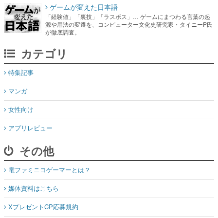
ゲームが変えた日本語
「経験値」「裏技」「ラスボス」… ゲームにまつわる言葉の起
源や用法の変遷を、コンピューター文化史研究家・タイニーP氏
が徹底調査。
カテゴリ
特集記事
マンガ
女性向け
アプリレビュー
その他
電ファミニコゲーマーとは？
媒体資料はこちら
XプレゼントCP応募規約