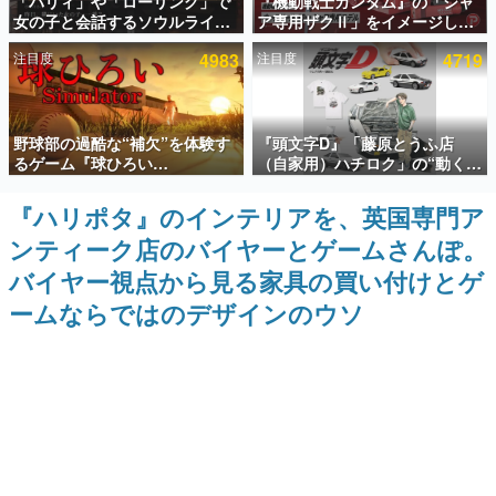
「パリィ」や「ローリング」で
『機動戦士ガンダム』の「シャ
女の子と会話するソウルライク
ア専用ザクⅡ」をイメージした
インタビュー
恋愛ゲーム『小早川さんはソウ
散水ホースリールが予約開始。
注目度
4983
注目度
4719
ルライク』無料公開。返事に失
本体にはシャアのパーソナルマ
連載・特集一覧
敗すると「YOU DIED」
ークやジオン公国軍のエンブレ
ム、型式番号などを配置
殿堂入り記事
野球部の過酷な“補欠”を体験す
『頭文字D』「藤原とうふ店
SNS拡散数が数千以上！ ページビュー数万以上！ などな
ど。多くの人々に読まれた、電ファミ渾身の“殿堂入り”記
るゲーム『球ひろい
（自家用）ハチロク」の“動くテ
事をまとめました。
Simulator』が「1件」のウィッ
ィッシュケース”が買えるポップ
シュリストをもとにチェコ語に
アップショップが開催へ。マン
『ハリポタ』のインテリアを、英国専門ア
ゲームの企画書
対応しSNSで話題に。『キング
ガの舞台である群馬の「イオン
名作ゲームクリエイターの方々に製作時のエピソードをお
ンティーク店のバイヤーとゲームさんぽ。
ダム・カム』開発元やチェコの
モール高崎」にて、8月11日か
聞きし、ヒットする企画（ゲーム）とは何か？を探ってい
プロ野球選手から称賛の声
ら8月20日までの期間限定で開
きます。
バイヤー視点から見る家具の買い付けとゲ
催予定
赫本
ームならではのデザインのウソ
この物語を解いてはいけない。『赫本』は、〈試験問題〉
の形をした短編ホラー小説集です。
新世代に訊く
これからのデジタルゲーム市場を担う若きクリエイター達
の姿を追い、彼らのルーツと情熱を探っていきます。
ゲーム世代の作家たち
ゲームに多大な影響を受けた作家さんに取材し、ゲームが