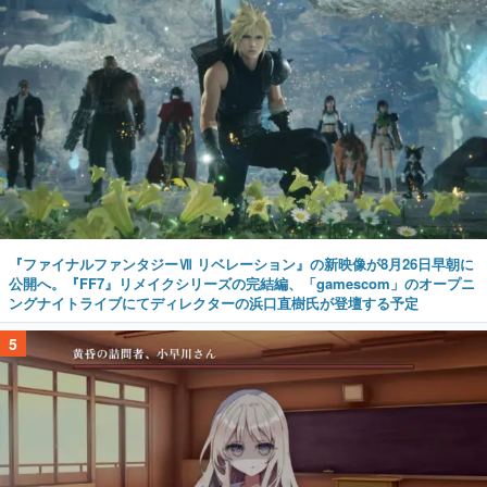
『ファイナルファンタジーⅦ リベレーション』の新映像が8月26日早朝に
公開へ。『FF7』リメイクシリーズの完結編、「gamescom」のオープニ
ングナイトライブにてディレクターの浜口直樹氏が登壇する予定
5