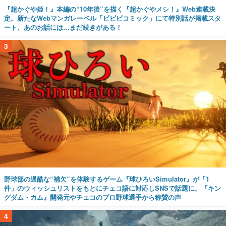
『超かぐや姫！』本編の“10年後”を描く『超かぐやメシ！』Web連載決
定。新たなWebマンガレーベル「ビビビコミック」にて特別話が掲載スタ
ート、あのお話には…まだ続きがある！
3
野球部の過酷な“補欠”を体験するゲーム『球ひろいSimulator』が「1
件」のウィッシュリストをもとにチェコ語に対応しSNSで話題に。『キン
グダム・カム』開発元やチェコのプロ野球選手から称賛の声
4