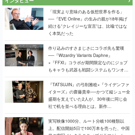
インタビュー
「現実より意味のある仮想世界を作る」
──『EVE Online』の生みの親が18年掲げ
続ける”クレイジーな宣言”は、比喩ではな
く本気だった
作り込みのすさまじさにコラボ先も驚嘆
──『Wizardry Variants Daphne』
×『FFXI』コラボが期間限定なのにジョブ
もキャラも武器も戦闘システムもワンオフ
で作り込まれた理由を両ディレクターに聞
く
『TATSUJIN』の弓削雅稔×『ライデンファ
イターズ』の齋藤貴幸──かつて縦シュー全
盛期を支えていた2人が、30年後に同じ会
社で机を並べる理由とは。新作
『TATSUJIN EXTREME』で初タッグを組
んだレジェンド2人に訊く開発秘話
実写映像1000分、ルート分岐100種類以
上。配信開始5日で100万本を売った、中国