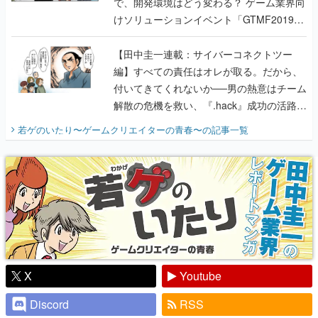
で、開発環境はどう変わる？ ゲーム業界向
けソリューションイベント「GTMF2019」
に行って、より理解を深めよう【PR】
【田中圭一連載：サイバーコネクトツー
編】すべての責任はオレが取る。だから、
付いてきてくれないか──男の熱意はチーム
解散の危機を救い、『.hack』成功の活路を
開く。業界の快男児・松山 洋に流れる血は
若ゲのいたり〜ゲームクリエイターの青春〜
の記事一覧
『少年ジャンプ』色だった【若ゲのいた
り】
X
Youtube
Discord
RSS