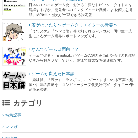
日本のモバイルゲーム史における主要なトピック・タイトルを
網羅するほか、開発者へのインタビューや識者による解説を掲
載。約20年の歴史が一望できる決定版！
若ゲのいたり〜ゲームクリエイターの青春〜
『うつヌケ』『ペンと箸』等で知られるマンガ家・田中圭一先
生によるゲーム業界レポートマンガです。
なんでゲームは面白い？
ゲーム開発者・hamatsu氏がゲームの魅力を画面や操作の具体的
な形から解き明かしていく、硬派で骨太な評論連載です。
ゲームが変えた日本語
「経験値」「裏技」「ラスボス」… ゲームにまつわる言葉の起
源や用法の変遷を、コンピューター文化史研究家・タイニーP氏
が徹底調査。
カテゴリ
特集記事
マンガ