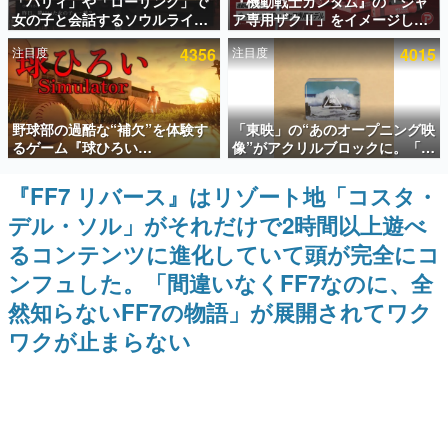
「パリィ」や「ローリング」で
『機動戦士ガンダム』の「シャ
女の子と会話するソウルライク
ア専用ザクⅡ」をイメージした
インタビュー
恋愛ゲーム『小早川さんはソウ
散水ホースリールが予約開始。
注目度
4356
注目度
4015
ルライク』無料公開。返事に失
本体にはシャアのパーソナルマ
連載・特集一覧
敗すると「YOU DIED」
ークやジオン公国軍のエンブレ
ム、型式番号などを配置
殿堂入り記事
野球部の過酷な“補欠”を体験す
「東映」の“あのオープニング映
SNS拡散数が数千以上！ ページビュー数万以上！ などな
ど。多くの人々に読まれた、電ファミ渾身の“殿堂入り”記
るゲーム『球ひろい
像”がアクリルブロックに。「東
事をまとめました。
Simulator』が「1件」のウィッ
映ヒストリカル グッズコレクシ
シュリストをもとにチェコ語に
ョン」が8月下旬より発売
『FF7 リバース』はリゾート地「コスタ・
ゲームの企画書
対応しSNSで話題に。『キング
名作ゲームクリエイターの方々に製作時のエピソードをお
デル・ソル」がそれだけで2時間以上遊べ
ダム・カム』開発元やチェコの
聞きし、ヒットする企画（ゲーム）とは何か？を探ってい
プロ野球選手から称賛の声
きます。
るコンテンツに進化していて頭が完全にコ
赫本
ンフュした。「間違いなくFF7なのに、全
この物語を解いてはいけない。『赫本』は、〈試験問題〉
然知らないFF7の物語」が展開されてワク
の形をした短編ホラー小説集です。
ワクが止まらない
新世代に訊く
これからのデジタルゲーム市場を担う若きクリエイター達
の姿を追い、彼らのルーツと情熱を探っていきます。
ゲーム世代の作家たち
ゲームに多大な影響を受けた作家さんに取材し、ゲームが