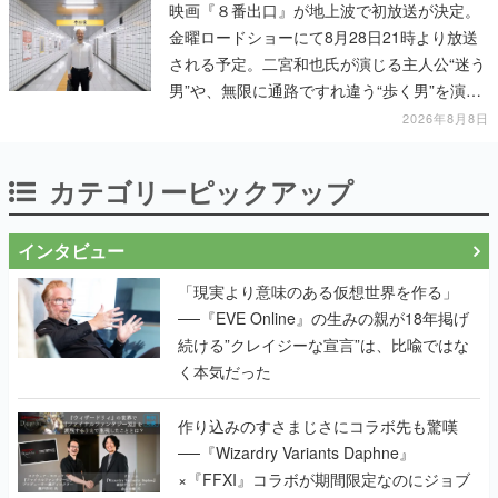
映画『８番出口』が地上波で初放送が決定。
金曜ロードショーにて8月28日21時より放送
される予定。二宮和也氏が演じる主人公“迷う
男”や、無限に通路ですれ違う“歩く男”を演じ
る河内大和氏の迫真の演技は必見
2026年8月8日
カテゴリーピックアップ
インタビュー
「現実より意味のある仮想世界を作る」
──『EVE Online』の生みの親が18年掲げ
続ける”クレイジーな宣言”は、比喩ではな
く本気だった
作り込みのすさまじさにコラボ先も驚嘆
──『Wizardry Variants Daphne』
×『FFXI』コラボが期間限定なのにジョブ