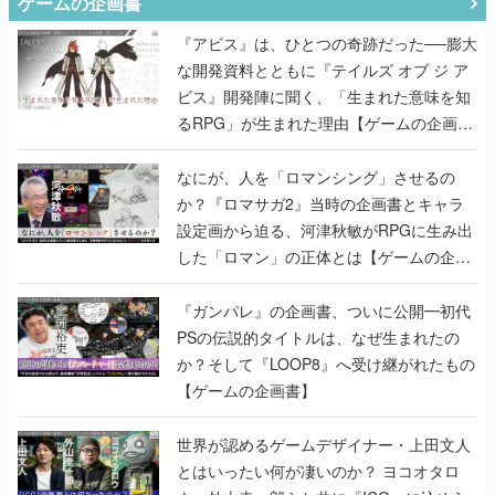
ゲームの企画書
『アビス』は、ひとつの奇跡だった──膨大
な開発資料とともに『テイルズ オブ ジ ア
ビス』開発陣に聞く、「生まれた意味を知
るRPG」が生まれた理由【ゲームの企画
書】
なにが、人を「ロマンシング」させるの
か？『ロマサガ2』当時の企画書とキャラ
設定画から迫る、河津秋敏がRPGに生み出
した「ロマン」の正体とは【ゲームの企画
書】
『ガンパレ』の企画書、ついに公開━初代
PSの伝説的タイトルは、なぜ生まれたの
か？そして『LOOP8』へ受け継がれたもの
【ゲームの企画書】
世界が認めるゲームデザイナー・上田文人
とはいったい何が凄いのか？ ヨコオタロ