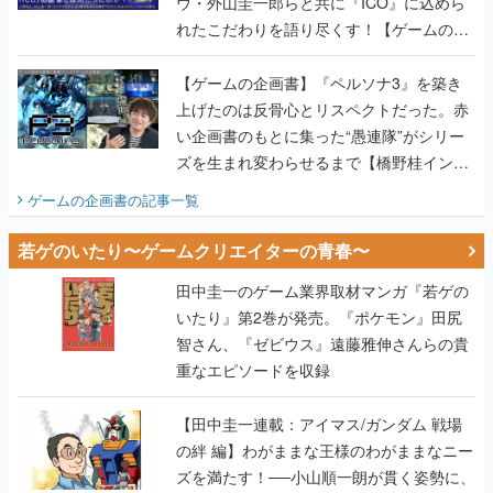
ウ・外山圭一郎らと共に『ICO』に込めら
れたこだわりを語り尽くす！【ゲームの企
画書】
【ゲームの企画書】『ペルソナ3』を築き
上げたのは反骨心とリスペクトだった。赤
い企画書のもとに集った“愚連隊”がシリー
ズを生まれ変わらせるまで【橋野桂インタ
ビュー】
ゲームの企画書
の記事一覧
若ゲのいたり〜ゲームクリエイターの青春〜
田中圭一のゲーム業界取材マンガ『若ゲの
いたり』第2巻が発売。『ポケモン』田尻
智さん、『ゼビウス』遠藤雅伸さんらの貴
重なエピソードを収録
【田中圭一連載：アイマス/ガンダム 戦場
の絆 編】わがままな王様のわがままなニー
ズを満たす！──小山順一朗が貫く姿勢に、