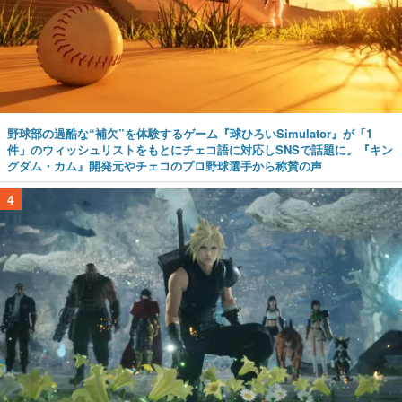
野球部の過酷な“補欠”を体験するゲーム『球ひろいSimulator』が「1
件」のウィッシュリストをもとにチェコ語に対応しSNSで話題に。『キン
グダム・カム』開発元やチェコのプロ野球選手から称賛の声
4