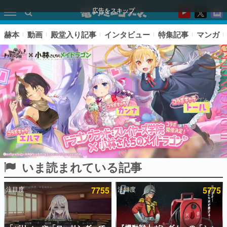
広告をスキップ
赫本
動画
殿堂入り記事
インタビュー
特集記事
マンガ
いま読まれている記事
ピックアップ
注目度
7755
注目度
5775
電ファミのいま読まれている記事ランキング
アプリセール情報