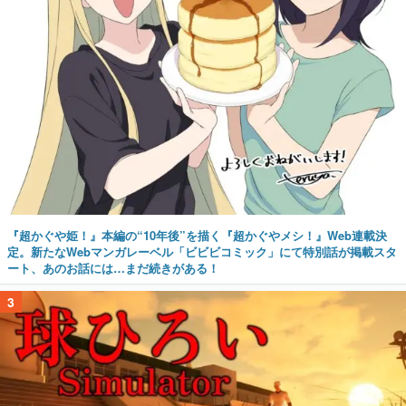
『超かぐや姫！』本編の“10年後”を描く『超かぐやメシ！』Web連載決
定。新たなWebマンガレーベル「ビビビコミック」にて特別話が掲載スタ
ート、あのお話には…まだ続きがある！
3