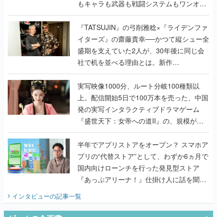
もキャラも武器も戦闘システムもワンオフ
で作り込まれた理由を両ディレクターに聞
く
『TATSUJIN』の弓削雅稔×『ライデンファ
イターズ』の齋藤貴幸──かつて縦シュー全
盛期を支えていた2人が、30年後に同じ会
社で机を並べる理由とは。新作
『TATSUJIN EXTREME』で初タッグを組
んだレジェンド2人に訊く開発秘話
実写映像1000分、ルート分岐100種類以
上。配信開始5日で100万本を売った、中国
発の実写インタラクティブドラマゲーム
『盛世天下：女帝への道II』の、規模が違
うこだわりをプロデューサーに聞いた
半年でアプリストアをオープン？ スマホア
プリの“代替ストア”として、わずか6ヵ月で
国内向けローンチを行った発見型ストア
『あっぷアリーナ！』仕掛け人に話を聞い
てみた
インタビュー
の記事一覧