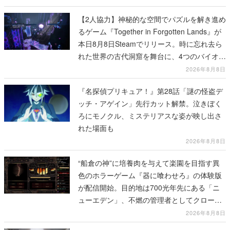
【2人協力】神秘的な空間でパズルを解き進め
るゲーム『Together in Forgotten Lands』が
本日8月8日Steamでリリース。時に忘れ去ら
れた世界の古代洞窟を舞台に、4つのバイオー
ムを探索しながら脱出を目指す
2026年8月8日
『名探偵プリキュア！』第28話「謎の怪盗デ
ッチ・アゲイン」先行カット解禁。泣きぼく
ろにモノクル、ミステリアスな姿が映し出さ
れた場面も
2026年8月8日
“船倉の神”に培養肉を与えて楽園を目指す異
色のホラーゲーム『器に喰わせろ』の体験版
が配信開始。目的地は700光年先にある「ニ
ューエデン」、不燃の管理者としてクローン
人間を増やし、加工して神に捧げる
2026年8月8日