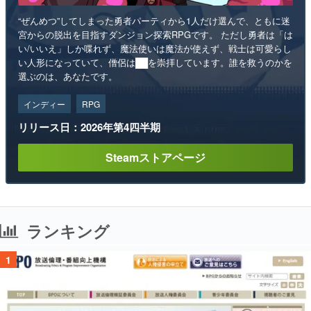
“ぜんめつ”してしまった勇者パーティから1人だけ選んで、ともに迷
宮からの脱出を目指すダンジョン探索RPGです。 ただし勇者は「は
い/いいえ」しか喋れず、魔法使いは魔法が使えず、戦士は可愛らし
い人形になっていて、僧侶は██を崇拝しています。誰を救うのかを
選ぶのは、あなたです。
インディー
RPG
リリース日：2026年第4四半期
Steamストアページ
ランキング
1