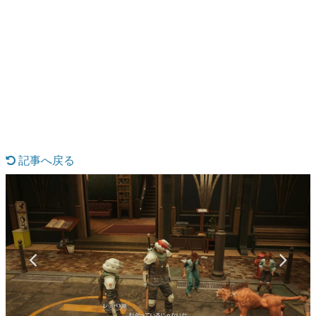
日本のコンテンツ産業やカルチャーに与えた影響を探る企
画です。
日本モバイルゲーム産業史
日本のモバイルゲーム史における主要なトピック・タイト
ルを網羅するほか、開発者へのインタビューや識者による
解説を掲載。約20年の歴史が一望できる決定版！
若ゲのいたり〜ゲームクリエイターの青春〜
『うつヌケ』『ペンと箸』等で知られるマンガ家・田中圭
一先生によるゲーム業界レポートマンガです。
記事へ戻る
なんでゲームは面白い？
ゲーム開発者・hamatsu氏がゲームの魅力を画面や操作の
具体的な形から解き明かしていく、硬派で骨太な評論連載
です。
ゲームが変えた日本語
「経験値」「裏技」「ラスボス」… ゲームにまつわる言葉
の起源や用法の変遷を、コンピューター文化史研究家・タ
イニーP氏が徹底調査。
カテゴリ
特集記事