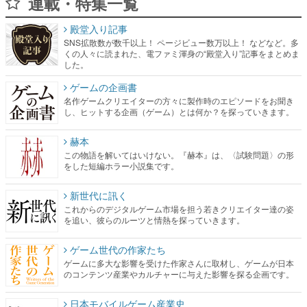
連載・特集一覧
殿堂入り記事
SNS拡散数が数千以上！ ページビュー数万以上！ などなど。多
くの人々に読まれた、電ファミ渾身の“殿堂入り”記事をまとめま
した。
ゲームの企画書
名作ゲームクリエイターの方々に製作時のエピソードをお聞き
し、ヒットする企画（ゲーム）とは何か？を探っていきます。
赫本
この物語を解いてはいけない。『赫本』は、〈試験問題〉の形
をした短編ホラー小説集です。
新世代に訊く
これからのデジタルゲーム市場を担う若きクリエイター達の姿
を追い、彼らのルーツと情熱を探っていきます。
ゲーム世代の作家たち
ゲームに多大な影響を受けた作家さんに取材し、ゲームが日本
のコンテンツ産業やカルチャーに与えた影響を探る企画です。
日本モバイルゲーム産業史