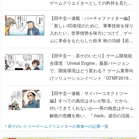
ゲームクリエイターとしての矜持を見た
【若ゲのいたり最終回】
【田中圭一連載：バーチャファイター編】
「新しい3D表現のために、軍事技術を採り
入れたい」世界情勢を味方につけて、ゲー
ムに革命をもたらした鈴木 裕の功績【若ゲ
のいたり】
【田中圭一：若ゲのいたり】ゲーム開発統
合環境「Unreal Engine」最新バージョン
で、開発環境はどう変わる？ ゲーム業界向
けソリューションイベント「GTMF2019」
に行って、より理解を深めよう【PR】
【田中圭一連載：サイバーコネクトツー
編】すべての責任はオレが取る。だから、
付いてきてくれないか──男の熱意はチーム
解散の危機を救い、『.hack』成功の活路を
開く。業界の快男児・松山 洋に流れる血は
若ゲのいたり〜ゲームクリエイターの青春〜
の記事一覧
『少年ジャンプ』色だった【若ゲのいた
り】