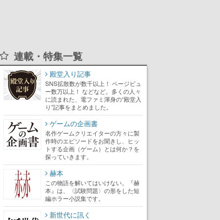
連載・特集一覧
殿堂入り記事
SNS拡散数が数千以上！ ページビュ
ー数万以上！ などなど。多くの人々
に読まれた、電ファミ渾身の“殿堂入
り”記事をまとめました。
ゲームの企画書
名作ゲームクリエイターの方々に製
作時のエピソードをお聞きし、ヒッ
トする企画（ゲーム）とは何か？を
探っていきます。
赫本
この物語を解いてはいけない。『赫
本』は、〈試験問題〉の形をした短
編ホラー小説集です。
新世代に訊く