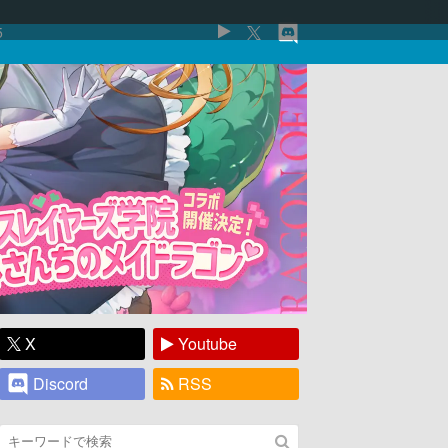
5
X
Youtube
Discord
RSS