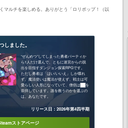
なくマルチを楽しめる。ありがとう「ロリポップ！（以
つしました。
“ぜんめつ”してしまった勇者パーティか
ら1人だけ選んで、ともに迷宮からの脱
出を目指すダンジョン探索RPGです。
ただし勇者は「はい/いいえ」しか喋れ
ず、魔法使いは魔法が使えず、戦士は可
愛らしい人形になっていて、僧侶は██を
崇拝しています。誰を救うのかを選ぶの
は、あなたです。
リリース日：2026年第4四半期
Steamストアページ