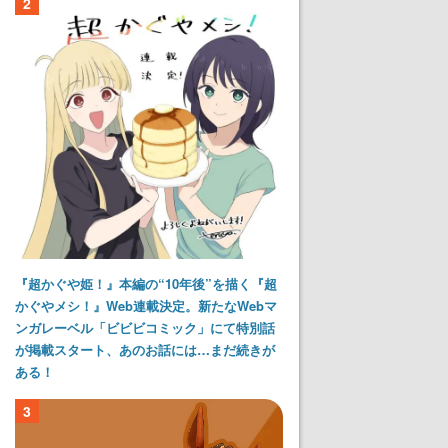
2
『超かぐや姫！』本編の“10年後”を描く『超
かぐやメシ！』Web連載決定。新たなWebマ
ンガレーベル「ビビビコミック」にて特別話
が掲載スタート、あのお話には…まだ続きが
ある！
3