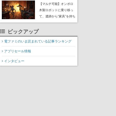
や大きな貝も
【マルチ可能】オンボロ
木製ロボットに乗り移っ
て、遺跡から“家具”を持ち
帰るホラーアクションゲ
ーム『GRAIN ROT』が本
ピックアップ
日8月8日Steamにて発
売。迫る“腐敗”から逃げ延
電ファミのいま読まれている記事ランキング
び、持ち帰った家具で基
アプリセール情報
地を再建
インタビュー