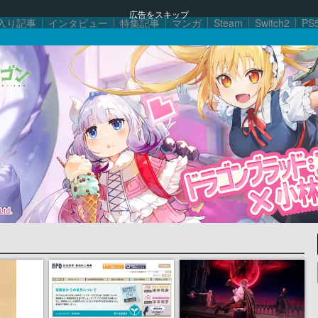
広告をスキップ
入り記事
インタビュー
特集記事
マンガ
Steam
Switch2
PS