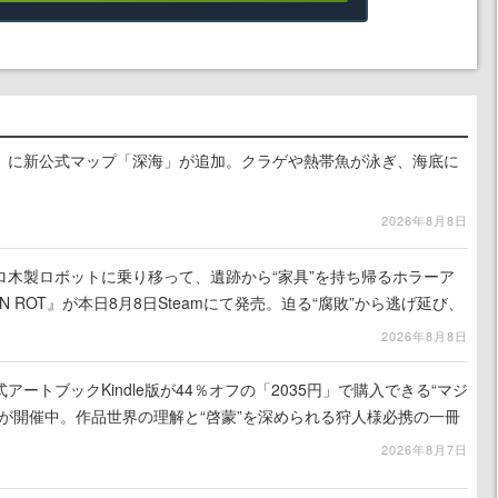
』に新公式マップ「深海」が追加。クラゲや熱帯魚が泳ぎ、海底に
2026年8月8日
ロ木製ロボットに乗り移って、遺跡から“家具”を持ち帰るホラーア
N ROT』が本日8月8日Steamにて発売。迫る“腐敗”から逃げ延び、
を再建
2026年8月8日
ートブックKindle版が44％オフの「2035円」で購入できる“マジ
が開催中。作品世界の理解と“啓蒙”を深められる狩人様必携の一冊
2026年8月7日