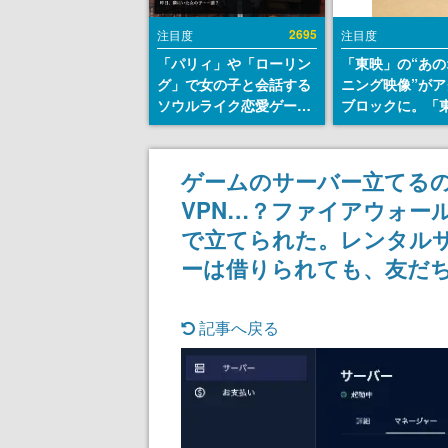
2695
注目度
注目度
「パリィ」や「ローリン
「東映」の“あの
グ」で女の子と会話する
ニング映像”がア
ソウルライク恋愛ゲーム
ブロックに。「
『小早川さんはソウルラ
トリカル グッズ
イク』無料公開。返事に
ョン」が8月下
失敗すると「YOU
売
ゲームのサーバー立てるの
DIED」
VPN…？ファイアウォー
で立てられた。レンタル
ーは借りられても、友だ
記事へ戻る