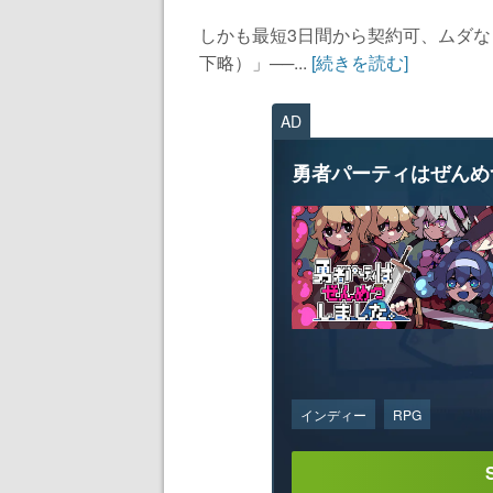
しかも最短3日間から契約可、ムダ
下略）」──...
[続きを読む]
AD
勇者パーティはぜんめ
インディー
RPG