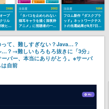
2486
2002
1694
注目度
注目度
オープ
「タバコを止められない
フロム新作『ダスクブラ
クリル
猫耳キャラを描く深夜枠
ッド』ネットワークテス
東映ヒス
アニメ」に視聴者の一部
トの当選結果が8月7日22
コレクシ
から批判意見。違法薬物
時に発表。応募サイトの
旬より発
の使用と思しき描写も含
マイページから確認可
めて、BPOが議論を交わ
能、テスト実施は8月21
って、難しすぎない？Java…？
す
日～24日
ル…？→難しいもろもろ抜きに「3分」
サーバー、本当にありがとう。※サーバ
ちは自前