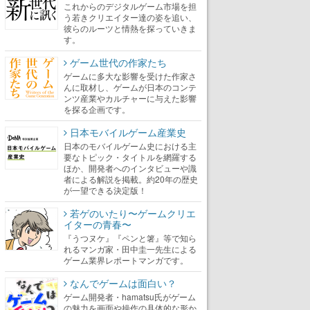
これからのデジタルゲーム市場を担
う若きクリエイター達の姿を追い、
彼らのルーツと情熱を探っていきま
す。
ゲーム世代の作家たち
ゲームに多大な影響を受けた作家さ
んに取材し、ゲームが日本のコンテ
ンツ産業やカルチャーに与えた影響
を探る企画です。
日本モバイルゲーム産業史
日本のモバイルゲーム史における主
要なトピック・タイトルを網羅する
ほか、開発者へのインタビューや識
者による解説を掲載。約20年の歴史
が一望できる決定版！
若ゲのいたり〜ゲームクリエ
イターの青春〜
『うつヌケ』『ペンと箸』等で知ら
れるマンガ家・田中圭一先生による
ゲーム業界レポートマンガです。
なんでゲームは面白い？
ゲーム開発者・hamatsu氏がゲーム
の魅力を画面や操作の具体的な形か