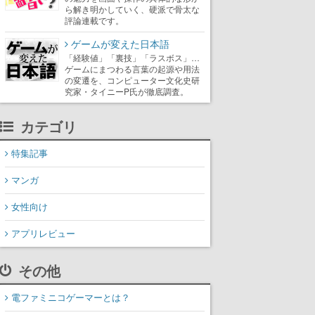
ら解き明かしていく、硬派で骨太な
評論連載です。
ゲームが変えた日本語
「経験値」「裏技」「ラスボス」…
ゲームにまつわる言葉の起源や用法
の変遷を、コンピューター文化史研
究家・タイニーP氏が徹底調査。
カテゴリ
特集記事
マンガ
女性向け
アプリレビュー
その他
電ファミニコゲーマーとは？