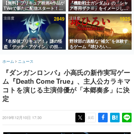
【無料】プリキュア映画4作品が
『機動戦士ガンダム』の「シャ
TVerで新たに配信スタート！な
ア専用ザクⅡ」をイメージした
インタビュー
んと2018年～2024年の映画ほぼ
散水ホースリールが予約開始。
注目度
2849
注目度
1925
すべてが見放題に、ぶっちゃけ
本体にはシャアのパーソナルマ
連載・特集一覧
ありえないラインナップ
ークやジオン公国軍のエンブレ
ム、型式番号などを配置
殿堂入り記事
SNS拡散数が数千以上！ ページビュー数万以上！ などな
『名探偵プリキュア！』謎の怪
野球部の過酷な“補欠”を体験す
ど。多くの人々に読まれた、電ファミ渾身の“殿堂入り”記
盗「デッチ・アゲイン」の担当
るゲーム『球ひろい
事をまとめました。
キャストは天﨑滉平さんと判
Simulator』が「1件」のウィッ
明。『Re:ゼロから始める異世
シュリストをもとにチェコ語に
ゲームの企画書
ホーム
ニュース
界生活』オットー役、『ヒプノ
対応しSNSで話題に。『キング
名作ゲームクリエイターの方々に製作時のエピソードをお
聞きし、ヒットする企画（ゲーム）とは何か？を探ってい
シスマイク』山田三郎役など
ダム・カム』開発元やチェコの
『ダンガンロンパ』小高氏の新作実写ゲー
きます。
プロ野球選手から称賛の声
ム『Death Come True』、主人公カラキマ
赫本
この物語を解いてはいけない。『赫本』は、〈試験問題〉
コトを演じる主演俳優が「本郷奏多」に決
の形をした短編ホラー小説集です。
定
新世代に訊く
これからのデジタルゲーム市場を担う若きクリエイター達
の姿を追い、彼らのルーツと情熱を探っていきます。
2019年12月10日 17:30
反応
ゲーム世代の作家たち
ゲームに多大な影響を受けた作家さんに取材し、ゲームが