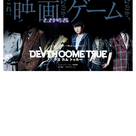
日本のコンテンツ産業やカルチャーに与えた影響を探る企
画です。
日本モバイルゲーム産業史
日本のモバイルゲーム史における主要なトピック・タイト
ルを網羅するほか、開発者へのインタビューや識者による
解説を掲載。約20年の歴史が一望できる決定版！
若ゲのいたり〜ゲームクリエイターの青春〜
『うつヌケ』『ペンと箸』等で知られるマンガ家・田中圭
一先生によるゲーム業界レポートマンガです。
なんでゲームは面白い？
ゲーム開発者・hamatsu氏がゲームの魅力を画面や操作の
具体的な形から解き明かしていく、硬派で骨太な評論連載
です。
ゲームが変えた日本語
「経験値」「裏技」「ラスボス」… ゲームにまつわる言葉
の起源や用法の変遷を、コンピューター文化史研究家・タ
イニーP氏が徹底調査。
カテゴリ
特集記事