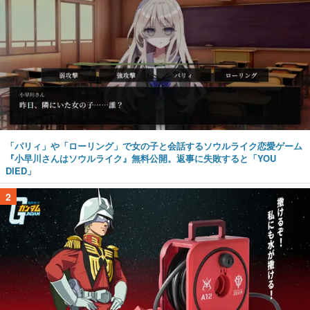
「パリィ」や「ローリング」で女の子と会話するソウルライク恋愛ゲーム
『小早川さんはソウルライク』無料公開。返事に失敗すると「YOU
DIED」
2