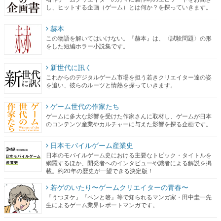
し、ヒットする企画（ゲーム）とは何か？を探っていきます。
赫本
この物語を解いてはいけない。『赫本』は、〈試験問題〉の形
をした短編ホラー小説集です。
新世代に訊く
これからのデジタルゲーム市場を担う若きクリエイター達の姿
を追い、彼らのルーツと情熱を探っていきます。
ゲーム世代の作家たち
ゲームに多大な影響を受けた作家さんに取材し、ゲームが日本
のコンテンツ産業やカルチャーに与えた影響を探る企画です。
日本モバイルゲーム産業史
日本のモバイルゲーム史における主要なトピック・タイトルを
網羅するほか、開発者へのインタビューや識者による解説を掲
載。約20年の歴史が一望できる決定版！
若ゲのいたり〜ゲームクリエイターの青春〜
『うつヌケ』『ペンと箸』等で知られるマンガ家・田中圭一先
生によるゲーム業界レポートマンガです。