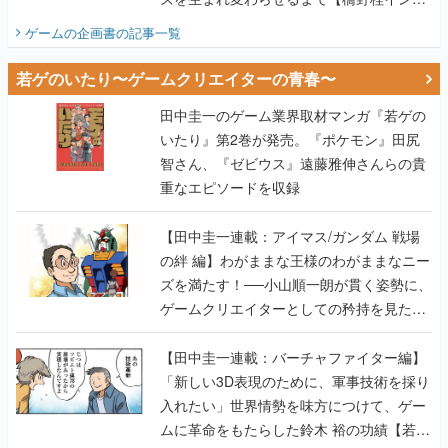
ビュー】
ゲームの企画書
の記事一覧
若ゲのいたり〜ゲームクリエイターの青春〜
田中圭一のゲーム業界取材マンガ『若ゲの
いたり』第2巻が発売。『ポケモン』田尻
智さん、『ゼビウス』遠藤雅伸さんらの貴
重なエピソードを収録
【田中圭一連載：アイマス/ガンダム 戦場
の絆 編】わがままな王様のわがままなニー
ズを満たす！──小山順一朗が貫く姿勢に、
ゲームクリエイターとしての矜持を見た
【若ゲのいたり最終回】
【田中圭一連載：バーチャファイター編】
「新しい3D表現のために、軍事技術を採り
入れたい」世界情勢を味方につけて、ゲー
ムに革命をもたらした鈴木 裕の功績【若ゲ