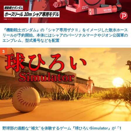
『機動戦士ガンダム』の「シャア専用ザクⅡ」をイメージした散水ホース
リールが予約開始。本体にはシャアのパーソナルマークやジオン公国軍の
エンブレム、型式番号などを配置
3
野球部の過酷な“補欠”を体験するゲーム『球ひろいSimulator』が「1