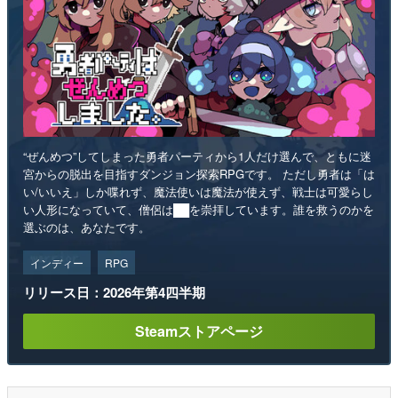
“ぜんめつ”してしまった勇者パーティから1人だけ選んで、ともに迷
宮からの脱出を目指すダンジョン探索RPGです。 ただし勇者は「は
い/いいえ」しか喋れず、魔法使いは魔法が使えず、戦士は可愛らし
い人形になっていて、僧侶は██を崇拝しています。誰を救うのかを
選ぶのは、あなたです。
インディー
RPG
リリース日：2026年第4四半期
Steamストアページ