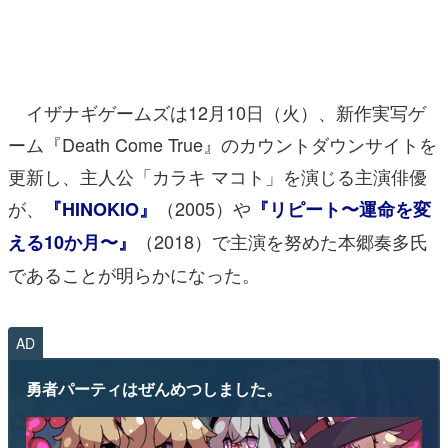
マンガ
女性向け
イザナギゲームズは12月10日（火）、新作実写ゲ
アプリレビュー
ーム『Death Come True』のカウントダウンサイトを
その他
更新し、主人公「カラキ マコト」を演じる主演俳優
が、
（2005）や
電ファミニコゲーマーとは？
『HINOKIO』
『リピート〜運命を変
（2018）で主演を努めた本郷奏多氏
える10か月〜』
運営：株式会社マレ
であることが明らかになった。
AD
勇者パーティはぜんめつしました。