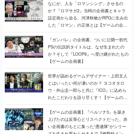
なにが、人を「ロマンシング」させるの
か？『ロマサガ2』当時の企画書とキャラ
設定画から迫る、河津秋敏がRPGに生み出
した「ロマン」の正体とは【ゲームの企画
書】
『ガンパレ』の企画書、ついに公開━初代
PSの伝説的タイトルは、なぜ生まれたの
か？そして『LOOP8』へ受け継がれたもの
【ゲームの企画書】
世界が認めるゲームデザイナー・上田文人
とはいったい何が凄いのか？ ヨコオタロ
ウ・外山圭一郎らと共に『ICO』に込めら
れたこだわりを語り尽くす！【ゲームの企
画書】
【ゲームの企画書】『ペルソナ3』を築き
上げたのは反骨心とリスペクトだった。赤
い企画書のもとに集った“愚連隊”がシリー
ズを生まれ変わらせるまで【橋野桂インタ