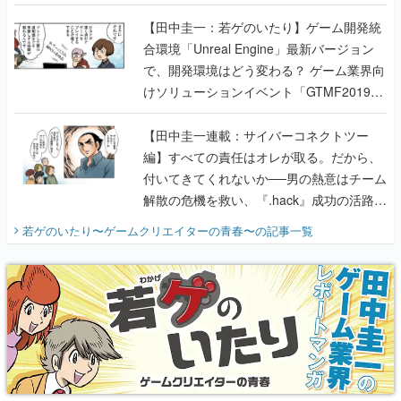
のいたり】
【田中圭一：若ゲのいたり】ゲーム開発統
合環境「Unreal Engine」最新バージョン
で、開発環境はどう変わる？ ゲーム業界向
けソリューションイベント「GTMF2019」
に行って、より理解を深めよう【PR】
【田中圭一連載：サイバーコネクトツー
編】すべての責任はオレが取る。だから、
付いてきてくれないか──男の熱意はチーム
解散の危機を救い、『.hack』成功の活路を
開く。業界の快男児・松山 洋に流れる血は
若ゲのいたり〜ゲームクリエイターの青春〜
の記事一覧
『少年ジャンプ』色だった【若ゲのいた
り】