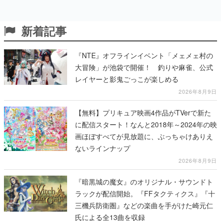
新着記事
『NTE』オフラインイベント「メェメェ村の
大冒険」が池袋で開催！ 釣りや麻雀、公式
レイヤーと影鬼ごっこが楽しめる
2026年8月9日
【無料】プリキュア映画4作品がTVerで新た
に配信スタート！なんと2018年～2024年の映
画ほぼすべてが見放題に、ぶっちゃけありえ
ないラインナップ
2026年8月9日
『暗黒城の魔女』のオリジナル・サウンドト
ラックが配信開始。『FFタクティクス』『十
三機兵防衛圏』などの楽曲を手がけた崎元仁
氏による全13曲を収録