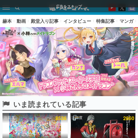
広告をスキップ
赫本
動画
殿堂入り記事
インタビュー
特集記事
マンガ
いま読まれている記事
ピックアップ
注目度
8536
注目度
2860
電ファミのいま読まれている記事ランキング
アプリセール情報