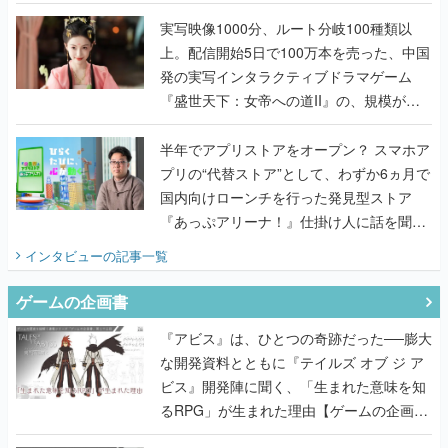
『TATSUJIN EXTREME』で初タッグを組
んだレジェンド2人に訊く開発秘話
実写映像1000分、ルート分岐100種類以
上。配信開始5日で100万本を売った、中国
発の実写インタラクティブドラマゲーム
『盛世天下：女帝への道II』の、規模が違
うこだわりをプロデューサーに聞いた
半年でアプリストアをオープン？ スマホア
プリの“代替ストア”として、わずか6ヵ月で
国内向けローンチを行った発見型ストア
『あっぷアリーナ！』仕掛け人に話を聞い
てみた
インタビュー
の記事一覧
ゲームの企画書
『アビス』は、ひとつの奇跡だった──膨大
な開発資料とともに『テイルズ オブ ジ ア
ビス』開発陣に聞く、「生まれた意味を知
るRPG」が生まれた理由【ゲームの企画
書】