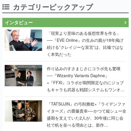
カテゴリーピックアップ
インタビュー
「現実より意味のある仮想世界を作る」
──『EVE Online』の生みの親が18年掲げ
続ける”クレイジーな宣言”は、比喩ではな
く本気だった
作り込みのすさまじさにコラボ先も驚嘆
──『Wizardry Variants Daphne』
×『FFXI』コラボが期間限定なのにジョブ
もキャラも武器も戦闘システムもワンオフ
で作り込まれた理由を両ディレクターに聞
く
『TATSUJIN』の弓削雅稔×『ライデンファ
イターズ』の齋藤貴幸──かつて縦シュー全
盛期を支えていた2人が、30年後に同じ会
社で机を並べる理由とは。新作