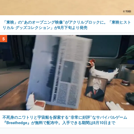
「東映」の“あのオープニング映像”がアクリルブロックに。「東映ヒスト
リカル グッズコレクション」が8月下旬より発売
5
不死身のニワトリと宇宙船を探索する“非常に好評”なサバイバルゲーム
『Breathedge』が無料で配布中。入手できる期間は8月10日まで