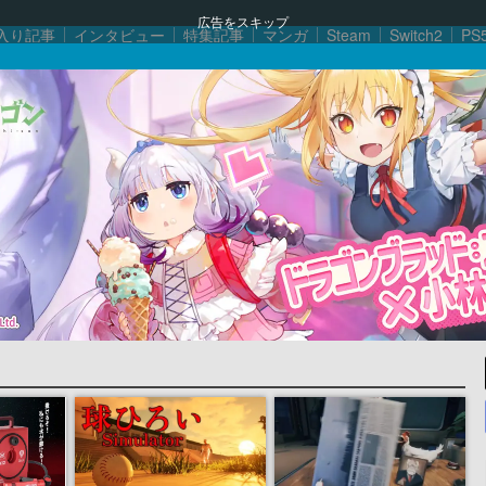
広告をスキップ
入り記事
インタビュー
特集記事
マンガ
Steam
Switch2
PS