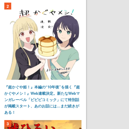
2
『超かぐや姫！』本編の“10年後”を描く『超
かぐやメシ！』Web連載決定。新たなWebマ
ンガレーベル「ビビビコミック」にて特別話
が掲載スタート、あのお話には…まだ続きが
ある！
3