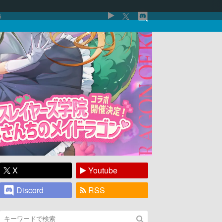
5
X
Youtube
Discord
RSS