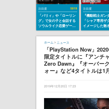
5819
注目度
注目度
「パリィ」や「ローリン
『機動戦士ガン
グ」で女の子と会話する
「シャア専用ザ
ソウルライク恋愛ゲーム
イメージした散
『小早川さんはソウルラ
リールが予約開
イク』無料公開。返事に
にはシャアのパ
失敗すると「YOU
マークやジオン
ホーム
ニュース
DIED」
エンブレム、型
「PlayStation No
どを配置
限定タイトルに『アンチャー
Zero Dawn』『オー
ォー』など4タイトルは1
2019年12月20日 17:23