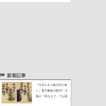
新着記事
『今日もネコ様の圧が強
い』電子書籍の既刊1～2
巻が「30％オフ」でお得
に。ジト目でツンツンし