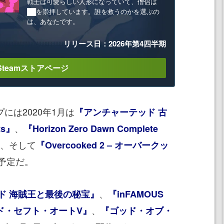
戦士は可愛らしい人形になっていて、僧侶は
██を崇拝しています。誰を救うのかを選ぶの
は、あなたです。
リリース日：2026年第4四半期
Steamストアページ
には2020年1月は
『アンチャーテッド 古
、
ts』
『Horizon Zero Dawn Complete
、そして
『Overcooked 2 – オーバークッ
予定だ。
、
ド 海賊王と最後の秘宝』
『inFAMOUS
、
ド・セフト・オートV』
『ゴッド・オブ・