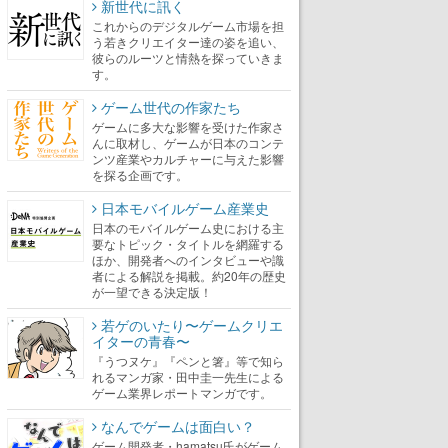
新世代に訊く
これからのデジタルゲーム市場を担
う若きクリエイター達の姿を追い、
彼らのルーツと情熱を探っていきま
す。
ゲーム世代の作家たち
ゲームに多大な影響を受けた作家さ
んに取材し、ゲームが日本のコンテ
ンツ産業やカルチャーに与えた影響
を探る企画です。
日本モバイルゲーム産業史
日本のモバイルゲーム史における主
要なトピック・タイトルを網羅する
ほか、開発者へのインタビューや識
者による解説を掲載。約20年の歴史
が一望できる決定版！
若ゲのいたり〜ゲームクリエ
イターの青春〜
『うつヌケ』『ペンと箸』等で知ら
れるマンガ家・田中圭一先生による
ゲーム業界レポートマンガです。
なんでゲームは面白い？
ゲーム開発者・hamatsu氏がゲーム