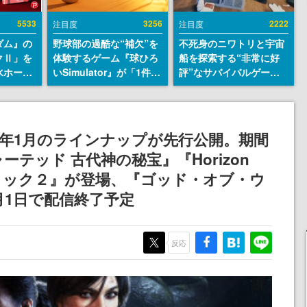
5533
3256
2222
注目度
注目度
ダム』の
野球部の過酷な“補欠”を
不死身のニワトリと宇宙
クⅡ」を
体験するゲーム『球ひろ
船を探索する“非常に好
水ホース
いSimulator』が「1件」
評”なサバイバルゲーム
始。本体
のウィッシュリストをも
『Breathedge』が無料
ーソナル
とにチェコ語に対応し
で配布中。入手できる期
公国軍の
SNSで話題に。『キング
間は8月10日まで
式番号な
ダム・カム』開発元やチ
w」2020年1月のラインナップが先行公開。期間
ェコのプロ野球選手から
テッド 古代神の秘宝』『Horizon
称賛の声
バークック２』が登場、『ゴッド・オブ・ウ
月1日で配信終了予定
反応