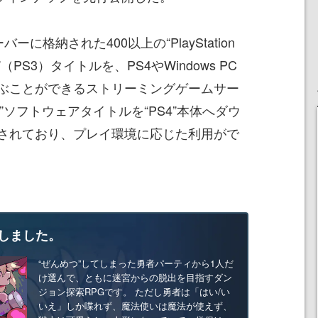
に格納された400以上の“PlayStation
n 3”（PS3）タイトルを、PS4やWindows PC
ぶことができるストリーミングゲームサー
”ソフトウェアタイトルを“PS4”本体へダウ
されており、プレイ環境に応じた利用がで
しました。
“ぜんめつ”してしまった勇者パーティから1人だ
け選んで、ともに迷宮からの脱出を目指すダン
ジョン探索RPGです。 ただし勇者は「はい/い
いえ」しか喋れず、魔法使いは魔法が使えず、