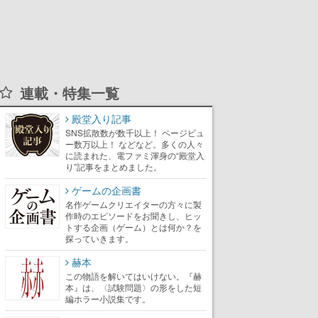
連載・特集一覧
殿堂入り記事
SNS拡散数が数千以上！ ページビュ
ー数万以上！ などなど。多くの人々
に読まれた、電ファミ渾身の“殿堂入
り”記事をまとめました。
ゲームの企画書
名作ゲームクリエイターの方々に製
作時のエピソードをお聞きし、ヒッ
トする企画（ゲーム）とは何か？を
探っていきます。
赫本
この物語を解いてはいけない。『赫
本』は、〈試験問題〉の形をした短
編ホラー小説集です。