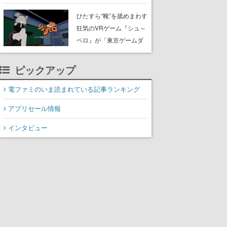
たネコたちと、ネコを溺
愛する人間のすれ違いを
ひたすら“靴”を舐めまわす
描く
狂気のVRゲーム『シュ～
ペロ』が「東京ゲームダ
ンジョン」に展示中。キ
ャッチコピーは「三度の
ピックアップ
飯より靴を舐めよう」と
前のめり。公式アカウン
電ファミのいま読まれている記事ランキング
トも開設され、2026年リ
アプリセール情報
リースに向けて開発中
インタビュー