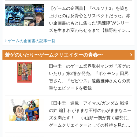
画書】
【ゲームの企画書】『ペルソナ3』を築き
上げたのは反骨心とリスペクトだった。赤
い企画書のもとに集った“愚連隊”がシリー
ズを生まれ変わらせるまで【橋野桂インタ
ビュー】
ゲームの企画書
の記事一覧
若ゲのいたり〜ゲームクリエイターの青春〜
田中圭一のゲーム業界取材マンガ『若ゲの
いたり』第2巻が発売。『ポケモン』田尻
智さん、『ゼビウス』遠藤雅伸さんらの貴
重なエピソードを収録
【田中圭一連載：アイマス/ガンダム 戦場
の絆 編】わがままな王様のわがままなニー
ズを満たす！──小山順一朗が貫く姿勢に、
ゲームクリエイターとしての矜持を見た
【若ゲのいたり最終回】