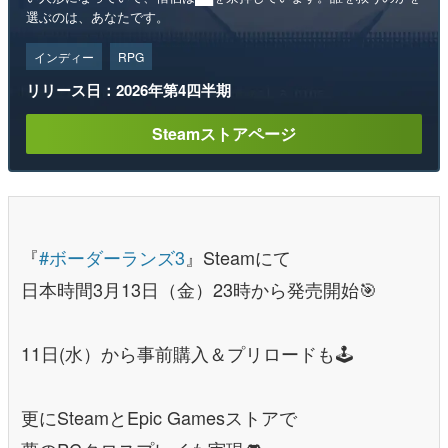
選ぶのは、あなたです。
インディー
RPG
リリース日：2026年第4四半期
Steamストアページ
『
#ボーダーランズ3
』Steamにて
日本時間3月13日（金）23時から発売開始🎯
11日(水）から事前購入＆プリロードも🕹️
更にSteamとEpic Gamesストアで