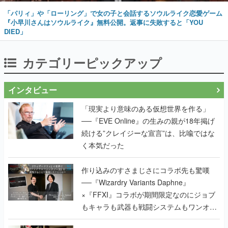
「パリィ」や「ローリング」で女の子と会話するソウルライク恋愛ゲーム
『小早川さんはソウルライク』無料公開。返事に失敗すると「YOU
DIED」
カテゴリーピックアップ
インタビュー
「現実より意味のある仮想世界を作る」
──『EVE Online』の生みの親が18年掲げ
続ける”クレイジーな宣言”は、比喩ではな
く本気だった
作り込みのすさまじさにコラボ先も驚嘆
──『Wizardry Variants Daphne』
×『FFXI』コラボが期間限定なのにジョブ
もキャラも武器も戦闘システムもワンオフ
で作り込まれた理由を両ディレクターに聞