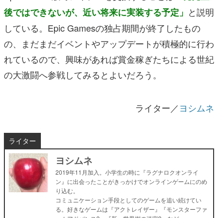
と説明
後ではできないが、近い将来に実装する予定」
している。Epic Gamesの独占期間が終了したもの
の、まだまだイベントやアップデートが積極的に行わ
れているので、興味があれば賞金稼ぎたちによる世紀
の大激闘へ参戦してみるとよいだろう。
ライター／
ヨシムネ
ライター
ヨシムネ
2019年11月加入。小学生の時に『ラグナロクオンライ
ン』に出会ったことがきっかけでオンラインゲームにのめ
り込む。
コミュニケーション手段としてのゲームを追い続けてい
る。好きなゲームは『アクトレイザー』『モンスターファ