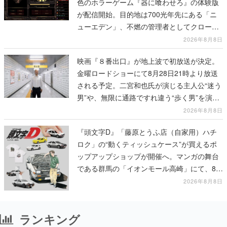
色のホラーゲーム『器に喰わせろ』の体験版
が配信開始。目的地は700光年先にある「ニ
ューエデン」、不燃の管理者としてクローン
人間を増やし、加工して神に捧げる
2026年8月8日
映画『８番出口』が地上波で初放送が決定。
金曜ロードショーにて8月28日21時より放送
される予定。二宮和也氏が演じる主人公“迷う
男”や、無限に通路ですれ違う“歩く男”を演じ
る河内大和氏の迫真の演技は必見
2026年8月8日
『頭文字D』「藤原とうふ店（自家用）ハチ
ロク」の“動くティッシュケース”が買えるポ
ップアップショップが開催へ。マンガの舞台
である群馬の「イオンモール高崎」にて、8月
11日から8月20日までの期間限定で開催予定
2026年8月8日
ランキング