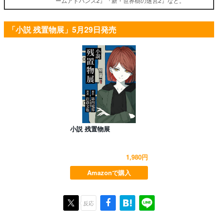
ームアドバンス2』『新・世界樹の迷宮2』など。
「小説 残置物展」5月29日発売
小説 残置物展
1,980円
Amazonで購入
反応