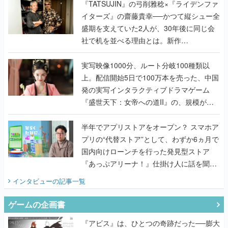
く
『TATSUJIN』の弓削雅稔×『ライデンファ
イターズ』の齋藤貴幸──かつて縦シュー全
盛期を支えていた2人が、30年後に同じ会
社で机を並べる理由とは。新作
『TATSUJIN EXTREME』で初タッグを組
んだレジェンド2人に訊く開発秘話
実写映像1000分、ルート分岐100種類以
上。配信開始5日で100万本を売った、中国
発の実写インタラクティブドラマゲーム
『盛世天下：女帝への道II』の、規模が違
うこだわりをプロデューサーに聞いた
半年でアプリストアをオープン？ スマホア
プリの“代替ストア”として、わずか6ヵ月で
国内向けローンチを行った発見型ストア
『あっぷアリーナ！』仕掛け人に話を聞い
てみた
インタビュー
の記事一覧
ゲームの企画書
『アビス』は、ひとつの奇跡だった──膨大