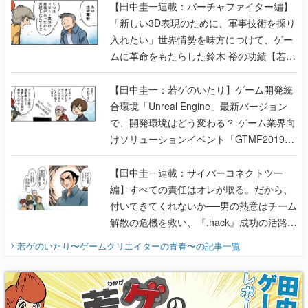
【田中圭一連載：バーチャファイター編】
「新しい3D表現のために、軍事技術を採り
入れたい」世界情勢を味方につけて、ゲー
ムに革命をもたらした鈴木 裕の功績【若ゲ
のいたり】
【田中圭一：若ゲのいたり】ゲーム開発統
合環境「Unreal Engine」最新バージョン
で、開発環境はどう変わる？ ゲーム業界向
けソリューションイベント「GTMF2019」
に行って、より理解を深めよう【PR】
【田中圭一連載：サイバーコネクトツー
編】すべての責任はオレが取る。だから、
付いてきてくれないか──男の熱意はチーム
解散の危機を救い、『.hack』成功の活路を
開く。業界の快男児・松山 洋に流れる血は
若ゲのいたり〜ゲームクリエイターの青春〜
の記事一覧
『少年ジャンプ』色だった【若ゲのいた
り】