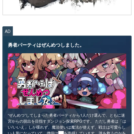
AD
勇者パーティはぜんめつしました。
“ぜんめつ”してしまった勇者パーティから1人だけ選んで、ともに迷
宮からの脱出を目指すダンジョン探索RPGです。 ただし勇者は「は
い/いいえ」しか喋れず、魔法使いは魔法が使えず、戦士は可愛らし
い人形になっていて、僧侶は██を崇拝しています。誰を救うのかを