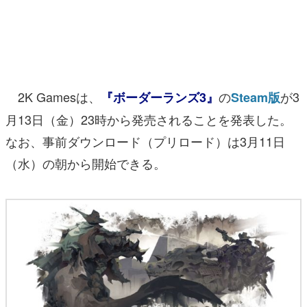
マンガ
女性向け
アプリレビュー
2K Gamesは、
の
が3
『ボーダーランズ3』
Steam版
その他
月13日（金）23時から発売されることを発表した。
なお、事前ダウンロード（プリロード）は3月11日
電ファミニコゲーマーとは？
（水）の朝から開始できる。
運営：株式会社マレ