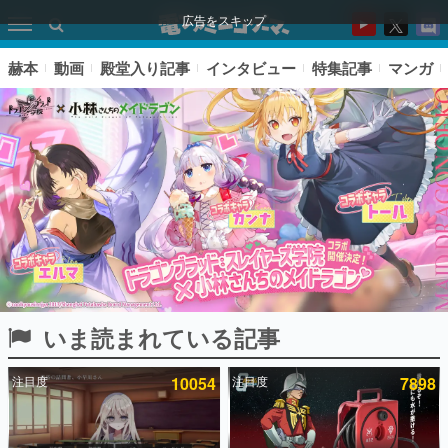
広告をスキップ
赫本
動画
殿堂入り記事
インタビュー
特集記事
マンガ
いま読まれている記事
ピックアップ
注目度
10054
注目度
7898
電ファミのいま読まれている記事ランキング
アプリセール情報