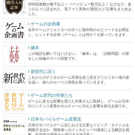
SNS拡散数が数千以上！ ページビュー数万以上！ などなど。多
くの人々に読まれた、電ファミ渾身の“殿堂入り”記事をまとめま
した。
ゲームの企画書
名作ゲームクリエイターの方々に製作時のエピソードをお聞き
し、ヒットする企画（ゲーム）とは何か？を探っていきます。
赫本
この物語を解いてはいけない。『赫本』は、〈試験問題〉の形
をした短編ホラー小説集です。
新世代に訊く
これからのデジタルゲーム市場を担う若きクリエイター達の姿
を追い、彼らのルーツと情熱を探っていきます。
ゲーム世代の作家たち
ゲームに多大な影響を受けた作家さんに取材し、ゲームが日本
のコンテンツ産業やカルチャーに与えた影響を探る企画です。
日本モバイルゲーム産業史
日本のモバイルゲーム史における主要なトピック・タイトルを
網羅するほか、開発者へのインタビューや識者による解説を掲
載。約20年の歴史が一望できる決定版！