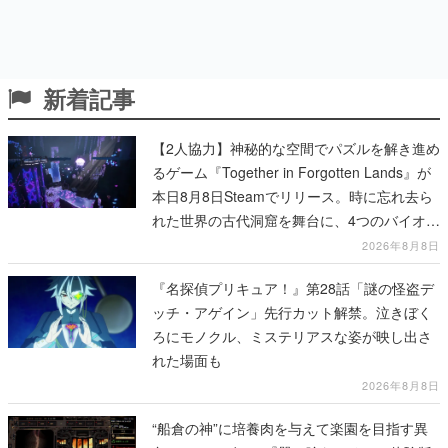
新着記事
【2人協力】神秘的な空間でパズルを解き進め
るゲーム『Together in Forgotten Lands』が
本日8月8日Steamでリリース。時に忘れ去ら
れた世界の古代洞窟を舞台に、4つのバイオー
ムを探索しながら脱出を目指す
2026年8月8日
『名探偵プリキュア！』第28話「謎の怪盗デ
ッチ・アゲイン」先行カット解禁。泣きぼく
ろにモノクル、ミステリアスな姿が映し出さ
れた場面も
2026年8月8日
“船倉の神”に培養肉を与えて楽園を目指す異