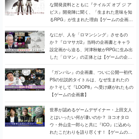
な開発資料とともに『テイルズ オブ ジ ア
ビス』開発陣に聞く、「生まれた意味を知
るRPG」が生まれた理由【ゲームの企画
書】
なにが、人を「ロマンシング」させるの
か？『ロマサガ2』当時の企画書とキャラ
設定画から迫る、河津秋敏がRPGに生み出
した「ロマン」の正体とは【ゲームの企画
書】
『ガンパレ』の企画書、ついに公開━初代
PSの伝説的タイトルは、なぜ生まれたの
か？そして『LOOP8』へ受け継がれたもの
【ゲームの企画書】
世界が認めるゲームデザイナー・上田文人
とはいったい何が凄いのか？ ヨコオタロ
ウ・外山圭一郎らと共に『ICO』に込めら
れたこだわりを語り尽くす！【ゲームの企