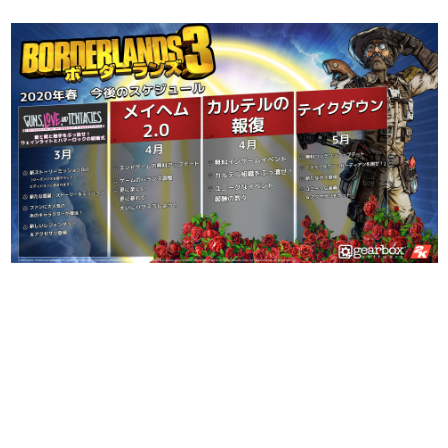
日本のコンテンツ産業やカルチャーに与えた影響を探る企
画です。
日本モバイルゲーム産業史
日本のモバイルゲーム史における主要なトピック・タイト
ルを網羅するほか、開発者へのインタビューや識者による
解説を掲載。約20年の歴史が一望できる決定版！
若ゲのいたり〜ゲームクリエイターの青春〜
『うつヌケ』『ペンと箸』等で知られるマンガ家・田中圭
一先生によるゲーム業界レポートマンガです。
なんでゲームは面白い？
ゲーム開発者・hamatsu氏がゲームの魅力を画面や操作の
具体的な形から解き明かしていく、硬派で骨太な評論連載
です。
ゲームが変えた日本語
「経験値」「裏技」「ラスボス」… ゲームにまつわる言葉
の起源や用法の変遷を、コンピューター文化史研究家・タ
イニーP氏が徹底調査。
カテゴリ
特集記事