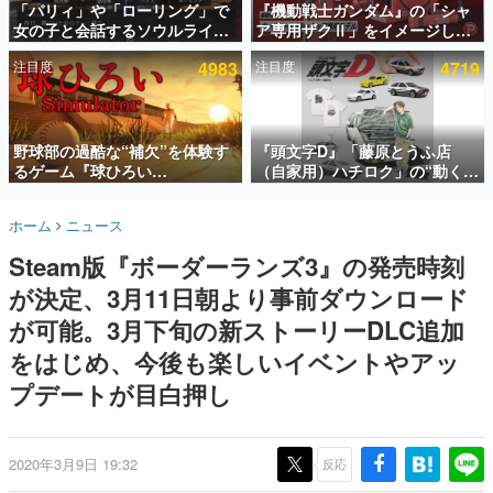
「パリィ」や「ローリング」で
『機動戦士ガンダム』の「シャ
女の子と会話するソウルライク
ア専用ザクⅡ」をイメージした
インタビュー
恋愛ゲーム『小早川さんはソウ
散水ホースリールが予約開始。
注目度
4983
注目度
4719
ルライク』無料公開。返事に失
本体にはシャアのパーソナルマ
連載・特集一覧
敗すると「YOU DIED」
ークやジオン公国軍のエンブレ
ム、型式番号などを配置
殿堂入り記事
SNS拡散数が数千以上！ ページビュー数万以上！ などな
野球部の過酷な“補欠”を体験す
『頭文字D』「藤原とうふ店
ど。多くの人々に読まれた、電ファミ渾身の“殿堂入り”記
るゲーム『球ひろい
（自家用）ハチロク」の“動くテ
事をまとめました。
Simulator』が「1件」のウィッ
ィッシュケース”が買えるポップ
シュリストをもとにチェコ語に
アップショップが開催へ。マン
ゲームの企画書
ホーム
ニュース
対応しSNSで話題に。『キング
ガの舞台である群馬の「イオン
名作ゲームクリエイターの方々に製作時のエピソードをお
聞きし、ヒットする企画（ゲーム）とは何か？を探ってい
ダム・カム』開発元やチェコの
モール高崎」にて、8月11日か
Steam版『ボーダーランズ3』の発売時刻
きます。
プロ野球選手から称賛の声
ら8月20日までの期間限定で開
催予定
が決定、3月11日朝より事前ダウンロード
赫本
この物語を解いてはいけない。『赫本』は、〈試験問題〉
が可能。3月下旬の新ストーリーDLC追加
の形をした短編ホラー小説集です。
をはじめ、今後も楽しいイベントやアッ
プデートが目白押し
新世代に訊く
これからのデジタルゲーム市場を担う若きクリエイター達
の姿を追い、彼らのルーツと情熱を探っていきます。
2020年3月9日 19:32
反応
ゲーム世代の作家たち
ゲームに多大な影響を受けた作家さんに取材し、ゲームが