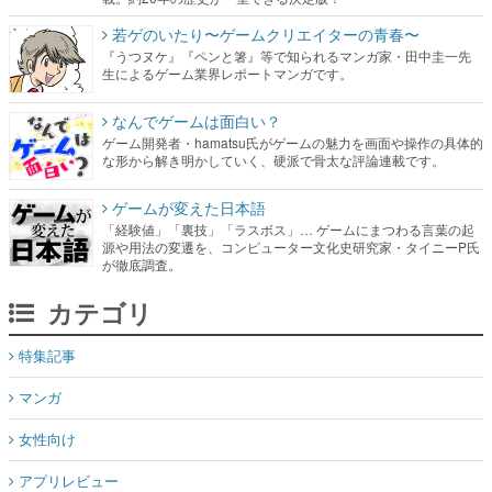
若ゲのいたり〜ゲームクリエイターの青春〜
『うつヌケ』『ペンと箸』等で知られるマンガ家・田中圭一先
生によるゲーム業界レポートマンガです。
なんでゲームは面白い？
ゲーム開発者・hamatsu氏がゲームの魅力を画面や操作の具体的
な形から解き明かしていく、硬派で骨太な評論連載です。
ゲームが変えた日本語
「経験値」「裏技」「ラスボス」… ゲームにまつわる言葉の起
源や用法の変遷を、コンピューター文化史研究家・タイニーP氏
が徹底調査。
カテゴリ
特集記事
マンガ
女性向け
アプリレビュー