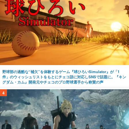
野球部の過酷な“補欠”を体験するゲーム『球ひろいSimulator』が「1
件」のウィッシュリストをもとにチェコ語に対応しSNSで話題に。『キン
グダム・カム』開発元やチェコのプロ野球選手から称賛の声
4