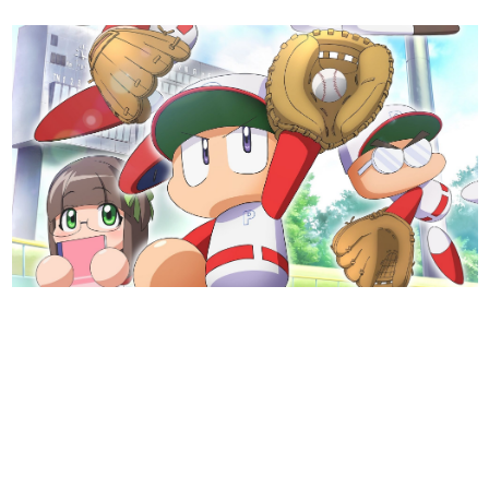
日本のコンテンツ産業やカルチャーに与えた影響を探る企
画です。
日本モバイルゲーム産業史
日本のモバイルゲーム史における主要なトピック・タイト
ルを網羅するほか、開発者へのインタビューや識者による
解説を掲載。約20年の歴史が一望できる決定版！
若ゲのいたり〜ゲームクリエイターの青春〜
『うつヌケ』『ペンと箸』等で知られるマンガ家・田中圭
一先生によるゲーム業界レポートマンガです。
なんでゲームは面白い？
ゲーム開発者・hamatsu氏がゲームの魅力を画面や操作の
具体的な形から解き明かしていく、硬派で骨太な評論連載
です。
ゲームが変えた日本語
「経験値」「裏技」「ラスボス」… ゲームにまつわる言葉
の起源や用法の変遷を、コンピューター文化史研究家・タ
イニーP氏が徹底調査。
カテゴリ
特集記事