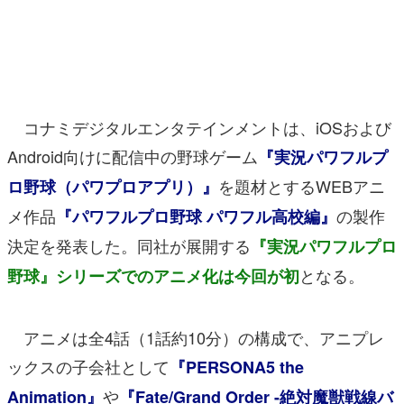
マンガ
女性向け
アプリレビュー
コナミデジタルエンタテインメントは、iOSおよび
その他
Android向けに配信中の野球ゲーム
『実況パワフルプ
を題材とするWEBアニ
ロ野球（パワプロアプリ）』
電ファミニコゲーマーとは？
メ作品
の製作
『パワフルプロ野球 パワフル高校編』
運営：株式会社マレ
決定を発表した。同社が展開する
『実況パワフルプロ
となる。
野球』シリーズでのアニメ化は今回が初
アニメは全4話（1話約10分）の構成で、アニプレ
ックスの子会社として
『PERSONA5 the
や
Animation』
『Fate/Grand Order -絶対魔獣戦線バ