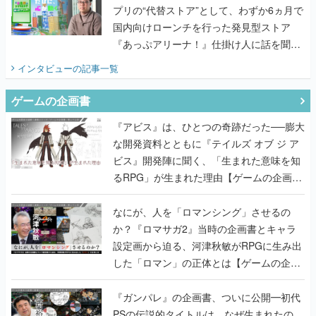
プリの“代替ストア”として、わずか6ヵ月で
国内向けローンチを行った発見型ストア
『あっぷアリーナ！』仕掛け人に話を聞い
てみた
インタビュー
の記事一覧
ゲームの企画書
『アビス』は、ひとつの奇跡だった──膨大
な開発資料とともに『テイルズ オブ ジ ア
ビス』開発陣に聞く、「生まれた意味を知
るRPG」が生まれた理由【ゲームの企画
書】
なにが、人を「ロマンシング」させるの
か？『ロマサガ2』当時の企画書とキャラ
設定画から迫る、河津秋敏がRPGに生み出
した「ロマン」の正体とは【ゲームの企画
書】
『ガンパレ』の企画書、ついに公開━初代
PSの伝説的タイトルは、なぜ生まれたの