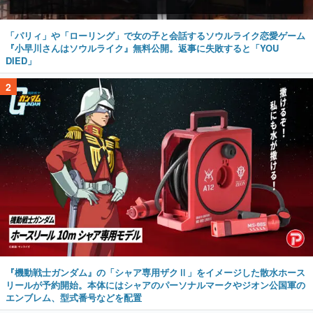
「パリィ」や「ローリング」で女の子と会話するソウルライク恋愛ゲーム
『小早川さんはソウルライク』無料公開。返事に失敗すると「YOU
DIED」
2
『機動戦士ガンダム』の「シャア専用ザクⅡ」をイメージした散水ホース
リールが予約開始。本体にはシャアのパーソナルマークやジオン公国軍の
エンブレム、型式番号などを配置