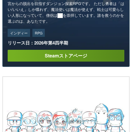
宮からの脱出を目指すダンジョン探索RPGです。 ただし勇者は「は
い/いいえ」しか喋れず、魔法使いは魔法が使えず、戦士は可愛らし
い人形になっていて、僧侶は██を崇拝しています。誰を救うのかを
選ぶのは、あなたです。
インディー
RPG
リリース日：2026年第4四半期
Steamストアページ