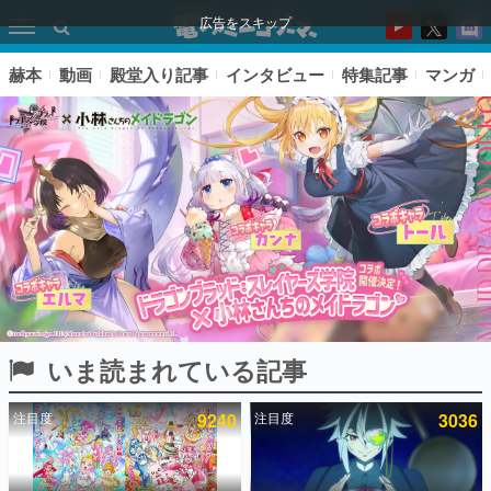
広告をスキップ
赫本
動画
殿堂入り記事
インタビュー
特集記事
マンガ
いま読まれている記事
ピックアップ
注目度
9240
注目度
3036
電ファミのいま読まれている記事ランキング
アプリセール情報