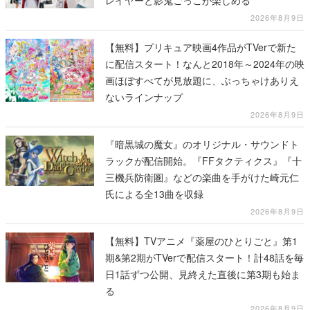
2026年8月9日
【無料】プリキュア映画4作品がTVerで新た
に配信スタート！なんと2018年～2024年の映
画ほぼすべてが見放題に、ぶっちゃけありえ
ないラインナップ
2026年8月9日
『暗黒城の魔女』のオリジナル・サウンドト
ラックが配信開始。『FFタクティクス』『十
三機兵防衛圏』などの楽曲を手がけた崎元仁
氏による全13曲を収録
2026年8月9日
【無料】TVアニメ『薬屋のひとりごと』第1
期&第2期がTVerで配信スタート！計48話を毎
日1話ずつ公開、見終えた直後に第3期も始ま
る
2026年8月9日