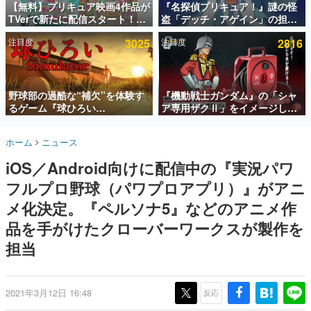
【無料】プリキュア映画4作品が
『名探偵プリキュア！』謎の怪
TVerで新たに配信スタート！な
盗「デッチ・アゲイン」の担当
インタビュー
んと2018年～2024年の映画ほぼ
キャストは天﨑滉平さんと判
注目度
3025
注目度
2816
すべてが見放題に、ぶっちゃけ
明。『Re:ゼロから始める異世
連載・特集一覧
ありえないラインナップ
界生活』オットー役、『ヒプノ
シスマイク』山田三郎役など
殿堂入り記事
SNS拡散数が数千以上！ ページビュー数万以上！ などな
野球部の過酷な“補欠”を体験す
『機動戦士ガンダム』の「シャ
ど。多くの人々に読まれた、電ファミ渾身の“殿堂入り”記
るゲーム『球ひろい
ア専用ザクⅡ」をイメージした
事をまとめました。
Simulator』が「1件」のウィッ
散水ホースリールが予約開始。
シュリストをもとにチェコ語に
本体にはシャアのパーソナルマ
ゲームの企画書
ホーム
ニュース
対応しSNSで話題に。『キング
ークやジオン公国軍のエンブレ
名作ゲームクリエイターの方々に製作時のエピソードをお
聞きし、ヒットする企画（ゲーム）とは何か？を探ってい
ダム・カム』開発元やチェコの
ム、型式番号などを配置
iOS／Android向けに配信中の『実況パワ
きます。
プロ野球選手から称賛の声
フルプロ野球（パワプロアプリ）』がアニ
赫本
この物語を解いてはいけない。『赫本』は、〈試験問題〉
メ化決定。『ペルソナ5』などのアニメ作
の形をした短編ホラー小説集です。
品を手がけたクローバーワークスが製作を
担当
新世代に訊く
これからのデジタルゲーム市場を担う若きクリエイター達
の姿を追い、彼らのルーツと情熱を探っていきます。
2021年3月12日 16:48
反応
ゲーム世代の作家たち
ゲームに多大な影響を受けた作家さんに取材し、ゲームが