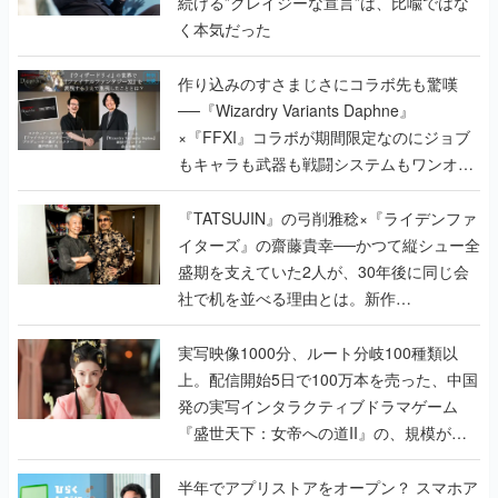
続ける”クレイジーな宣言”は、比喩ではな
く本気だった
作り込みのすさまじさにコラボ先も驚嘆
──『Wizardry Variants Daphne』
×『FFXI』コラボが期間限定なのにジョブ
もキャラも武器も戦闘システムもワンオフ
で作り込まれた理由を両ディレクターに聞
く
『TATSUJIN』の弓削雅稔×『ライデンファ
イターズ』の齋藤貴幸──かつて縦シュー全
盛期を支えていた2人が、30年後に同じ会
社で机を並べる理由とは。新作
『TATSUJIN EXTREME』で初タッグを組
んだレジェンド2人に訊く開発秘話
実写映像1000分、ルート分岐100種類以
上。配信開始5日で100万本を売った、中国
発の実写インタラクティブドラマゲーム
『盛世天下：女帝への道II』の、規模が違
うこだわりをプロデューサーに聞いた
半年でアプリストアをオープン？ スマホア