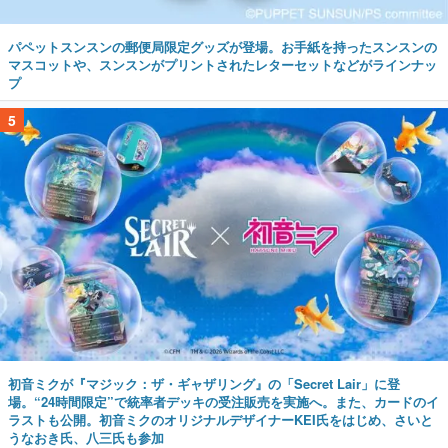
パペットスンスンの郵便局限定グッズが登場。お手紙を持ったスンスンの
マスコットや、スンスンがプリントされたレターセットなどがラインナッ
プ
5
初音ミクが『マジック：ザ・ギャザリング』の「Secret Lair」に登
場。“24時間限定”で統率者デッキの受注販売を実施へ。また、カードのイ
ラストも公開。初音ミクのオリジナルデザイナーKEI氏をはじめ、さいと
うなおき氏、八三氏も参加