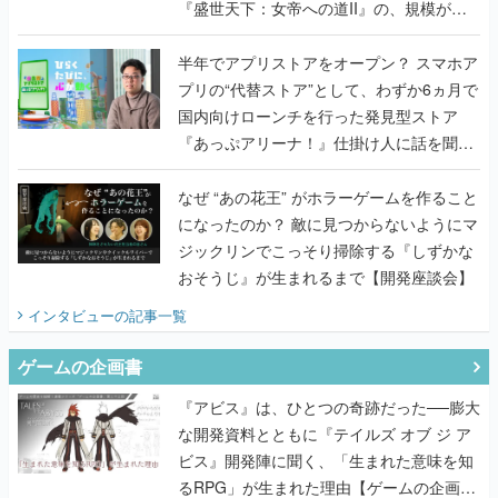
『盛世天下：女帝への道II』の、規模が違
うこだわりをプロデューサーに聞いた
半年でアプリストアをオープン？ スマホア
プリの“代替ストア”として、わずか6ヵ月で
国内向けローンチを行った発見型ストア
『あっぷアリーナ！』仕掛け人に話を聞い
てみた
なぜ “あの花王” がホラーゲームを作ること
になったのか？ 敵に見つからないようにマ
ジックリンでこっそり掃除する『しずかな
おそうじ』が生まれるまで【開発座談会】
インタビュー
の記事一覧
ゲームの企画書
『アビス』は、ひとつの奇跡だった──膨大
な開発資料とともに『テイルズ オブ ジ ア
ビス』開発陣に聞く、「生まれた意味を知
るRPG」が生まれた理由【ゲームの企画