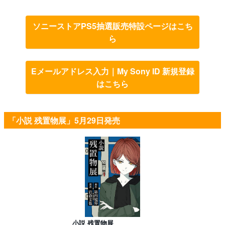
ソニーストアPS5抽選販売特設ページはこち
ら
Eメールアドレス入力｜My Sony ID 新規登録
はこちら
「小説 残置物展」5月29日発売
小説 残置物展