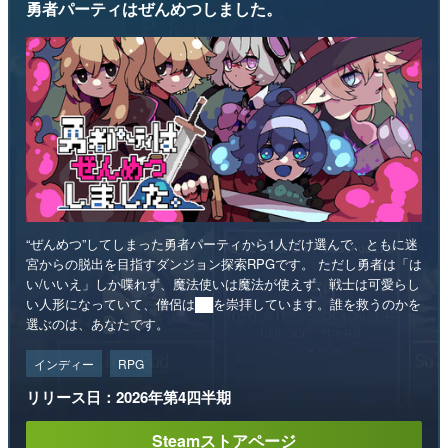
勇者パーティはぜんめつしました。
“ぜんめつ”してしまった勇者パーティから1人だけ選んで、ともに迷
宮からの脱出を目指すダンジョン探索RPGです。 ただし勇者は「は
い/いいえ」しか喋れず、魔法使いは魔法が使えず、戦士は可愛らし
い人形になっていて、僧侶は██を崇拝しています。誰を救うのかを
選ぶのは、あなたです。
インディー
RPG
リリース日：2026年第4四半期
Steamストアページ