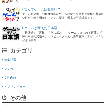
なんでゲームは面白い？
ゲーム開発者・hamatsu氏がゲームの魅力を画面や操作の具体的
な形から解き明かしていく、硬派で骨太な評論連載です。
ゲームが変えた日本語
「経験値」「裏技」「ラスボス」… ゲームにまつわる言葉の起
源や用法の変遷を、コンピューター文化史研究家・タイニーP氏
が徹底調査。
カテゴリ
特集記事
マンガ
女性向け
アプリレビュー
その他