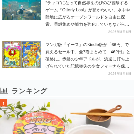
“ラッコ”になって自然界をのびのび冒険する
ゲーム『Otterly Lost』が超かわいい。水中や
陸地に広がるオープンワールドを自由に探
索、貝殻集めや能力を強化していきながら、
動物たちの依頼を達成していく
2026年8月6日
マンガ版『イース』のKindle版が「66円」で
買えるセール中、全7巻まとめて「462円」と
破格に。赤髪の少年アドルが、浜辺に打ち上
げられていた記憶喪失の少女フィーナを保護
する場面から冒険がはじまる
2026年8月6日
ランキング
1