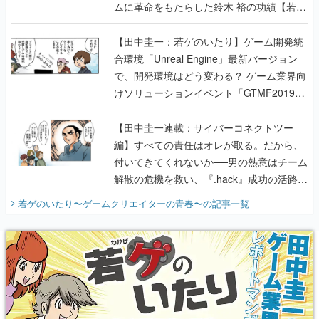
ムに革命をもたらした鈴木 裕の功績【若ゲ
のいたり】
【田中圭一：若ゲのいたり】ゲーム開発統
合環境「Unreal Engine」最新バージョン
で、開発環境はどう変わる？ ゲーム業界向
けソリューションイベント「GTMF2019」
に行って、より理解を深めよう【PR】
【田中圭一連載：サイバーコネクトツー
編】すべての責任はオレが取る。だから、
付いてきてくれないか──男の熱意はチーム
解散の危機を救い、『.hack』成功の活路を
開く。業界の快男児・松山 洋に流れる血は
若ゲのいたり〜ゲームクリエイターの青春〜
の記事一覧
『少年ジャンプ』色だった【若ゲのいた
り】