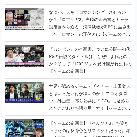
書】
なにが、人を「ロマンシング」させるの
か？『ロマサガ2』当時の企画書とキャラ
設定画から迫る、河津秋敏がRPGに生み出
した「ロマン」の正体とは【ゲームの企画
書】
『ガンパレ』の企画書、ついに公開━初代
PSの伝説的タイトルは、なぜ生まれたの
か？そして『LOOP8』へ受け継がれたもの
【ゲームの企画書】
世界が認めるゲームデザイナー・上田文人
とはいったい何が凄いのか？ ヨコオタロ
ウ・外山圭一郎らと共に『ICO』に込めら
れたこだわりを語り尽くす！【ゲームの企
画書】
【ゲームの企画書】『ペルソナ3』を築き
上げたのは反骨心とリスペクトだった。赤