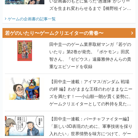
い企画書のもとに集った“愚連隊”がシリー
ズを生まれ変わらせるまで【橋野桂インタ
ビュー】
ゲームの企画書
の記事一覧
若ゲのいたり〜ゲームクリエイターの青春〜
田中圭一のゲーム業界取材マンガ『若ゲの
いたり』第2巻が発売。『ポケモン』田尻
智さん、『ゼビウス』遠藤雅伸さんらの貴
重なエピソードを収録
【田中圭一連載：アイマス/ガンダム 戦場
の絆 編】わがままな王様のわがままなニー
ズを満たす！──小山順一朗が貫く姿勢に、
ゲームクリエイターとしての矜持を見た
【若ゲのいたり最終回】
【田中圭一連載：バーチャファイター編】
「新しい3D表現のために、軍事技術を採り
入れたい」世界情勢を味方につけて、ゲー