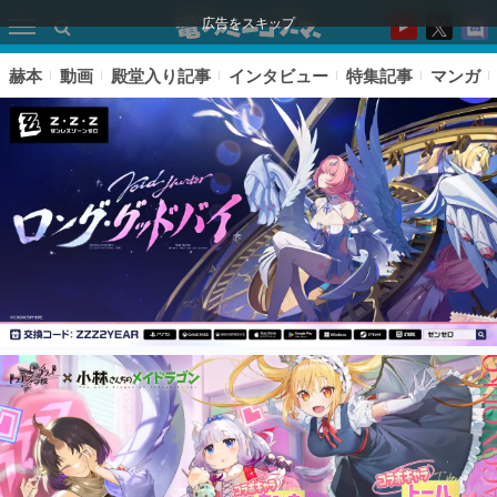
広告をスキップ
赫本
動画
殿堂入り記事
インタビュー
特集記事
マンガ
ピックアップ
電ファミのいま読まれている記事ランキング
アプリセール情報