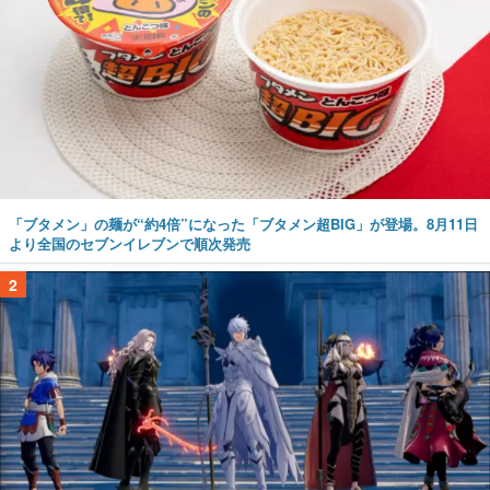
「ブタメン」の麺が“約4倍”になった「ブタメン超BIG」が登場。8月11日
より全国のセブンイレブンで順次発売
2