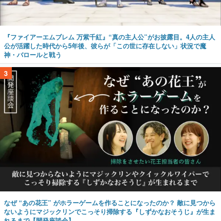
『ファイアーエムブレム 万紫千紅』“真の主人公”がお披露目。4人の主人
公が活躍した時代から5年後、彼らが「この世に存在しない」状況で魔
神・バロールと戦う
3
なぜ “あの花王” がホラーゲームを作ることになったのか？ 敵に見つから
ないようにマジックリンでこっそり掃除する『しずかなおそうじ』が生ま
れるまで【開発座談会】