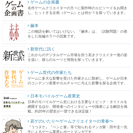
ゲームの企画書
名作ゲームクリエイターの方々に製作時のエピソードをお聞き
し、ヒットする企画（ゲーム）とは何か？を探っていきます。
赫本
この物語を解いてはいけない。『赫本』は、〈試験問題〉の形
をした短編ホラー小説集です。
新世代に訊く
これからのデジタルゲーム市場を担う若きクリエイター達の姿
を追い、彼らのルーツと情熱を探っていきます。
ゲーム世代の作家たち
ゲームに多大な影響を受けた作家さんに取材し、ゲームが日本
のコンテンツ産業やカルチャーに与えた影響を探る企画です。
日本モバイルゲーム産業史
日本のモバイルゲーム史における主要なトピック・タイトルを
網羅するほか、開発者へのインタビューや識者による解説を掲
載。約20年の歴史が一望できる決定版！
若ゲのいたり〜ゲームクリエイターの青春〜
『うつヌケ』『ペンと箸』等で知られるマンガ家・田中圭一先
生によるゲーム業界レポートマンガです。