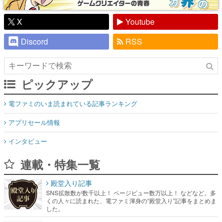
X
Youtube
Discord
RSS
ピックアップ
電ファミのいま読まれている記事ランキング
アプリセール情報
インタビュー
連載・特集一覧
殿堂入り記事
SNS拡散数が数千以上！ ページビュー数万以上！ などなど。多
くの人々に読まれた、電ファミ渾身の“殿堂入り”記事をまとめま
した。