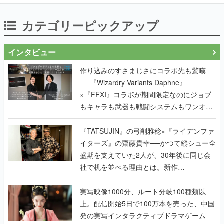
カテゴリーピックアップ
インタビュー
作り込みのすさまじさにコラボ先も驚嘆
──『Wizardry Variants Daphne』
×『FFXI』コラボが期間限定なのにジョブ
もキャラも武器も戦闘システムもワンオフ
で作り込まれた理由を両ディレクターに聞
く
『TATSUJIN』の弓削雅稔×『ライデンファ
イターズ』の齋藤貴幸──かつて縦シュー全
盛期を支えていた2人が、30年後に同じ会
社で机を並べる理由とは。新作
『TATSUJIN EXTREME』で初タッグを組
んだレジェンド2人に訊く開発秘話
実写映像1000分、ルート分岐100種類以
上。配信開始5日で100万本を売った、中国
発の実写インタラクティブドラマゲーム