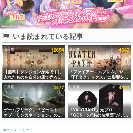
インタビュー
連載・特集一覧
殿堂入り記事
いま読まれている記事
SNS拡散数が数千以上！ ページビュー数万以上！ などな
ど。多くの人々に読まれた、電ファミ渾身の“殿堂入り”記
事をまとめました。
注目度
12694
注目度
4642
ゲームの企画書
名作ゲームクリエイターの方々に製作時のエピソードをお
聞きし、ヒットする企画（ゲーム）とは何か？を探ってい
【無料】ダンジョン探索で手に
『ファイアーエムブレム』や
きます。
入れたものを自分の店で売るゲ
『FFタクティクス』に影響を受
赫本
ーム『Moonlighter』がSteam
けた新作戦略RPG『Beaten
この物語を解いてはいけない。『赫本』は、〈試験問題〉
注目度
4477
注目度
4301
にて無料配布中！続編
Path』2027年に発売へ。
の形をした短編ホラー小説集です。
『Moonlighter 2』の9月2日正
PC（Steam）、PS5、Xbox、
式リリースを記念したキャンペ
Switch向けにリリース予定
ーン
新世代に訊く
ゲームフリーク、『ビースト・
『VALORANT』元プロ
これからのデジタルゲーム市場を担う若きクリエイター達
の姿を追い、彼らのルーツと情熱を探っていきます。
オブ・リンカネーション』の継
「GON」の“あの名場面”がデザ
続的なアプデ方針を表明。ユー
インされた新作グッズが本日8月
ザーからの意見を真摯に受け止
5日より期間限定で発売。Tシャ
ゲーム世代の作家たち
ホーム
ニュース
めて対応へ。修正パッチは約1週
ツやコインケース、アクキーな
ゲームに多大な影響を受けた作家さんに取材し、ゲームが