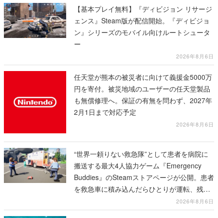
【基本プレイ無料】『ディビジョン リサージ
ェンス』Steam版が配信開始。『ディビジョ
ン』シリーズのモバイル向けルートシュータ
ー
2026年8月6日
任天堂が熊本の被災者に向けて義援金5000万
円を寄付。被災地域のユーザーの任天堂製品
も無償修理へ。保証の有無を問わず、2027年
2月1日まで対応予定
2026年8月6日
“世界一頼りない救急隊”として患者を病院に
搬送する最大4人協力ゲーム『Emergency
Buddies』のSteamストアページが公開。患者
を救急車に積み込んだらひとりが運転、残り
のクルーは後部で患者の命を繋げ
2026年8月6日