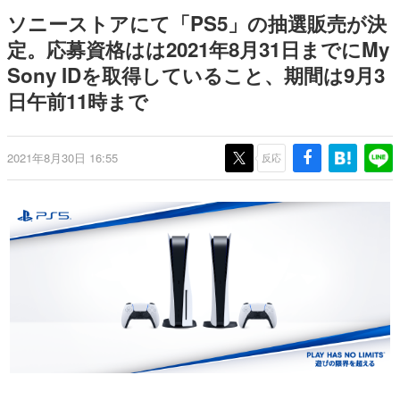
間以内に配信される予定
どが全品受注生産で登場、過去
日本のコンテンツ産業やカルチャーに与えた影響を探る企
ソニーストアにて「PS5」の抽選販売が決
に発売したグッズの再販も
画です。
定。応募資格はは2021年8月31日までにMy
日本モバイルゲーム産業史
Sony IDを取得していること、期間は9月3
日本のモバイルゲーム史における主要なトピック・タイト
ルを網羅するほか、開発者へのインタビューや識者による
日午前11時まで
解説を掲載。約20年の歴史が一望できる決定版！
若ゲのいたり〜ゲームクリエイターの青春〜
『うつヌケ』『ペンと箸』等で知られるマンガ家・田中圭
2021年8月30日 16:55
反応
一先生によるゲーム業界レポートマンガです。
なんでゲームは面白い？
ゲーム開発者・hamatsu氏がゲームの魅力を画面や操作の
具体的な形から解き明かしていく、硬派で骨太な評論連載
です。
ゲームが変えた日本語
「経験値」「裏技」「ラスボス」… ゲームにまつわる言葉
の起源や用法の変遷を、コンピューター文化史研究家・タ
イニーP氏が徹底調査。
カテゴリ
特集記事