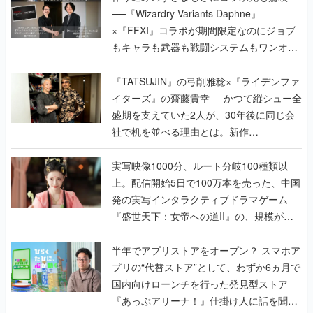
──『Wizardry Variants Daphne』
×『FFXI』コラボが期間限定なのにジョブ
もキャラも武器も戦闘システムもワンオフ
で作り込まれた理由を両ディレクターに聞
く
『TATSUJIN』の弓削雅稔×『ライデンファ
イターズ』の齋藤貴幸──かつて縦シュー全
盛期を支えていた2人が、30年後に同じ会
社で机を並べる理由とは。新作
『TATSUJIN EXTREME』で初タッグを組
んだレジェンド2人に訊く開発秘話
実写映像1000分、ルート分岐100種類以
上。配信開始5日で100万本を売った、中国
発の実写インタラクティブドラマゲーム
『盛世天下：女帝への道II』の、規模が違
うこだわりをプロデューサーに聞いた
半年でアプリストアをオープン？ スマホア
プリの“代替ストア”として、わずか6ヵ月で
国内向けローンチを行った発見型ストア
『あっぷアリーナ！』仕掛け人に話を聞い