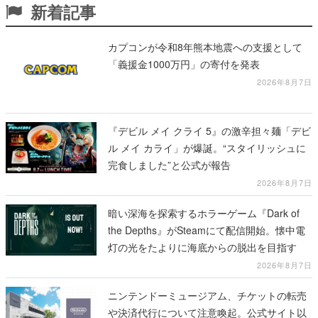
新着記事
カプコンが令和8年熊本地震への支援として
「義援金1000万円」の寄付を発表
2026年8月7日
『デビル メイ クライ 5』の激辛担々麺「デビ
ル メイ カライ」が爆誕。“スタイリッシュに
完食しました”と公式が報告
2026年8月7日
暗い深海を探索するホラーゲーム『Dark of
the Depths』がSteamにて配信開始。懐中電
灯の光をたよりに海底からの脱出を目指す
2026年8月7日
ニンテンドーミュージアム、チケットの転売
や決済代行について注意喚起。公式サイト以