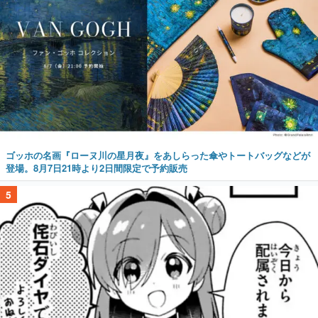
ゴッホの名画『ローヌ川の星月夜』をあしらった傘やトートバッグなどが
登場。8月7日21時より2日間限定で予約販売
5