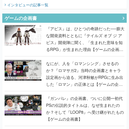
てみた
インタビュー
の記事一覧
ゲームの企画書
『アビス』は、ひとつの奇跡だった──膨大
な開発資料とともに『テイルズ オブ ジ ア
ビス』開発陣に聞く、「生まれた意味を知
るRPG」が生まれた理由【ゲームの企画
書】
なにが、人を「ロマンシング」させるの
か？『ロマサガ2』当時の企画書とキャラ
設定画から迫る、河津秋敏がRPGに生み出
した「ロマン」の正体とは【ゲームの企画
書】
『ガンパレ』の企画書、ついに公開━初代
PSの伝説的タイトルは、なぜ生まれたの
か？そして『LOOP8』へ受け継がれたもの
【ゲームの企画書】