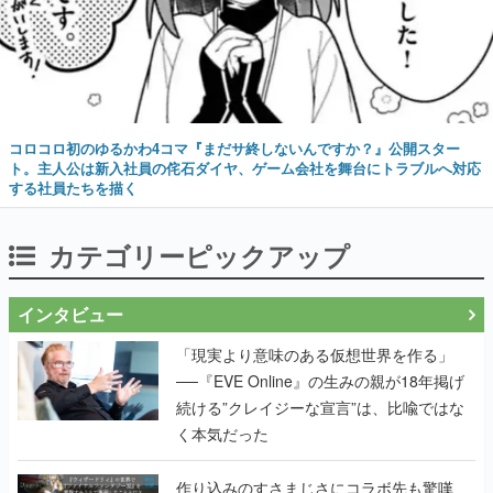
コロコロ初のゆるかわ4コマ『まだサ終しないんですか？』公開スター
ト。主人公は新入社員の侘石ダイヤ、ゲーム会社を舞台にトラブルへ対応
する社員たちを描く
カテゴリーピックアップ
インタビュー
「現実より意味のある仮想世界を作る」
──『EVE Online』の生みの親が18年掲げ
続ける”クレイジーな宣言”は、比喩ではな
く本気だった
作り込みのすさまじさにコラボ先も驚嘆