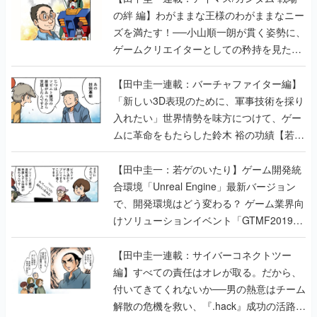
の絆 編】わがままな王様のわがままなニー
ズを満たす！──小山順一朗が貫く姿勢に、
ゲームクリエイターとしての矜持を見た
【若ゲのいたり最終回】
【田中圭一連載：バーチャファイター編】
「新しい3D表現のために、軍事技術を採り
入れたい」世界情勢を味方につけて、ゲー
ムに革命をもたらした鈴木 裕の功績【若ゲ
のいたり】
【田中圭一：若ゲのいたり】ゲーム開発統
合環境「Unreal Engine」最新バージョン
で、開発環境はどう変わる？ ゲーム業界向
けソリューションイベント「GTMF2019」
に行って、より理解を深めよう【PR】
【田中圭一連載：サイバーコネクトツー
編】すべての責任はオレが取る。だから、
付いてきてくれないか──男の熱意はチーム
解散の危機を救い、『.hack』成功の活路を