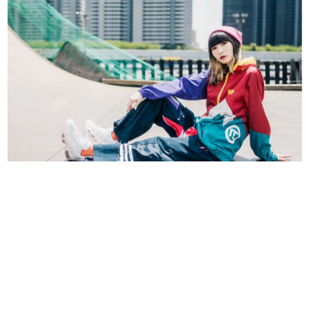
日本のコンテンツ産業やカルチャーに与えた影響を探る企
画です。
日本モバイルゲーム産業史
日本のモバイルゲーム史における主要なトピック・タイト
ルを網羅するほか、開発者へのインタビューや識者による
解説を掲載。約20年の歴史が一望できる決定版！
若ゲのいたり〜ゲームクリエイターの青春〜
『うつヌケ』『ペンと箸』等で知られるマンガ家・田中圭
一先生によるゲーム業界レポートマンガです。
なんでゲームは面白い？
ゲーム開発者・hamatsu氏がゲームの魅力を画面や操作の
具体的な形から解き明かしていく、硬派で骨太な評論連載
です。
ゲームが変えた日本語
「経験値」「裏技」「ラスボス」… ゲームにまつわる言葉
の起源や用法の変遷を、コンピューター文化史研究家・タ
イニーP氏が徹底調査。
カテゴリ
特集記事