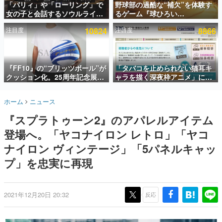
「パリィ」や「ローリング」で
野球部の過酷な“補欠”を体験す
女の子と会話するソウルライク
るゲーム『球ひろい
インタビュー
恋愛ゲーム『小早川さんはソウ
Simulator』が「1件」のウィッ
注目度
10824
注目度
8866
ルライク』無料公開。返事に失
シュリストをもとにチェコ語に
連載・特集一覧
敗すると「YOU DIED」
対応しSNSで話題に。『キング
ダム・カム』開発元やチェコの
殿堂入り記事
プロ野球選手から称賛の声
SNS拡散数が数千以上！ ページビュー数万以上！ などな
『FF10』の“ブリッツボール”が
「タバコを止められない猫耳キ
ど。多くの人々に読まれた、電ファミ渾身の“殿堂入り”記
クッション化。25周年記念展
ャラを描く深夜枠アニメ」に視
事をまとめました。
「FINAL FANTASY X
聴者の一部から批判意見。違法
MUSEUM-幻光の記憶-」のグッ
薬物の使用と思しき描写も含め
ゲームの企画書
ホーム
ニュース
ズ情報が一部公開
て、BPOが議論を交わす
名作ゲームクリエイターの方々に製作時のエピソードをお
聞きし、ヒットする企画（ゲーム）とは何か？を探ってい
『スプラトゥーン2』のアパレルアイテム
きます。
登場へ。「ヤコナイロン レトロ」「ヤコ
赫本
この物語を解いてはいけない。『赫本』は、〈試験問題〉
ナイロン ヴィンテージ」「5パネルキャッ
の形をした短編ホラー小説集です。
プ」を忠実に再現
新世代に訊く
これからのデジタルゲーム市場を担う若きクリエイター達
の姿を追い、彼らのルーツと情熱を探っていきます。
2021年12月20日 20:32
反応
ゲーム世代の作家たち
ゲームに多大な影響を受けた作家さんに取材し、ゲームが