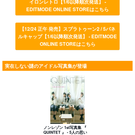
イロンレトロ【1/6以降順次発送】 -
EDITMODE ONLINE STOREはこちら
【12/24 正午 発売】スプラトゥーン2 / 5パネ
ルキャップ【1/6以降順次発送】 - EDITMODE
ONLINE STOREはこちら
実在しない謎のアイドル写真集が登場
ノンレゾン 1st写真集 『
QUINTET 』 - 5人の思い