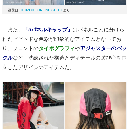
（画像は
EDITMODE ONLINE STORE
より）
また、
はパネルごとに分けら
「5パネルキャップ」
れたビビッドな色彩が印象的なアイテムとなってお
り、フロントの
や
タイポグラフィ
アジャスターのバッ
など、洗練された構造とディテールの遊び心を両
クル
立したデザインのアイテムだ。