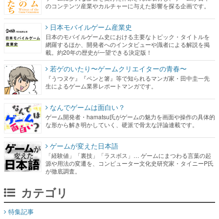
のコンテンツ産業やカルチャーに与えた影響を探る企画です。
日本モバイルゲーム産業史
日本のモバイルゲーム史における主要なトピック・タイトルを
網羅するほか、開発者へのインタビューや識者による解説を掲
載。約20年の歴史が一望できる決定版！
若ゲのいたり〜ゲームクリエイターの青春〜
『うつヌケ』『ペンと箸』等で知られるマンガ家・田中圭一先
生によるゲーム業界レポートマンガです。
なんでゲームは面白い？
ゲーム開発者・hamatsu氏がゲームの魅力を画面や操作の具体的
な形から解き明かしていく、硬派で骨太な評論連載です。
ゲームが変えた日本語
「経験値」「裏技」「ラスボス」… ゲームにまつわる言葉の起
源や用法の変遷を、コンピューター文化史研究家・タイニーP氏
が徹底調査。
カテゴリ
特集記事