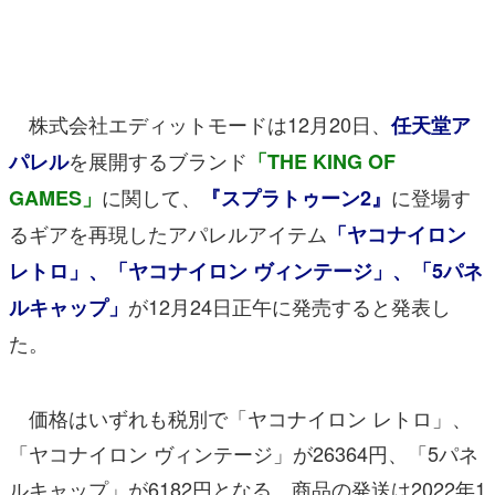
マンガ
女性向け
株式会社エディットモードは12月20日、
任天堂ア
アプリレビュー
を展開するブランド
パレル
「THE KING OF
その他
に関して、
に登場す
GAMES」
『スプラトゥーン2』
電ファミニコゲーマーとは？
るギアを再現したアパレルアイテム
「ヤコナイロン
レトロ」、「ヤコナイロン ヴィンテージ」、「5パネ
運営：株式会社マレ
が12月24日正午に発売すると発表し
ルキャップ」
た。
価格はいずれも税別で「ヤコナイロン レトロ」、
「ヤコナイロン ヴィンテージ」が26364円、「5パネ
ルキャップ」が6182円となる。商品の発送は2022年1