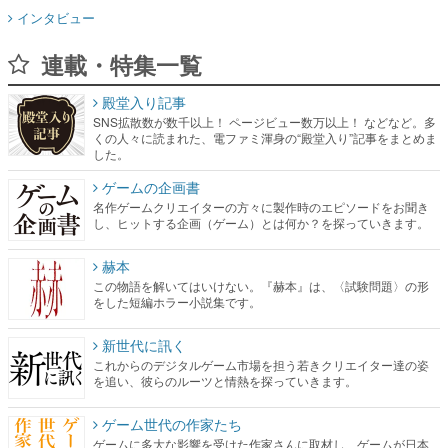
インタビュー
連載・特集一覧
殿堂入り記事
SNS拡散数が数千以上！ ページビュー数万以上！ などなど。多
くの人々に読まれた、電ファミ渾身の“殿堂入り”記事をまとめま
した。
ゲームの企画書
名作ゲームクリエイターの方々に製作時のエピソードをお聞き
し、ヒットする企画（ゲーム）とは何か？を探っていきます。
赫本
この物語を解いてはいけない。『赫本』は、〈試験問題〉の形
をした短編ホラー小説集です。
新世代に訊く
これからのデジタルゲーム市場を担う若きクリエイター達の姿
を追い、彼らのルーツと情熱を探っていきます。
ゲーム世代の作家たち
ゲームに多大な影響を受けた作家さんに取材し、ゲームが日本