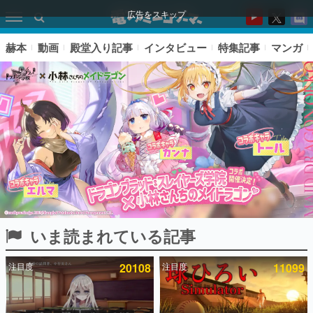
広告をスキップ
赫本
動画
殿堂入り記事
インタビュー
特集記事
マンガ
いま読まれている記事
ピックアップ
注目度
20108
注目度
11099
電ファミのいま読まれている記事ランキング
アプリセール情報