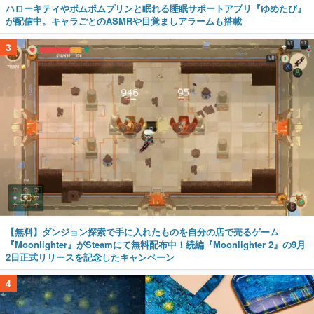
ハローキティやポムポムプリンと眠れる睡眠サポートアプリ『ゆめたび』
が配信中。キャラごとのASMRや目覚ましアラームも搭載
3
【無料】ダンジョン探索で手に入れたものを自分の店で売るゲーム
『Moonlighter』がSteamにて無料配布中！続編『Moonlighter 2』の9月
2日正式リリースを記念したキャンペーン
4