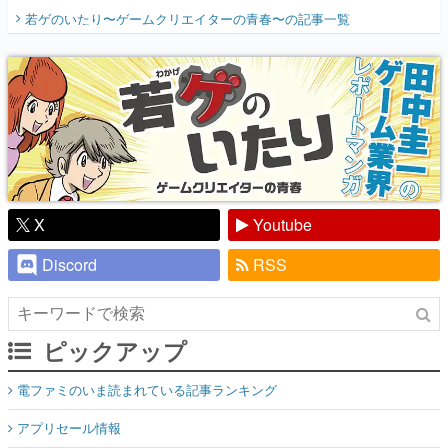
開く。業界の快男児・松山 洋に流れる血は
若ゲのいたり〜ゲームクリエイターの青春〜
の記事一覧
『少年ジャンプ』色だった【若ゲのいた
り】
X
Youtube
Discord
RSS
ピックアップ
電ファミのいま読まれている記事ランキング
アプリセール情報