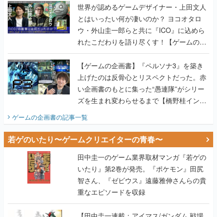
世界が認めるゲームデザイナー・上田文人
とはいったい何が凄いのか？ ヨコオタロ
ウ・外山圭一郎らと共に『ICO』に込めら
れたこだわりを語り尽くす！【ゲームの企
画書】
【ゲームの企画書】『ペルソナ3』を築き
上げたのは反骨心とリスペクトだった。赤
い企画書のもとに集った“愚連隊”がシリー
ズを生まれ変わらせるまで【橋野桂インタ
ビュー】
ゲームの企画書
の記事一覧
若ゲのいたり〜ゲームクリエイターの青春〜
田中圭一のゲーム業界取材マンガ『若ゲの
いたり』第2巻が発売。『ポケモン』田尻
智さん、『ゼビウス』遠藤雅伸さんらの貴
重なエピソードを収録
【田中圭一連載：アイマス/ガンダム 戦場