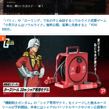
「パリィ」や「ローリング」で女の子と会話するソウルライク恋愛ゲーム
『小早川さんはソウルライク』無料公開。返事に失敗すると「YOU
DIED」
2
『機動戦士ガンダム』の「シャア専用ザクⅡ」をイメージした散水ホース
リールが予約開始。本体にはシャアのパーソナルマークやジオン公国軍の