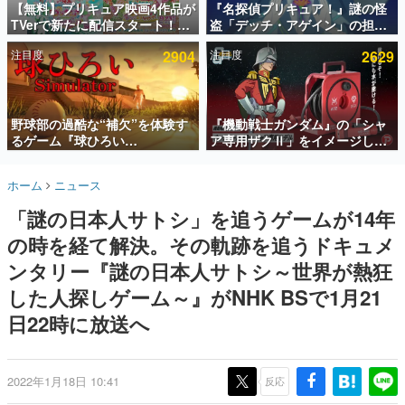
【無料】プリキュア映画4作品が
『名探偵プリキュア！』謎の怪
TVerで新たに配信スタート！な
盗「デッチ・アゲイン」の担当
インタビュー
んと2018年～2024年の映画ほぼ
キャストは天﨑滉平さんと判
注目度
2904
注目度
2629
すべてが見放題に、ぶっちゃけ
明。『Re:ゼロから始める異世
連載・特集一覧
ありえないラインナップ
界生活』オットー役、『ヒプノ
シスマイク』山田三郎役など
殿堂入り記事
SNS拡散数が数千以上！ ページビュー数万以上！ などな
野球部の過酷な“補欠”を体験す
『機動戦士ガンダム』の「シャ
ど。多くの人々に読まれた、電ファミ渾身の“殿堂入り”記
るゲーム『球ひろい
ア専用ザクⅡ」をイメージした
事をまとめました。
Simulator』が「1件」のウィッ
散水ホースリールが予約開始。
シュリストをもとにチェコ語に
本体にはシャアのパーソナルマ
ゲームの企画書
ホーム
ニュース
対応しSNSで話題に。『キング
ークやジオン公国軍のエンブレ
名作ゲームクリエイターの方々に製作時のエピソードをお
聞きし、ヒットする企画（ゲーム）とは何か？を探ってい
ダム・カム』開発元やチェコの
ム、型式番号などを配置
「謎の日本人サトシ」を追うゲームが14年
きます。
プロ野球選手から称賛の声
の時を経て解決。その軌跡を追うドキュメ
赫本
この物語を解いてはいけない。『赫本』は、〈試験問題〉
ンタリー『謎の日本人サトシ～世界が熱狂
の形をした短編ホラー小説集です。
した人探しゲーム～』がNHK BSで1月21
日22時に放送へ
新世代に訊く
これからのデジタルゲーム市場を担う若きクリエイター達
の姿を追い、彼らのルーツと情熱を探っていきます。
2022年1月18日 10:41
反応
ゲーム世代の作家たち
ゲームに多大な影響を受けた作家さんに取材し、ゲームが