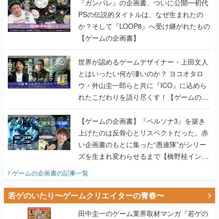
『ガンパレ』の企画書、ついに公開━初代
PSの伝説的タイトルは、なぜ生まれたの
か？そして『LOOP8』へ受け継がれたもの
【ゲームの企画書】
世界が認めるゲームデザイナー・上田文人
とはいったい何が凄いのか？ ヨコオタロ
ウ・外山圭一郎らと共に『ICO』に込めら
れたこだわりを語り尽くす！【ゲームの企
画書】
【ゲームの企画書】『ペルソナ3』を築き
上げたのは反骨心とリスペクトだった。赤
い企画書のもとに集った“愚連隊”がシリー
ズを生まれ変わらせるまで【橋野桂インタ
ビュー】
ゲームの企画書
の記事一覧
若ゲのいたり〜ゲームクリエイターの青春〜
田中圭一のゲーム業界取材マンガ『若ゲの