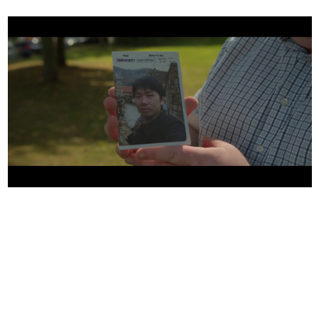
日本のコンテンツ産業やカルチャーに与えた影響を探る企
画です。
日本モバイルゲーム産業史
日本のモバイルゲーム史における主要なトピック・タイト
ルを網羅するほか、開発者へのインタビューや識者による
解説を掲載。約20年の歴史が一望できる決定版！
若ゲのいたり〜ゲームクリエイターの青春〜
『うつヌケ』『ペンと箸』等で知られるマンガ家・田中圭
一先生によるゲーム業界レポートマンガです。
なんでゲームは面白い？
ゲーム開発者・hamatsu氏がゲームの魅力を画面や操作の
具体的な形から解き明かしていく、硬派で骨太な評論連載
です。
ゲームが変えた日本語
「経験値」「裏技」「ラスボス」… ゲームにまつわる言葉
の起源や用法の変遷を、コンピューター文化史研究家・タ
イニーP氏が徹底調査。
カテゴリ
特集記事