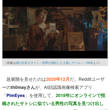
（画像は
謎の日本人サトシ～世界が熱狂した人探しゲーム～ – NHK
より）
急展開を見せたのは
だ。Redditユーザ
2020年12月
ーの
が、AI顔認識画像検索アプリ
th0mayさん
「
」を使用して、
PimEyes
2018年にオンラインで投
稿されたサトシに似ている男性の写真を見つけ出し