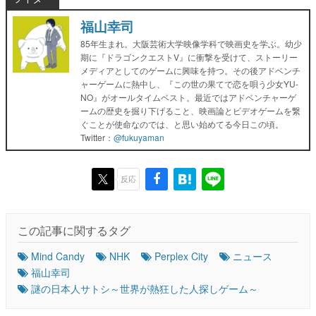
福山幸司
85年生まれ。大阪芸術大学映像学科で映画史を学ぶ。幼少
期に『ドラゴンクエストV』に衝撃を受けて、ストーリー
メディアとしてのゲームに興味を持つ。その後アドベンチ
ャーゲームに熱中し、『この世の果てで恋を唄う少女YU-
NO』がオールタイムベスト。最近ではアドベンチャーゲ
ームの歴史を掘り下げること、映画論とビデオゲームを繋
ぐことが使命なのでは、と思い始めてる今日この頃。
Twitter：
@fukuyaman
反応
この記事に関するタグ
Mind Candy
NHK
Perplex City
ニュース
福山幸司
謎の日本人サトシ～世界が熱狂した人探しゲーム～