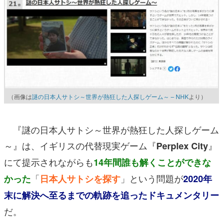
（画像は
謎の日本人サトシ～世界が熱狂した人探しゲーム～ – NHK
より）
『謎の日本人サトシ～世界が熱狂した人探しゲーム
～』は、イギリスの代替現実ゲーム『
』
Perplex City
にて提示されながらも
14年間誰も解くことができな
「
」という問題が
かった
日本人サトシを探す
2020年
末に解決へ至るまでの軌跡を追ったドキュメンタリー
だ。