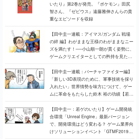
いたり』第2巻が発売。『ポケモン』田尻
智さん、『ゼビウス』遠藤雅伸さんらの貴
重なエピソードを収録
【田中圭一連載：アイマス/ガンダム 戦場
の絆 編】わがままな王様のわがままなニー
ズを満たす！──小山順一朗が貫く姿勢に、
ゲームクリエイターとしての矜持を見た
【若ゲのいたり最終回】
【田中圭一連載：バーチャファイター編】
「新しい3D表現のために、軍事技術を採り
入れたい」世界情勢を味方につけて、ゲー
ムに革命をもたらした鈴木 裕の功績【若ゲ
のいたり】
【田中圭一：若ゲのいたり】ゲーム開発統
合環境「Unreal Engine」最新バージョン
で、開発環境はどう変わる？ ゲーム業界向
けソリューションイベント「GTMF2019」
に行って、より理解を深めよう【PR】