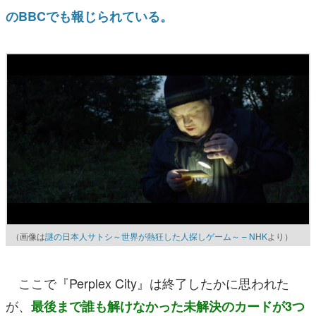
のBBCでも報じられている。
（画像は
謎の日本人サトシ～世界が熱狂した人探しゲーム～ – NHK
より）
ここで『Perplex City』は終了したかに思われた
が、
最後まで誰も解けなかった未解決のカードが3つ