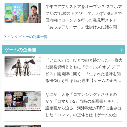
半年でアプリストアをオープン？ スマホア
プリの“代替ストア”として、わずか6ヵ月で
国内向けローンチを行った発見型ストア
『あっぷアリーナ！』仕掛け人に話を聞い
てみた
インタビュー
の記事一覧
ゲームの企画書
『アビス』は、ひとつの奇跡だった──膨大
な開発資料とともに『テイルズ オブ ジ ア
ビス』開発陣に聞く、「生まれた意味を知
るRPG」が生まれた理由【ゲームの企画
書】
なにが、人を「ロマンシング」させるの
か？『ロマサガ2』当時の企画書とキャラ
設定画から迫る、河津秋敏がRPGに生み出
した「ロマン」の正体とは【ゲームの企画
書】