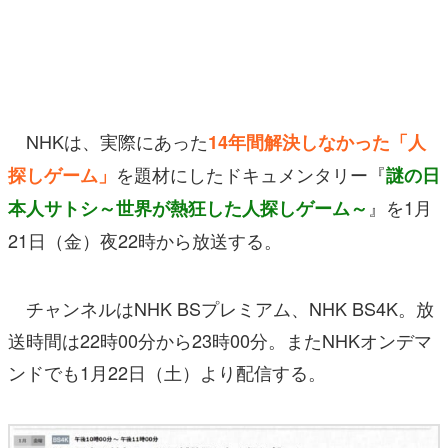
マンガ
女性向け
アプリレビュー
NHKは、実際にあった
14年間解決しなかった「人
その他
を題材にしたドキュメンタリー『
探しゲーム」
謎の日
』を1月
本人サトシ～世界が熱狂した人探しゲーム～
電ファミニコゲーマーとは？
21日（金）夜22時から放送する。
運営：株式会社マレ
チャンネルはNHK BSプレミアム、NHK BS4K。放
送時間は22時00分から23時00分。またNHKオンデマ
ンドでも1月22日（土）より配信する。