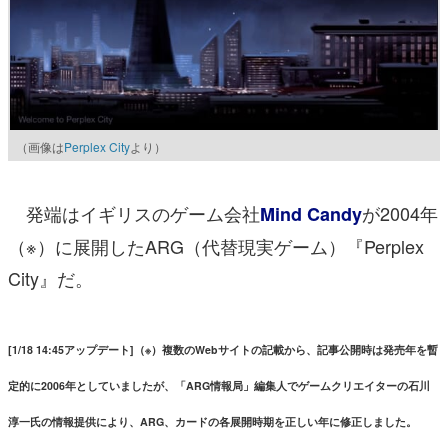
（画像は
Perplex City
より）
発端はイギリスのゲーム会社
が2004年
Mind Candy
（※）に展開したARG（代替現実ゲーム）『Perplex
City』だ。
[1/18 14:45アップデート]（※）複数のWebサイトの記載から、記事公開時は発売年を暫
定的に2006年としていましたが、「ARG情報局」編集人でゲームクリエイターの石川
淳一氏の情報提供により、ARG、カードの各展開時期を正しい年に修正しました。