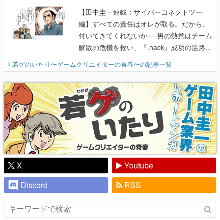
【田中圭一連載：サイバーコネクトツー
編】すべての責任はオレが取る。だから、
付いてきてくれないか──男の熱意はチーム
解散の危機を救い、『.hack』成功の活路を
開く。業界の快男児・松山 洋に流れる血は
若ゲのいたり〜ゲームクリエイターの青春〜
の記事一覧
『少年ジャンプ』色だった【若ゲのいた
り】
X
Youtube
Discord
RSS