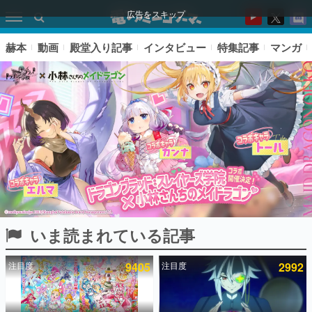
広告をスキップ
赫本
動画
殿堂入り記事
インタビュー
特集記事
マンガ
いま読まれている記事
ピックアップ
注目度
9405
注目度
2992
電ファミのいま読まれている記事ランキング
アプリセール情報