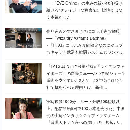
──『EVE Online』の生みの親が18年掲げ
続ける”クレイジーな宣言”は、比喩ではな
く本気だった
作り込みのすさまじさにコラボ先も驚嘆
──『Wizardry Variants Daphne』
×『FFXI』コラボが期間限定なのにジョブ
もキャラも武器も戦闘システムもワンオフ
で作り込まれた理由を両ディレクターに聞
く
『TATSUJIN』の弓削雅稔×『ライデンファ
イターズ』の齋藤貴幸──かつて縦シュー全
盛期を支えていた2人が、30年後に同じ会
社で机を並べる理由とは。新作
『TATSUJIN EXTREME』で初タッグを組
んだレジェンド2人に訊く開発秘話
実写映像1000分、ルート分岐100種類以
上。配信開始5日で100万本を売った、中国
発の実写インタラクティブドラマゲーム
『盛世天下：女帝への道II』の、規模が違
うこだわりをプロデューサーに聞いた