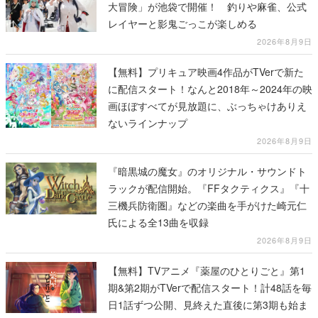
大冒険」が池袋で開催！ 釣りや麻雀、公式
レイヤーと影鬼ごっこが楽しめる
2026年8月9日
【無料】プリキュア映画4作品がTVerで新た
に配信スタート！なんと2018年～2024年の映
画ほぼすべてが見放題に、ぶっちゃけありえ
ないラインナップ
2026年8月9日
『暗黒城の魔女』のオリジナル・サウンドト
ラックが配信開始。『FFタクティクス』『十
三機兵防衛圏』などの楽曲を手がけた崎元仁
氏による全13曲を収録
2026年8月9日
【無料】TVアニメ『薬屋のひとりごと』第1
期&第2期がTVerで配信スタート！計48話を毎
日1話ずつ公開、見終えた直後に第3期も始ま