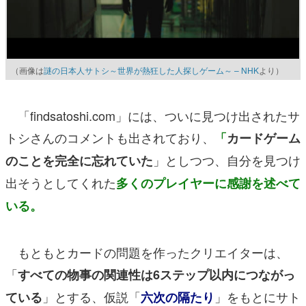
（画像は
謎の日本人サトシ～世界が熱狂した人探しゲーム～ – NHK
より）
「findsatoshi.com」には、ついに見つけ出されたサ
トシさんのコメントも出されており、
「
カードゲーム
」としつつ、自分を見つけ
のことを完全に忘れていた
出そうとしてくれた
多くのプレイヤーに感謝を述べて
いる。
もともとカードの問題を作ったクリエイターは、
「
すべての物事の関連性は6ステップ以内につながっ
」とする、仮説「
」をもとにサト
ている
六次の隔たり