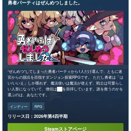
勇者パーティはぜんめつしました。
“ぜんめつ”してしまった勇者パーティから1人だけ選んで、ともに迷
宮からの脱出を目指すダンジョン探索RPGです。 ただし勇者は「は
い/いいえ」しか喋れず、魔法使いは魔法が使えず、戦士は可愛らし
い人形になっていて、僧侶は██を崇拝しています。誰を救うのかを
選ぶのは、あなたです。
インディー
RPG
リリース日：2026年第4四半期
Steamストアページ