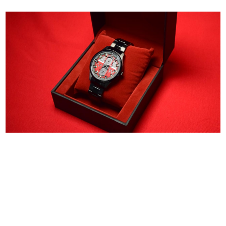
日本のコンテンツ産業やカルチャーに与えた影響を探る企
画です。
日本モバイルゲーム産業史
日本のモバイルゲーム史における主要なトピック・タイト
ルを網羅するほか、開発者へのインタビューや識者による
解説を掲載。約20年の歴史が一望できる決定版！
若ゲのいたり〜ゲームクリエイターの青春〜
『うつヌケ』『ペンと箸』等で知られるマンガ家・田中圭
一先生によるゲーム業界レポートマンガです。
なんでゲームは面白い？
ゲーム開発者・hamatsu氏がゲームの魅力を画面や操作の
具体的な形から解き明かしていく、硬派で骨太な評論連載
です。
ゲームが変えた日本語
「経験値」「裏技」「ラスボス」… ゲームにまつわる言葉
の起源や用法の変遷を、コンピューター文化史研究家・タ
イニーP氏が徹底調査。
カテゴリ
特集記事