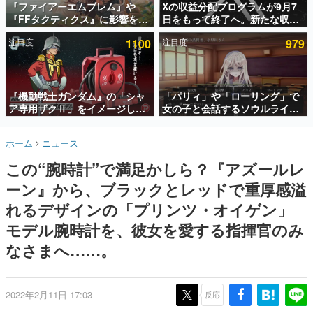
『ファイアーエムブレム』や
Xの収益分配プログラムが9月7
『FFタクティクス』に影響を受
日をもって終了へ。新たな収益
インタビュー
けた新作戦略RPG『Beaten
化制度「Original Content
注目度
1100
注目度
979
Path』2027年に発売へ。
Rewards Program」を発表
連載・特集一覧
PC（Steam）、PS5、Xbox、
Switch向けにリリース予定
殿堂入り記事
SNS拡散数が数千以上！ ページビュー数万以上！ などな
『機動戦士ガンダム』の「シャ
「パリィ」や「ローリング」で
ど。多くの人々に読まれた、電ファミ渾身の“殿堂入り”記
ア専用ザクⅡ」をイメージした
女の子と会話するソウルライク
事をまとめました。
散水ホースリールが予約開始。
恋愛ゲーム『小早川さんはソウ
本体にはシャアのパーソナルマ
ルライク』無料公開。返事に失
ゲームの企画書
ホーム
ニュース
ークやジオン公国軍のエンブレ
敗すると「YOU DIED」
名作ゲームクリエイターの方々に製作時のエピソードをお
聞きし、ヒットする企画（ゲーム）とは何か？を探ってい
ム、型式番号などを配置
この“腕時計”で満足かしら？『アズールレ
きます。
ーン』から、ブラックとレッドで重厚感溢
赫本
この物語を解いてはいけない。『赫本』は、〈試験問題〉
れるデザインの「プリンツ・オイゲン」
の形をした短編ホラー小説集です。
モデル腕時計を、彼女を愛する指揮官のみ
なさまへ……。
新世代に訊く
これからのデジタルゲーム市場を担う若きクリエイター達
の姿を追い、彼らのルーツと情熱を探っていきます。
2022年2月11日 17:03
反応
ゲーム世代の作家たち
ゲームに多大な影響を受けた作家さんに取材し、ゲームが