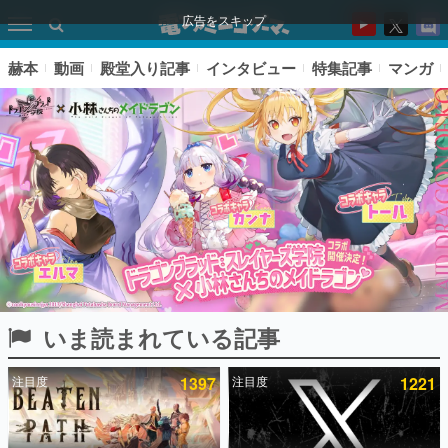
広告をスキップ
赫本
動画
殿堂入り記事
インタビュー
特集記事
マンガ
いま読まれている記事
ピックアップ
注目度
1397
注目度
1221
電ファミのいま読まれている記事ランキング
アプリセール情報