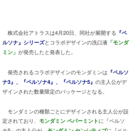
マンガ
女性向け
株式会社アトラスは4月20日、同社が展開する
『ペ
アプリレビュー
とコラボデザインの洗口液
ルソナ』シリーズ
「モンダ
その他
が発売したと発表した。
ミン」
電ファミニコゲーマーとは？
発売されるコラボデザインのモンダミンは
運営：株式会社マレ
『ペルソ
の主人公がデ
ナ3』、『ペルソナ4』、『ペルソナ5』
ザインされた数量限定のパッケージとなる。
モンダミンの種類ごとにデザインされる主人公が設
定されており、
に『ペルソ
モンダミン ペパーミント
ナ5』の主人公が、
に『ペル
モンダミン センシティブ