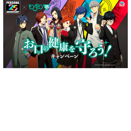
日本のコンテンツ産業やカルチャーに与えた影響を探る企
画です。
日本モバイルゲーム産業史
日本のモバイルゲーム史における主要なトピック・タイト
ルを網羅するほか、開発者へのインタビューや識者による
解説を掲載。約20年の歴史が一望できる決定版！
若ゲのいたり〜ゲームクリエイターの青春〜
『うつヌケ』『ペンと箸』等で知られるマンガ家・田中圭
一先生によるゲーム業界レポートマンガです。
なんでゲームは面白い？
ゲーム開発者・hamatsu氏がゲームの魅力を画面や操作の
具体的な形から解き明かしていく、硬派で骨太な評論連載
です。
ゲームが変えた日本語
「経験値」「裏技」「ラスボス」… ゲームにまつわる言葉
の起源や用法の変遷を、コンピューター文化史研究家・タ
イニーP氏が徹底調査。
カテゴリ
特集記事