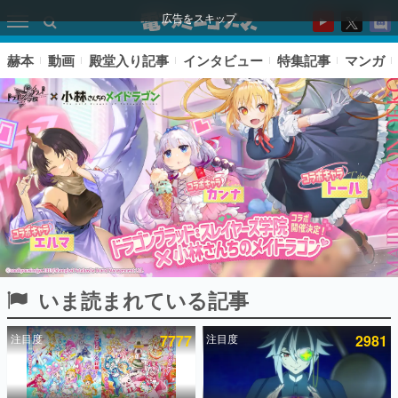
広告をスキップ
赫本
動画
殿堂入り記事
インタビュー
特集記事
マンガ
いま読まれている記事
ピックアップ
注目度
7777
注目度
2981
電ファミのいま読まれている記事ランキング
アプリセール情報