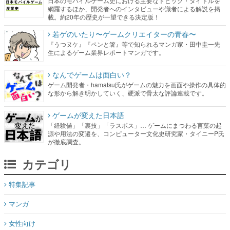
日本のモバイルゲーム史における主要なトピック・タイトルを
網羅するほか、開発者へのインタビューや識者による解説を掲
載。約20年の歴史が一望できる決定版！
若ゲのいたり〜ゲームクリエイターの青春〜
『うつヌケ』『ペンと箸』等で知られるマンガ家・田中圭一先
生によるゲーム業界レポートマンガです。
なんでゲームは面白い？
ゲーム開発者・hamatsu氏がゲームの魅力を画面や操作の具体的
な形から解き明かしていく、硬派で骨太な評論連載です。
ゲームが変えた日本語
「経験値」「裏技」「ラスボス」… ゲームにまつわる言葉の起
源や用法の変遷を、コンピューター文化史研究家・タイニーP氏
が徹底調査。
カテゴリ
特集記事
マンガ
女性向け