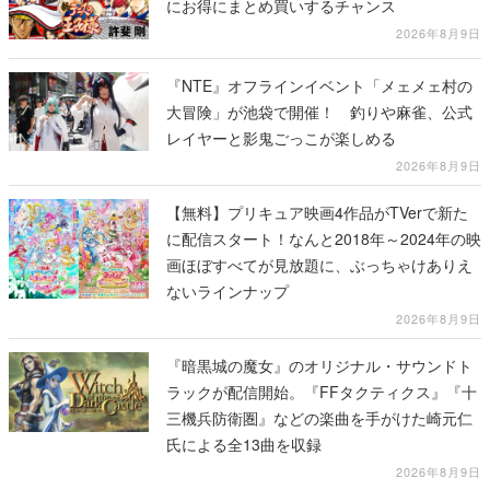
にお得にまとめ買いするチャンス
2026年8月9日
『NTE』オフラインイベント「メェメェ村の
大冒険」が池袋で開催！ 釣りや麻雀、公式
レイヤーと影鬼ごっこが楽しめる
2026年8月9日
【無料】プリキュア映画4作品がTVerで新た
に配信スタート！なんと2018年～2024年の映
画ほぼすべてが見放題に、ぶっちゃけありえ
ないラインナップ
2026年8月9日
『暗黒城の魔女』のオリジナル・サウンドト
ラックが配信開始。『FFタクティクス』『十
三機兵防衛圏』などの楽曲を手がけた崎元仁
氏による全13曲を収録
2026年8月9日