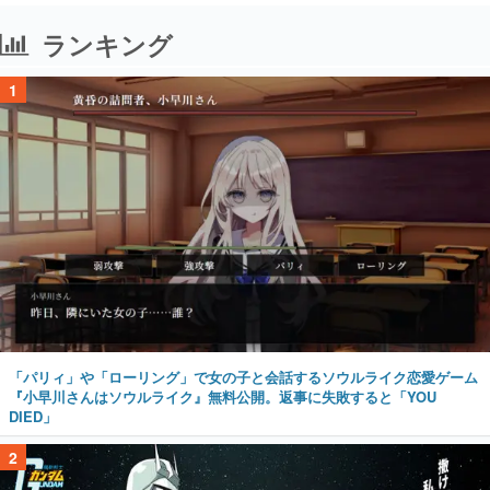
ランキング
1
「パリィ」や「ローリング」で女の子と会話するソウルライク恋愛ゲーム
『小早川さんはソウルライク』無料公開。返事に失敗すると「YOU
DIED」
2