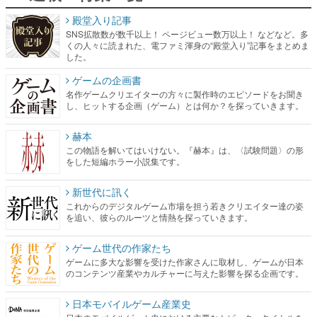
殿堂入り記事
SNS拡散数が数千以上！ ページビュー数万以上！ などなど。多
くの人々に読まれた、電ファミ渾身の“殿堂入り”記事をまとめま
した。
ゲームの企画書
名作ゲームクリエイターの方々に製作時のエピソードをお聞き
し、ヒットする企画（ゲーム）とは何か？を探っていきます。
赫本
この物語を解いてはいけない。『赫本』は、〈試験問題〉の形
をした短編ホラー小説集です。
新世代に訊く
これからのデジタルゲーム市場を担う若きクリエイター達の姿
を追い、彼らのルーツと情熱を探っていきます。
ゲーム世代の作家たち
ゲームに多大な影響を受けた作家さんに取材し、ゲームが日本
のコンテンツ産業やカルチャーに与えた影響を探る企画です。
日本モバイルゲーム産業史