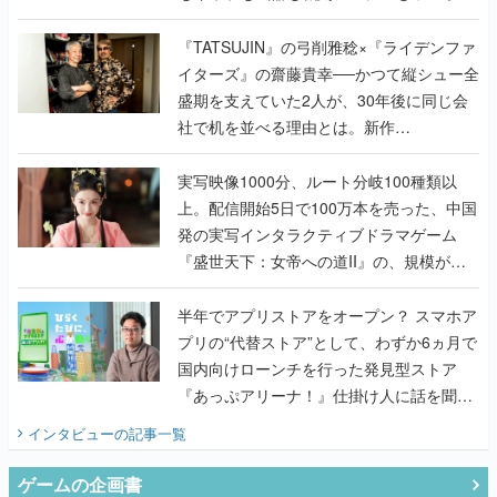
で作り込まれた理由を両ディレクターに聞
く
『TATSUJIN』の弓削雅稔×『ライデンファ
イターズ』の齋藤貴幸──かつて縦シュー全
盛期を支えていた2人が、30年後に同じ会
社で机を並べる理由とは。新作
『TATSUJIN EXTREME』で初タッグを組
んだレジェンド2人に訊く開発秘話
実写映像1000分、ルート分岐100種類以
上。配信開始5日で100万本を売った、中国
発の実写インタラクティブドラマゲーム
『盛世天下：女帝への道II』の、規模が違
うこだわりをプロデューサーに聞いた
半年でアプリストアをオープン？ スマホア
プリの“代替ストア”として、わずか6ヵ月で
国内向けローンチを行った発見型ストア
『あっぷアリーナ！』仕掛け人に話を聞い
てみた
インタビュー
の記事一覧
ゲームの企画書