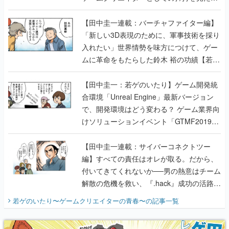
【若ゲのいたり最終回】
【田中圭一連載：バーチャファイター編】
「新しい3D表現のために、軍事技術を採り
入れたい」世界情勢を味方につけて、ゲー
ムに革命をもたらした鈴木 裕の功績【若ゲ
のいたり】
【田中圭一：若ゲのいたり】ゲーム開発統
合環境「Unreal Engine」最新バージョン
で、開発環境はどう変わる？ ゲーム業界向
けソリューションイベント「GTMF2019」
に行って、より理解を深めよう【PR】
【田中圭一連載：サイバーコネクトツー
編】すべての責任はオレが取る。だから、
付いてきてくれないか──男の熱意はチーム
解散の危機を救い、『.hack』成功の活路を
開く。業界の快男児・松山 洋に流れる血は
若ゲのいたり〜ゲームクリエイターの青春〜
の記事一覧
『少年ジャンプ』色だった【若ゲのいた
り】