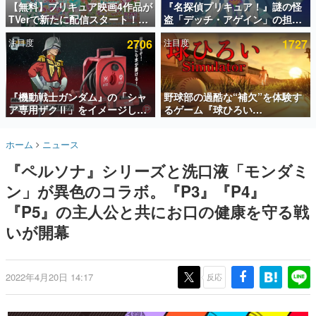
【無料】プリキュア映画4作品が
『名探偵プリキュア！』謎の怪
TVerで新たに配信スタート！な
盗「デッチ・アゲイン」の担当
インタビュー
んと2018年～2024年の映画ほぼ
キャストは天﨑滉平さんと判
注目度
2706
注目度
1727
すべてが見放題に、ぶっちゃけ
明。『Re:ゼロから始める異世
連載・特集一覧
ありえないラインナップ
界生活』オットー役、『ヒプノ
シスマイク』山田三郎役など
殿堂入り記事
SNS拡散数が数千以上！ ページビュー数万以上！ などな
『機動戦士ガンダム』の「シャ
野球部の過酷な“補欠”を体験す
ど。多くの人々に読まれた、電ファミ渾身の“殿堂入り”記
ア専用ザクⅡ」をイメージした
るゲーム『球ひろい
事をまとめました。
散水ホースリールが予約開始。
Simulator』が「1件」のウィッ
本体にはシャアのパーソナルマ
シュリストをもとにチェコ語に
ゲームの企画書
ホーム
ニュース
ークやジオン公国軍のエンブレ
対応しSNSで話題に。『キング
名作ゲームクリエイターの方々に製作時のエピソードをお
聞きし、ヒットする企画（ゲーム）とは何か？を探ってい
ム、型式番号などを配置
ダム・カム』開発元やチェコの
『ペルソナ』シリーズと洗口液「モンダミ
きます。
プロ野球選手から称賛の声
ン」が異色のコラボ。『P3』『P4』
赫本
この物語を解いてはいけない。『赫本』は、〈試験問題〉
『P5』の主人公と共にお口の健康を守る戦
の形をした短編ホラー小説集です。
いが開幕
新世代に訊く
これからのデジタルゲーム市場を担う若きクリエイター達
の姿を追い、彼らのルーツと情熱を探っていきます。
2022年4月20日 14:17
反応
ゲーム世代の作家たち
ゲームに多大な影響を受けた作家さんに取材し、ゲームが