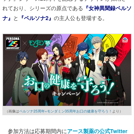
れており、シリーズの原点である
『女神異聞録ペルソ
と
の主人公も登場する。
ナ』
『ペルソナ2』
（画像は
ペルソナ25周年×モンダミン35周年お口の健康を守ろう！
より）
参加方法は応募期間内に
アース製薬の公式Twitter