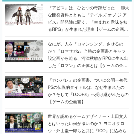
『アビス』は、ひとつの奇跡だった──膨大
な開発資料とともに『テイルズ オブ ジ ア
ビス』開発陣に聞く、「生まれた意味を知
るRPG」が生まれた理由【ゲームの企画
書】
なにが、人を「ロマンシング」させるの
か？『ロマサガ2』当時の企画書とキャラ
設定画から迫る、河津秋敏がRPGに生み出
した「ロマン」の正体とは【ゲームの企画
書】
『ガンパレ』の企画書、ついに公開━初代
PSの伝説的タイトルは、なぜ生まれたの
か？そして『LOOP8』へ受け継がれたもの
【ゲームの企画書】
世界が認めるゲームデザイナー・上田文人
とはいったい何が凄いのか？ ヨコオタロ
ウ・外山圭一郎らと共に『ICO』に込めら