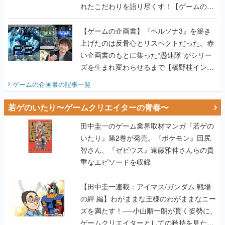
れたこだわりを語り尽くす！【ゲームの企
画書】
【ゲームの企画書】『ペルソナ3』を築き
上げたのは反骨心とリスペクトだった。赤
い企画書のもとに集った“愚連隊”がシリー
ズを生まれ変わらせるまで【橋野桂インタ
ビュー】
ゲームの企画書
の記事一覧
若ゲのいたり〜ゲームクリエイターの青春〜
田中圭一のゲーム業界取材マンガ『若ゲの
いたり』第2巻が発売。『ポケモン』田尻
智さん、『ゼビウス』遠藤雅伸さんらの貴
重なエピソードを収録
【田中圭一連載：アイマス/ガンダム 戦場
の絆 編】わがままな王様のわがままなニー
ズを満たす！──小山順一朗が貫く姿勢に、
ゲームクリエイターとしての矜持を見た