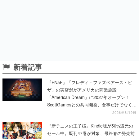
新着記事
『FNaF』「フレディ・ファズベアーズ・ピ
ザ」の実店舗がアメリカの商業施設
「American Dream」に2027年オープン！
ScottGamesとの共同開発、食事だけでなくス
テージショーや没入型のホラー体験も楽しめ
2026年8月9日
る
『新テニスの王子様』Kindle版が50%還元の
セール中。既刊47巻が対象、最終巻の発売前