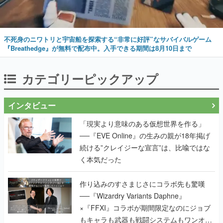
不死身のニワトリと宇宙船を探索する“非常に好評”なサバイバルゲーム
『Breathedge』が無料で配布中。入手できる期間は8月10日まで
カテゴリーピックアップ
インタビュー
「現実より意味のある仮想世界を作る」
──『EVE Online』の生みの親が18年掲げ
続ける”クレイジーな宣言”は、比喩ではな
く本気だった
作り込みのすさまじさにコラボ先も驚嘆
──『Wizardry Variants Daphne』
×『FFXI』コラボが期間限定なのにジョブ
もキャラも武器も戦闘システムもワンオフ