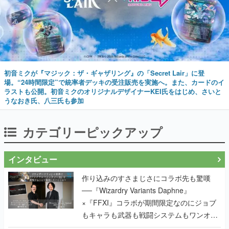
初音ミクが『マジック：ザ・ギャザリング』の「Secret Lair」に登
場。“24時間限定”で統率者デッキの受注販売を実施へ。また、カードのイ
ラストも公開。初音ミクのオリジナルデザイナーKEI氏をはじめ、さいと
うなおき氏、八三氏も参加
カテゴリーピックアップ
インタビュー
作り込みのすさまじさにコラボ先も驚嘆
──『Wizardry Variants Daphne』
×『FFXI』コラボが期間限定なのにジョブ
もキャラも武器も戦闘システムもワンオフ
で作り込まれた理由を両ディレクターに聞