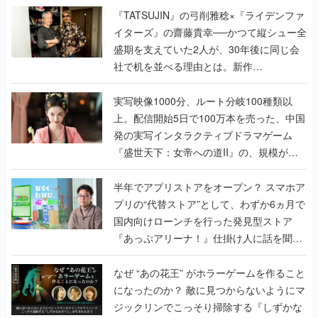
く
『TATSUJIN』の弓削雅稔×『ライデンファ
イターズ』の齋藤貴幸──かつて縦シュー全
盛期を支えていた2人が、30年後に同じ会
社で机を並べる理由とは。新作
『TATSUJIN EXTREME』で初タッグを組
んだレジェンド2人に訊く開発秘話
実写映像1000分、ルート分岐100種類以
上。配信開始5日で100万本を売った、中国
発の実写インタラクティブドラマゲーム
『盛世天下：女帝への道II』の、規模が違
うこだわりをプロデューサーに聞いた
半年でアプリストアをオープン？ スマホア
プリの“代替ストア”として、わずか6ヵ月で
国内向けローンチを行った発見型ストア
『あっぷアリーナ！』仕掛け人に話を聞い
てみた
なぜ “あの花王” がホラーゲームを作ること
になったのか？ 敵に見つからないようにマ
ジックリンでこっそり掃除する『しずかな