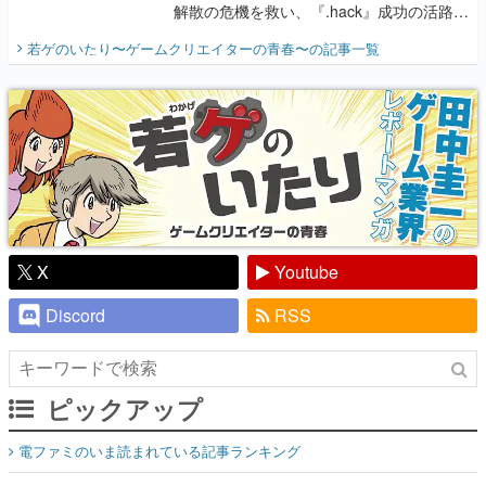
解散の危機を救い、『.hack』成功の活路を
開く。業界の快男児・松山 洋に流れる血は
若ゲのいたり〜ゲームクリエイターの青春〜
の記事一覧
『少年ジャンプ』色だった【若ゲのいた
り】
X
Youtube
Discord
RSS
ピックアップ
電ファミのいま読まれている記事ランキング