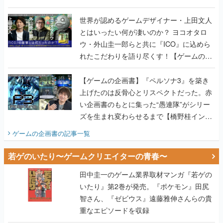
世界が認めるゲームデザイナー・上田文人
とはいったい何が凄いのか？ ヨコオタロ
ウ・外山圭一郎らと共に『ICO』に込めら
れたこだわりを語り尽くす！【ゲームの企
画書】
【ゲームの企画書】『ペルソナ3』を築き
上げたのは反骨心とリスペクトだった。赤
い企画書のもとに集った“愚連隊”がシリー
ズを生まれ変わらせるまで【橋野桂インタ
ビュー】
ゲームの企画書
の記事一覧
若ゲのいたり〜ゲームクリエイターの青春〜
田中圭一のゲーム業界取材マンガ『若ゲの
いたり』第2巻が発売。『ポケモン』田尻
智さん、『ゼビウス』遠藤雅伸さんらの貴
重なエピソードを収録