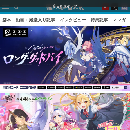
広告をスキップ
赫本
動画
殿堂入り記事
インタビュー
特集記事
マンガ
ピックアップ
電ファミのいま読まれている記事ランキング
アプリセール情報