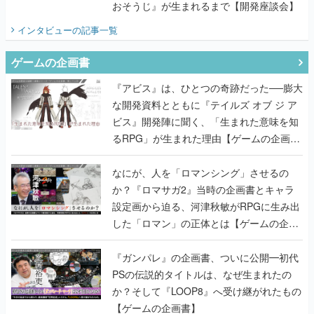
おそうじ』が生まれるまで【開発座談会】
インタビュー
の記事一覧
ゲームの企画書
『アビス』は、ひとつの奇跡だった──膨大
な開発資料とともに『テイルズ オブ ジ ア
ビス』開発陣に聞く、「生まれた意味を知
るRPG」が生まれた理由【ゲームの企画
書】
なにが、人を「ロマンシング」させるの
か？『ロマサガ2』当時の企画書とキャラ
設定画から迫る、河津秋敏がRPGに生み出
した「ロマン」の正体とは【ゲームの企画
書】
『ガンパレ』の企画書、ついに公開━初代
PSの伝説的タイトルは、なぜ生まれたの
か？そして『LOOP8』へ受け継がれたもの
【ゲームの企画書】