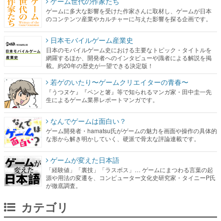
ゲーム世代の作家たち
ゲームに多大な影響を受けた作家さんに取材し、ゲームが日本
のコンテンツ産業やカルチャーに与えた影響を探る企画です。
日本モバイルゲーム産業史
日本のモバイルゲーム史における主要なトピック・タイトルを
網羅するほか、開発者へのインタビューや識者による解説を掲
載。約20年の歴史が一望できる決定版！
若ゲのいたり〜ゲームクリエイターの青春〜
『うつヌケ』『ペンと箸』等で知られるマンガ家・田中圭一先
生によるゲーム業界レポートマンガです。
なんでゲームは面白い？
ゲーム開発者・hamatsu氏がゲームの魅力を画面や操作の具体的
な形から解き明かしていく、硬派で骨太な評論連載です。
ゲームが変えた日本語
「経験値」「裏技」「ラスボス」… ゲームにまつわる言葉の起
源や用法の変遷を、コンピューター文化史研究家・タイニーP氏
が徹底調査。
カテゴリ