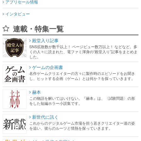
アプリセール情報
インタビュー
連載・特集一覧
殿堂入り記事
SNS拡散数が数千以上！ ページビュー数万以上！ などなど。多
くの人々に読まれた、電ファミ渾身の“殿堂入り”記事をまとめま
した。
ゲームの企画書
名作ゲームクリエイターの方々に製作時のエピソードをお聞き
し、ヒットする企画（ゲーム）とは何か？を探っていきます。
赫本
この物語を解いてはいけない。『赫本』は、〈試験問題〉の形
をした短編ホラー小説集です。
新世代に訊く
これからのデジタルゲーム市場を担う若きクリエイター達の姿
を追い、彼らのルーツと情熱を探っていきます。