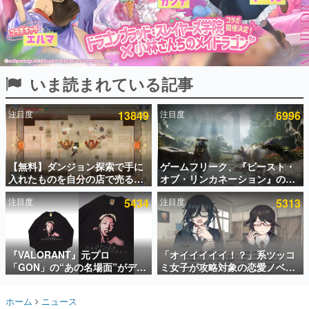
インタビュー
連載・特集一覧
殿堂入り記事
いま読まれている記事
SNS拡散数が数千以上！ ページビュー数万以上！ などな
ど。多くの人々に読まれた、電ファミ渾身の“殿堂入り”記
事をまとめました。
注目度
13849
注目度
6996
ゲームの企画書
名作ゲームクリエイターの方々に製作時のエピソードをお
聞きし、ヒットする企画（ゲーム）とは何か？を探ってい
【無料】ダンジョン探索で手に
ゲームフリーク、『ビースト・
きます。
入れたものを自分の店で売るゲ
オブ・リンカネーション』の継
赫本
ーム『Moonlighter』がSteam
続的なアプデ方針を表明。ユー
この物語を解いてはいけない。『赫本』は、〈試験問題〉
注目度
5434
注目度
5313
にて無料配布中！続編
ザーからの意見を真摯に受け止
の形をした短編ホラー小説集です。
『Moonlighter 2』の9月2日正
めて対応へ。修正パッチは約1週
式リリースを記念したキャンペ
間以内に配信される予定
ーン
新世代に訊く
『VALORANT』元プロ
「オイイイイイ！？」系ツッコ
これからのデジタルゲーム市場を担う若きクリエイター達
の姿を追い、彼らのルーツと情熱を探っていきます。
「GON」の“あの名場面”がデザ
ミ女子が攻略対象の恋愛ノベル
インされた新作グッズが本日8月
ゲーム『美術部カノジョ』
5日より期間限定で発売。Tシャ
Steamストアページが公開。
ゲーム世代の作家たち
ホーム
ニュース
ツやコインケース、アクキーな
「お前らーそろそろ自重しろ
ゲームに多大な影響を受けた作家さんに取材し、ゲームが