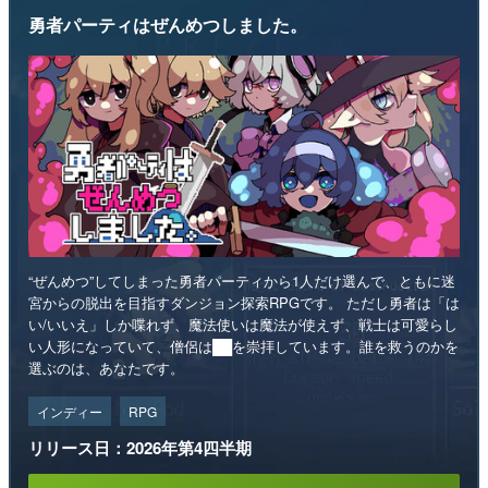
勇者パーティはぜんめつしました。
“ぜんめつ”してしまった勇者パーティから1人だけ選んで、ともに迷
宮からの脱出を目指すダンジョン探索RPGです。 ただし勇者は「は
い/いいえ」しか喋れず、魔法使いは魔法が使えず、戦士は可愛らし
い人形になっていて、僧侶は██を崇拝しています。誰を救うのかを
選ぶのは、あなたです。
インディー
RPG
リリース日：2026年第4四半期