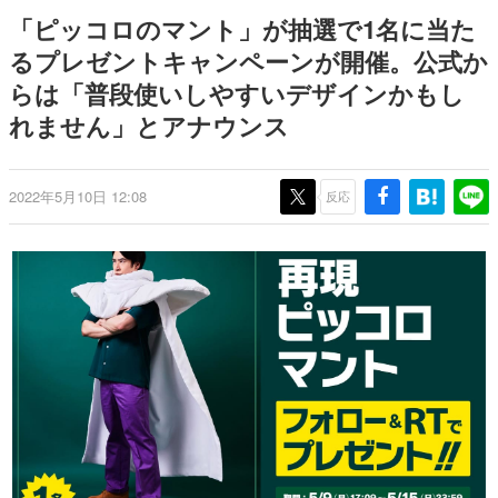
どが全品受注生産で登場、過去
ー？＾＾」暗黒微笑の夢女子
日本のコンテンツ産業やカルチャーに与えた影響を探る企
「ピッコロのマント」が抽選で1名に当た
に発売したグッズの再販も
や、萌え声不思議ちゃん女子と
画です。
青春を謳歌
るプレゼントキャンペーンが開催。公式か
日本モバイルゲーム産業史
らは「普段使いしやすいデザインかもし
日本のモバイルゲーム史における主要なトピック・タイト
ルを網羅するほか、開発者へのインタビューや識者による
れません」とアナウンス
解説を掲載。約20年の歴史が一望できる決定版！
若ゲのいたり〜ゲームクリエイターの青春〜
『うつヌケ』『ペンと箸』等で知られるマンガ家・田中圭
2022年5月10日 12:08
反応
一先生によるゲーム業界レポートマンガです。
なんでゲームは面白い？
ゲーム開発者・hamatsu氏がゲームの魅力を画面や操作の
具体的な形から解き明かしていく、硬派で骨太な評論連載
です。
ゲームが変えた日本語
「経験値」「裏技」「ラスボス」… ゲームにまつわる言葉
の起源や用法の変遷を、コンピューター文化史研究家・タ
イニーP氏が徹底調査。
カテゴリ
特集記事