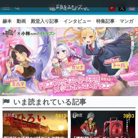
広告をスキップ
赫本
動画
殿堂入り記事
インタビュー
特集記事
マンガ
いま読まれている記事
ピックアップ
注目度
5412
注目度
3993
電ファミのいま読まれている記事ランキング
アプリセール情報