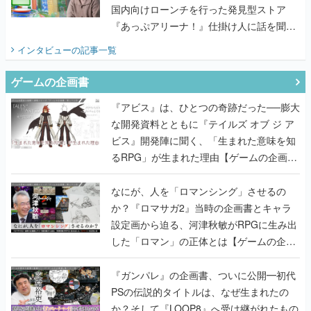
国内向けローンチを行った発見型ストア
『あっぷアリーナ！』仕掛け人に話を聞い
てみた
インタビュー
の記事一覧
ゲームの企画書
『アビス』は、ひとつの奇跡だった──膨大
な開発資料とともに『テイルズ オブ ジ ア
ビス』開発陣に聞く、「生まれた意味を知
るRPG」が生まれた理由【ゲームの企画
書】
なにが、人を「ロマンシング」させるの
か？『ロマサガ2』当時の企画書とキャラ
設定画から迫る、河津秋敏がRPGに生み出
した「ロマン」の正体とは【ゲームの企画
書】
『ガンパレ』の企画書、ついに公開━初代
PSの伝説的タイトルは、なぜ生まれたの
か？そして『LOOP8』へ受け継がれたもの