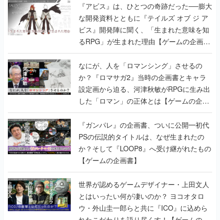
『アビス』は、ひとつの奇跡だった──膨大
な開発資料とともに『テイルズ オブ ジ ア
ビス』開発陣に聞く、「生まれた意味を知
るRPG」が生まれた理由【ゲームの企画
書】
なにが、人を「ロマンシング」させるの
か？『ロマサガ2』当時の企画書とキャラ
設定画から迫る、河津秋敏がRPGに生み出
した「ロマン」の正体とは【ゲームの企画
書】
『ガンパレ』の企画書、ついに公開━初代
PSの伝説的タイトルは、なぜ生まれたの
か？そして『LOOP8』へ受け継がれたもの
【ゲームの企画書】
世界が認めるゲームデザイナー・上田文人
とはいったい何が凄いのか？ ヨコオタロ
ウ・外山圭一郎らと共に『ICO』に込めら
れたこだわりを語り尽くす！【ゲームの企