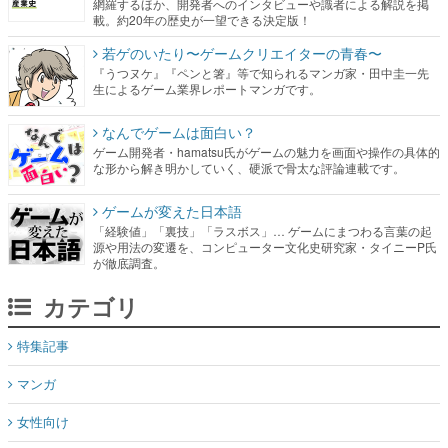
網羅するほか、開発者へのインタビューや識者による解説を掲
載。約20年の歴史が一望できる決定版！
若ゲのいたり〜ゲームクリエイターの青春〜
『うつヌケ』『ペンと箸』等で知られるマンガ家・田中圭一先
生によるゲーム業界レポートマンガです。
なんでゲームは面白い？
ゲーム開発者・hamatsu氏がゲームの魅力を画面や操作の具体的
な形から解き明かしていく、硬派で骨太な評論連載です。
ゲームが変えた日本語
「経験値」「裏技」「ラスボス」… ゲームにまつわる言葉の起
源や用法の変遷を、コンピューター文化史研究家・タイニーP氏
が徹底調査。
カテゴリ
特集記事
マンガ
女性向け