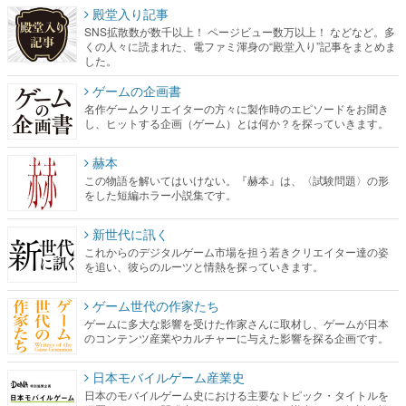
殿堂入り記事
SNS拡散数が数千以上！ ページビュー数万以上！ などなど。多
くの人々に読まれた、電ファミ渾身の“殿堂入り”記事をまとめま
した。
ゲームの企画書
名作ゲームクリエイターの方々に製作時のエピソードをお聞き
し、ヒットする企画（ゲーム）とは何か？を探っていきます。
赫本
この物語を解いてはいけない。『赫本』は、〈試験問題〉の形
をした短編ホラー小説集です。
新世代に訊く
これからのデジタルゲーム市場を担う若きクリエイター達の姿
を追い、彼らのルーツと情熱を探っていきます。
ゲーム世代の作家たち
ゲームに多大な影響を受けた作家さんに取材し、ゲームが日本
のコンテンツ産業やカルチャーに与えた影響を探る企画です。
日本モバイルゲーム産業史
日本のモバイルゲーム史における主要なトピック・タイトルを