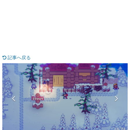
日本のコンテンツ産業やカルチャーに与えた影響を探る企
画です。
日本モバイルゲーム産業史
日本のモバイルゲーム史における主要なトピック・タイト
ルを網羅するほか、開発者へのインタビューや識者による
解説を掲載。約20年の歴史が一望できる決定版！
若ゲのいたり〜ゲームクリエイターの青春〜
『うつヌケ』『ペンと箸』等で知られるマンガ家・田中圭
一先生によるゲーム業界レポートマンガです。
記事へ戻る
なんでゲームは面白い？
ゲーム開発者・hamatsu氏がゲームの魅力を画面や操作の
具体的な形から解き明かしていく、硬派で骨太な評論連載
です。
ゲームが変えた日本語
「経験値」「裏技」「ラスボス」… ゲームにまつわる言葉
の起源や用法の変遷を、コンピューター文化史研究家・タ
イニーP氏が徹底調査。
カテゴリ
16 / 24
特集記事