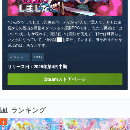
“ぜんめつ”してしまった勇者パーティから1人だけ選んで、ともに迷
宮からの脱出を目指すダンジョン探索RPGです。 ただし勇者は「は
い/いいえ」しか喋れず、魔法使いは魔法が使えず、戦士は可愛らし
い人形になっていて、僧侶は██を崇拝しています。誰を救うのかを
選ぶのは、あなたです。
インディー
RPG
リリース日：2026年第4四半期
Steamストアページ
ランキング
1