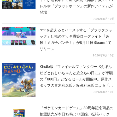
レルや『ブラッドボーン』の新作アイテムが
登場
2026年8月10日
“21”を超えるとバーストする「ブラックジャ
ック」仕様のデッキ構築ローグライト『必
殺！メガ子パンチ！』が8月11日Steamにて
リリース
2026年8月10日
Kindle版『ファイナルファンタジーIXえほん
ビビとおじいちゃんと旅立ちの日に』が半額
の「660円」となるセールが開催中。原作ス
タッフの青木和彦氏と板鼻利幸氏による「ビ
ビ」の前日譚
2026年8月10日
『ポケモンカードゲーム』30周年記念商品の
抽選販売が本日12時より開始。拡張パック