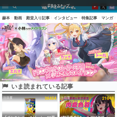
広告をスキップ
赫本
動画
殿堂入り記事
インタビュー
特集記事
マンガ
いま読まれている記事
ピックアップ
注目度
36454
注目度
21648
電ファミのいま読まれている記事ランキング
アプリセール情報