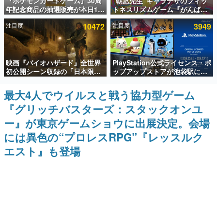
『ポケモンカードゲーム』30周
“朝凪先生”キャラデザのフィッ
年記念商品の抽選販売が本日12
トネスリズムゲーム『がんば
インタビュー
時より開始。拡張パック「30th
れ！チアリズム』Steamストア
注目度
10472
注目度
3949
CELEBRATION」のボックス
ページが公開。キャラクターの
連載・特集一覧
に、「プレミアムデッキセット
CVは陽向葵ゅかさん
エーフィ・ブラッキー」
「FUTURISTIC BOX」の計3商
殿堂入り記事
品
映画『バイオハザード』全世界
PlayStation公式ライセンス・ポ
SNS拡散数が数千以上！ ページビュー数万以上！ などな
ど。多くの人々に読まれた、電ファミ渾身の“殿堂入り”記
初公開シーン収録の「日本限
ップアップストアが池袋駅にて
事をまとめました。
定」予告映像が解禁。バイオの
期間限定で開催。夏のアパレル
日（8月10日）にあわせて、
や『ブラッドボーン』の新作ア
最大4人でウイルスと戦う協力型ゲーム
ゲームの企画書
「ラクーンシティ総合病院」へ
イテムが登場
名作ゲームクリエイターの方々に製作時のエピソードをお
『グリッチバスターズ：スタックオンユ
行く配達人の姿が披露
聞きし、ヒットする企画（ゲーム）とは何か？を探ってい
きます。
ー』が東京ゲームショウに出展決定。会場
赫本
には異色の“プロレスRPG”『レッスルク
この物語を解いてはいけない。『赫本』は、〈試験問題〉
エスト』も登場
の形をした短編ホラー小説集です。
新世代に訊く
これからのデジタルゲーム市場を担う若きクリエイター達
の姿を追い、彼らのルーツと情熱を探っていきます。
ゲーム世代の作家たち
ゲームに多大な影響を受けた作家さんに取材し、ゲームが