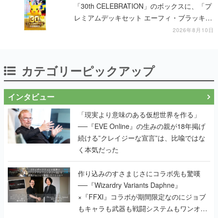
「30th CELEBRATION」のボックスに、「プ
レミアムデッキセット エーフィ・ブラッキ
ー」「FUTURISTIC BOX」の計3商品
2026年8月10日
カテゴリーピックアップ
インタビュー
「現実より意味のある仮想世界を作る」
──『EVE Online』の生みの親が18年掲げ
続ける”クレイジーな宣言”は、比喩ではな
く本気だった
作り込みのすさまじさにコラボ先も驚嘆
──『Wizardry Variants Daphne』
×『FFXI』コラボが期間限定なのにジョブ
もキャラも武器も戦闘システムもワンオフ