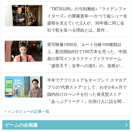
で作り込まれた理由を両ディレクターに聞
く
『TATSUJIN』の弓削雅稔×『ライデンファ
イターズ』の齋藤貴幸──かつて縦シュー全
盛期を支えていた2人が、30年後に同じ会
社で机を並べる理由とは。新作
『TATSUJIN EXTREME』で初タッグを組
んだレジェンド2人に訊く開発秘話
実写映像1000分、ルート分岐100種類以
上。配信開始5日で100万本を売った、中国
発の実写インタラクティブドラマゲーム
『盛世天下：女帝への道II』の、規模が違
うこだわりをプロデューサーに聞いた
半年でアプリストアをオープン？ スマホア
プリの“代替ストア”として、わずか6ヵ月で
国内向けローンチを行った発見型ストア
『あっぷアリーナ！』仕掛け人に話を聞い
てみた
インタビュー
の記事一覧
ゲームの企画書