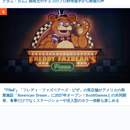
グダム・カム』開発元やチェコのプロ野球選手から称賛の声
5
『FNaF』「フレディ・ファズベアーズ・ピザ」の実店舗がアメリカの商
業施設「American Dream」に2027年オープン！ScottGamesとの共同開
発、食事だけでなくステージショーや没入型のホラー体験も楽しめる