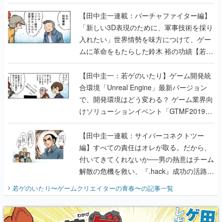
【若ゲのいたり最終回】
【田中圭一連載：バーチャファイター編】
「新しい3D表現のために、軍事技術を採り
入れたい」世界情勢を味方につけて、ゲー
ムに革命をもたらした鈴木 裕の功績【若ゲ
のいたり】
【田中圭一：若ゲのいたり】ゲーム開発統
合環境「Unreal Engine」最新バージョン
で、開発環境はどう変わる？ ゲーム業界向
けソリューションイベント「GTMF2019」
に行って、より理解を深めよう【PR】
【田中圭一連載：サイバーコネクトツー
編】すべての責任はオレが取る。だから、
付いてきてくれないか──男の熱意はチーム
解散の危機を救い、『.hack』成功の活路を
開く。業界の快男児・松山 洋に流れる血は
若ゲのいたり〜ゲームクリエイターの青春〜
の記事一覧
『少年ジャンプ』色だった【若ゲのいた
り】