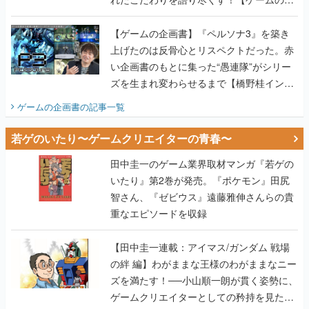
画書】
【ゲームの企画書】『ペルソナ3』を築き
上げたのは反骨心とリスペクトだった。赤
い企画書のもとに集った“愚連隊”がシリー
ズを生まれ変わらせるまで【橋野桂インタ
ビュー】
ゲームの企画書
の記事一覧
若ゲのいたり〜ゲームクリエイターの青春〜
田中圭一のゲーム業界取材マンガ『若ゲの
いたり』第2巻が発売。『ポケモン』田尻
智さん、『ゼビウス』遠藤雅伸さんらの貴
重なエピソードを収録
【田中圭一連載：アイマス/ガンダム 戦場
の絆 編】わがままな王様のわがままなニー
ズを満たす！──小山順一朗が貫く姿勢に、
ゲームクリエイターとしての矜持を見た