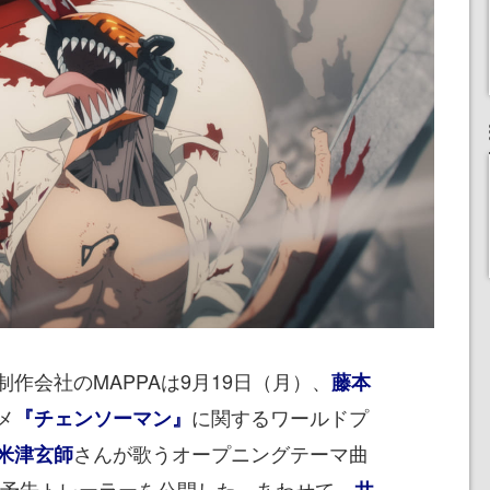
会社のMAPPAは9月19日（月）、
藤本
メ
に関するワールドプ
『チェンソーマン』
さんが歌うオープニングテーマ曲
米津玄師
せた本予告トレーラーを公開した。あわせて、
井