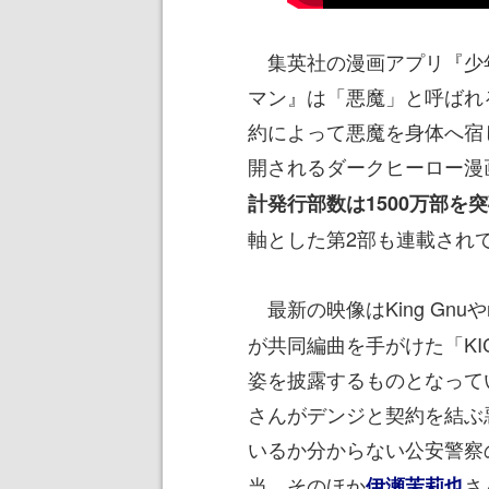
集英社の漫画アプリ『少
マン』は「悪魔」と呼ばれ
約によって悪魔を身体へ宿
開されるダークヒーロー漫
計発行部数は1500万部を
軸とした第2部も連載され
最新の映像はKing Gnuやmi
が共同編曲を手がけた「KI
姿を披露するものとなって
さんがデンジと契約を結ぶ
いるか分からない公安警察
当。そのほか
さ
伊瀬茉莉也