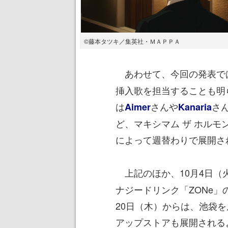
©藤本タツキ／集英社・ＭＡＰＰＡ
あわせて、今回の発表で
挿入歌を担当することも明
は
さんや
さ
Aimer
Kanaria
ど、マキシマム ザ ホルモ
によって週替わりで展開さ
上記のほか、10月4日（
ナジードリンク「ZONe」
20日（木）からは、池袋を
アップストアも展開される