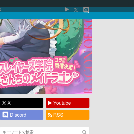
5
X
Youtube
Discord
RSS