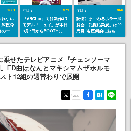
1661
979
968
注目度
注目度
られない
『VRChat』向け新作3D
記憶にまつわるホラー展
く深夜枠
モデル「ニュイ」が本日
覧会「記憶汚染展」は“2
者の一部
8月7日からBOOTHにて
周目”も圧倒的におもし
違法薬物
発売。瞳に光る星や感情
ろい。自分の記憶が“汚
描写も含
豊かな表情が、小悪魔か
染された”ことに気づい
論を交わ
わいい
た瞬間、展示の意味が変
わる。1周目はホラーと
に乗せたテレビアニメ『チェンソーマ
して、2周目はミステリ
。ED曲はなんとマキシマムザホルモ
ーの解決編として【ネタ
バレあり】
ィスト12組の週替わりで展開
反応