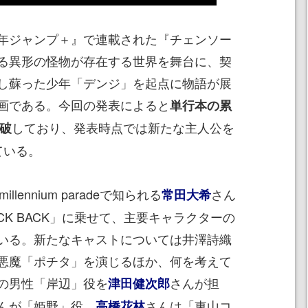
年ジャンプ＋』で連載された『チェンソー
る異形の怪物が存在する世界を舞台に、契
し蘇った少年「デンジ」を起点に物語が展
画である。今回の発表によると
単行本の累
しており、発表時点では新たな主人公を
突破
ている。
llennium paradeで知られる
さん
常田大希
CK BACK」に乗せて、主要キャラクターの
いる。新たなキャストについては井澤詩織
悪魔「ポチタ」を演じるほか、何を考えて
の男性「岸辺」役を
さんが担
津田健次郎
んが「姫野」役、
さんは「東山コ
高橋花林