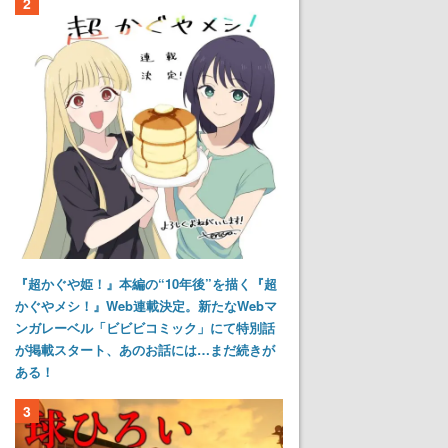
2
『超かぐや姫！』本編の“10年後”を描く『超
かぐやメシ！』Web連載決定。新たなWebマ
ンガレーベル「ビビビコミック」にて特別話
が掲載スタート、あのお話には…まだ続きが
ある！
3