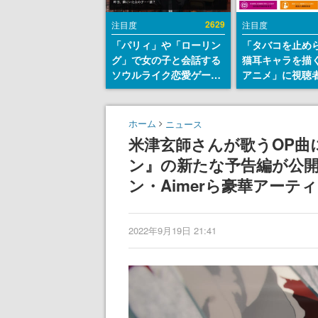
2629
注目度
注目度
「パリィ」や「ローリン
「タバコを止め
グ」で女の子と会話する
猫耳キャラを描
ソウルライク恋愛ゲーム
アニメ」に視聴
『小早川さんはソウルラ
から批判意見。
イク』無料公開。返事に
の使用と思しき
失敗すると「YOU
めて、BPOが議
ホーム
ニュース
DIED」
す
米津玄師さんが歌うOP曲
ン』の新たな予告編が公開
ン・Aimerら豪華アーテ
2022年9月19日 21:41