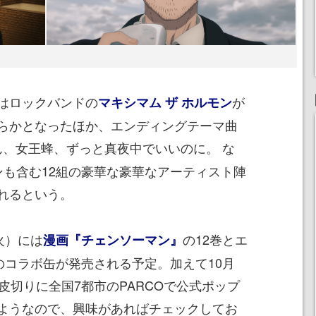
はロックバンドの
が
マキシマム ザ ホルモン
らかとなったほか、エンディングテーマ曲
ん、女王蜂、ずっと真夜中でいいのに。 な
ンも含む12組の豪華な豪華なアーティスト陣
れるという。
火）には
の12巻とエ
漫画『チェンソーマン』
のコラボ缶が発売される予定。加えて10月
皮切りに全国7都市のPARCOで公式ポップ
ようなので、興味があればチェックしてお