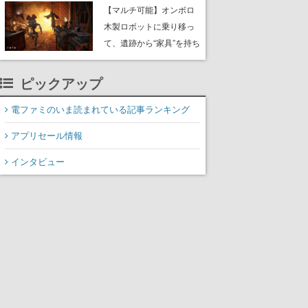
や大きな貝も
【マルチ可能】オンボロ
木製ロボットに乗り移っ
て、遺跡から“家具”を持ち
帰るホラーアクションゲ
ーム『GRAIN ROT』が本
ピックアップ
日8月8日Steamにて発
売。迫る“腐敗”から逃げ延
電ファミのいま読まれている記事ランキング
び、持ち帰った家具で基
アプリセール情報
地を再建
インタビュー