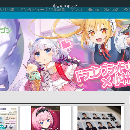
広告をスキップ
入り記事
インタビュー
特集記事
マンガ
Steam
Switch2
PS