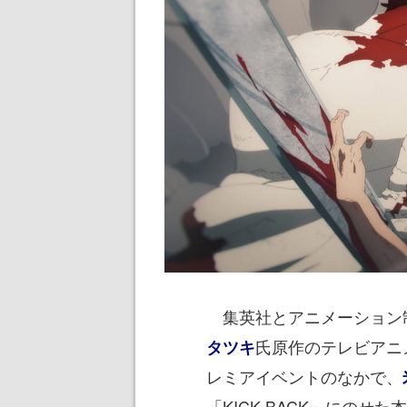
集英社とアニメーション制作
氏原作のテレビアニ
タツキ
レミアイベントのなかで、
「KICK BACK」にの