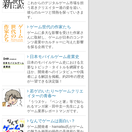
これからのデジタルゲーム市場を担
う若きクリエイター達の姿を追い、
彼らのルーツと情熱を探っていきま
す。
ゲーム世代の作家たち
ゲームに多大な影響を受けた作家さ
んに取材し、ゲームが日本のコンテ
ンツ産業やカルチャーに与えた影響
を探る企画です。
日本モバイルゲーム産業史
日本のモバイルゲーム史における主
要なトピック・タイトルを網羅する
ほか、開発者へのインタビューや識
者による解説を掲載。約20年の歴史
が一望できる決定版！
若ゲのいたり〜ゲームクリエ
イターの青春〜
『うつヌケ』『ペンと箸』等で知ら
れるマンガ家・田中圭一先生による
ゲーム業界レポートマンガです。
なんでゲームは面白い？
ゲーム開発者・hamatsu氏がゲーム
の魅力を画面や操作の具体的な形か