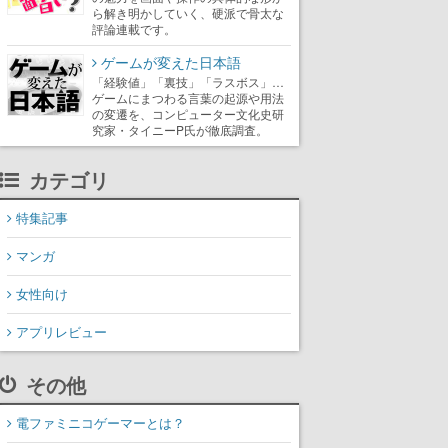
ら解き明かしていく、硬派で骨太な
評論連載です。
ゲームが変えた日本語
「経験値」「裏技」「ラスボス」…
ゲームにまつわる言葉の起源や用法
の変遷を、コンピューター文化史研
究家・タイニーP氏が徹底調査。
カテゴリ
特集記事
マンガ
女性向け
アプリレビュー
その他
電ファミニコゲーマーとは？