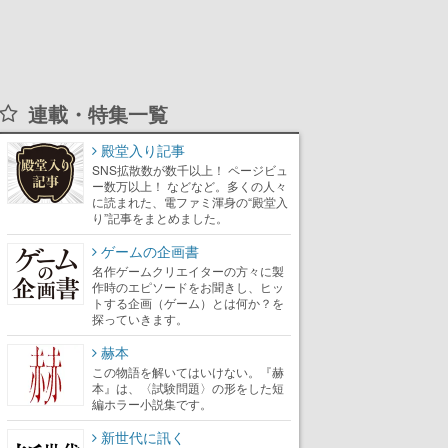
連載・特集一覧
殿堂入り記事
SNS拡散数が数千以上！ ページビュ
ー数万以上！ などなど。多くの人々
に読まれた、電ファミ渾身の“殿堂入
り”記事をまとめました。
ゲームの企画書
名作ゲームクリエイターの方々に製
作時のエピソードをお聞きし、ヒッ
トする企画（ゲーム）とは何か？を
探っていきます。
赫本
この物語を解いてはいけない。『赫
本』は、〈試験問題〉の形をした短
編ホラー小説集です。
新世代に訊く