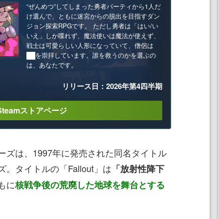
“ぜんめつ”してしまった勇者パーティから1人だ
け選んで、ともに迷宮からの脱出を目指すダン
ジョン探索RPGです。 ただし勇者は「はい/い
いえ」しか喋れず、魔法使いは魔法が使えず、
戦士は可愛らしい人形になっていて、僧侶は
██を崇拝しています。誰を救うのかを選ぶの
は、あなたです。
リリース日：2026年第4四半期
Steamストアページ
ズは、1997年に発売された同名タイトル
タイトルの「Fallout」は
「放射性降下
もに
核戦争後の荒廃した地球を舞台とする