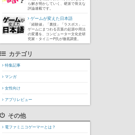
ら解き明かしていく、硬派で骨太な
評論連載です。
ゲームが変えた日本語
「経験値」「裏技」「ラスボス」…
ゲームにまつわる言葉の起源や用法
の変遷を、コンピューター文化史研
究家・タイニーP氏が徹底調査。
カテゴリ
特集記事
マンガ
女性向け
アプリレビュー
その他
電ファミニコゲーマーとは？