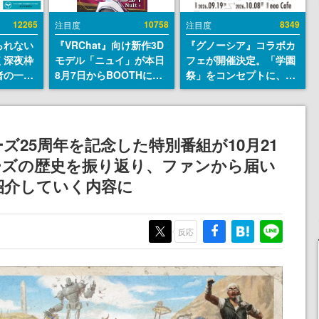
12265
10758
8349
注目度
注目度
られない
『VRChat』向け新作3D
『グノーシア』コラボカ
く深夜枠
モデル「ニュイ」が本日
フェが開催決定。「学園
者の一部
8月7日からBOOTHにて
祭」をコンセプトに、模
違法薬物
発売。瞳に光る星や感情
擬店やセツやSQ、ラキオ
描写も含
豊かな表情が、小悪魔か
たちが学祭バンドを楽し
論を交わ
わいい
む様子を切り取った新グ
ッズが展開
25周年を記念した特別番組が10月21
ーズの歴史を振り返り、ファンから届い
紹介していく内容に
反応