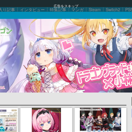
広告をスキップ
入り記事
インタビュー
特集記事
マンガ
Steam
Switch2
PS