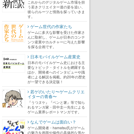
これからのデジタルゲーム市場を担
う若きクリエイター達の姿を追い、
彼らのルーツと情熱を探っていきま
す。
ゲーム世代の作家たち
ゲームに多大な影響を受けた作家さ
んに取材し、ゲームが日本のコンテ
ンツ産業やカルチャーに与えた影響
を探る企画です。
日本モバイルゲーム産業史
日本のモバイルゲーム史における主
要なトピック・タイトルを網羅する
ほか、開発者へのインタビューや識
者による解説を掲載。約20年の歴史
が一望できる決定版！
若ゲのいたり〜ゲームクリエ
イターの青春〜
『うつヌケ』『ペンと箸』等で知ら
れるマンガ家・田中圭一先生による
ゲーム業界レポートマンガです。
なんでゲームは面白い？
ゲーム開発者・hamatsu氏がゲーム
の魅力を画面や操作の具体的な形か