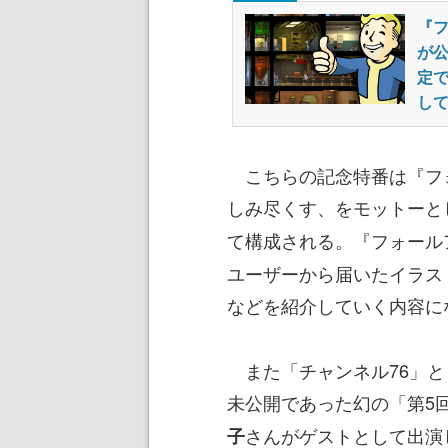
『フ
が公
定
し
こちらの記念特番は『フォ
しみ尽くす、をモットーと
て構成される。『フォール
ユーザーから届いたイラス
などを紹介していく内容に
また「チャンネル76」とし
未公開であった幻の「第5回
さんがゲストとして出演
子