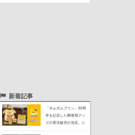
新着記事
「ポムポムプリン」30周
年を記念した郵便局グッ
ズの受注販売が決定。に
っこり笑顔の“もちもちク