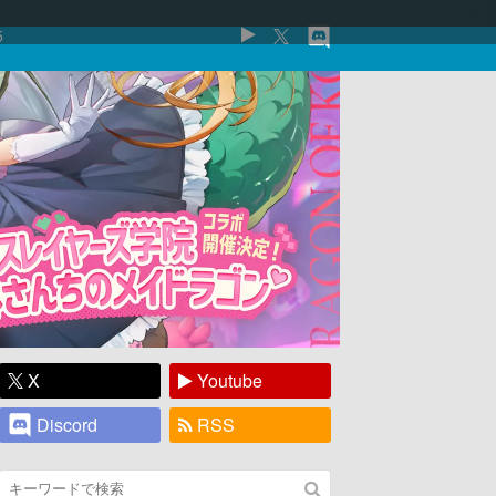
5
X
Youtube
Discord
RSS