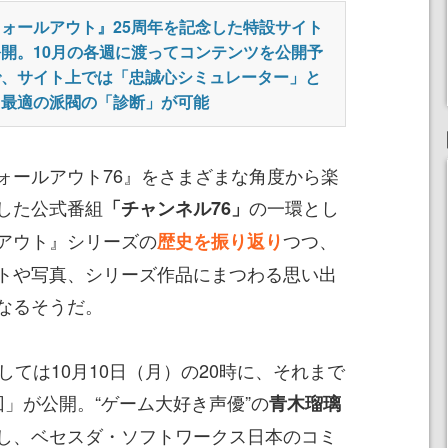
ォールアウト』25周年を記念した特設サイト
開。10月の各週に渡ってコンテンツを公開予
で、サイト上では「忠誠心シミュレーター」と
て最適の派閥の「診断」が可能
ールアウト76』をさまざまな角度から楽
した公式番組
の一環とし
「チャンネル76」
アウト』シリーズの
つつ、
歴史を振り返り
トや写真、シリーズ作品にまつわる思い出
なるそうだ。
ては10月10日（月）の20時に、それまで
」が公開。“ゲーム大好き声優”の
青木瑠璃
し、ベセスダ・ソフトワークス日本のコミ