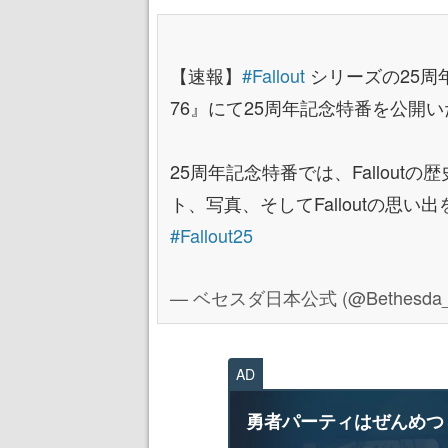
【速報】
#Fallout
シリーズの25周年
76』にて25周年記念特番を公開
25周年記念特番では、Fallou
ト、写真、そしてFalloutの思
#Fallout25
— ベセスダ日本公式 (@Bethesda_
AD
勇者パーティはぜんめつ