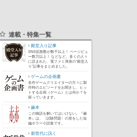
連載・特集一覧
殿堂入り記事
SNS拡散数が数千以上！ ページビュ
ー数万以上！ などなど。多くの人々
に読まれた、電ファミ渾身の“殿堂入
り”記事をまとめました。
ゲームの企画書
名作ゲームクリエイターの方々に製
作時のエピソードをお聞きし、ヒッ
トする企画（ゲーム）とは何か？を
探っていきます。
赫本
この物語を解いてはいけない。『赫
本』は、〈試験問題〉の形をした短
編ホラー小説集です。
新世代に訊く