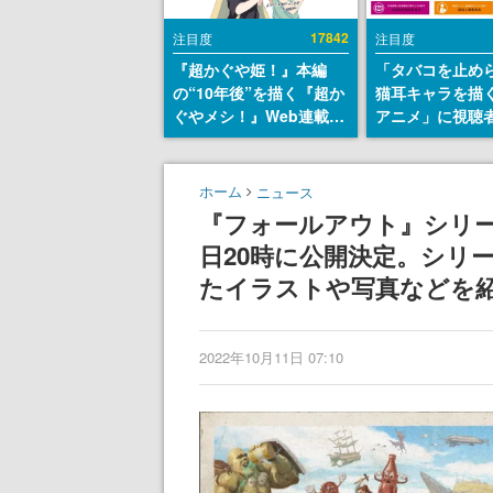
17842
注目度
注目度
『超かぐや姫！』本編
「タバコを止め
の“10年後”を描く『超か
猫耳キャラを描
ぐやメシ！』Web連載決
アニメ」に視聴
定。新たなWebマンガレ
から批判意見。
ーベル「ビビビコミッ
の使用と思しき
ク」にて特別話が掲載ス
めて、BPOが議
ホーム
ニュース
タート、あのお話には…
す
『フォールアウト』シリーズ
まだ続きがある！
日20時に公開決定。シリ
たイラストや写真などを
2022年10月11日 07:10