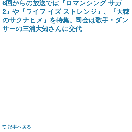
6回からの放送では『ロマンシング サガ
日本のコンテンツ産業やカルチャーに与えた影響を探る企
2』や『ライフ イズ ストレンジ』、『天穂
画です。
のサクナヒメ』を特集。司会は歌手・ダン
日本モバイルゲーム産業史
日本のモバイルゲーム史における主要なトピック・タイト
サーの三浦大知さんに交代
ルを網羅するほか、開発者へのインタビューや識者による
解説を掲載。約20年の歴史が一望できる決定版！
若ゲのいたり〜ゲームクリエイターの青春〜
『うつヌケ』『ペンと箸』等で知られるマンガ家・田中圭
一先生によるゲーム業界レポートマンガです。
なんでゲームは面白い？
ゲーム開発者・hamatsu氏がゲームの魅力を画面や操作の
具体的な形から解き明かしていく、硬派で骨太な評論連載
です。
ゲームが変えた日本語
「経験値」「裏技」「ラスボス」… ゲームにまつわる言葉
の起源や用法の変遷を、コンピューター文化史研究家・タ
イニーP氏が徹底調査。
カテゴリ
記事へ戻る
特集記事