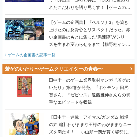
れたこだわりを語り尽くす！【ゲームの企
画書】
【ゲームの企画書】『ペルソナ3』を築き
上げたのは反骨心とリスペクトだった。赤
い企画書のもとに集った“愚連隊”がシリー
ズを生まれ変わらせるまで【橋野桂インタ
ビュー】
ゲームの企画書
の記事一覧
若ゲのいたり〜ゲームクリエイターの青春〜
田中圭一のゲーム業界取材マンガ『若ゲの
いたり』第2巻が発売。『ポケモン』田尻
智さん、『ゼビウス』遠藤雅伸さんらの貴
重なエピソードを収録
【田中圭一連載：アイマス/ガンダム 戦場
の絆 編】わがままな王様のわがままなニー
ズを満たす！──小山順一朗が貫く姿勢に、