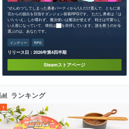
“ぜんめつ”してしまった勇者パーティから1人だけ選んで、ともに迷
宮からの脱出を目指すダンジョン探索RPGです。 ただし勇者は「は
い/いいえ」しか喋れず、魔法使いは魔法が使えず、戦士は可愛らし
い人形になっていて、僧侶は██を崇拝しています。誰を救うのかを
選ぶのは、あなたです。
インディー
RPG
リリース日：2026年第4四半期
Steamストアページ
ランキング
1