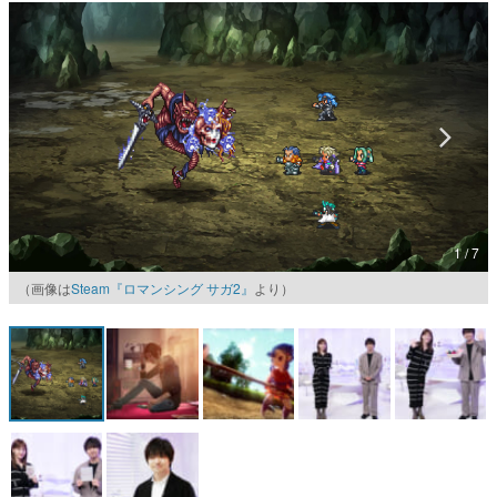
マンガ
女性向け
アプリレビュー
その他
電ファミニコゲーマーとは？
1 / 7
運営：株式会社マレ
（画像は
Steam『ロマンシング サガ2』
より）