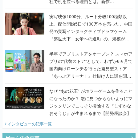
社で机を並べる理由とは。新作
『TATSUJIN EXTREME』で初タッグを組
んだレジェンド2人に訊く開発秘話
実写映像1000分、ルート分岐100種類以
上。配信開始5日で100万本を売った、中国
発の実写インタラクティブドラマゲーム
『盛世天下：女帝への道II』の、規模が違
うこだわりをプロデューサーに聞いた
半年でアプリストアをオープン？ スマホア
プリの“代替ストア”として、わずか6ヵ月で
国内向けローンチを行った発見型ストア
『あっぷアリーナ！』仕掛け人に話を聞い
てみた
なぜ “あの花王” がホラーゲームを作ること
になったのか？ 敵に見つからないようにマ
ジックリンでこっそり掃除する『しずかな
おそうじ』が生まれるまで【開発座談会】
インタビュー
の記事一覧
ゲームの企画書