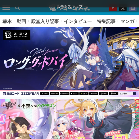
広告をスキップ
赫本
動画
殿堂入り記事
インタビュー
特集記事
マンガ
ピックアップ
電ファミのいま読まれている記事ランキング
アプリセール情報