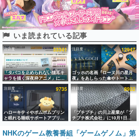
インタビュー
連載・特集一覧
いま読まれている記事
殿堂入り記事
SNS拡散数が数千以上！ ページビュー数万以上！ などな
ど。多くの人々に読まれた、電ファミ渾身の“殿堂入り”記
注目度
33341
注目度
12947
事をまとめました。
ゲームの企画書
名作ゲームクリエイターの方々に製作時のエピソードをお
聞きし、ヒットする企画（ゲーム）とは何か？を探ってい
「タバコを止められない猫耳キ
ゴッホの名画『ローヌ川の星月
きます。
ャラを描く深夜枠アニメ」に視
夜』をあしらった傘やトートバ
聴者の一部から批判意見。違法
ッグなどが登場。8月7日21時よ
赫本
注目度
9735
注目度
8932
薬物の使用と思しき描写も含め
り2日間限定で予約販売
この物語を解いてはいけない。『赫本』は、〈試験問題〉
て、BPOが議論を交わす
の形をした短編ホラー小説集です。
新世代に訊く
ハローキティやポムポムプリン
「プチプチ」の川上産業が「プ
これからのデジタルゲーム市場を担う若きクリエイター達
と眠れる睡眠サポートアプリ
チプチ株式会社」に10月1日よ
の姿を追い、彼らのルーツと情熱を探っていきます。
『ゆめたび』が配信中。キャラ
り社名変更へ。創業58年で初め
ごとのASMRや目覚ましアラー
ての変更で、“プチッ”と鳴るお
NHKのゲーム教養番組「ゲームゲノム」第
ゲーム世代の作家たち
ムも搭載
なじみの緩衝材が会社の名前に
ゲームに多大な影響を受けた作家さんに取材し、ゲームが