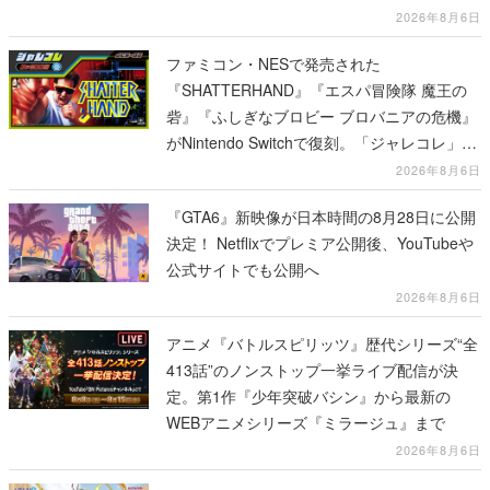
2026年8月6日
ファミコン・NESで発売された
『SHATTERHAND』『エスパ冒険隊 魔王の
砦』『ふしぎなブロビー ブロバニアの危機』
がNintendo Switchで復刻。「ジャレコレ」シ
リーズから3作が発売予定
2026年8月6日
『GTA6』新映像が日本時間の8月28日に公開
決定！ Netflixでプレミア公開後、YouTubeや
公式サイトでも公開へ
2026年8月6日
アニメ『バトルスピリッツ』歴代シリーズ“全
413話”のノンストップ一挙ライブ配信が決
定。第1作『少年突破バシン』から最新の
WEBアニメシリーズ『ミラージュ』まで
2026年8月6日