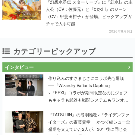
『幻想水滸伝 スターリープ』に『幻水I』の主
人公（CV：佐藤元）と『幻水III』のジーン
（CV：甲斐田裕子）が登場。ピックアップガ
チャで入手可能
2026年8月6日
カテゴリーピックアップ
インタビュー
作り込みのすさまじさにコラボ先も驚嘆
──『Wizardry Variants Daphne』
×『FFXI』コラボが期間限定なのにジョブ
もキャラも武器も戦闘システムもワンオフ
で作り込まれた理由を両ディレクターに聞
く
『TATSUJIN』の弓削雅稔×『ライデンファ
イターズ』の齋藤貴幸──かつて縦シュー全
盛期を支えていた2人が、30年後に同じ会