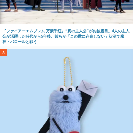
『ファイアーエムブレム 万紫千紅』“真の主人公”がお披露目。4人の主人
公が活躍した時代から5年後、彼らが「この世に存在しない」状況で魔
神・バロールと戦う
3