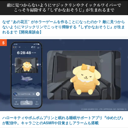
なぜ “あの花王” がホラーゲームを作ることになったのか？ 敵に見つから
ないようにマジックリンでこっそり掃除する『しずかなおそうじ』が生ま
れるまで【開発座談会】
5
ハローキティやポムポムプリンと眠れる睡眠サポートアプリ『ゆめたび』
が配信中。キャラごとのASMRや目覚ましアラームも搭載