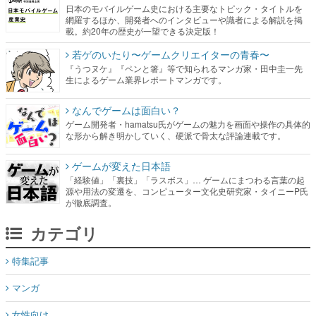
日本のモバイルゲーム史における主要なトピック・タイトルを
網羅するほか、開発者へのインタビューや識者による解説を掲
載。約20年の歴史が一望できる決定版！
若ゲのいたり〜ゲームクリエイターの青春〜
『うつヌケ』『ペンと箸』等で知られるマンガ家・田中圭一先
生によるゲーム業界レポートマンガです。
なんでゲームは面白い？
ゲーム開発者・hamatsu氏がゲームの魅力を画面や操作の具体的
な形から解き明かしていく、硬派で骨太な評論連載です。
ゲームが変えた日本語
「経験値」「裏技」「ラスボス」… ゲームにまつわる言葉の起
源や用法の変遷を、コンピューター文化史研究家・タイニーP氏
が徹底調査。
カテゴリ
特集記事
マンガ
女性向け