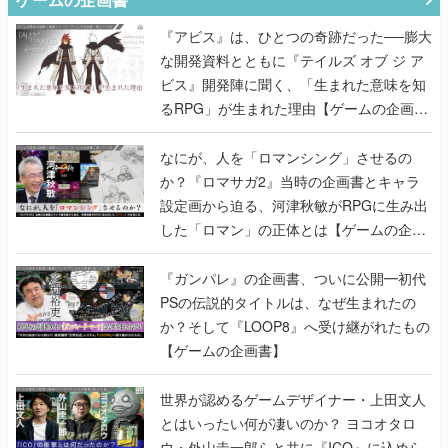
『アビス』は、ひとつの奇跡だった──膨大
な開発資料とともに『テイルズ オブ ジ ア
ビス』開発陣に聞く、「生まれた意味を知
るRPG」が生まれた理由【ゲームの企画
書】
なにが、人を「ロマンシング」させるの
か？『ロマサガ2』当時の企画書とキャラ
設定画から迫る、河津秋敏がRPGに生み出
した「ロマン」の正体とは【ゲームの企画
書】
『ガンパレ』の企画書、ついに公開━初代
PSの伝説的タイトルは、なぜ生まれたの
か？そして『LOOP8』へ受け継がれたもの
【ゲームの企画書】
世界が認めるゲームデザイナー・上田文人
とはいったい何が凄いのか？ ヨコオタロ
ウ・外山圭一郎らと共に『ICO』に込めら