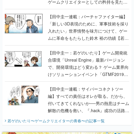
ゲームクリエイターとしての矜持を見た
【若ゲのいたり最終回】
【田中圭一連載：バーチャファイター編】
「新しい3D表現のために、軍事技術を採り
入れたい」世界情勢を味方につけて、ゲー
ムに革命をもたらした鈴木 裕の功績【若ゲ
のいたり】
【田中圭一：若ゲのいたり】ゲーム開発統
合環境「Unreal Engine」最新バージョン
で、開発環境はどう変わる？ ゲーム業界向
けソリューションイベント「GTMF2019」
に行って、より理解を深めよう【PR】
【田中圭一連載：サイバーコネクトツー
編】すべての責任はオレが取る。だから、
付いてきてくれないか──男の熱意はチーム
解散の危機を救い、『.hack』成功の活路を
開く。業界の快男児・松山 洋に流れる血は
若ゲのいたり〜ゲームクリエイターの青春〜
の記事一覧
『少年ジャンプ』色だった【若ゲのいた
り】