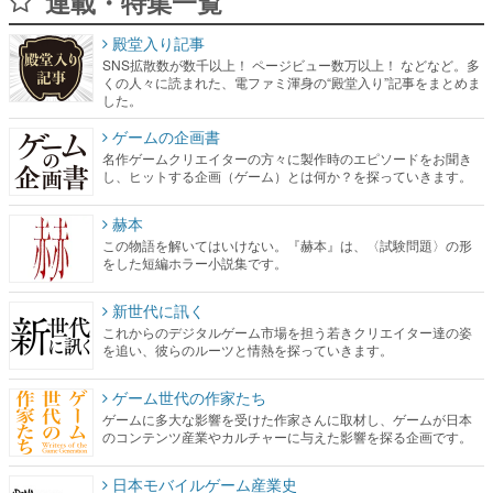
連載・特集一覧
殿堂入り記事
SNS拡散数が数千以上！ ページビュー数万以上！ などなど。多
くの人々に読まれた、電ファミ渾身の“殿堂入り”記事をまとめま
した。
ゲームの企画書
名作ゲームクリエイターの方々に製作時のエピソードをお聞き
し、ヒットする企画（ゲーム）とは何か？を探っていきます。
赫本
この物語を解いてはいけない。『赫本』は、〈試験問題〉の形
をした短編ホラー小説集です。
新世代に訊く
これからのデジタルゲーム市場を担う若きクリエイター達の姿
を追い、彼らのルーツと情熱を探っていきます。
ゲーム世代の作家たち
ゲームに多大な影響を受けた作家さんに取材し、ゲームが日本
のコンテンツ産業やカルチャーに与えた影響を探る企画です。
日本モバイルゲーム産業史