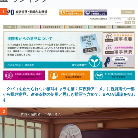
1
「タバコを止められない猫耳キャラを描く深夜枠アニメ」に視聴者の一部
から批判意見。違法薬物の使用と思しき描写も含めて、BPOが議論を交わ
す
2