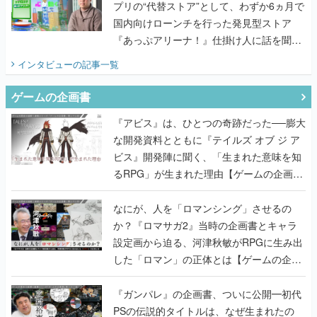
プリの“代替ストア”として、わずか6ヵ月で
国内向けローンチを行った発見型ストア
『あっぷアリーナ！』仕掛け人に話を聞い
てみた
インタビュー
の記事一覧
ゲームの企画書
『アビス』は、ひとつの奇跡だった──膨大
な開発資料とともに『テイルズ オブ ジ ア
ビス』開発陣に聞く、「生まれた意味を知
るRPG」が生まれた理由【ゲームの企画
書】
なにが、人を「ロマンシング」させるの
か？『ロマサガ2』当時の企画書とキャラ
設定画から迫る、河津秋敏がRPGに生み出
した「ロマン」の正体とは【ゲームの企画
書】
『ガンパレ』の企画書、ついに公開━初代
PSの伝説的タイトルは、なぜ生まれたの