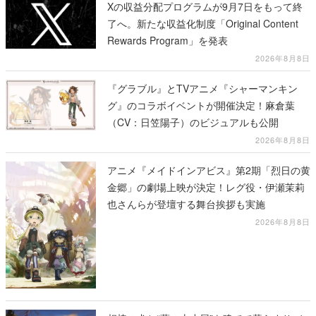
Xの収益分配プログラムが9月7日をもって終
了へ。新たな収益化制度「Original Content
Rewards Program」を発表
2026年8月8日
『グラブル』とTVアニメ『シャーマンキン
グ』のコラボイベントが開催決定！麻倉葉
（CV：日笠陽子）のビジュアルも公開
2026年8月8日
アニメ『メイドインアビス』第2期「烈日の黄
金郷」の劇場上映が決定！レグ役・伊瀬茉莉
也さんらが登壇する舞台挨拶も実施
2026年8月8日