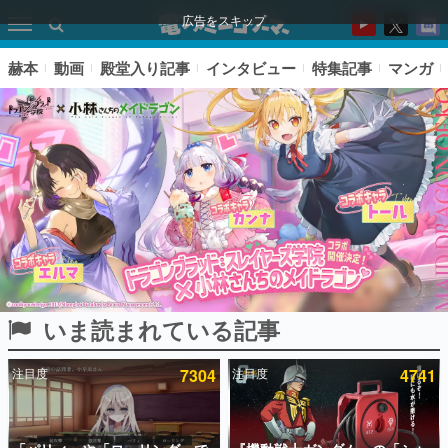
広告をスキップ
赫本
動画
殿堂入り記事
インタビュー
特集記事
マンガ
いま読まれている記事
ピックアップ
注目度
7304
注目度
4741
電ファミのいま読まれている記事ランキング
アプリセール情報