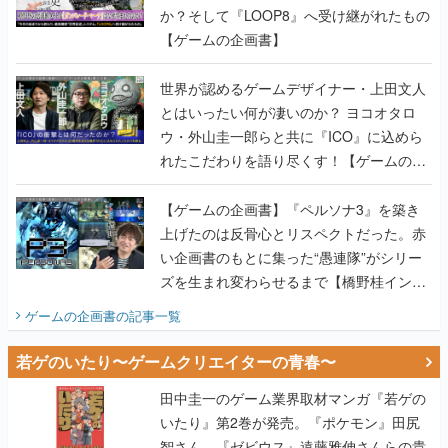
か？そして『LOOP8』へ受け継がれたもの
【ゲームの企画書】
世界が認めるゲームデザイナー・上田文人
とはいったい何が凄いのか？ ヨコオタロ
ウ・外山圭一郎らと共に『ICO』に込めら
れたこだわりを語り尽くす！【ゲームの企
画書】
【ゲームの企画書】『ペルソナ3』を築き
上げたのは反骨心とリスペクトだった。赤
い企画書のもとに集った“愚連隊”がシリー
ズを生まれ変わらせるまで【橋野桂インタ
ビュー】
ゲームの企画書
の記事一覧
若ゲのいたり〜ゲームクリエイターの青春〜
田中圭一のゲーム業界取材マンガ『若ゲの
いたり』第2巻が発売。『ポケモン』田尻
智さん、『ゼビウス』遠藤雅伸さんらの貴