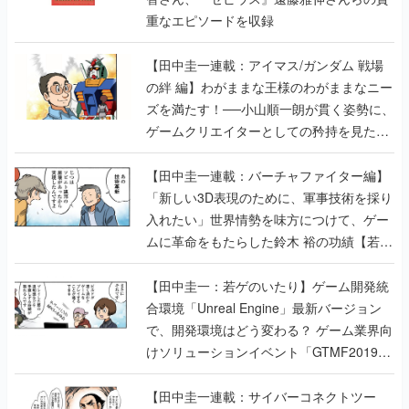
重なエピソードを収録
【田中圭一連載：アイマス/ガンダム 戦場
の絆 編】わがままな王様のわがままなニー
ズを満たす！──小山順一朗が貫く姿勢に、
ゲームクリエイターとしての矜持を見た
【若ゲのいたり最終回】
【田中圭一連載：バーチャファイター編】
「新しい3D表現のために、軍事技術を採り
入れたい」世界情勢を味方につけて、ゲー
ムに革命をもたらした鈴木 裕の功績【若ゲ
のいたり】
【田中圭一：若ゲのいたり】ゲーム開発統
合環境「Unreal Engine」最新バージョン
で、開発環境はどう変わる？ ゲーム業界向
けソリューションイベント「GTMF2019」
に行って、より理解を深めよう【PR】
【田中圭一連載：サイバーコネクトツー