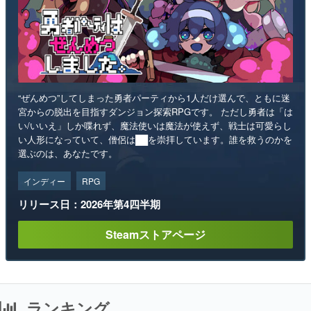
“ぜんめつ”してしまった勇者パーティから1人だけ選んで、ともに迷
宮からの脱出を目指すダンジョン探索RPGです。 ただし勇者は「は
い/いいえ」しか喋れず、魔法使いは魔法が使えず、戦士は可愛らし
い人形になっていて、僧侶は██を崇拝しています。誰を救うのかを
選ぶのは、あなたです。
インディー
RPG
リリース日：2026年第4四半期
Steamストアページ
ランキング