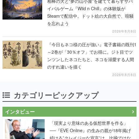
相棒の犬と“夢の山小屋”を建てて暮らすサバ
イバルゲーム『Wild n Chill』の体験版が
Steamで配信中。ドット絵の大自然で、喧騒
を忘れよう
2026年8月8日
『今日もネコ様の圧が強い』電子書籍の既刊1
～2巻が「30％オフ」でお得に。ジト目でツ
ンツンしたネコたちと、ネコを溺愛する人間
のすれ違いを描く
2026年8月8日
カテゴリーピックアップ
インタビュー
「現実より意味のある仮想世界を作る」
──『EVE Online』の生みの親が18年掲げ
続ける”クレイジーな宣言”は、比喩ではな