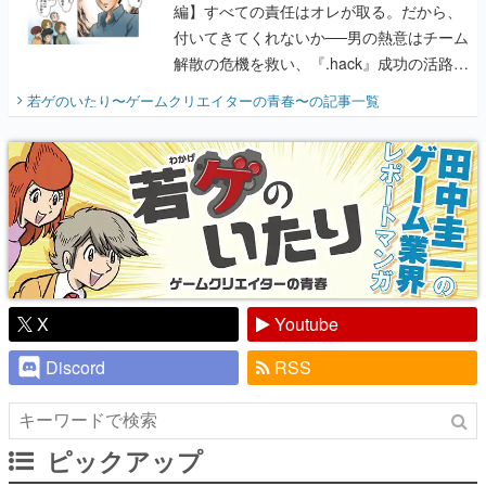
編】すべての責任はオレが取る。だから、
付いてきてくれないか──男の熱意はチーム
解散の危機を救い、『.hack』成功の活路を
開く。業界の快男児・松山 洋に流れる血は
若ゲのいたり〜ゲームクリエイターの青春〜
の記事一覧
『少年ジャンプ』色だった【若ゲのいた
り】
X
Youtube
Discord
RSS
ピックアップ