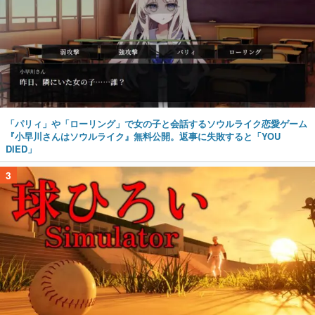
「パリィ」や「ローリング」で女の子と会話するソウルライク恋愛ゲーム
『小早川さんはソウルライク』無料公開。返事に失敗すると「YOU
DIED」
3