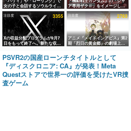
「パリィ」や「ローリング」で
『機動戦士ガンダム』の「シャ
女の子と会話するソウルライク
ア専用ザクⅡ」をイメージした
インタビュー
恋愛ゲーム『小早川さんはソウ
散水ホースリールが予約開始。
注目度
3355
注目度
2783
ルライク』無料公開。返事に失
本体にはシャアのパーソナルマ
連載・特集一覧
敗すると「YOU DIED」
ークやジオン公国軍のエンブレ
ム、型式番号などを配置
殿堂入り記事
Xの収益分配プログラムが9月7
アニメ『メイドインアビス』第2
SNS拡散数が数千以上！ ページビュー数万以上！ などな
ど。多くの人々に読まれた、電ファミ渾身の“殿堂入り”記
日をもって終了へ。新たな収益
期「烈日の黄金郷」の劇場上映
事をまとめました。
化制度「Original Content
が決定！レグ役・伊瀬茉莉也さ
Rewards Program」を発表
んらが登壇する舞台挨拶も実施
PSVR2の国産ローンチタイトルとして
ゲームの企画書
名作ゲームクリエイターの方々に製作時のエピソードをお
『ディスクロニア: CA』が発表！Meta
聞きし、ヒットする企画（ゲーム）とは何か？を探ってい
きます。
Questストアで世界一の評価を受けたVR捜
赫本
査ゲーム
この物語を解いてはいけない。『赫本』は、〈試験問題〉
の形をした短編ホラー小説集です。
新世代に訊く
これからのデジタルゲーム市場を担う若きクリエイター達
の姿を追い、彼らのルーツと情熱を探っていきます。
ゲーム世代の作家たち
ゲームに多大な影響を受けた作家さんに取材し、ゲームが