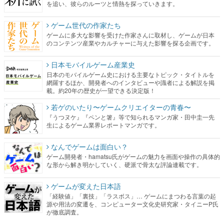
を追い、彼らのルーツと情熱を探っていきます。
ゲーム世代の作家たち
ゲームに多大な影響を受けた作家さんに取材し、ゲームが日本
のコンテンツ産業やカルチャーに与えた影響を探る企画です。
日本モバイルゲーム産業史
日本のモバイルゲーム史における主要なトピック・タイトルを
網羅するほか、開発者へのインタビューや識者による解説を掲
載。約20年の歴史が一望できる決定版！
若ゲのいたり〜ゲームクリエイターの青春〜
『うつヌケ』『ペンと箸』等で知られるマンガ家・田中圭一先
生によるゲーム業界レポートマンガです。
なんでゲームは面白い？
ゲーム開発者・hamatsu氏がゲームの魅力を画面や操作の具体的
な形から解き明かしていく、硬派で骨太な評論連載です。
ゲームが変えた日本語
「経験値」「裏技」「ラスボス」… ゲームにまつわる言葉の起
源や用法の変遷を、コンピューター文化史研究家・タイニーP氏
が徹底調査。