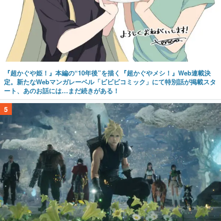
『超かぐや姫！』本編の“10年後”を描く『超かぐやメシ！』Web連載決
定。新たなWebマンガレーベル「ビビビコミック」にて特別話が掲載スタ
ート、あのお話には…まだ続きがある！
5