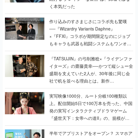
く本気だった
作り込みのすさまじさにコラボ先も驚嘆
──『Wizardry Variants Daphne』
×『FFXI』コラボが期間限定なのにジョブ
もキャラも武器も戦闘システムもワンオフ
で作り込まれた理由を両ディレクターに聞
く
『TATSUJIN』の弓削雅稔×『ライデンファ
イターズ』の齋藤貴幸──かつて縦シュー全
盛期を支えていた2人が、30年後に同じ会
社で机を並べる理由とは。新作
『TATSUJIN EXTREME』で初タッグを組
んだレジェンド2人に訊く開発秘話
実写映像1000分、ルート分岐100種類以
上。配信開始5日で100万本を売った、中国
発の実写インタラクティブドラマゲーム
『盛世天下：女帝への道II』の、規模が違
うこだわりをプロデューサーに聞いた
半年でアプリストアをオープン？ スマホア