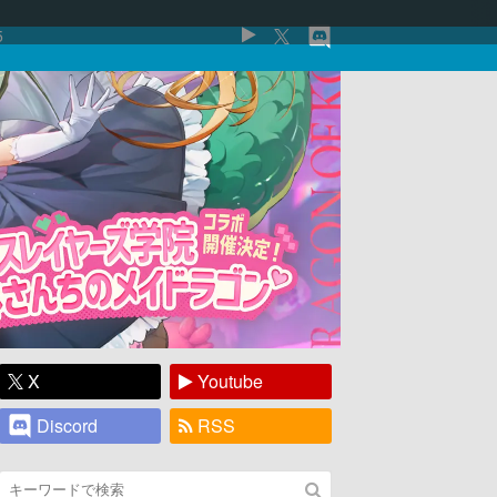
5
X
Youtube
Discord
RSS