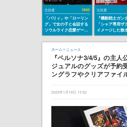
5885
注目度
注目度
「パリィ」や「ローリン
『機動戦士ガン
グ」で女の子と会話する
「シャア専用ザ
ソウルライク恋愛ゲーム
イメージした散
『小早川さんはソウルラ
リールが予約開
イク』無料公開。返事に
にはシャアのパ
失敗すると「YOU
マークやジオン
ホーム
ニュース
DIED」
エンブレム、型
『ペルソナ3/4/5』の主
どを配置
ジュアルのグッズが予約
ングラフやクリアファイ
2023年1月19日 13:52