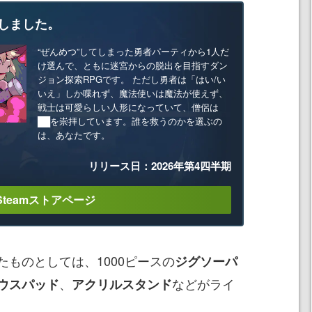
しました。
“ぜんめつ”してしまった勇者パーティから1人だ
け選んで、ともに迷宮からの脱出を目指すダン
ジョン探索RPGです。 ただし勇者は「はい/い
いえ」しか喋れず、魔法使いは魔法が使えず、
戦士は可愛らしい人形になっていて、僧侶は
██を崇拝しています。誰を救うのかを選ぶの
は、あなたです。
リリース日：2026年第4四半期
Steamストアページ
ものとしては、1000ピースの
ジグソーパ
、
などがライ
ウスパッド
アクリルスタンド