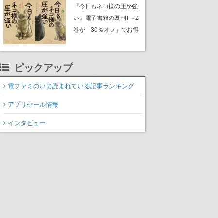
中。ドット絵の大自然
『今日もネコ様の圧が強
で、喧騒を忘れよう
い』電子書籍の既刊1～2
巻が「30％オフ」でお得
に。ジト目でツンツンし
たネコたちと、ネコを溺
愛する人間のすれ違いを
ピックアップ
描く
電ファミのいま読まれている記事ランキング
アプリセール情報
インタビュー