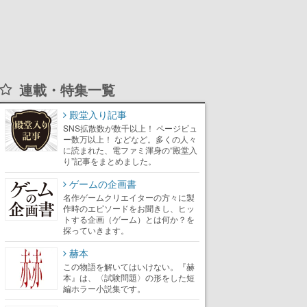
連載・特集一覧
殿堂入り記事
SNS拡散数が数千以上！ ページビュ
ー数万以上！ などなど。多くの人々
に読まれた、電ファミ渾身の“殿堂入
り”記事をまとめました。
ゲームの企画書
名作ゲームクリエイターの方々に製
作時のエピソードをお聞きし、ヒッ
トする企画（ゲーム）とは何か？を
探っていきます。
赫本
この物語を解いてはいけない。『赫
本』は、〈試験問題〉の形をした短
編ホラー小説集です。