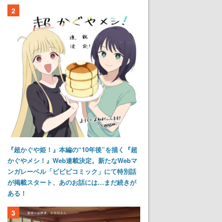
2
『超かぐや姫！』本編の“10年後”を描く『超
かぐやメシ！』Web連載決定。新たなWebマ
ンガレーベル「ビビビコミック」にて特別話
が掲載スタート、あのお話には…まだ続きが
ある！
3