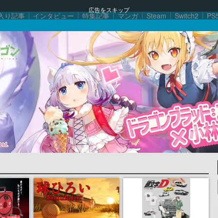
広告をスキップ
入り記事
インタビュー
特集記事
マンガ
Steam
Switch2
PS