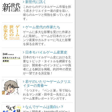
新世代に訊く
これからのデジタルゲーム市場を担
う若きクリエイター達の姿を追い、
彼らのルーツと情熱を探っていきま
す。
ゲーム世代の作家たち
ゲームに多大な影響を受けた作家さ
んに取材し、ゲームが日本のコンテ
ンツ産業やカルチャーに与えた影響
を探る企画です。
日本モバイルゲーム産業史
日本のモバイルゲーム史における主
要なトピック・タイトルを網羅する
ほか、開発者へのインタビューや識
者による解説を掲載。約20年の歴史
が一望できる決定版！
若ゲのいたり〜ゲームクリエ
イターの青春〜
『うつヌケ』『ペンと箸』等で知ら
れるマンガ家・田中圭一先生による
ゲーム業界レポートマンガです。
なんでゲームは面白い？
ゲーム開発者・hamatsu氏がゲーム