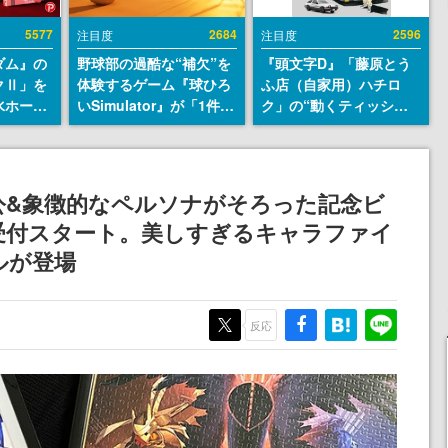
5577
2684
2596
注目度
注目度
ダム』の
野球部の過酷な“補欠”を
『頭文字D』「藤原とう
クⅡ」を
体験するゲーム『球ひろ
ふ店（自家用）ハチロ
水ホース
いSimulator』が「1件」
ク」の“動くティッシュ
始。本体
のウィッシュリストをも
ケース”が買えるポップ
ーソナル
とにチェコ語に対応し
アップショップが開催
公国軍の
SNSで話題に。『キング
へ。マンガの舞台である
式番号な
ダム・カム』開発元やチ
群馬の「イオンモール高
人公&象徴的なペルソナがそろった記念ビ
ェコのプロ野球選手から
崎」にて、8月11日から8
受付スタート。美しすぎるキャラファイ
称賛の声
月20日までの期間限定で
開催予定
ルが登場
反応