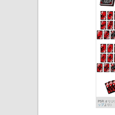
P5R オリ
ップ
より）