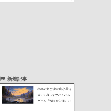
新着記事
相棒の犬と“夢の山小屋”を
建てて暮らすサバイバル
ゲーム『Wild n Chill』の
体験版がSteamで配信