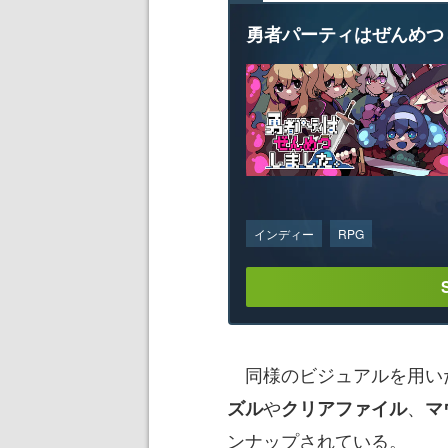
勇者パーティはぜんめつ
インディー
RPG
同様のビジュアルを用いた
や
、
ズル
クリアファイル
マ
ンナップされている。