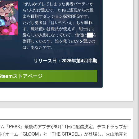
“ぜんめつ”してしまった勇者パーティか
ら1人だけ選んで、ともに迷宮からの脱
出を目指すダンジョン探索RPGです。
ただし勇者は「はい/いいえ」しか喋れ
ず、魔法使いは魔法が使えず、戦士は可
愛らしい人形になっていて、僧侶は██を
崇拝しています。誰を救うのかを選ぶの
は、あなたです。
リリース日：2026年第4四半期
Steamストアページ
ム『PEAK』最後のアプデが8月11日に配信決定。デストラップが
イオーム「GLOOM」と「THE CITADEL」が登場し、火山地帯と