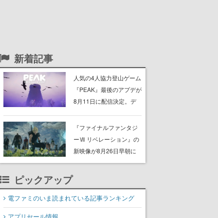
新着記事
人気の4人協力登山ゲーム
『PEAK』最後のアプデが
8月11日に配信決定。デ
ストラップが張り巡らさ
れた“塔“のバイオーム
『ファイナルファンタジ
「GLOOM」と「THE
ーⅦ リベレーション』の
CITADEL」が登場し、火
新映像が8月26日早朝に
山地帯と入れ替わる
公開へ。『FF7』リメイ
クシリーズの完結編、
ピックアップ
「gamescom」のオープ
ニングナイトライブにて
電ファミのいま読まれている記事ランキング
ディレクターの浜口直樹
アプリセール情報