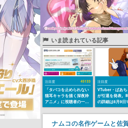
いま読まれている記事
45133
注目度
注目度
「タバコを止められない
VTuber・ばあ
猫耳キャラを描く深夜枠
が引退を発表。
アニメ」に視聴者の一部
の詳細は8月9日
から批判意見。違法薬物
の配信で説明
の使用と思しき描写も含
めて、BPOが議論を交わ
ナムコの名作ゲームと佐
す