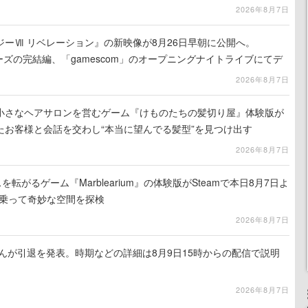
2026年8月7日
ーⅦ リベレーション』の新映像が8月26日早朝に公開へ。
ーズの完結編、「gamescom」のオープニングナイトライブにてデ
氏が登壇する予定
2026年8月7日
小さなヘアサロンを営むゲーム『けものたちの髪切り屋』体験版が
たお客様と会話を交わし“本当に望んでる髪型”を見つけ出す
2026年8月7日
を転がるゲーム『Marblearium』の体験版がSteamで本日8月7日よ
トに乗って奇妙な空間を探検
2026年8月7日
るさんが引退を発表。時期などの詳細は8月9日15時からの配信で説明
2026年8月7日