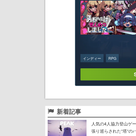
インディー
RPG
新着記事
人気の4人協力登山ゲー
張り巡らされた“塔“のバ