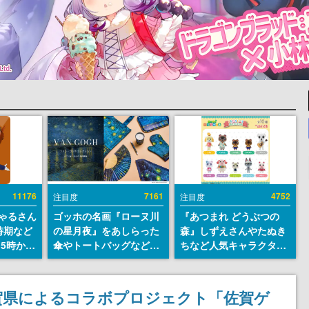
11176
7161
4752
注目度
注目度
ちゃるさん
ゴッホの名画『ローヌ川
『あつまれ どうぶつの
時期など
の星月夜』をあしらった
森』しずえさんやたぬき
15時から
傘やトートバッグなどが
ちなど人気キャラクター
登場。8月7日21時より2
のフロッキードールが9
日間限定で予約販売
月に発売開始。「とたけ
け」や「ちゃちゃまる」
賀県によるコラボプロジェクト「佐賀ゲ
も