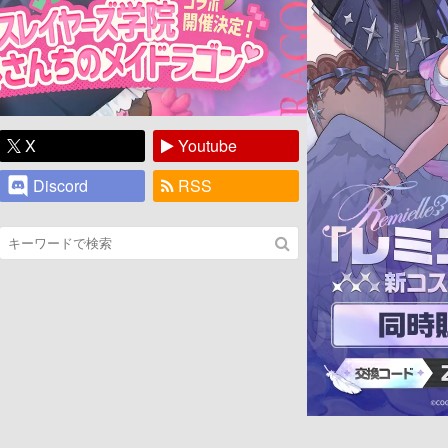
X
Youtube
Discord
RSS