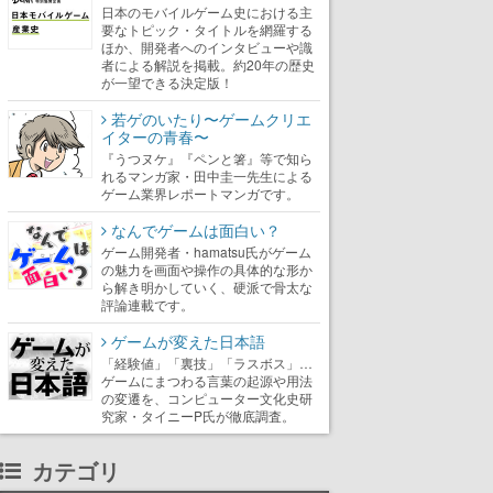
日本のモバイルゲーム史における主
要なトピック・タイトルを網羅する
ほか、開発者へのインタビューや識
者による解説を掲載。約20年の歴史
が一望できる決定版！
若ゲのいたり〜ゲームクリエ
イターの青春〜
『うつヌケ』『ペンと箸』等で知ら
れるマンガ家・田中圭一先生による
ゲーム業界レポートマンガです。
なんでゲームは面白い？
ゲーム開発者・hamatsu氏がゲーム
の魅力を画面や操作の具体的な形か
ら解き明かしていく、硬派で骨太な
評論連載です。
ゲームが変えた日本語
「経験値」「裏技」「ラスボス」…
ゲームにまつわる言葉の起源や用法
の変遷を、コンピューター文化史研
究家・タイニーP氏が徹底調査。
カテゴリ