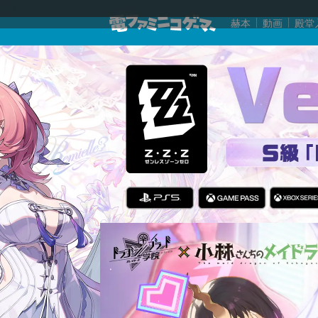
赫本
動画
殿堂