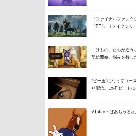
入れ替わる
『ファイナルファンタジ
『FF7』リメイクシリ
ィレクターの浜口直樹
「けもの」たちが通う
配信開始。悩みを持っ
“ビー玉”になってコース
り配信。Lo-Fiビー
VTuber・ばあちゃ