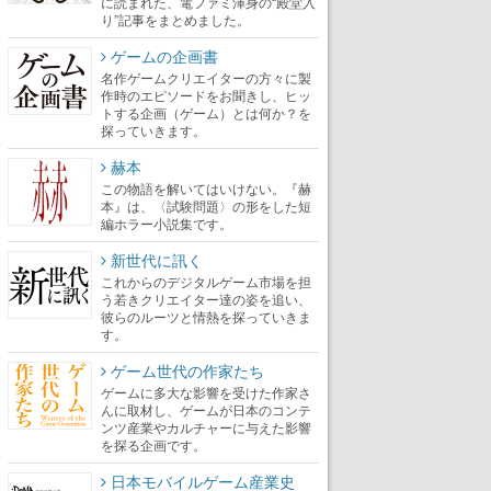
に読まれた、電ファミ渾身の“殿堂入
り”記事をまとめました。
ゲームの企画書
名作ゲームクリエイターの方々に製
作時のエピソードをお聞きし、ヒッ
トする企画（ゲーム）とは何か？を
探っていきます。
赫本
この物語を解いてはいけない。『赫
本』は、〈試験問題〉の形をした短
編ホラー小説集です。
新世代に訊く
これからのデジタルゲーム市場を担
う若きクリエイター達の姿を追い、
彼らのルーツと情熱を探っていきま
す。
ゲーム世代の作家たち
ゲームに多大な影響を受けた作家さ
んに取材し、ゲームが日本のコンテ
ンツ産業やカルチャーに与えた影響
を探る企画です。
日本モバイルゲーム産業史