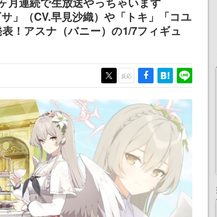
ヶ月連続で生放送やっちゃいます
記念したキャンペーン
ギサ」（CV.早見沙織）や「トキ」「コユ
表！アスナ（バニー）の1/7フィギュ
反応