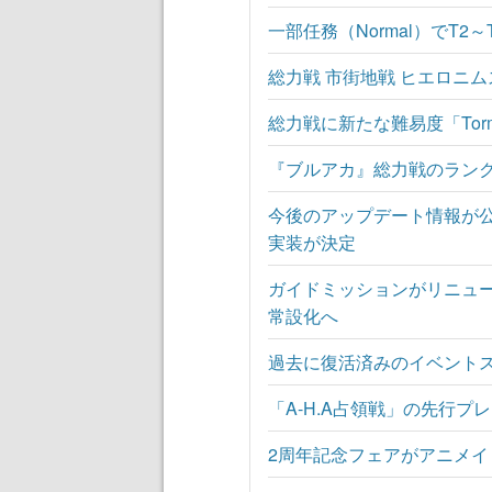
一部任務（Normal）でT
総力戦 市街地戦 ヒエロニ
総力戦に新たな難易度「Tor
『ブルアカ』総力戦のラン
今後のアップデート情報が公開
実装が決定
ガイドミッションがリニュ
常設化へ
過去に復活済みのイベント
「A-H.A占領戦」の先行プ
2周年記念フェアがアニメイ