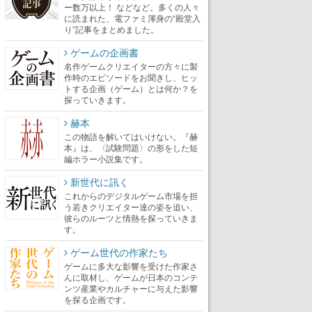
ー数万以上！ などなど。多くの人々
に読まれた、電ファミ渾身の“殿堂入
り”記事をまとめました。
ゲームの企画書
名作ゲームクリエイターの方々に製
作時のエピソードをお聞きし、ヒッ
トする企画（ゲーム）とは何か？を
探っていきます。
赫本
この物語を解いてはいけない。『赫
本』は、〈試験問題〉の形をした短
編ホラー小説集です。
新世代に訊く
これからのデジタルゲーム市場を担
う若きクリエイター達の姿を追い、
彼らのルーツと情熱を探っていきま
す。
ゲーム世代の作家たち
ゲームに多大な影響を受けた作家さ
んに取材し、ゲームが日本のコンテ
ンツ産業やカルチャーに与えた影響
を探る企画です。