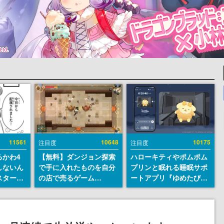
11561
10648
10175
注目度
注目度
るかわ4
【無料】ダンジョン探索
ハローキティやポムポム
しないん
で手に入れたものを自分
プリンと眠れる睡眠サポ
スター
の店で売るゲーム
ートアプリ『ゆめたび』
入社員の
『Moonlighter』が
が配信中。キャラごとの
ーム会社
Steamにて無料配布中！
ASMRや目覚ましアラー
ルへ対応
続編『Moonlighter 2』
ムも搭載
描く
の9月2日正式リリースを