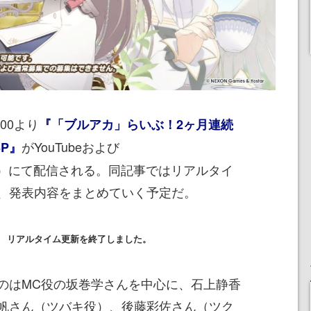
:00より
『「ブルアカ」らいぶ！2ヶ月連続
がYouTubeおよび
P』
chiveJP）にて配信される。同記事ではリアルタイ
、発表内容をまとめていく予定だ。
:45】 リアルタイム更新を終了しました。
はMC役の坂巻学さんを中心に、石上静香
帆さん（ツバキ役）、後藤彩佐さん（ツク