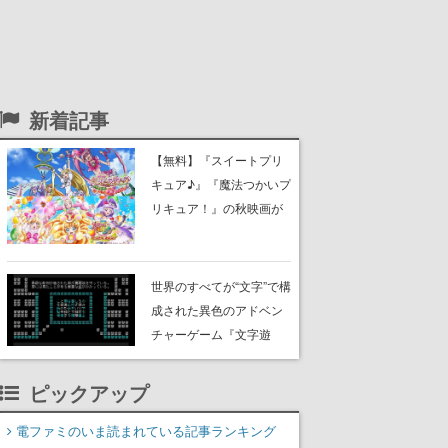
新着記事
【無料】『スイートプリ
キュア♪』『魔法つかいプ
リキュア！』の秋映画が
YouTubeで配信決定。8月
9日より2週連続でプレミ
ア公開
世界のすべてが“文字”で構
成された異色のアドベン
チャーゲーム『文字遊
戯』PS5版が8月20日に配
信決定！Switch向け体験
ピックアップ
版『第零章』は8月6日よ
り配信
電ファミのいま読まれている記事ランキング