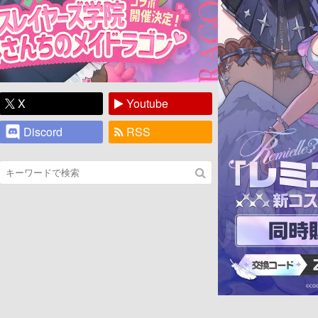
X
Youtube
Discord
RSS