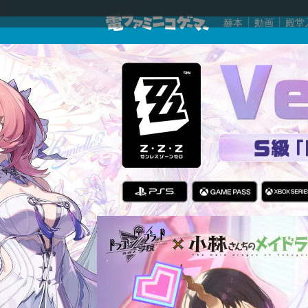
赫本
動画
殿堂