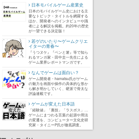
日本モバイルゲーム産業史
日本のモバイルゲーム史における主
要なトピック・タイトルを網羅する
ほか、開発者へのインタビューや識
者による解説を掲載。約20年の歴史
が一望できる決定版！
若ゲのいたり〜ゲームクリエ
イターの青春〜
『うつヌケ』『ペンと箸』等で知ら
れるマンガ家・田中圭一先生による
ゲーム業界レポートマンガです。
なんでゲームは面白い？
ゲーム開発者・hamatsu氏がゲーム
の魅力を画面や操作の具体的な形か
ら解き明かしていく、硬派で骨太な
評論連載です。
ゲームが変えた日本語
「経験値」「裏技」「ラスボス」…
ゲームにまつわる言葉の起源や用法
の変遷を、コンピューター文化史研
究家・タイニーP氏が徹底調査。