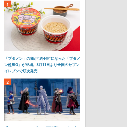
1
「ブタメン」の麺が“約4倍”になった「ブタメ
ン超BIG」が登場。8月11日より全国のセブン
イレブンで順次発売
2