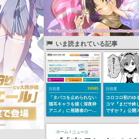
いま読まれている記事
24585
注目度
注目度
「タバコを止められない
コロコロ初のゆ
猫耳キャラを描く深夜枠
コマ『まだサ終
アニメ」に視聴者の一部
ですか？』公開
から批判意見。違法薬物
ト。主人公は新
の使用と思わしき描写も
侘石ダイヤ、ゲ
含めて、BPOが議論を交
を舞台にトラブ
ホーム
ニュース
わす
する社員たちを