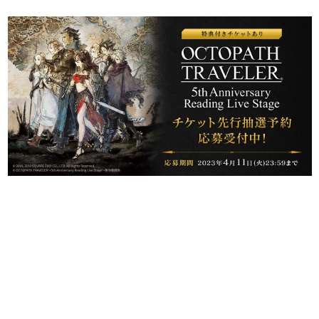
日本のコンテンツ産業やカルチャーに与えた影響を探る企
画です。
日本モバイルゲーム産業史
日本のモバイルゲーム史における主要なトピック・タイト
ルを網羅するほか、開発者へのインタビューや識者による
解説を掲載。約20年の歴史が一望できる決定版！
若ゲのいたり〜ゲームクリエイターの青春〜
『うつヌケ』『ペンと箸』等で知られるマンガ家・田中圭
一先生によるゲーム業界レポートマンガです。
なんでゲームは面白い？
ゲーム開発者・hamatsu氏がゲームの魅力を画面や操作の
具体的な形から解き明かしていく、硬派で骨太な評論連載
です。
ゲームが変えた日本語
「経験値」「裏技」「ラスボス」… ゲームにまつわる言葉
の起源や用法の変遷を、コンピューター文化史研究家・タ
イニーP氏が徹底調査。
カテゴリ
特集記事