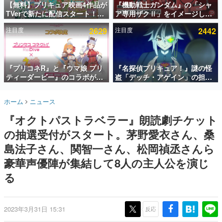
【無料】プリキュア映画4作品が
『機動戦士ガンダム』の「シャ
TVerで新たに配信スタート！な
ア専用ザクⅡ」をイメージした
インタビュー
んと2018年～2024年の映画ほぼ
散水ホースリールが予約開始。
注目度
2629
注目度
2442
すべてが見放題に、ぶっちゃけ
本体にはシャアのパーソナルマ
連載・特集一覧
ありえないラインナップ
ークやジオン公国軍のエンブレ
ム、型式番号などを配置
殿堂入り記事
SNS拡散数が数千以上！ ページビュー数万以上！ などな
『プリコネR』と『ウマ娘 プリ
『名探偵プリキュア！』謎の怪
ど。多くの人々に読まれた、電ファミ渾身の“殿堂入り”記
ティーダービー』のコラボが決
盗「デッチ・アゲイン」の担当
事をまとめました。
定！“最大170連無料”の8.5周年
キャストは天﨑滉平さんと判
キャンペーンなども発表
明。『Re:ゼロから始める異世
ゲームの企画書
ホーム
ニュース
界生活』オットー役、『ヒプノ
名作ゲームクリエイターの方々に製作時のエピソードをお
聞きし、ヒットする企画（ゲーム）とは何か？を探ってい
シスマイク』山田三郎役など
『オクトパストラベラー』朗読劇チケット
きます。
の抽選受付がスタート。茅野愛衣さん、桑
赫本
この物語を解いてはいけない。『赫本』は、〈試験問題〉
島法子さん、関智一さん、松岡禎丞さんら
の形をした短編ホラー小説集です。
豪華声優陣が集結して8人の主人公を演じ
る
新世代に訊く
これからのデジタルゲーム市場を担う若きクリエイター達
の姿を追い、彼らのルーツと情熱を探っていきます。
2023年3月31日 15:31
反応
ゲーム世代の作家たち
ゲームに多大な影響を受けた作家さんに取材し、ゲームが