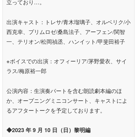
立っており…。
出演キャスト：トレサ/青木瑠璃子、オルベリク/小
西克幸、プリムロゼ/桑島法子、アーフェン/関智
一、テリオン/松岡禎丞、ハンイット/甲斐田裕子
※ボイスでの出演：オフィーリア/茅野愛衣、サイ
ラス/梅原裕一郎
公演内容：生演奏パートを含む朗読劇本編のほ
か、オープニングミニコンサート、キャストによ
るアフタートークを予定しております。
◆2023 年 9 月 10 日（日）黎明編