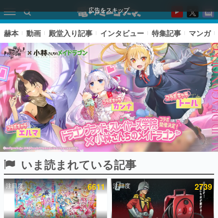
広告をスキップ
赫本
動画
殿堂入り記事
インタビュー
特集記事
マンガ
いま読まれている記事
ピックアップ
注目度
6611
注目度
2739
電ファミのいま読まれている記事ランキング
アプリセール情報