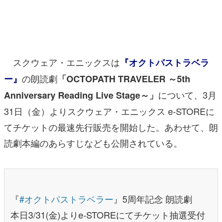
マンガ
女性向け
アプリレビュー
スクウェア・エニックスは
『オクトパストラベラ
その他
の朗読劇
ー』
「OCTOPATH TRAVELER ～5th
について、3月
Anniversary Reading Live Stage～」
電ファミニコゲーマーとは？
31日（金）よりスクウェア・エニックス e-STOREに
運営：株式会社マレ
てチケットの最速先行販売を開始した。あわせて、朗
読劇本編のあらすじなども公開されている。
『
#オクトパストラベラー
』5周年記念 朗読劇
本日3/31(金)よりe-STOREにてチケット抽選受付