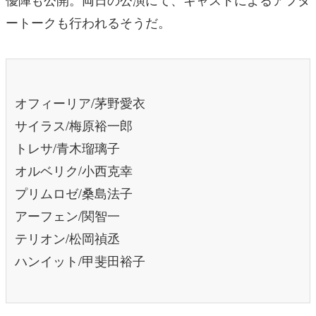
ートークも行われるそうだ。
オフィーリア/茅野愛衣
サイラス/梅原裕一郎
トレサ/青木瑠璃子
オルベリク/小西克幸
プリムロゼ/桑島法子
アーフェン/関智一
テリオン/松岡禎丞
ハンイット/甲斐田裕子