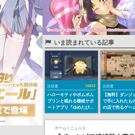
いま読まれている記事
18623
注目度
注目度
ハローキティやポムポム
【無料】ダンジ
プリンと眠れる睡眠サポ
で手に入れたも
ートアプリ『ゆめたび』
の店で売るゲー
が配信中。キャラごとの
『Moonlighte
ASMRや目覚ましアラー
Steamにて無料
ムも搭載
続編『Moonlight
ホーム
ニュース
の9月2日正式リ