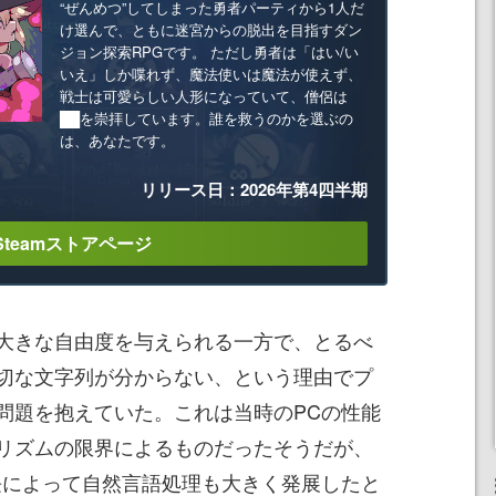
“ぜんめつ”してしまった勇者パーティから1人だ
け選んで、ともに迷宮からの脱出を目指すダン
ジョン探索RPGです。 ただし勇者は「はい/い
いえ」しか喋れず、魔法使いは魔法が使えず、
戦士は可愛らしい人形になっていて、僧侶は
██を崇拝しています。誰を救うのかを選ぶの
は、あなたです。
リリース日：2026年第4四半期
Steamストアページ
大きな自由度を与えられる一方で、とるべ
切な文字列が分からない、という理由でプ
問題を抱えていた。これは当時のPCの性能
リズムの限界によるものだったそうだが、
長によって自然言語処理も大きく発展したと