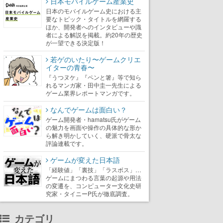
日本モバイルゲーム産業史
日本のモバイルゲーム史における主
要なトピック・タイトルを網羅する
ほか、開発者へのインタビューや識
者による解説を掲載。約20年の歴史
が一望できる決定版！
若ゲのいたり〜ゲームクリエ
イターの青春〜
『うつヌケ』『ペンと箸』等で知ら
れるマンガ家・田中圭一先生による
ゲーム業界レポートマンガです。
なんでゲームは面白い？
ゲーム開発者・hamatsu氏がゲーム
の魅力を画面や操作の具体的な形か
ら解き明かしていく、硬派で骨太な
評論連載です。
ゲームが変えた日本語
「経験値」「裏技」「ラスボス」…
ゲームにまつわる言葉の起源や用法
の変遷を、コンピューター文化史研
究家・タイニーP氏が徹底調査。
カテゴリ