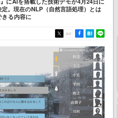
』にAIを搭載した技術デモが4月24日に
ペーン
けにリリース予定
女子や、萌え声不思議ち
信決定。現在のNLP（自然言語処理）とは
ゃん女子と青春を謳歌
できる内容に
反応