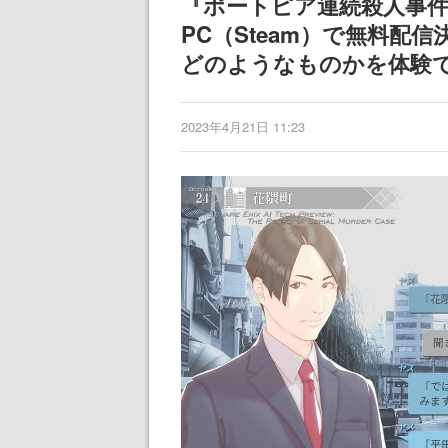
『ポートピア連続殺人事件
記念したキャン
PC（Steam）で無料配
どのようなものかを体験
2023年4月21日 11:23