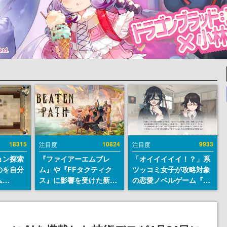
18315
10824
9933
注目度
注目度
ョン探索
『ファイアーエムブレ
「オイイイイイ！？」系
のを自分
ム』や『FFタクティク
ツッコミ女子が攻略対象
ム
ス』に影響を受けた新作
の恋愛ノベルゲーム『美
r』が
戦略RPG『Beaten
術部カノジョ』Steamス
配布中！
Path』2027年に発売
トアページが公開。「お
er 2』
へ。PC（Steam）、
前らーそろそろ自重しろ
リースを
PS5、Xbox、Switch向
ー？＾＾」暗黒微笑の夢