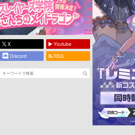
X
Youtube
Discord
RSS