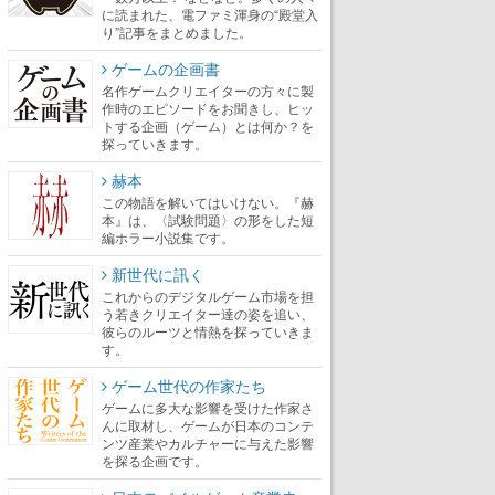
に読まれた、電ファミ渾身の“殿堂入
り”記事をまとめました。
ゲームの企画書
名作ゲームクリエイターの方々に製
作時のエピソードをお聞きし、ヒッ
トする企画（ゲーム）とは何か？を
探っていきます。
赫本
この物語を解いてはいけない。『赫
本』は、〈試験問題〉の形をした短
編ホラー小説集です。
新世代に訊く
これからのデジタルゲーム市場を担
う若きクリエイター達の姿を追い、
彼らのルーツと情熱を探っていきま
す。
ゲーム世代の作家たち
ゲームに多大な影響を受けた作家さ
んに取材し、ゲームが日本のコンテ
ンツ産業やカルチャーに与えた影響
を探る企画です。