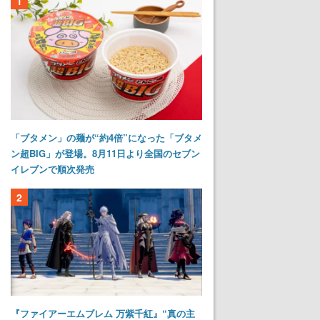
1
「ブタメン」の麺が“約4倍”になった「ブタメ
ン超BIG」が登場。8月11日より全国のセブン
イレブンで順次発売
2
『ファイアーエムブレム 万紫千紅』“真の主