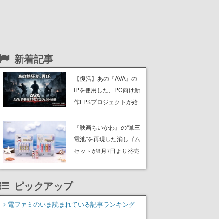
新着記事
【復活】あの『AVA』の
IPを使用した、PC向け新
作FPSプロジェクトが始
動。続報は8月12日にテ
ィザーサイトで公開
『映画ちいかわ』の“単三
電池”を再現した消しゴム
セットが8月7日より発売
決定。公式は「在ったも
のを 消しながら いつかな
ピックアップ
くなる 永遠のいのち」と
紹介
電ファミのいま読まれている記事ランキング