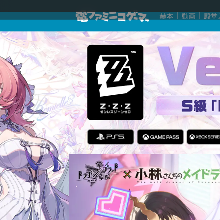
赫本
動画
殿堂