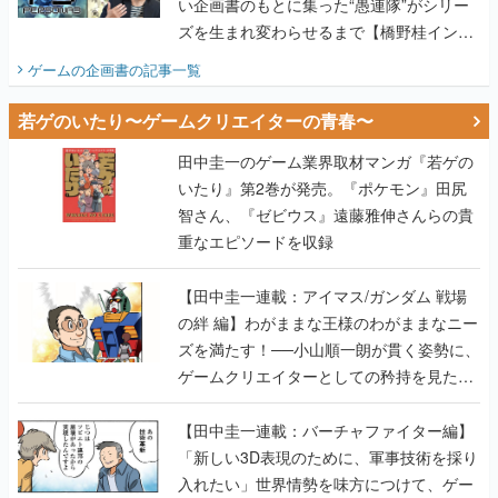
い企画書のもとに集った“愚連隊”がシリー
ズを生まれ変わらせるまで【橋野桂インタ
ビュー】
ゲームの企画書
の記事一覧
若ゲのいたり〜ゲームクリエイターの青春〜
田中圭一のゲーム業界取材マンガ『若ゲの
いたり』第2巻が発売。『ポケモン』田尻
智さん、『ゼビウス』遠藤雅伸さんらの貴
重なエピソードを収録
【田中圭一連載：アイマス/ガンダム 戦場
の絆 編】わがままな王様のわがままなニー
ズを満たす！──小山順一朗が貫く姿勢に、
ゲームクリエイターとしての矜持を見た
【若ゲのいたり最終回】
【田中圭一連載：バーチャファイター編】
「新しい3D表現のために、軍事技術を採り
入れたい」世界情勢を味方につけて、ゲー