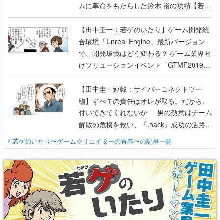
ムに革命をもたらした鈴木 裕の功績【若ゲ
のいたり】
【田中圭一：若ゲのいたり】ゲーム開発統
合環境「Unreal Engine」最新バージョン
で、開発環境はどう変わる？ ゲーム業界向
けソリューションイベント「GTMF2019」
に行って、より理解を深めよう【PR】
【田中圭一連載：サイバーコネクトツー
編】すべての責任はオレが取る。だから、
付いてきてくれないか──男の熱意はチーム
解散の危機を救い、『.hack』成功の活路を
開く。業界の快男児・松山 洋に流れる血は
若ゲのいたり〜ゲームクリエイターの青春〜
の記事一覧
『少年ジャンプ』色だった【若ゲのいた
り】