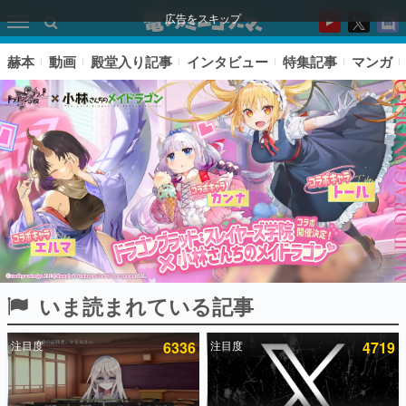
広告をスキップ
赫本
動画
殿堂入り記事
インタビュー
特集記事
マンガ
いま読まれている記事
ピックアップ
注目度
6336
注目度
4719
電ファミのいま読まれている記事ランキング
アプリセール情報