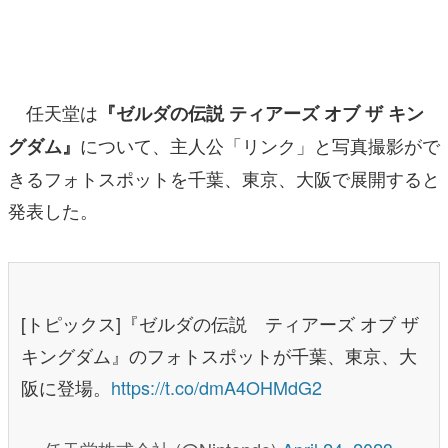
マンガ
女性向け
任天堂は
『ゼルダの伝説 ティアーズ オブ ザ キン
アプリレビュー
について、主人公「リンク」と写真撮影がで
グダム』
その他
きるフォトスポットを千葉、東京、大阪で展開すると
電ファミニコゲーマーとは？
発表した。
運営：株式会社マレ
[トピックス]『ゼルダの伝説 ティアーズ オブ ザ
キングダム』のフォトスポットが千葉、東京、大
阪に登場。
https://t.co/dmA4OHMdG2