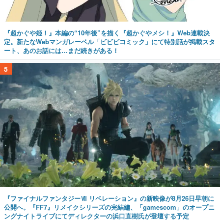
『超かぐや姫！』本編の“10年後”を描く『超かぐやメシ！』Web連載決
定。新たなWebマンガレーベル「ビビビコミック」にて特別話が掲載スタ
ート、あのお話には…まだ続きがある！
5
『ファイナルファンタジーⅦ リベレーション』の新映像が8月26日早朝に
公開へ。『FF7』リメイクシリーズの完結編、「gamescom」のオープニ
ングナイトライブにてディレクターの浜口直樹氏が登壇する予定