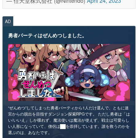
— 任天堂株式会社 (@Nintendo)
April 24, 2023
AD
勇者パーティはぜんめつしました。
“ぜんめつ”してしまった勇者パーティから1人だけ選んで、ともに迷
宮からの脱出を目指すダンジョン探索RPGです。 ただし勇者は「は
い/いいえ」しか喋れず、魔法使いは魔法が使えず、戦士は可愛らし
い人形になっていて、僧侶は██を崇拝しています。誰を救うのかを
選ぶのは、あなたです。