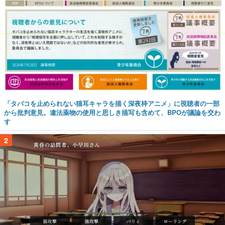
「タバコを止められない猫耳キャラを描く深夜枠アニメ」に視聴者の一部
から批判意見。違法薬物の使用と思しき描写も含めて、BPOが議論を交わ
す
2