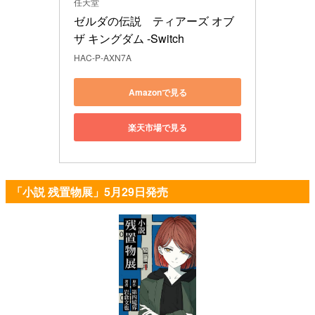
任天堂
ゼルダの伝説　ティアーズ オブ 
ザ キングダム -Switch
HAC-P-AXN7A
Amazonで見る
楽天市場で見る
「小説 残置物展」5月29日発売