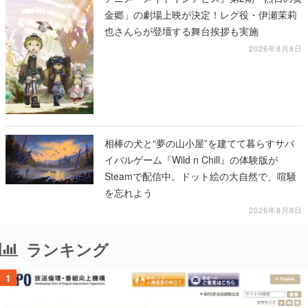
金郷」の劇場上映が決定！レグ役・伊瀬茉莉
也さんらが登壇する舞台挨拶も実施
2026年8月8日
相棒の犬と“夢の山小屋”を建てて暮らすサバ
イバルゲーム『Wild n Chill』の体験版が
Steamで配信中。ドット絵の大自然で、喧騒
を忘れよう
2026年8月8日
ランキング
1