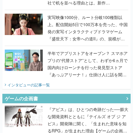
社で机を並べる理由とは。新作
『TATSUJIN EXTREME』で初タッグを組
んだレジェンド2人に訊く開発秘話
実写映像1000分、ルート分岐100種類以
上。配信開始5日で100万本を売った、中国
発の実写インタラクティブドラマゲーム
『盛世天下：女帝への道II』の、規模が違
うこだわりをプロデューサーに聞いた
半年でアプリストアをオープン？ スマホア
プリの“代替ストア”として、わずか6ヵ月で
国内向けローンチを行った発見型ストア
『あっぷアリーナ！』仕掛け人に話を聞い
てみた
インタビュー
の記事一覧
ゲームの企画書
『アビス』は、ひとつの奇跡だった──膨大
な開発資料とともに『テイルズ オブ ジ ア
ビス』開発陣に聞く、「生まれた意味を知
るRPG」が生まれた理由【ゲームの企画