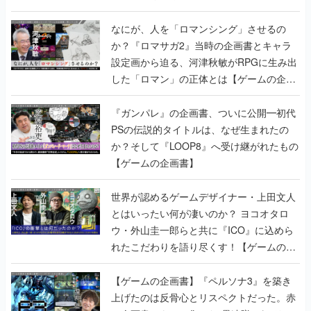
書】
なにが、人を「ロマンシング」させるの
か？『ロマサガ2』当時の企画書とキャラ
設定画から迫る、河津秋敏がRPGに生み出
した「ロマン」の正体とは【ゲームの企画
書】
『ガンパレ』の企画書、ついに公開━初代
PSの伝説的タイトルは、なぜ生まれたの
か？そして『LOOP8』へ受け継がれたもの
【ゲームの企画書】
世界が認めるゲームデザイナー・上田文人
とはいったい何が凄いのか？ ヨコオタロ
ウ・外山圭一郎らと共に『ICO』に込めら
れたこだわりを語り尽くす！【ゲームの企
画書】
【ゲームの企画書】『ペルソナ3』を築き
上げたのは反骨心とリスペクトだった。赤