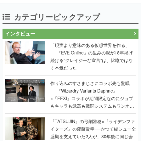
カテゴリーピックアップ
インタビュー
「現実より意味のある仮想世界を作る」
──『EVE Online』の生みの親が18年掲げ
続ける”クレイジーな宣言”は、比喩ではな
く本気だった
作り込みのすさまじさにコラボ先も驚嘆
──『Wizardry Variants Daphne』
×『FFXI』コラボが期間限定なのにジョブ
もキャラも武器も戦闘システムもワンオフ
で作り込まれた理由を両ディレクターに聞
く
『TATSUJIN』の弓削雅稔×『ライデンファ
イターズ』の齋藤貴幸──かつて縦シュー全
盛期を支えていた2人が、30年後に同じ会