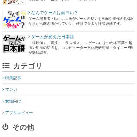
なんでゲームは面白い？
ゲーム開発者・hamatsu氏がゲームの魅力を画面や操作の具体的
な形から解き明かしていく、硬派で骨太な評論連載です。
ゲームが変えた日本語
「経験値」「裏技」「ラスボス」… ゲームにまつわる言葉の起
源や用法の変遷を、コンピューター文化史研究家・タイニーP氏
が徹底調査。
カテゴリ
特集記事
マンガ
女性向け
アプリレビュー
その他