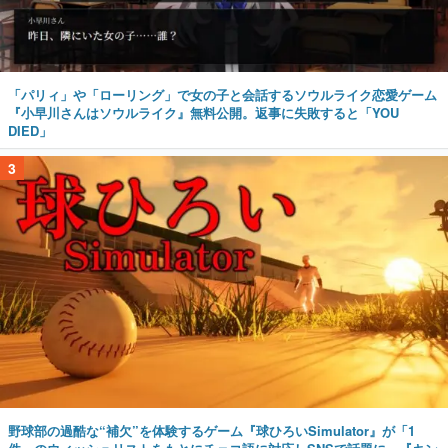
「パリィ」や「ローリング」で女の子と会話するソウルライク恋愛ゲーム
『小早川さんはソウルライク』無料公開。返事に失敗すると「YOU
DIED」
3
野球部の過酷な“補欠”を体験するゲーム『球ひろいSimulator』が「1