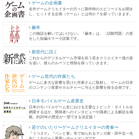
ゲームの企画書
名作ゲームクリエイターの方々に製作時のエピソードをお聞き
し、ヒットする企画（ゲーム）とは何か？を探っていきます。
赫本
この物語を解いてはいけない。『赫本』は、〈試験問題〉の形
をした短編ホラー小説集です。
新世代に訊く
これからのデジタルゲーム市場を担う若きクリエイター達の姿
を追い、彼らのルーツと情熱を探っていきます。
ゲーム世代の作家たち
ゲームに多大な影響を受けた作家さんに取材し、ゲームが日本
のコンテンツ産業やカルチャーに与えた影響を探る企画です。
日本モバイルゲーム産業史
日本のモバイルゲーム史における主要なトピック・タイトルを
網羅するほか、開発者へのインタビューや識者による解説を掲
載。約20年の歴史が一望できる決定版！
若ゲのいたり〜ゲームクリエイターの青春〜
『うつヌケ』『ペンと箸』等で知られるマンガ家・田中圭一先
生によるゲーム業界レポートマンガです。