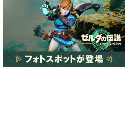
日本のコンテンツ産業やカルチャーに与えた影響を探る企
画です。
日本モバイルゲーム産業史
日本のモバイルゲーム史における主要なトピック・タイト
ルを網羅するほか、開発者へのインタビューや識者による
解説を掲載。約20年の歴史が一望できる決定版！
若ゲのいたり〜ゲームクリエイターの青春〜
『うつヌケ』『ペンと箸』等で知られるマンガ家・田中圭
一先生によるゲーム業界レポートマンガです。
なんでゲームは面白い？
ゲーム開発者・hamatsu氏がゲームの魅力を画面や操作の
具体的な形から解き明かしていく、硬派で骨太な評論連載
です。
ゲームが変えた日本語
「経験値」「裏技」「ラスボス」… ゲームにまつわる言葉
の起源や用法の変遷を、コンピューター文化史研究家・タ
イニーP氏が徹底調査。
カテゴリ
特集記事