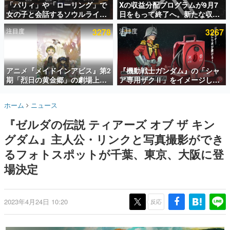
「パリィ」や「ローリング」で
Xの収益分配プログラムが9月7
女の子と会話するソウルライク
日をもって終了へ。新たな収益
インタビュー
恋愛ゲーム『小早川さんはソウ
化制度「Original Content
注目度
3278
注目度
3267
ルライク』無料公開。返事に失
Rewards Program」を発表
連載・特集一覧
敗すると「YOU DIED」
殿堂入り記事
SNS拡散数が数千以上！ ページビュー数万以上！ などな
アニメ『メイドインアビス』第2
『機動戦士ガンダム』の「シャ
ど。多くの人々に読まれた、電ファミ渾身の“殿堂入り”記
期「烈日の黄金郷」の劇場上映
ア専用ザクⅡ」をイメージした
事をまとめました。
が決定！レグ役・伊瀬茉莉也さ
散水ホースリールが予約開始。
んらが登壇する舞台挨拶も実施
本体にはシャアのパーソナルマ
ゲームの企画書
ホーム
ニュース
ークやジオン公国軍のエンブレ
名作ゲームクリエイターの方々に製作時のエピソードをお
聞きし、ヒットする企画（ゲーム）とは何か？を探ってい
ム、型式番号などを配置
『ゼルダの伝説 ティアーズ オブ ザ キン
きます。
グダム』主人公・リンクと写真撮影ができ
赫本
この物語を解いてはいけない。『赫本』は、〈試験問題〉
るフォトスポットが千葉、東京、大阪に登
の形をした短編ホラー小説集です。
場決定
新世代に訊く
これからのデジタルゲーム市場を担う若きクリエイター達
の姿を追い、彼らのルーツと情熱を探っていきます。
2023年4月24日 10:20
反応
ゲーム世代の作家たち
ゲームに多大な影響を受けた作家さんに取材し、ゲームが