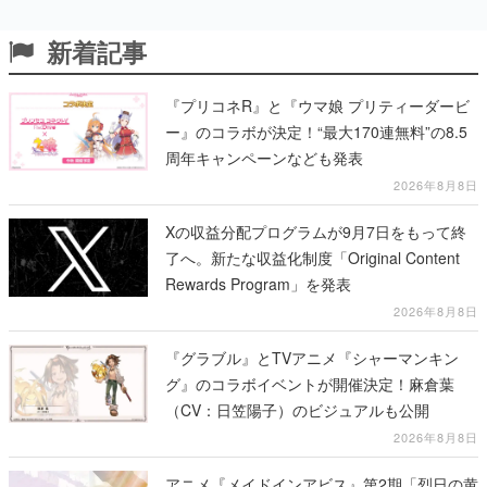
新着記事
『プリコネR』と『ウマ娘 プリティーダービ
ー』のコラボが決定！“最大170連無料”の8.5
周年キャンペーンなども発表
2026年8月8日
Xの収益分配プログラムが9月7日をもって終
了へ。新たな収益化制度「Original Content
Rewards Program」を発表
2026年8月8日
『グラブル』とTVアニメ『シャーマンキン
グ』のコラボイベントが開催決定！麻倉葉
（CV：日笠陽子）のビジュアルも公開
2026年8月8日
アニメ『メイドインアビス』第2期「烈日の黄