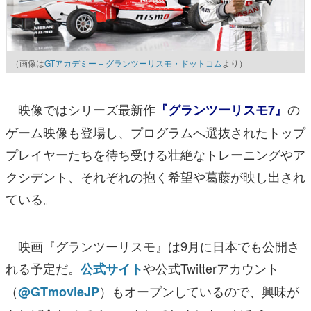
（画像は
GTアカデミー – グランツーリスモ・ドットコム
より）
映像ではシリーズ最新作
の
『グランツーリスモ7』
ゲーム映像も登場し、プログラムへ選抜されたトップ
プレイヤーたちを待ち受ける壮絶なトレーニングやア
クシデント、それぞれの抱く希望や葛藤が映し出され
ている。
映画『グランツーリスモ』は9月に日本でも公開さ
れる予定だ。
や公式Twitterアカウント
公式サイト
（
）もオープンしているので、興味が
@GTmovieJP