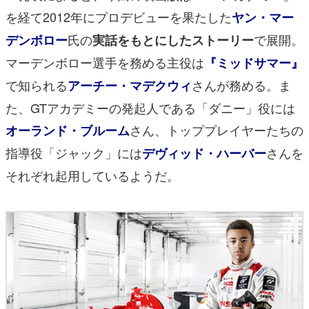
を経て2012年にプロデビューを果たした
ヤン・マー
氏の
で展開。
デンボロー
実話をもとにしたストーリー
マーデンボロー選手を務める主役は
『ミッドサマー』
で知られる
さんが務める。ま
アーチー・マデクウィ
た、GTアカデミーの発起人である「ダニー」役には
さん、トッププレイヤーたちの
オーランド・ブルーム
指導役「ジャック」には
さんを
デ
ヴィッド・ハーバー
それぞれ起用しているようだ。