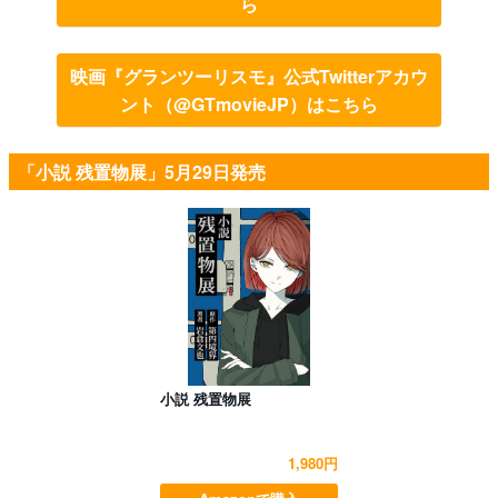
ら
映画『グランツーリスモ』公式Twitterアカウ
ント（@GTmovieJP）はこちら
「小説 残置物展」5月29日発売
小説 残置物展
1,980円