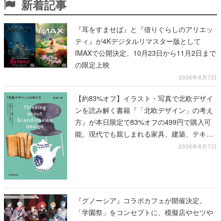
新着記事
『耳をすませば』と『借りぐらしのアリエッ
ティ』が4Kデジタルリマスター版として
IMAXで公開決定。10月23日から11月2日まで
の限定上映
2026年8月7日
【約83%オフ】イラスト・写真で北欧デザイ
ンを読み解く書籍『「北欧デザイン」の考え
方』が本日限定で83%オフの499円で購入可
能。現代でも親しまれる家具、建築、テキス
タイル、工芸がわかる
2026年8月7日
『グノーシア』コラボカフェが開催決定。
「学園祭」をコンセプトに、模擬店やセツや