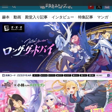
広告をスキップ
赫本
動画
殿堂入り記事
インタビュー
特集記事
マンガ
ピックアップ
電ファミのいま読まれている記事ランキング
アプリセール情報