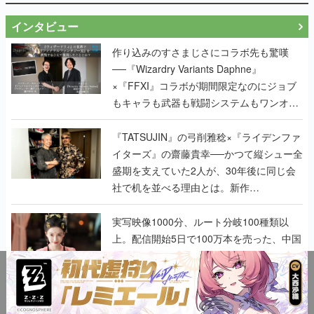
インタビュー
作り込みのすさまじさにコラボ先も驚嘆
──『Wizardry Variants Daphne』
×『FFXI』コラボが期間限定なのにジョブ
もキャラも武器も戦闘システムもワンオフ
で作り込まれた理由を両ディレクターに聞
く
『TATSUJIN』の弓削雅稔×『ライデンファ
イターズ』の齋藤貴幸──かつて縦シュー全
盛期を支えていた2人が、30年後に同じ会
社で机を並べる理由とは。新作
『TATSUJIN EXTREME』で初タッグを組
んだレジェンド2人に訊く開発秘話
実写映像1000分、ルート分岐100種類以
上。配信開始5日で100万本を売った、中国
発の実写インタラクティブドラマゲーム
『盛世天下：女帝への道II』の、規模が違
うこだわりをプロデューサーに聞いた
半年でアプリストアをオープン？ スマホア