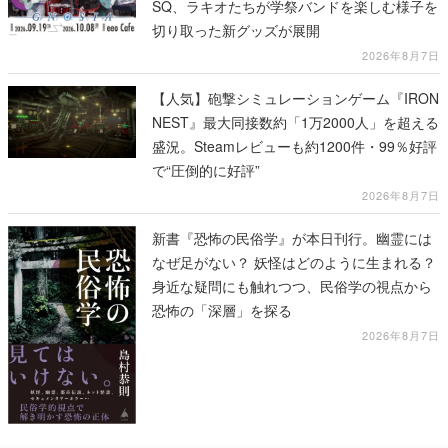
SQ、ラキオたちが学祭バンドを楽しむ様子を
切り取った新グッズが展開
2026年8月7日
【人気】砲撃シミュレーションゲーム『IRON
NEST』最大同接数約「1万2000人」を超える
盛況。Steamレビューも約1200件・99％好評
で“圧倒的に好評”
2026年8月7日
新書『恐怖の民俗学』が本日刊行。幽霊には
なぜ足がない？ 妖怪はどのように生まれる？
身近な疑問にも触れつつ、民俗学の視点から
恐怖の「深層」を探る
2026年8月7日