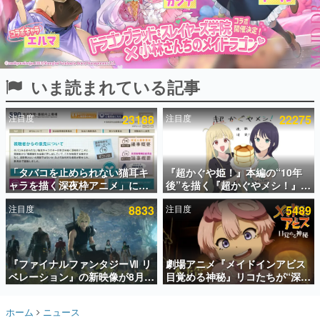
インタビュー
連載・特集一覧
殿堂入り記事
いま読まれている記事
SNS拡散数が数千以上！ ページビュー数万以上！ などな
ど。多くの人々に読まれた、電ファミ渾身の“殿堂入り”記
事をまとめました。
注目度
23188
注目度
22275
ゲームの企画書
名作ゲームクリエイターの方々に製作時のエピソードをお
聞きし、ヒットする企画（ゲーム）とは何か？を探ってい
「タバコを止められない猫耳キ
『超かぐや姫！』本編の“10年
きます。
ャラを描く深夜枠アニメ」に視
後”を描く『超かぐやメシ！』
赫本
聴者の一部から批判意見。違法
Web連載決定。新たなWebマン
この物語を解いてはいけない。『赫本』は、〈試験問題〉
注目度
8833
注目度
5489
薬物の使用と思しき描写も含め
ガレーベル「ビビビコミック」
の形をした短編ホラー小説集です。
て、BPOが議論を交わす
にて特別話が掲載スタート、あ
のお話には…まだ続きがある！
新世代に訊く
『ファイナルファンタジーⅦ リ
劇場アニメ『メイドインアビス
これからのデジタルゲーム市場を担う若きクリエイター達
の姿を追い、彼らのルーツと情熱を探っていきます。
ベレーション』の新映像が8月
目覚める神秘』リコたちが“深界
26日早朝に公開へ。『FF7』リ
七層”へ進む予告映像が公開。新
メイクシリーズの完結編、
キャストも発表、テパステは諸
ゲーム世代の作家たち
ホーム
ニュース
「gamescom」のオープニング
星すみれさん、クラヴァリは星
ゲームに多大な影響を受けた作家さんに取材し、ゲームが