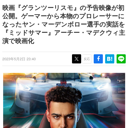
ナイトライブにてディレクター
野貴紀さんが担当する
日本のコンテンツ産業やカルチャーに与えた影響を探る企
映画『グランツーリスモ』の予告映像が初
の浜口直樹氏が登壇する予定
画です。
公開。ゲーマーから本物のプロレーサーに
日本モバイルゲーム産業史
なったヤン・マーデンボロー選手の実話を
日本のモバイルゲーム史における主要なトピック・タイト
ルを網羅するほか、開発者へのインタビューや識者による
『ミッドサマー』アーチー・マデクウィ主
解説を掲載。約20年の歴史が一望できる決定版！
演で映画化
若ゲのいたり〜ゲームクリエイターの青春〜
『うつヌケ』『ペンと箸』等で知られるマンガ家・田中圭
一先生によるゲーム業界レポートマンガです。
2023年5月2日 23:40
反応
なんでゲームは面白い？
ゲーム開発者・hamatsu氏がゲームの魅力を画面や操作の
具体的な形から解き明かしていく、硬派で骨太な評論連載
です。
ゲームが変えた日本語
「経験値」「裏技」「ラスボス」… ゲームにまつわる言葉
の起源や用法の変遷を、コンピューター文化史研究家・タ
イニーP氏が徹底調査。
カテゴリ
特集記事