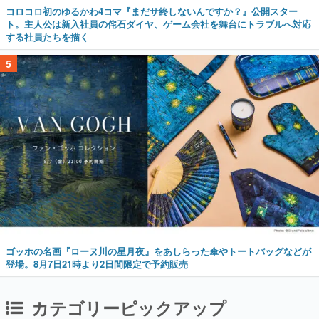
コロコロ初のゆるかわ4コマ『まだサ終しないんですか？』公開スター
ト。主人公は新入社員の侘石ダイヤ、ゲーム会社を舞台にトラブルへ対応
する社員たちを描く
5
ゴッホの名画『ローヌ川の星月夜』をあしらった傘やトートバッグなどが
登場。8月7日21時より2日間限定で予約販売
カテゴリーピックアップ