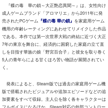
『蝶の毒 華の鎖～大正艶恋異聞～』は、女性向け
成人ゲームブランド「アロマリエ」から2011年に発
売されたPCゲーム
を家庭用ゲーム
『蝶の毒 華の鎖』
機用の年齢レーティングにあわせてリメイクした作品
である。本作では第一次世界大戦の終結に近づく大正
7年の東京を舞台に、経済的に困窮した家庭の立て直
しを目指す華族の娘「野宮百合子」と彼女を取り巻く
5人の青年らによる甘くほろ苦い物語が展開されてい
く。
発表によると、Steam版では過去の家庭用ゲーム機
版で搭載されたビジュアルや追加エピソードなどの追
加要素をすべて収録。主人公を除く各キャラクターは
フルボイスになるほか、Steam対応の外部コントロー