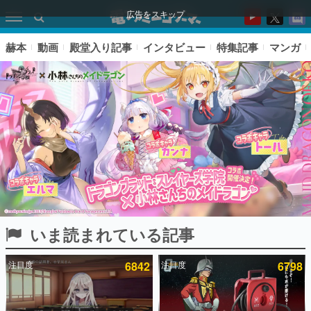
広告をスキップ
赫本
動画
殿堂入り記事
インタビュー
特集記事
マンガ
いま読まれている記事
ピックアップ
注目度
6842
注目度
6798
電ファミのいま読まれている記事ランキング
アプリセール情報