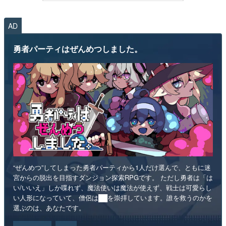
AD
勇者パーティはぜんめつしました。
“ぜんめつ”してしまった勇者パーティから1人だけ選んで、ともに迷
宮からの脱出を目指すダンジョン探索RPGです。 ただし勇者は「は
い/いいえ」しか喋れず、魔法使いは魔法が使えず、戦士は可愛らし
い人形になっていて、僧侶は██を崇拝しています。誰を救うのかを
選ぶのは、あなたです。