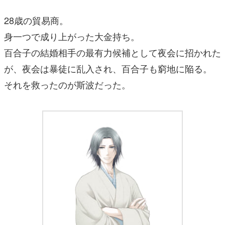
28歳の貿易商。
身一つで成り上がった大金持ち。
百合子の結婚相手の最有力候補として夜会に招かれた
が、夜会は暴徒に乱入され、百合子も窮地に陥る。
それを救ったのが斯波だった。