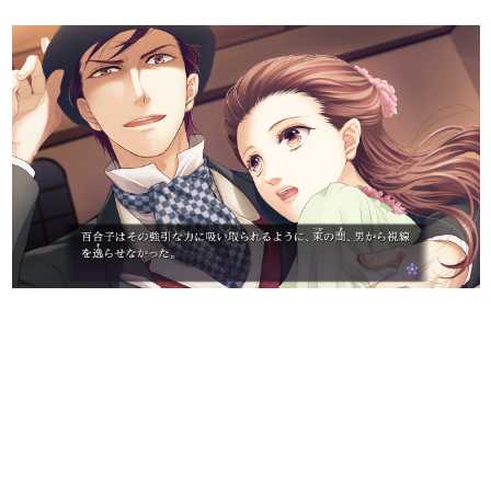
日本のコンテンツ産業やカルチャーに与えた影響を探る企
画です。
日本モバイルゲーム産業史
日本のモバイルゲーム史における主要なトピック・タイト
ルを網羅するほか、開発者へのインタビューや識者による
解説を掲載。約20年の歴史が一望できる決定版！
若ゲのいたり〜ゲームクリエイターの青春〜
『うつヌケ』『ペンと箸』等で知られるマンガ家・田中圭
一先生によるゲーム業界レポートマンガです。
なんでゲームは面白い？
ゲーム開発者・hamatsu氏がゲームの魅力を画面や操作の
具体的な形から解き明かしていく、硬派で骨太な評論連載
です。
ゲームが変えた日本語
「経験値」「裏技」「ラスボス」… ゲームにまつわる言葉
の起源や用法の変遷を、コンピューター文化史研究家・タ
イニーP氏が徹底調査。
カテゴリ
特集記事