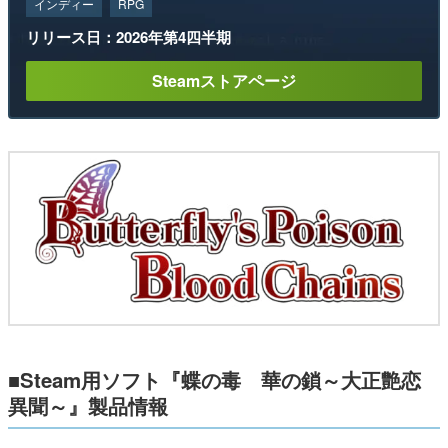
インディー
RPG
リリース日：2026年第4四半期
Steamストアページ
■Steam用ソフト『蝶の毒 華の鎖～大正艶恋
異聞～』製品情報