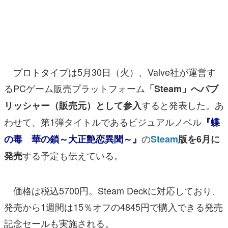
マンガ
女性向け
アプリレビュー
プロトタイプは5月30日（火）、Valve社が運営す
その他
るPCゲーム販売プラットフォーム
「Steam」へパブ
すると発表した。あ
リッシャー（販売元）として参入
電ファミニコゲーマーとは？
わせて、第1弾タイトルであるビジュアルノベル
『蝶
運営：株式会社マレ
の
の毒 華の鎖～大正艶恋異聞～』
Steam
版を6月に
する予定も伝えている。
発売
価格は税込5700円。Steam Deckに対応しており、
発売から1週間は15％オフの4845円で購入できる発売
記念セールも実施される。