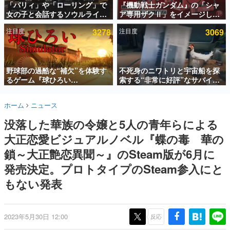
「パリィ」や「ローリング」で
『機動戦士ガンダム』の「シャ
女の子と会話するソウルライク
ア専用ザクⅡ」をイメージした
インタビュー
恋愛ゲーム『小早川さんはソウ
散水ホースリールが予約開始。
注目度
3278
注目度
3069
ルライク』無料公開。返事に失
本体にはシャアのパーソナルマ
連載・特集一覧
敗すると「YOU DIED」
ークやジオン公国軍のエンブレ
ム、型式番号などを配置
殿堂入り記事
SNS拡散数が数千以上！ ページビュー数万以上！ などな
野球部の過酷な“補欠”を体験す
不死身のニワトリと宇宙船を探
ど。多くの人々に読まれた、電ファミ渾身の“殿堂入り”記
るゲーム『球ひろい
索する“非常に好評”なサバイバ
事をまとめました。
Simulator』が「1件」のウィッ
ルゲーム『Breathedge』が無
シュリストをもとにチェコ語に
料で配布中。入手できる期間は8
ゲームの企画書
ホーム
ニュース
対応しSNSで話題に。『キング
月10日まで
名作ゲームクリエイターの方々に製作時のエピソードをお
聞きし、ヒットする企画（ゲーム）とは何か？を探ってい
ダム・カム』開発元やチェコの
没落した華族の令嬢と5人の青年らによる
きます。
プロ野球選手から称賛の声
大正恋愛ビジュアルノベル『蝶の毒 華の
赫本
この物語を解いてはいけない。『赫本』は、〈試験問題〉
鎖～大正艶恋異聞～』のSteam版が6月に
の形をした短編ホラー小説集です。
発売決定。プロトタイプのSteam参入にと
もない発表
新世代に訊く
これからのデジタルゲーム市場を担う若きクリエイター達
の姿を追い、彼らのルーツと情熱を探っていきます。
2023年5月30日 12:00
反応
ゲーム世代の作家たち
ゲームに多大な影響を受けた作家さんに取材し、ゲームが