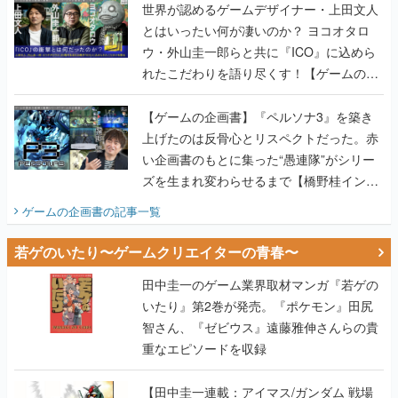
世界が認めるゲームデザイナー・上田文人
とはいったい何が凄いのか？ ヨコオタロ
ウ・外山圭一郎らと共に『ICO』に込めら
れたこだわりを語り尽くす！【ゲームの企
画書】
【ゲームの企画書】『ペルソナ3』を築き
上げたのは反骨心とリスペクトだった。赤
い企画書のもとに集った“愚連隊”がシリー
ズを生まれ変わらせるまで【橋野桂インタ
ビュー】
ゲームの企画書
の記事一覧
若ゲのいたり〜ゲームクリエイターの青春〜
田中圭一のゲーム業界取材マンガ『若ゲの
いたり』第2巻が発売。『ポケモン』田尻
智さん、『ゼビウス』遠藤雅伸さんらの貴
重なエピソードを収録
【田中圭一連載：アイマス/ガンダム 戦場