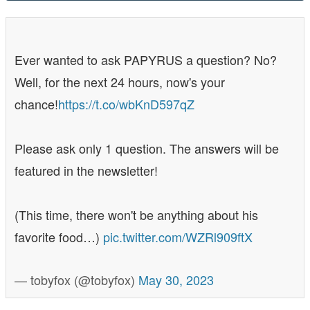
Ever wanted to ask PAPYRUS a question? No?
Well, for the next 24 hours, now's your
chance!
https://t.co/wbKnD597qZ
Please ask only 1 question. The answers will be
featured in the newsletter!
(This time, there won't be anything about his
favorite food…)
pic.twitter.com/WZRl909ftX
— tobyfox (@tobyfox)
May 30, 2023