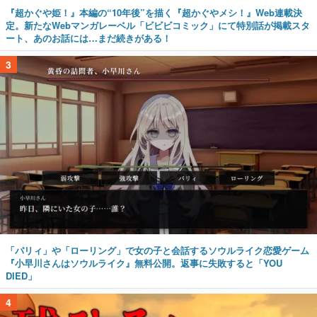
『超かぐや姫！』本編の“10年後”を描く『超かぐやメシ！』Web連載決
定。新たなWebマンガレーベル「ビビビコミック」にて特別話が掲載スタ
ート、あのお話には…まだ続きがある！
3
「パリィ」や「ローリング」で女の子と会話するソウルライク恋愛ゲーム
『小早川さんはソウルライク』無料公開。返事に失敗すると「YOU
DIED」
4