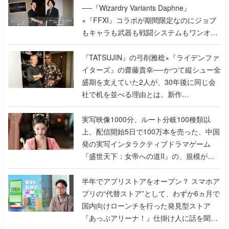
──『Wizardry Variants Daphne』
×『FFXI』コラボが期間限定なのにジョブ
もキャラも武器も戦闘システムもワンオフ
で作り込まれた理由を両ディレクターに聞
く
『TATSUJIN』の弓削雅稔×『ライデンファ
イターズ』の齋藤貴幸──かつて縦シュー全
盛期を支えていた2人が、30年後に同じ会
社で机を並べる理由とは。新作
『TATSUJIN EXTREME』で初タッグを組
んだレジェンド2人に訊く開発秘話
実写映像1000分、ルート分岐100種類以
上。配信開始5日で100万本を売った、中国
発の実写インタラクティブドラマゲーム
『盛世天下：女帝への道II』の、規模が違
うこだわりをプロデューサーに聞いた
半年でアプリストアをオープン？ スマホア
プリの“代替ストア”として、わずか6ヵ月で
国内向けローンチを行った発見型ストア
『あっぷアリーナ！』仕掛け人に話を聞い