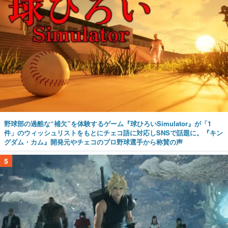
野球部の過酷な“補欠”を体験するゲーム『球ひろいSimulator』が「1
件」のウィッシュリストをもとにチェコ語に対応しSNSで話題に。『キン
グダム・カム』開発元やチェコのプロ野球選手から称賛の声
5