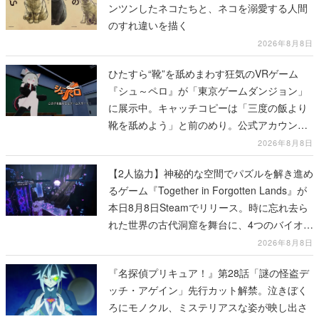
ンツンしたネコたちと、ネコを溺愛する人間
のすれ違いを描く
2026年8月8日
ひたすら“靴”を舐めまわす狂気のVRゲーム
『シュ～ペロ』が「東京ゲームダンジョン」
に展示中。キャッチコピーは「三度の飯より
靴を舐めよう」と前のめり。公式アカウント
も開設され、2026年リリースに向けて開発中
2026年8月8日
【2人協力】神秘的な空間でパズルを解き進め
るゲーム『Together in Forgotten Lands』が
本日8月8日Steamでリリース。時に忘れ去ら
れた世界の古代洞窟を舞台に、4つのバイオー
ムを探索しながら脱出を目指す
2026年8月8日
『名探偵プリキュア！』第28話「謎の怪盗デ
ッチ・アゲイン」先行カット解禁。泣きぼく
ろにモノクル、ミステリアスな姿が映し出さ