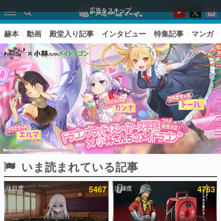
広告をスキップ
赫本
動画
殿堂入り記事
インタビュー
特集記事
マンガ
いま読まれている記事
ピックアップ
注目度
5467
注目度
4763
電ファミのいま読まれている記事ランキング
アプリセール情報