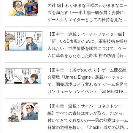
の絆 編】わがままな王様のわがままなニー
ズを満たす！──小山順一朗が貫く姿勢に、
ゲームクリエイターとしての矜持を見た
【若ゲのいたり最終回】
【田中圭一連載：バーチャファイター編】
「新しい3D表現のために、軍事技術を採り
入れたい」世界情勢を味方につけて、ゲー
ムに革命をもたらした鈴木 裕の功績【若ゲ
のいたり】
【田中圭一：若ゲのいたり】ゲーム開発統
合環境「Unreal Engine」最新バージョン
で、開発環境はどう変わる？ ゲーム業界向
けソリューションイベント「GTMF2019」
に行って、より理解を深めよう【PR】
【田中圭一連載：サイバーコネクトツー
編】すべての責任はオレが取る。だから、
付いてきてくれないか──男の熱意はチーム
解散の危機を救い、『.hack』成功の活路を