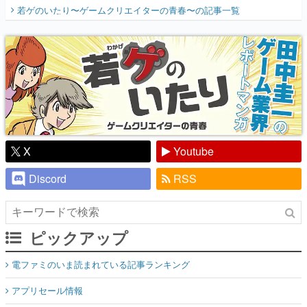
開く。業界の快男児・松山 洋に流れる血は
若ゲのいたり〜ゲームクリエイターの青春〜
の記事一覧
『少年ジャンプ』色だった【若ゲのいた
り】
X
Youtube
Discord
RSS
ピックアップ
電ファミのいま読まれている記事ランキング
アプリセール情報