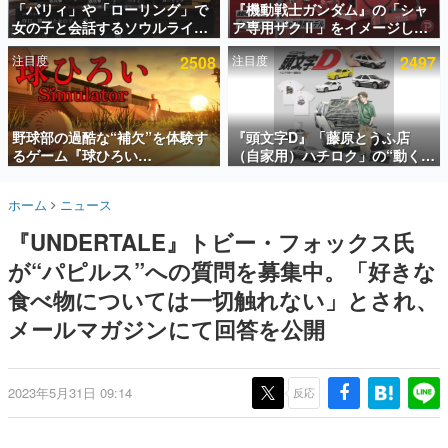
「パリィ」や「ローリング」で
『機動戦士ガンダム』の「シャ
女の子と会話するソウルライク
ア専用ザクⅡ」をイメージした
インタビュー
恋愛ゲーム『小早川さんはソウ
散水ホースリールが予約開始。
注目度
2508
注目度
2497
ルライク』無料公開。返事に失
本体にはシャアのパーソナルマ
連載・特集一覧
敗すると「YOU DIED」
ークやジオン公国軍のエンブレ
ム、型式番号などを配置
殿堂入り記事
SNS拡散数が数千以上！ ページビュー数万以上！ などな
野球部の過酷な“補欠”を体験す
『頭文字D』「藤原とうふ店
ど。多くの人々に読まれた、電ファミ渾身の“殿堂入り”記
るゲーム『球ひろい
（自家用）ハチロク」の“動くテ
事をまとめました。
Simulator』が「1件」のウィッ
ィッシュケース”が買えるポップ
シュリストをもとにチェコ語に
アップショップが開催へ。マン
ゲームの企画書
ホーム
ニュース
対応しSNSで話題に。『キング
ガの舞台である群馬の「イオン
名作ゲームクリエイターの方々に製作時のエピソードをお
聞きし、ヒットする企画（ゲーム）とは何か？を探ってい
ダム・カム』開発元やチェコの
モール高崎」にて、8月11日か
『UNDERTALE』トビー・フォックス氏
きます。
プロ野球選手から称賛の声
ら8月20日までの期間限定で開
催予定
が“パピルス”への質問を募集中。「好きな
赫本
この物語を解いてはいけない。『赫本』は、〈試験問題〉
食べ物については一切触れない」とされ、
の形をした短編ホラー小説集です。
メールマガジンにて回答を公開
新世代に訊く
これからのデジタルゲーム市場を担う若きクリエイター達
の姿を追い、彼らのルーツと情熱を探っていきます。
2023年5月31日 09:14
反応
ゲーム世代の作家たち
ゲームに多大な影響を受けた作家さんに取材し、ゲームが