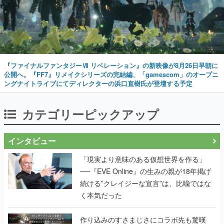
『ファイナルファンタジーⅦ リベレーション』の新映像が8月26日早朝に
公開へ。『FF7』リメイクシリーズの完結編、「gamescom」のオープニ
ングナイトライブにてディレクターの浜口直樹氏が登壇する予定
カテゴリーピックアップ
インタビュー
「現実より意味のある仮想世界を作る」
──『EVE Online』の生みの親が18年掲げ
続ける”クレイジーな宣言”は、比喩ではな
く本気だった
作り込みのすさまじさにコラボ先も驚嘆