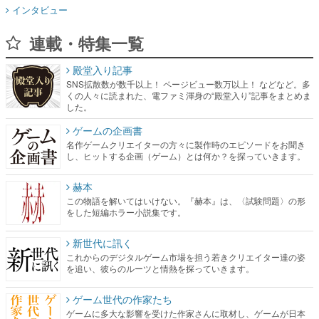
インタビュー
連載・特集一覧
殿堂入り記事
SNS拡散数が数千以上！ ページビュー数万以上！ などなど。多
くの人々に読まれた、電ファミ渾身の“殿堂入り”記事をまとめま
した。
ゲームの企画書
名作ゲームクリエイターの方々に製作時のエピソードをお聞き
し、ヒットする企画（ゲーム）とは何か？を探っていきます。
赫本
この物語を解いてはいけない。『赫本』は、〈試験問題〉の形
をした短編ホラー小説集です。
新世代に訊く
これからのデジタルゲーム市場を担う若きクリエイター達の姿
を追い、彼らのルーツと情熱を探っていきます。
ゲーム世代の作家たち
ゲームに多大な影響を受けた作家さんに取材し、ゲームが日本