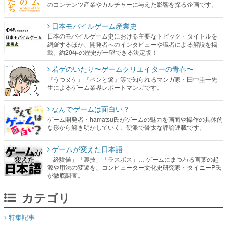
のコンテンツ産業やカルチャーに与えた影響を探る企画です。
日本モバイルゲーム産業史
日本のモバイルゲーム史における主要なトピック・タイトルを
網羅するほか、開発者へのインタビューや識者による解説を掲
載。約20年の歴史が一望できる決定版！
若ゲのいたり〜ゲームクリエイターの青春〜
『うつヌケ』『ペンと箸』等で知られるマンガ家・田中圭一先
生によるゲーム業界レポートマンガです。
なんでゲームは面白い？
ゲーム開発者・hamatsu氏がゲームの魅力を画面や操作の具体的
な形から解き明かしていく、硬派で骨太な評論連載です。
ゲームが変えた日本語
「経験値」「裏技」「ラスボス」… ゲームにまつわる言葉の起
源や用法の変遷を、コンピューター文化史研究家・タイニーP氏
が徹底調査。
カテゴリ
特集記事