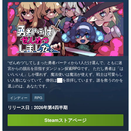
“ぜんめつ”してしまった勇者パーティから1人だけ選んで、ともに迷
宮からの脱出を目指すダンジョン探索RPGです。 ただし勇者は「は
い/いいえ」しか喋れず、魔法使いは魔法が使えず、戦士は可愛らし
い人形になっていて、僧侶は██を崇拝しています。誰を救うのかを
選ぶのは、あなたです。
インディー
RPG
リリース日：2026年第4四半期
Steamストアページ