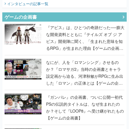
てみた
インタビュー
の記事一覧
ゲームの企画書
『アビス』は、ひとつの奇跡だった──膨大
な開発資料とともに『テイルズ オブ ジ ア
ビス』開発陣に聞く、「生まれた意味を知
るRPG」が生まれた理由【ゲームの企画
書】
なにが、人を「ロマンシング」させるの
か？『ロマサガ2』当時の企画書とキャラ
設定画から迫る、河津秋敏がRPGに生み出
した「ロマン」の正体とは【ゲームの企画
書】
『ガンパレ』の企画書、ついに公開━初代
PSの伝説的タイトルは、なぜ生まれたの
か？そして『LOOP8』へ受け継がれたもの
【ゲームの企画書】