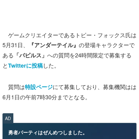
マンガ
女性向け
ゲームクリエイターであるトビー・フォックス氏は
アプリレビュー
5月31日、
の登場キャラクターで
『アンダーテイル』
その他
ある
への質問を24時間限定で募集する
「パピルス」
電ファミニコゲーマーとは？
と
した。
Twitterに投稿
運営：株式会社マレ
質問は
にて募集しており、募集機関はは
特設ページ
6月1日の午前7時30分までとなる。
AD
勇者パーティはぜんめつしました。