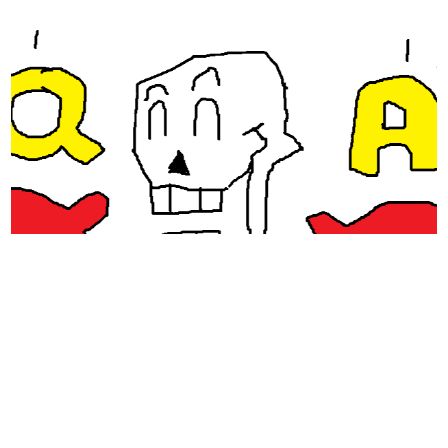
日本のコンテンツ産業やカルチャーに与えた影響を探る企
画です。
日本モバイルゲーム産業史
日本のモバイルゲーム史における主要なトピック・タイト
ルを網羅するほか、開発者へのインタビューや識者による
解説を掲載。約20年の歴史が一望できる決定版！
若ゲのいたり〜ゲームクリエイターの青春〜
『うつヌケ』『ペンと箸』等で知られるマンガ家・田中圭
一先生によるゲーム業界レポートマンガです。
なんでゲームは面白い？
ゲーム開発者・hamatsu氏がゲームの魅力を画面や操作の
具体的な形から解き明かしていく、硬派で骨太な評論連載
です。
ゲームが変えた日本語
「経験値」「裏技」「ラスボス」… ゲームにまつわる言葉
の起源や用法の変遷を、コンピューター文化史研究家・タ
イニーP氏が徹底調査。
カテゴリ
特集記事