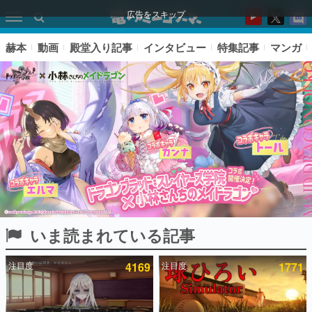
広告をスキップ
赫本
動画
殿堂入り記事
インタビュー
特集記事
マンガ
いま読まれている記事
ピックアップ
注目度
4169
注目度
1771
電ファミのいま読まれている記事ランキング
アプリセール情報