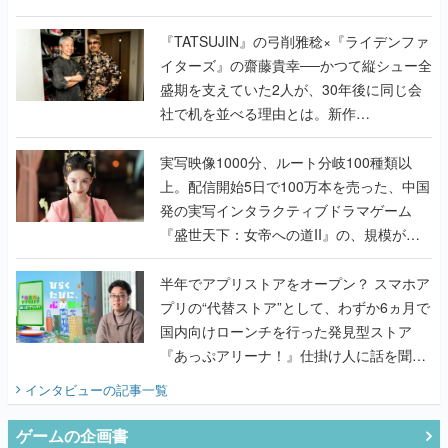
で作り込まれた理由を両ディレクターに聞
く
『TATSUJIN』の弓削雅稔×『ライデンファ
イターズ』の齋藤貴幸──かつて縦シュー全
盛期を支えていた2人が、30年後に同じ会
社で机を並べる理由とは。新作
『TATSUJIN EXTREME』で初タッグを組
んだレジェンド2人に訊く開発秘話
実写映像1000分、ルート分岐100種類以
上。配信開始5日で100万本を売った、中国
発の実写インタラクティブドラマゲーム
『盛世天下：女帝への道II』の、規模が違
うこだわりをプロデューサーに聞いた
半年でアプリストアをオープン？ スマホア
プリの“代替ストア”として、わずか6ヵ月で
国内向けローンチを行った発見型ストア
『あっぷアリーナ！』仕掛け人に話を聞い
てみた
インタビュー
の記事一覧
ゲームの企画書