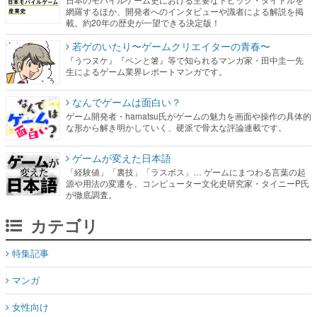
網羅するほか、開発者へのインタビューや識者による解説を掲
載。約20年の歴史が一望できる決定版！
若ゲのいたり〜ゲームクリエイターの青春〜
『うつヌケ』『ペンと箸』等で知られるマンガ家・田中圭一先
生によるゲーム業界レポートマンガです。
なんでゲームは面白い？
ゲーム開発者・hamatsu氏がゲームの魅力を画面や操作の具体的
な形から解き明かしていく、硬派で骨太な評論連載です。
ゲームが変えた日本語
「経験値」「裏技」「ラスボス」… ゲームにまつわる言葉の起
源や用法の変遷を、コンピューター文化史研究家・タイニーP氏
が徹底調査。
カテゴリ
特集記事
マンガ
女性向け