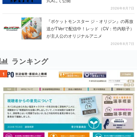
式Xにて公開
2026年8月7日
『ポケットモンスター ジ・オリジン』の再放
送がTVerで配信中！レッド（CV：竹内順子）
が主人公のオリジナルアニメ
2026年8月7日
ランキング
1