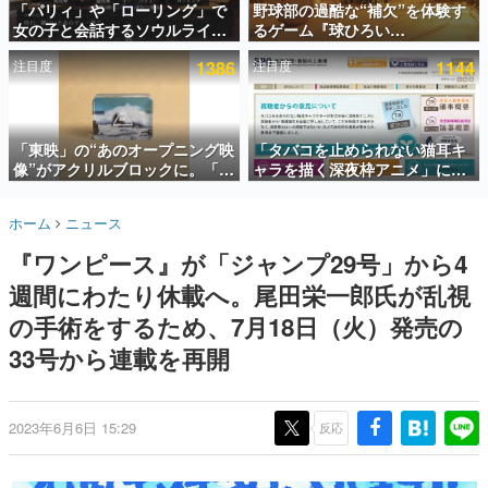
「パリィ」や「ローリング」で
野球部の過酷な“補欠”を体験す
女の子と会話するソウルライク
るゲーム『球ひろい
インタビュー
恋愛ゲーム『小早川さんはソウ
Simulator』が「1件」のウィッ
注目度
1386
注目度
1144
ルライク』無料公開。返事に失
シュリストをもとにチェコ語に
連載・特集一覧
敗すると「YOU DIED」
対応しSNSで話題に。『キング
ダム・カム』開発元やチェコの
殿堂入り記事
プロ野球選手から称賛の声
SNS拡散数が数千以上！ ページビュー数万以上！ などな
「東映」の“あのオープニング映
「タバコを止められない猫耳キ
ど。多くの人々に読まれた、電ファミ渾身の“殿堂入り”記
像”がアクリルブロックに。「東
ャラを描く深夜枠アニメ」に視
事をまとめました。
映ヒストリカル グッズコレクシ
聴者の一部から批判意見。違法
ョン」が8月下旬より発売
薬物の使用と思しき描写も含め
ゲームの企画書
ホーム
ニュース
て、BPOが議論を交わす
名作ゲームクリエイターの方々に製作時のエピソードをお
聞きし、ヒットする企画（ゲーム）とは何か？を探ってい
『ワンピース』が「ジャンプ29号」から4
きます。
週間にわたり休載へ。尾田栄一郎氏が乱視
赫本
この物語を解いてはいけない。『赫本』は、〈試験問題〉
の手術をするため、7月18日（火）発売の
の形をした短編ホラー小説集です。
33号から連載を再開
新世代に訊く
これからのデジタルゲーム市場を担う若きクリエイター達
の姿を追い、彼らのルーツと情熱を探っていきます。
2023年6月6日 15:29
反応
ゲーム世代の作家たち
ゲームに多大な影響を受けた作家さんに取材し、ゲームが