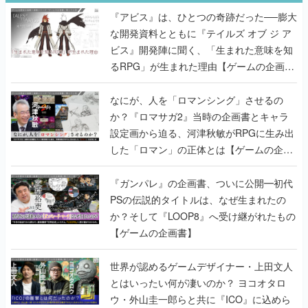
『アビス』は、ひとつの奇跡だった──膨大
な開発資料とともに『テイルズ オブ ジ ア
ビス』開発陣に聞く、「生まれた意味を知
るRPG」が生まれた理由【ゲームの企画
書】
なにが、人を「ロマンシング」させるの
か？『ロマサガ2』当時の企画書とキャラ
設定画から迫る、河津秋敏がRPGに生み出
した「ロマン」の正体とは【ゲームの企画
書】
『ガンパレ』の企画書、ついに公開━初代
PSの伝説的タイトルは、なぜ生まれたの
か？そして『LOOP8』へ受け継がれたもの
【ゲームの企画書】
世界が認めるゲームデザイナー・上田文人
とはいったい何が凄いのか？ ヨコオタロ
ウ・外山圭一郎らと共に『ICO』に込めら