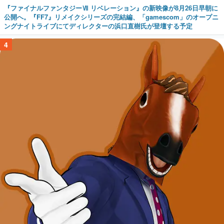
『ファイナルファンタジーⅦ リベレーション』の新映像が8月26日早朝に
公開へ。『FF7』リメイクシリーズの完結編、「gamescom」のオープニ
ングナイトライブにてディレクターの浜口直樹氏が登壇する予定
4