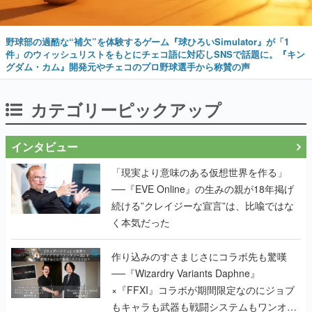
野球部の過酷な“補欠”を体験するゲーム『球ひろいSimulator』が「1
件」のウィッシュリストをもとにチェコ語に対応しSNSで話題に。『キン
グダム・カム』開発元やチェコのプロ野球選手から称賛の声
カテゴリーピックアップ
インタビュー
「現実より意味のある仮想世界を作る」
──『EVE Online』の生みの親が18年掲げ
続ける”クレイジーな宣言”は、比喩ではな
く本気だった
作り込みのすさまじさにコラボ先も驚嘆
──『Wizardry Variants Daphne』
×『FFXI』コラボが期間限定なのにジョブ
もキャラも武器も戦闘システムもワンオフ