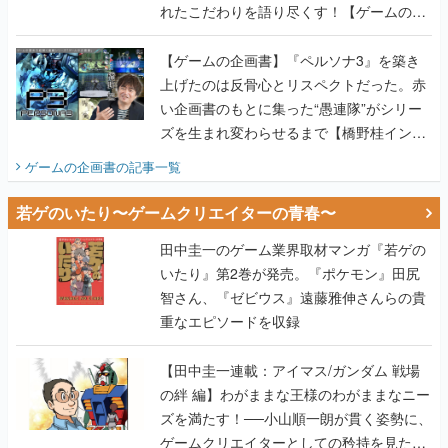
れたこだわりを語り尽くす！【ゲームの企
画書】
【ゲームの企画書】『ペルソナ3』を築き
上げたのは反骨心とリスペクトだった。赤
い企画書のもとに集った“愚連隊”がシリー
ズを生まれ変わらせるまで【橋野桂インタ
ビュー】
ゲームの企画書
の記事一覧
若ゲのいたり〜ゲームクリエイターの青春〜
田中圭一のゲーム業界取材マンガ『若ゲの
いたり』第2巻が発売。『ポケモン』田尻
智さん、『ゼビウス』遠藤雅伸さんらの貴
重なエピソードを収録
【田中圭一連載：アイマス/ガンダム 戦場
の絆 編】わがままな王様のわがままなニー
ズを満たす！──小山順一朗が貫く姿勢に、
ゲームクリエイターとしての矜持を見た