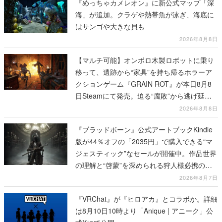
『めっちゃカメレオン』に新公式マップ「深
海」が追加。クラゲや熱帯魚が泳ぎ、海底に
はサンゴや大きな貝も
2026年8月8日
【マルチ可能】オンボロ木製ロボットに乗り
移って、遺跡から“家具”を持ち帰るホラーア
クションゲーム『GRAIN ROT』が本日8月8
日Steamにて発売。迫る“腐敗”から逃げ延
び、持ち帰った家具で基地を再建
2026年8月8日
『ブラッドボーン』公式アートブックKindle
版が44％オフの「2035円」で購入できる“マ
ジェスティック”なセールが開催中。作品世界
の理解と“啓蒙”を深められる狩人様必携の一
冊
2026年8月7日
『VRChat』が『ヒロアカ』とコラボか。詳細
は8月10日10時より「Anique | アニーク」公