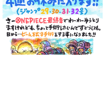
日本のコンテンツ産業やカルチャーに与えた影響を探る企
画です。
日本モバイルゲーム産業史
日本のモバイルゲーム史における主要なトピック・タイト
ルを網羅するほか、開発者へのインタビューや識者による
解説を掲載。約20年の歴史が一望できる決定版！
若ゲのいたり〜ゲームクリエイターの青春〜
『うつヌケ』『ペンと箸』等で知られるマンガ家・田中圭
一先生によるゲーム業界レポートマンガです。
なんでゲームは面白い？
ゲーム開発者・hamatsu氏がゲームの魅力を画面や操作の
具体的な形から解き明かしていく、硬派で骨太な評論連載
です。
ゲームが変えた日本語
「経験値」「裏技」「ラスボス」… ゲームにまつわる言葉
の起源や用法の変遷を、コンピューター文化史研究家・タ
イニーP氏が徹底調査。
カテゴリ
特集記事