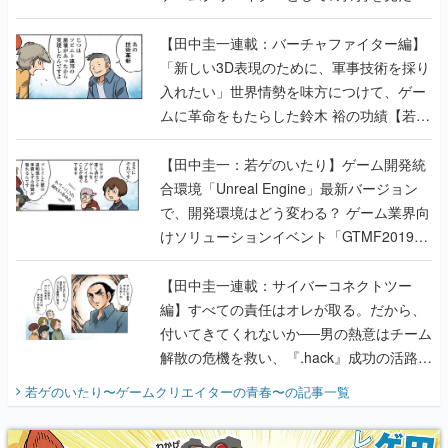
【若ゲのいたり最終回】
【田中圭一連載：バーチャファイター編】
「新しい3D表現のために、軍事技術を採り
入れたい」世界情勢を味方につけて、ゲー
ムに革命をもたらした鈴木 裕の功績【若ゲ
のいたり】
【田中圭一：若ゲのいたり】ゲーム開発統
合環境「Unreal Engine」最新バージョン
で、開発環境はどう変わる？ ゲーム業界向
けソリューションイベント「GTMF2019」
に行って、より理解を深めよう【PR】
【田中圭一連載：サイバーコネクトツー
編】すべての責任はオレが取る。だから、
付いてきてくれないか──男の熱意はチーム
解散の危機を救い、『.hack』成功の活路を
開く。業界の快男児・松山 洋に流れる血は
若ゲのいたり〜ゲームクリエイターの青春〜
の記事一覧
『少年ジャンプ』色だった【若ゲのいた
り】