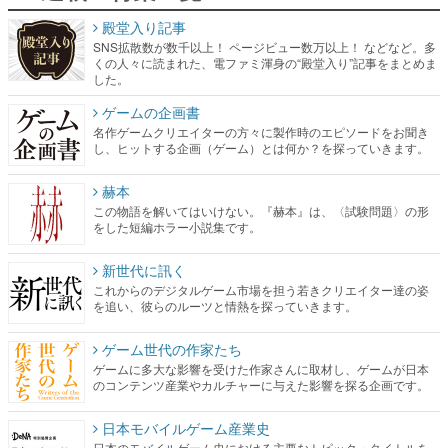
殿堂入り記事
SNS拡散数が数千以上！ ページビュー数万以上！ などなど。多
くの人々に読まれた、電ファミ渾身の“殿堂入り”記事をまとめま
した。
ゲームの企画書
名作ゲームクリエイターの方々に製作時のエピソードをお聞き
し、ヒットする企画（ゲーム）とは何か？を探っていきます。
赫本
この物語を解いてはいけない。『赫本』は、〈試験問題〉の形
をした短編ホラー小説集です。
新世代に訊く
これからのデジタルゲーム市場を担う若きクリエイター達の姿
を追い、彼らのルーツと情熱を探っていきます。
ゲーム世代の作家たち
ゲームに多大な影響を受けた作家さんに取材し、ゲームが日本
のコンテンツ産業やカルチャーに与えた影響を探る企画です。
日本モバイルゲーム産業史
日本のモバイルゲーム史における主要なトピック・タイトルを