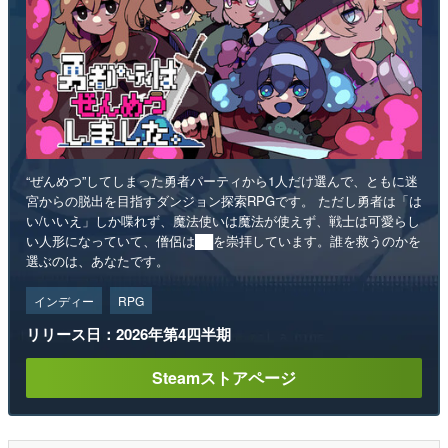
“ぜんめつ”してしまった勇者パーティから1人だけ選んで、ともに迷
宮からの脱出を目指すダンジョン探索RPGです。 ただし勇者は「は
い/いいえ」しか喋れず、魔法使いは魔法が使えず、戦士は可愛らし
い人形になっていて、僧侶は██を崇拝しています。誰を救うのかを
選ぶのは、あなたです。
インディー
RPG
リリース日：2026年第4四半期
Steamストアページ