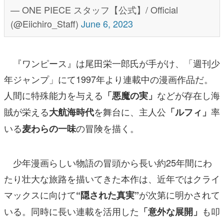
— ONE PIECE スタッフ【公式】/ Official
(@Eiichiro_Staff)
June 6, 2023
『ワンピース』は尾田栄一郎氏が手がけ、「週刊少
年ジャンプ」にて1997年より連載中の漫画作品だ。
人間に特殊能力を与える
などが存在し海
「悪魔の実」
賊が栄える
を舞台に、主人公
率
大航海時代
「ルフィ」
いる
の冒険を描く。
麦わらの一味
少年漫画らしい物語の冒頭から長い約25年間にわ
たり壮大な旅路を描いてきた本作は、近年ではクライ
マックスに向けて
が次第に明かされて
“隠された真実”
いる。同時に長い連載を活用した
も叩
「意外な展開」