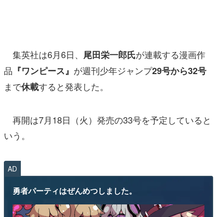
マンガ
女性向け
集英社は6月6日、
が連載する漫画作
尾田栄一郎氏
アプリレビュー
品
が週刊少年ジャンプ
『ワンピース』
29号から32号
その他
まで
すると発表した。
休載
電ファミニコゲーマーとは？
運営：株式会社マレ
再開は7月18日（火）発売の33号を予定していると
いう。
AD
勇者パーティはぜんめつしました。