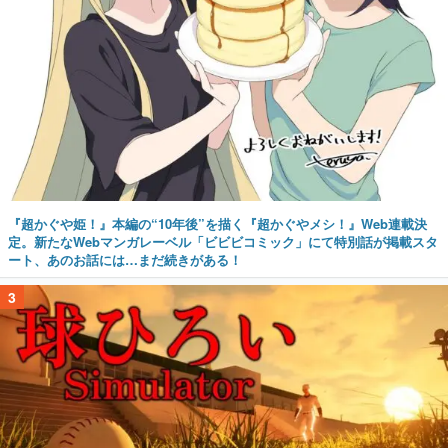
『超かぐや姫！』本編の“10年後”を描く『超かぐやメシ！』Web連載決
定。新たなWebマンガレーベル「ビビビコミック」にて特別話が掲載スタ
ート、あのお話には…まだ続きがある！
3