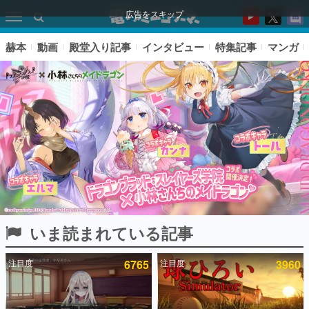
広告をスキップ
赫本
動画
殿堂入り記事
インタビュー
特集記事
マンガ
いま読まれている記事
ピックアップ
注目度
6765
注目度
3960
電ファミのいま読まれている記事ランキング
アプリセール情報