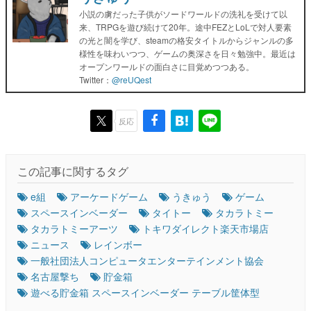
小説の虜だった子供がソードワールドの洗礼を受けて以
来、TRPGを遊び続けて20年。途中FEZとLoLで対人要素
の光と闇を学び、steamの格安タイトルからジャンルの多
様性を味わいつつ、ゲームの奥深さを日々勉強中。最近は
オープンワールドの面白さに目覚めつつある。
Twitter：
@reUQest
反応
この記事に関するタグ
e組
アーケードゲーム
うきゅう
ゲーム
スペースインベーダー
タイトー
タカラトミー
タカラトミーアーツ
トキワダイレクト楽天市場店
ニュース
レインボー
一般社団法人コンピュータエンターテインメント協会
名古屋撃ち
貯金箱
遊べる貯金箱 スペースインベーダー テーブル筐体型