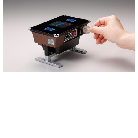
日本のコンテンツ産業やカルチャーに与えた影響を探る企
画です。
日本モバイルゲーム産業史
日本のモバイルゲーム史における主要なトピック・タイト
ルを網羅するほか、開発者へのインタビューや識者による
解説を掲載。約20年の歴史が一望できる決定版！
若ゲのいたり〜ゲームクリエイターの青春〜
『うつヌケ』『ペンと箸』等で知られるマンガ家・田中圭
一先生によるゲーム業界レポートマンガです。
なんでゲームは面白い？
ゲーム開発者・hamatsu氏がゲームの魅力を画面や操作の
具体的な形から解き明かしていく、硬派で骨太な評論連載
です。
ゲームが変えた日本語
「経験値」「裏技」「ラスボス」… ゲームにまつわる言葉
の起源や用法の変遷を、コンピューター文化史研究家・タ
イニーP氏が徹底調査。
カテゴリ
特集記事