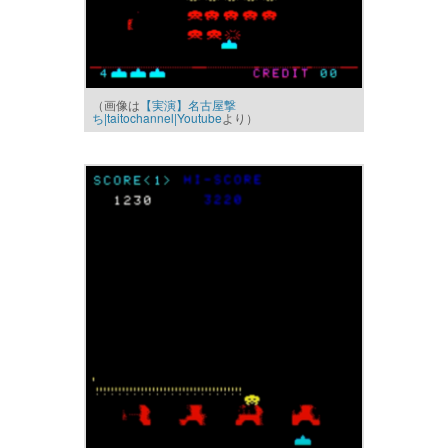
（画像は
【実演】名古屋撃
ち|taitochannel|Youtube
より）