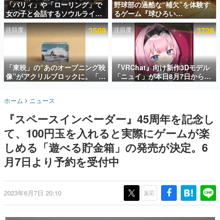
「パリィ」や「ローリング」で
野球部の過酷な“補欠”を体験す
女の子と会話するソウルライク
るゲーム『球ひろい
インタビュー
恋愛ゲーム『小早川さんはソウ
Simulator』が「1件」のウィッ
注目度
3509
注目度
2728
ルライク』無料公開。返事に失
シュリストをもとにチェコ語に
連載・特集一覧
敗すると「YOU DIED」
対応しSNSで話題に。『キング
ダム・カム』開発元やチェコの
殿堂入り記事
プロ野球選手から称賛の声
SNS拡散数が数千以上！ ページビュー数万以上！ などな
「東映」の“あのオープニング映
『VRChat』向け新作3Dモデル
ど。多くの人々に読まれた、電ファミ渾身の“殿堂入り”記
像”がアクリルブロックに。「東
「ニュイ」が本日8月7日から
事をまとめました。
映ヒストリカル グッズコレクシ
BOOTHにて発売。瞳に光る星
ョン」が8月下旬より発売
や感情豊かな表情が、小悪魔か
ゲームの企画書
ホーム
ニュース
わいい
名作ゲームクリエイターの方々に製作時のエピソードをお
聞きし、ヒットする企画（ゲーム）とは何か？を探ってい
『スペースインベーダー』45周年を記念し
きます。
て、100円玉を入れると実際にゲームが楽
赫本
この物語を解いてはいけない。『赫本』は、〈試験問題〉
しめる「遊べる貯金箱」の発売が決定。6
の形をした短編ホラー小説集です。
月7日より予約を受付中
新世代に訊く
これからのデジタルゲーム市場を担う若きクリエイター達
の姿を追い、彼らのルーツと情熱を探っていきます。
2023年6月7日 20:10
反応
ゲーム世代の作家たち
ゲームに多大な影響を受けた作家さんに取材し、ゲームが