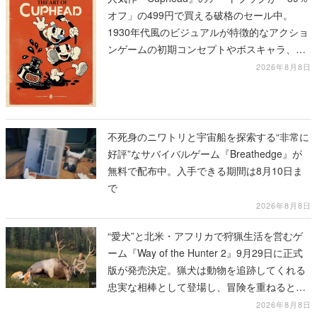
オフ」の499円で買える破格のセール中。
1930年代風のビジュアルが特徴的なアクショ
ンゲームの初期コンセプトやボスキャラ、ス
テージのイラストも収録
2026年8月8日
不死身のニワトリと宇宙船を探索する“非常に
好評”なサバイバルゲーム『Breathedge』が
無料で配布中。入手できる期間は8月10日ま
で
2026年8月8日
“愛犬”と北米・アフリカで狩猟生活を営むゲ
ーム『Way of the Hunter 2』9月29日に正式
版が発売決定。猟犬は動物を追跡してくれる
忠実な相棒として登場し、冒険を重ねると成
長する。記念撮影も可能
2026年8月8日