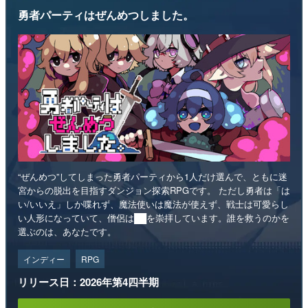
勇者パーティはぜんめつしました。
“ぜんめつ”してしまった勇者パーティから1人だけ選んで、ともに迷
宮からの脱出を目指すダンジョン探索RPGです。 ただし勇者は「は
い/いいえ」しか喋れず、魔法使いは魔法が使えず、戦士は可愛らし
い人形になっていて、僧侶は██を崇拝しています。誰を救うのかを
選ぶのは、あなたです。
インディー
RPG
リリース日：2026年第4四半期