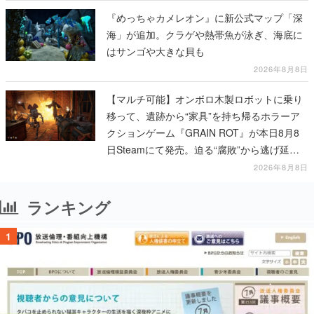
『めっちゃカメレオン』に新公式マップ「深
海」が追加。クラゲや熱帯魚が泳ぎ、海底に
はサンゴや大きな貝も
2026年8月8日
【マルチ可能】オンボロ木製ロボットに乗り
移って、遺跡から“家具”を持ち帰るホラーア
クションゲーム『GRAIN ROT』が本日8月8
日Steamにて発売。迫る“腐敗”から逃げ延
び、持ち帰った家具で基地を再建
2026年8月8日
ランキング
1