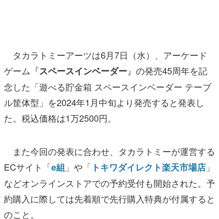
マンガ
女性向け
タカラトミーアーツは6月7日（水）、アーケード
アプリレビュー
ゲーム『
』の発売45周年を記
スペースインベーダー
その他
念した「遊べる貯金箱 スペースインベーダー テーブ
電ファミニコゲーマーとは？
ル筐体型」を2024年1月中旬より発売すると発表し
た。税込価格は1万2500円。
運営：株式会社マレ
また今回の発表に合わせ、タカラトミーが運営する
ECサイト「
」や「
」
e組
トキワダイレクト楽天市場店
などオンラインストアでの予約受付も開始された。予
約購入に際しては先着順で先行購入特典が付属すると
のこと。