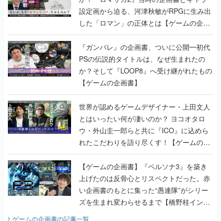
設定画から迫る、河津秋敏がRPGに生み出
した「ロマン」の正体とは【ゲームの企画
書】
『ガンパレ』の企画書、ついに公開━初代
PSの伝説的タイトルは、なぜ生まれたの
か？そして『LOOP8』へ受け継がれたもの
【ゲームの企画書】
世界が認めるゲームデザイナー・上田文人
とはいったい何が凄いのか？ ヨコオタロ
ウ・外山圭一郎らと共に『ICO』に込めら
れたこだわりを語り尽くす！【ゲームの企
画書】
【ゲームの企画書】『ペルソナ3』を築き
上げたのは反骨心とリスペクトだった。赤
い企画書のもとに集った“愚連隊”がシリー
ズを生まれ変わらせるまで【橋野桂インタ
ビュー】
ゲームの企画書
の記事一覧