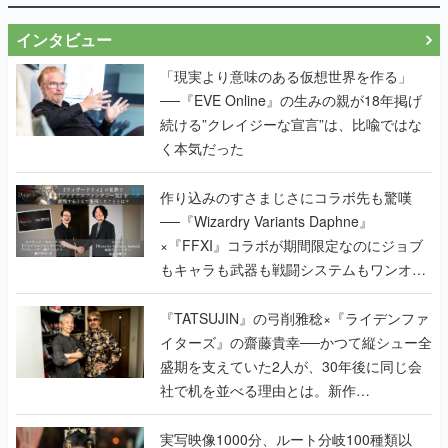
インタビュー
「現実より意味のある仮想世界を作る」
──『EVE Online』の生みの親が18年掲げ
続ける”クレイジーな宣言”は、比喩ではな
く本気だった
作り込みのすさまじさにコラボ先も驚嘆
──『Wizardry Variants Daphne』
×『FFXI』コラボが期間限定なのにジョブ
もキャラも武器も戦闘システムもワンオフ
で作り込まれた理由を両ディレクターに聞
く
『TATSUJIN』の弓削雅稔×『ライデンファ
イターズ』の齋藤貴幸──かつて縦シュー全
盛期を支えていた2人が、30年後に同じ会
社で机を並べる理由とは。新作
『TATSUJIN EXTREME』で初タッグを組
んだレジェンド2人に訊く開発秘話
実写映像1000分、ルート分岐100種類以