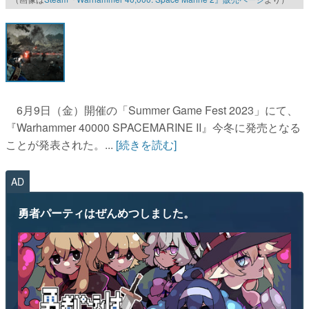
マンガ
女性向け
アプリレビュー
その他
6月9日（金）開催の「Summer Game Fest 2023」にて、
『Warhammer 40000 SPACEMARINE II』今冬に発売となる
電ファミニコゲーマーとは？
ことが発表された。...
[続きを読む]
運営：株式会社マレ
AD
勇者パーティはぜんめつしました。