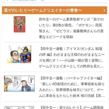
若ゲのいたり〜ゲームクリエイターの青春〜
田中圭一のゲーム業界取材マンガ『若ゲの
いたり』第2巻が発売。『ポケモン』田尻
智さん、『ゼビウス』遠藤雅伸さんらの貴
重なエピソードを収録
【田中圭一連載：アイマス/ガンダム 戦場
の絆 編】わがままな王様のわがままなニー
ズを満たす！──小山順一朗が貫く姿勢に、
ゲームクリエイターとしての矜持を見た
【若ゲのいたり最終回】
【田中圭一連載：バーチャファイター編】
「新しい3D表現のために、軍事技術を採り
入れたい」世界情勢を味方につけて、ゲー
ムに革命をもたらした鈴木 裕の功績【若ゲ
のいたり】
【田中圭一：若ゲのいたり】ゲーム開発統