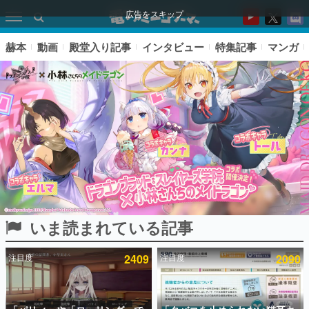
広告をスキップ
赫本
動画
殿堂入り記事
インタビュー
特集記事
マンガ
いま読まれている記事
ピックアップ
注目度
2409
注目度
2090
電ファミのいま読まれている記事ランキング
アプリセール情報