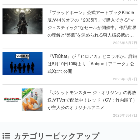
『ブラッドボーン』公式アートブックKindle
版が44％オフの「2035円」で購入できる“マ
ジェスティック”なセールが開催中。作品世界
の理解と“啓蒙”を深められる狩人様必携の一
冊
2026年8月7日
『VRChat』が『ヒロアカ』とコラボか。詳細
は8月10日10時より「Anique | アニーク」公
式Xにて公開
2026年8月7日
『ポケットモンスター ジ・オリジン』の再放
送がTVerで配信中！レッド（CV：竹内順子）
が主人公のオリジナルアニメ
2026年8月7日
カテゴリーピックアップ