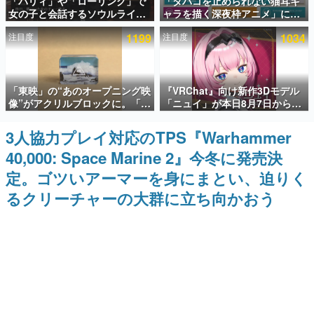
「パリィ」や「ローリング」で
「タバコを止められない猫耳キ
女の子と会話するソウルライク
ャラを描く深夜枠アニメ」に視
インタビュー
恋愛ゲーム『小早川さんはソウ
聴者の一部から批判意見。違法
注目度
1199
注目度
1034
ルライク』無料公開。返事に失
薬物の使用と思しき描写も含め
連載・特集一覧
敗すると「YOU DIED」
て、BPOが議論を交わす
殿堂入り記事
「東映」の“あのオープニング映
『VRChat』向け新作3Dモデル
SNS拡散数が数千以上！ ページビュー数万以上！ などな
ど。多くの人々に読まれた、電ファミ渾身の“殿堂入り”記
像”がアクリルブロックに。「東
「ニュイ」が本日8月7日から
事をまとめました。
映ヒストリカル グッズコレクシ
BOOTHにて発売。瞳に光る星
ョン」が8月下旬より発売
や感情豊かな表情が、小悪魔か
3人協力プレイ対応のTPS『Warhammer
ゲームの企画書
わいい
名作ゲームクリエイターの方々に製作時のエピソードをお
40,000: Space Marine 2』今冬に発売決
聞きし、ヒットする企画（ゲーム）とは何か？を探ってい
きます。
定。ゴツいアーマーを身にまとい、迫りく
赫本
るクリーチャーの大群に立ち向かおう
この物語を解いてはいけない。『赫本』は、〈試験問題〉
の形をした短編ホラー小説集です。
新世代に訊く
これからのデジタルゲーム市場を担う若きクリエイター達
の姿を追い、彼らのルーツと情熱を探っていきます。
ゲーム世代の作家たち
ゲームに多大な影響を受けた作家さんに取材し、ゲームが