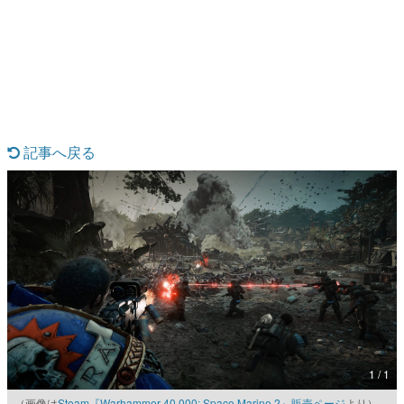
日本のコンテンツ産業やカルチャーに与えた影響を探る企
画です。
日本モバイルゲーム産業史
日本のモバイルゲーム史における主要なトピック・タイト
ルを網羅するほか、開発者へのインタビューや識者による
解説を掲載。約20年の歴史が一望できる決定版！
若ゲのいたり〜ゲームクリエイターの青春〜
『うつヌケ』『ペンと箸』等で知られるマンガ家・田中圭
記事へ戻る
一先生によるゲーム業界レポートマンガです。
なんでゲームは面白い？
ゲーム開発者・hamatsu氏がゲームの魅力を画面や操作の
具体的な形から解き明かしていく、硬派で骨太な評論連載
です。
ゲームが変えた日本語
「経験値」「裏技」「ラスボス」… ゲームにまつわる言葉
の起源や用法の変遷を、コンピューター文化史研究家・タ
イニーP氏が徹底調査。
カテゴリ
1 / 1
特集記事
（画像は
Steam『Warhammer 40,000: Space Marine 2』販売ページ
より）