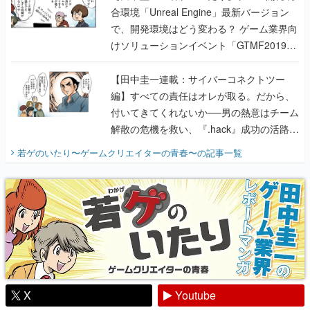
合環境「Unreal Engine」最新バージョン
で、開発環境はどう変わる？ ゲーム業界向
けソリューションイベント「GTMF2019」
に行って、より理解を深めよう【PR】
【田中圭一連載：サイバーコネクトツー
編】すべての責任はオレが取る。だから、
付いてきてくれないか──男の熱意はチーム
解散の危機を救い、『.hack』成功の活路を
開く。業界の快男児・松山 洋に流れる血は
若ゲのいたり〜ゲームクリエイターの青春〜
の記事一覧
『少年ジャンプ』色だった【若ゲのいた
り】
X
Youtube