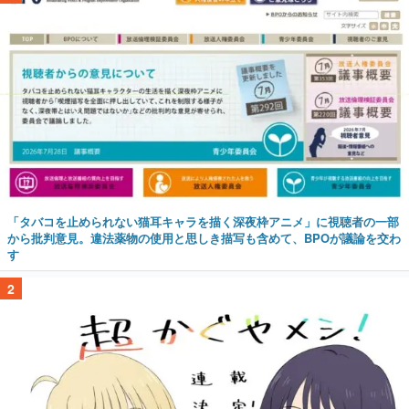
「タバコを止められない猫耳キャラを描く深夜枠アニメ」に視聴者の一部
から批判意見。違法薬物の使用と思しき描写も含めて、BPOが議論を交わ
す
2