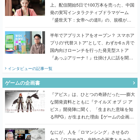
上。配信開始5日で100万本を売った、中国
発の実写インタラクティブドラマゲーム
『盛世天下：女帝への道II』の、規模が違
うこだわりをプロデューサーに聞いた
半年でアプリストアをオープン？ スマホア
プリの“代替ストア”として、わずか6ヵ月で
国内向けローンチを行った発見型ストア
『あっぷアリーナ！』仕掛け人に話を聞い
てみた
インタビュー
の記事一覧
ゲームの企画書
『アビス』は、ひとつの奇跡だった──膨大
な開発資料とともに『テイルズ オブ ジ ア
ビス』開発陣に聞く、「生まれた意味を知
るRPG」が生まれた理由【ゲームの企画
書】
なにが、人を「ロマンシング」させるの
か？『ロマサガ2』当時の企画書とキャラ