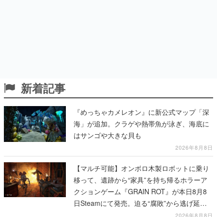
新着記事
『めっちゃカメレオン』に新公式マップ「深
海」が追加。クラゲや熱帯魚が泳ぎ、海底に
はサンゴや大きな貝も
2026年8月8日
【マルチ可能】オンボロ木製ロボットに乗り
移って、遺跡から“家具”を持ち帰るホラーア
クションゲーム『GRAIN ROT』が本日8月8
日Steamにて発売。迫る“腐敗”から逃げ延
び、持ち帰った家具で基地を再建
2026年8月8日