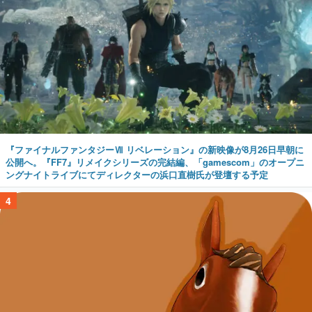
『ファイナルファンタジーⅦ リベレーション』の新映像が8月26日早朝に
公開へ。『FF7』リメイクシリーズの完結編、「gamescom」のオープニ
ングナイトライブにてディレクターの浜口直樹氏が登壇する予定
4