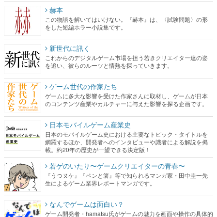
赫本
この物語を解いてはいけない。『赫本』は、〈試験問題〉の形
をした短編ホラー小説集です。
新世代に訊く
これからのデジタルゲーム市場を担う若きクリエイター達の姿
を追い、彼らのルーツと情熱を探っていきます。
ゲーム世代の作家たち
ゲームに多大な影響を受けた作家さんに取材し、ゲームが日本
のコンテンツ産業やカルチャーに与えた影響を探る企画です。
日本モバイルゲーム産業史
日本のモバイルゲーム史における主要なトピック・タイトルを
網羅するほか、開発者へのインタビューや識者による解説を掲
載。約20年の歴史が一望できる決定版！
若ゲのいたり〜ゲームクリエイターの青春〜
『うつヌケ』『ペンと箸』等で知られるマンガ家・田中圭一先
生によるゲーム業界レポートマンガです。
なんでゲームは面白い？
ゲーム開発者・hamatsu氏がゲームの魅力を画面や操作の具体的