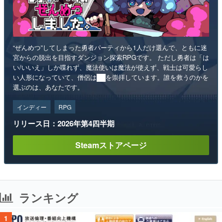
“ぜんめつ”してしまった勇者パーティから1人だけ選んで、ともに迷
宮からの脱出を目指すダンジョン探索RPGです。 ただし勇者は「は
い/いいえ」しか喋れず、魔法使いは魔法が使えず、戦士は可愛らし
い人形になっていて、僧侶は██を崇拝しています。誰を救うのかを
選ぶのは、あなたです。
インディー
RPG
リリース日：2026年第4四半期
Steamストアページ
ランキング
1