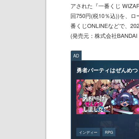
アされた『一番くじ WIZAR
回750円(税10％込))を
番くじONLINEなどで、2
(発売元：株式会社BANDAI S
AD
勇者パーティはぜんめつ
インディー
RPG