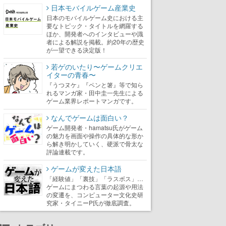
日本モバイルゲーム産業史
日本のモバイルゲーム史における主
要なトピック・タイトルを網羅する
ほか、開発者へのインタビューや識
者による解説を掲載。約20年の歴史
が一望できる決定版！
若ゲのいたり〜ゲームクリエ
イターの青春〜
『うつヌケ』『ペンと箸』等で知ら
れるマンガ家・田中圭一先生による
ゲーム業界レポートマンガです。
なんでゲームは面白い？
ゲーム開発者・hamatsu氏がゲーム
の魅力を画面や操作の具体的な形か
ら解き明かしていく、硬派で骨太な
評論連載です。
ゲームが変えた日本語
「経験値」「裏技」「ラスボス」…
ゲームにまつわる言葉の起源や用法
の変遷を、コンピューター文化史研
究家・タイニーP氏が徹底調査。