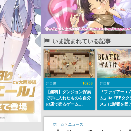
いま読まれている記事
16258
注目度
注目度
【無料】ダンジョン探索
『ファイアーエ
で手に入れたものを自分
ム』や『FFタク
の店で売るゲーム
ス』に影響を受
『Moonlighter』が
戦略RPG『Beat
Steamにて無料配布中！
Path』2027年
続編『Moonlighter 2』
へ。PC（Stea
ホーム
ニュース
の9月2日正式リリースを
PS5、Xbox、Sw