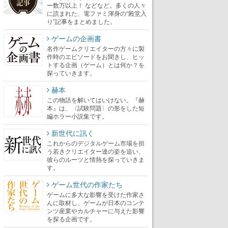
ー数万以上！ などなど。多くの人々
に読まれた、電ファミ渾身の“殿堂入
り”記事をまとめました。
ゲームの企画書
名作ゲームクリエイターの方々に製
作時のエピソードをお聞きし、ヒッ
トする企画（ゲーム）とは何か？を
探っていきます。
赫本
この物語を解いてはいけない。『赫
本』は、〈試験問題〉の形をした短
編ホラー小説集です。
新世代に訊く
これからのデジタルゲーム市場を担
う若きクリエイター達の姿を追い、
彼らのルーツと情熱を探っていきま
す。
ゲーム世代の作家たち
ゲームに多大な影響を受けた作家さ
んに取材し、ゲームが日本のコンテ
ンツ産業やカルチャーに与えた影響
を探る企画です。