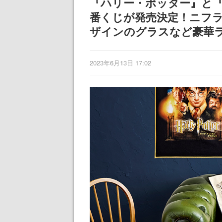
『ハリー・ポッター』と
記念したキャンペーン
けにリリース予
番くじが発売決定！ニフ
ザインのグラスなど豪華
2023年6月13日 17:02