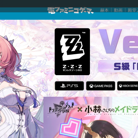
赫本
動画
殿堂