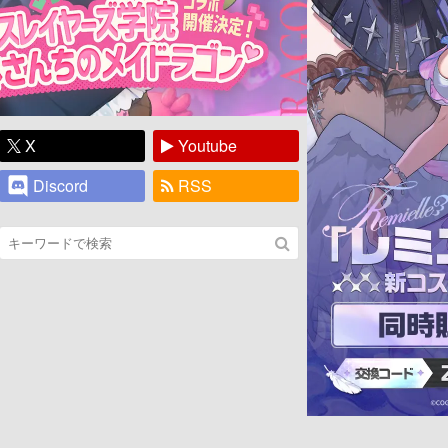
X
Youtube
Discord
RSS