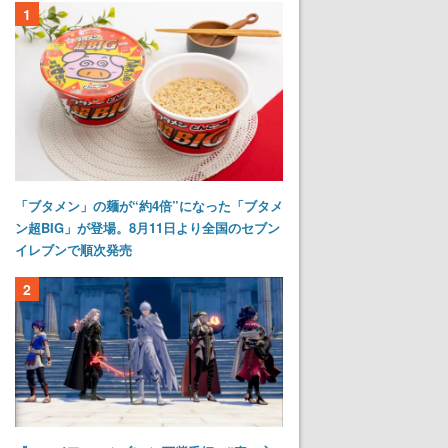
1
「ブタメン」の麺が“約4倍”になった「ブタメ
ン超BIG」が登場。8月11日より全国のセブン
イレブンで順次発売
2