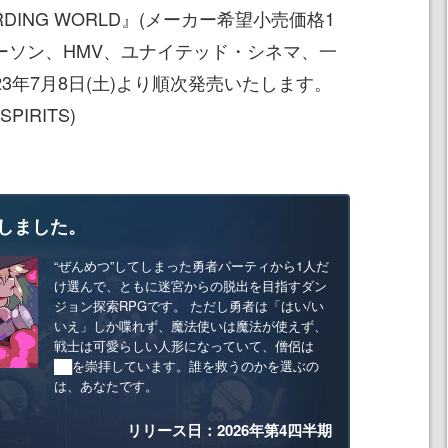
DING WORLD』(メーカー希望小売価格1
、ローソン、HMV、ユナイテッド・シネマ、一
023年7月8日(土)より順次発売いたします。
PIRITS)
しました。
“ぜんめつ”してしまった勇者パーティから1人だ
け選んで、ともに迷宮からの脱出を目指すダン
ジョン探索RPGです。 ただし勇者は「はい/い
いえ」しか喋れず、魔法使いは魔法が使えず、
戦士は可愛らしい人形になっていて、僧侶は
██を崇拝しています。誰を救うのかを選ぶの
は、あなたです。
リリース日：2026年第4四半期