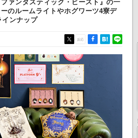
『ファンタスティック・ビースト』の一
定
される予定
産で登場、過去に発売し
ラーのルームライトやホグワーツ4寮デ
たグッズの再販も
ラインナップ
反応