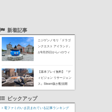
新着記事
ニジゲンノモリ「ドラゴ
ンクエスト アイランド」
が9月25日からハロウィ
ン仕様に。ハロウィン限
定チケットや期間限定イ
ベントなどが準備中。シ
【基本プレイ無料】『デ
ンボルのお城前のスライ
ィビジョン リサージェン
ムもハロウィン風に
ス』Steam版が配信開
始。『ディビジョン』シ
リーズのモバイル向けル
ピックアップ
ートシューター
電ファミのいま読まれている記事ランキング