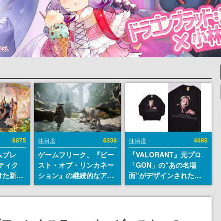
6875
6336
4686
注目度
注目度
ムブレ
ゲームフリーク、『ビー
『VALORANT』元プロ
ティク
スト・オブ・リンカネー
「GON」の“あの名場
けた新作
ション』の継続的なアプ
面”がデザインされた新
en
デ方針を表明。ユーザー
作グッズが本日8月5日よ
に発売
からの意見を真摯に受け
り期間限定で発売。Tシ
m）、
止めて対応へ。修正パッ
ャツやコインケース、ア
itch向
チは約1週間以内に配信
クキーなどが全品受注生