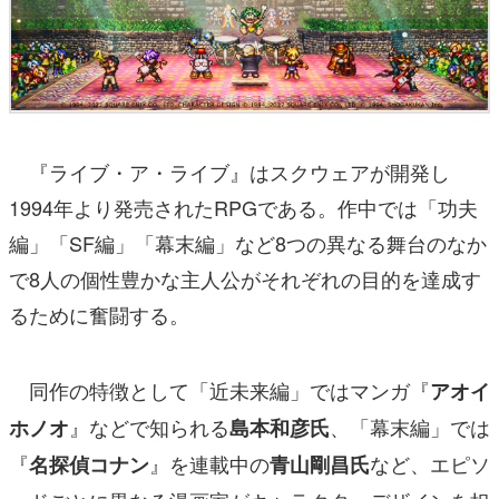
『ライブ・ア・ライブ』はスクウェアが開発し
1994年より発売されたRPGである。作中では「功夫
編」「SF編」「幕末編」など8つの異なる舞台のなか
で8人の個性豊かな主人公がそれぞれの目的を達成す
るために奮闘する。
同作の特徴として「近未来編」ではマンガ『
アオイ
』などで知られる
、「幕末編」では
ホノオ
島本和彦氏
『
』を連載中の
など、エピソ
名探偵コナン
青山剛昌氏