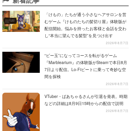
「けもの」たちが通う小さなヘアサロンを営
むゲーム『けものたちの髪切り屋』体験版が
配信開始。悩みを持ったお客様と会話を交わ
し“本当に望んでる髪型”を見つけ出す
2026年8月7日
“ビー玉”になってコースを転がるゲーム
『Marblearium』の体験版がSteamで本日8月
7日より配信。Lo-Fiビートに乗って奇妙な空
間を探検
2026年8月7日
VTuber・ばあちゃるさんが引退を発表。時期
などの詳細は8月9日15時からの配信で説明
2026年8月7日