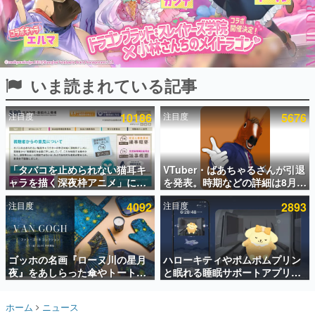
インタビュー
連載・特集一覧
殿堂入り記事
いま読まれている記事
SNS拡散数が数千以上！ ページビュー数万以上！ などな
ど。多くの人々に読まれた、電ファミ渾身の“殿堂入り”記
事をまとめました。
注目度
10186
注目度
5676
ゲームの企画書
名作ゲームクリエイターの方々に製作時のエピソードをお
聞きし、ヒットする企画（ゲーム）とは何か？を探ってい
「タバコを止められない猫耳キ
VTuber・ばあちゃるさんが引退
きます。
ャラを描く深夜枠アニメ」に視
を発表。時期などの詳細は8月9
赫本
聴者の一部から批判意見。違法
日15時からの配信で説明
この物語を解いてはいけない。『赫本』は、〈試験問題〉
注目度
4092
注目度
2893
薬物の使用と思しき描写も含め
の形をした短編ホラー小説集です。
て、BPOが議論を交わす
新世代に訊く
ゴッホの名画『ローヌ川の星月
ハローキティやポムポムプリン
これからのデジタルゲーム市場を担う若きクリエイター達
の姿を追い、彼らのルーツと情熱を探っていきます。
夜』をあしらった傘やトートバ
と眠れる睡眠サポートアプリ
ッグなどが登場。8月7日21時よ
『ゆめたび』が配信中。キャラ
り2日間限定で予約販売
ごとのASMRや目覚ましアラー
ゲーム世代の作家たち
ホーム
ニュース
ムも搭載
ゲームに多大な影響を受けた作家さんに取材し、ゲームが