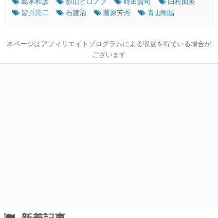
島本和彦
影山ヒロノブ
時田貴司
田村由美
皆川亮二
石渡治
藤原芳秀
青山剛昌
本ページはアフィリエイトプログラムによる収益を得ている場合が
ございます
新着記事