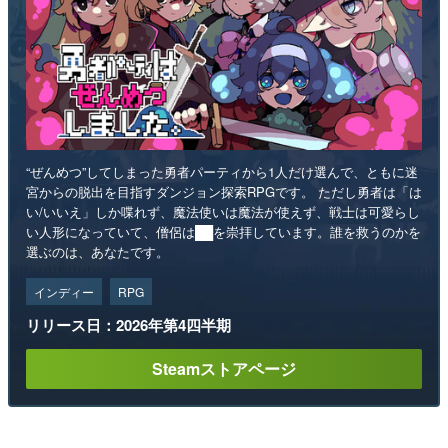
“ぜんめつ”してしまった勇者パーティから1人だけ選んで、ともに迷
宮からの脱出を目指すダンジョン探索RPGです。 ただし勇者は「は
い/いいえ」しか喋れず、魔法使いは魔法が使えず、戦士は可愛らし
い人形になっていて、僧侶は██を崇拝しています。誰を救うのかを
選ぶのは、あなたです。
インディー
RPG
リリース日：2026年第4四半期
Steamストアページ