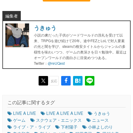
編集者
うきゅう
小説の虜だった子供がソードワールドの洗礼を受けて以
来、TRPGを遊び続けて20年。途中FEZとLoLで対人要素
の光と闇を学び、steamの格安タイトルからジャンルの多
様性を味わいつつ、ゲームの奥深さを日々勉強中。最近は
オープンワールドの面白さに目覚めつつある。
Twitter：
@reUQest
反応
この記事に関するタグ
LIVE A LIVE
LIVE A LIVE A LIVE
うきゅう
ゲーム
スクウェア・エニックス
ニュース
ライブ・ア・ライブ
下村陽子
小林よしのり