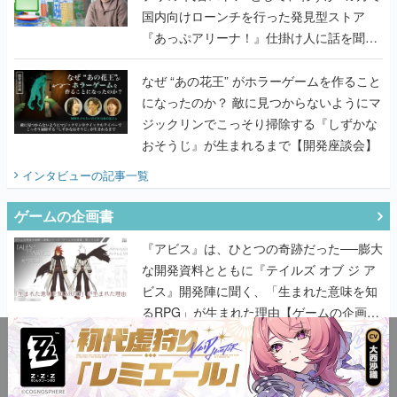
国内向けローンチを行った発見型ストア
『あっぷアリーナ！』仕掛け人に話を聞い
てみた
なぜ “あの花王” がホラーゲームを作ること
になったのか？ 敵に見つからないようにマ
ジックリンでこっそり掃除する『しずかな
おそうじ』が生まれるまで【開発座談会】
インタビュー
の記事一覧
ゲームの企画書
『アビス』は、ひとつの奇跡だった──膨大
な開発資料とともに『テイルズ オブ ジ ア
ビス』開発陣に聞く、「生まれた意味を知
るRPG」が生まれた理由【ゲームの企画
書】
なにが、人を「ロマンシング」させるの
か？『ロマサガ2』当時の企画書とキャラ