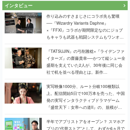
インタビュー
作り込みのすさまじさにコラボ先も驚嘆
──『Wizardry Variants Daphne』
×『FFXI』コラボが期間限定なのにジョブ
もキャラも武器も戦闘システムもワンオフ
で作り込まれた理由を両ディレクターに聞
く
『TATSUJIN』の弓削雅稔×『ライデンファ
イターズ』の齋藤貴幸──かつて縦シュー全
盛期を支えていた2人が、30年後に同じ会
社で机を並べる理由とは。新作
『TATSUJIN EXTREME』で初タッグを組
んだレジェンド2人に訊く開発秘話
実写映像1000分、ルート分岐100種類以
上。配信開始5日で100万本を売った、中国
発の実写インタラクティブドラマゲーム
『盛世天下：女帝への道II』の、規模が違
うこだわりをプロデューサーに聞いた
半年でアプリストアをオープン？ スマホア
プリの“代替ストア”として、わずか6ヵ月で