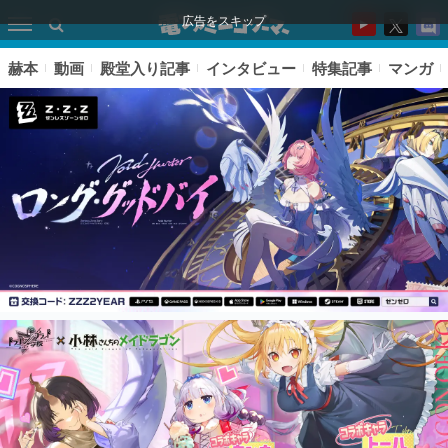
広告をスキップ
赫本
動画
殿堂入り記事
インタビュー
特集記事
マンガ
ピックアップ
電ファミのいま読まれている記事ランキング
アプリセール情報