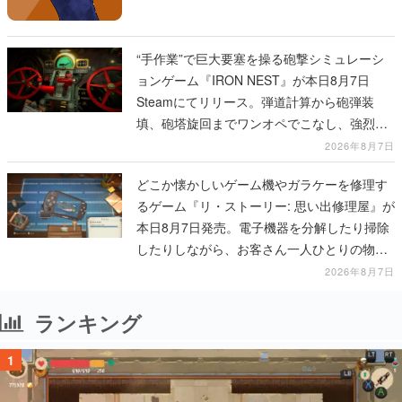
“手作業”で巨大要塞を操る砲撃シミュレーシ
ョンゲーム『IRON NEST』が本日8月7日
Steamにてリリース。弾道計算から砲弾装
填、砲塔旋回までワンオペでこなし、強烈な
一撃をブチかませるロマンある作品
2026年8月7日
どこか懐かしいゲーム機やガラケーを修理す
るゲーム『リ・ストーリー: 思い出修理屋』が
本日8月7日発売。電子機器を分解したり掃除
したりしながら、お客さん一人ひとりの物語
に耳を傾ける
2026年8月7日
ランキング
1