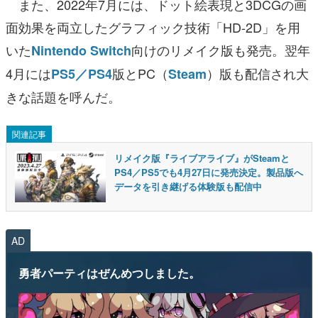
また、2022年7月には、ドット絵表現と3DCGの画
面効果を両立したグラフィック技術「HD-2D」を用
いた
向けのリメイク版も発売。翌年
Nintendo Switch
4月には
版とPC（
）版も配信され大
PS5／PS4
Steam
きな話題を呼んだ。
関連記事
リメイク版『ライブアライブ』がSteamと
PS4／PS5でも4月27日に発売決定。製品版へ
データを引き継げる体験版も配信中
AD
勇者パーティはぜんめつしました。