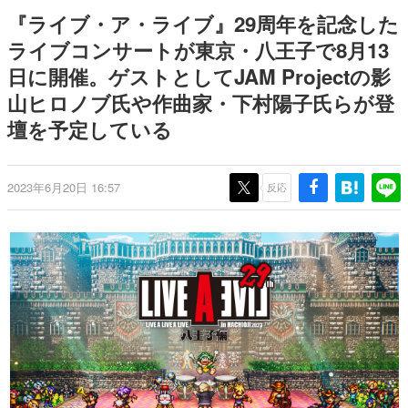
日本のコンテンツ産業やカルチャーに与えた影響を探る企
『ライブ・ア・ライブ』29周年を記念した
画です。
ライブコンサートが東京・八王子で8月13
日本モバイルゲーム産業史
日に開催。ゲストとしてJAM Projectの影
日本のモバイルゲーム史における主要なトピック・タイト
ルを網羅するほか、開発者へのインタビューや識者による
山ヒロノブ氏や作曲家・下村陽子氏らが登
解説を掲載。約20年の歴史が一望できる決定版！
壇を予定している
若ゲのいたり〜ゲームクリエイターの青春〜
『うつヌケ』『ペンと箸』等で知られるマンガ家・田中圭
一先生によるゲーム業界レポートマンガです。
2023年6月20日 16:57
反応
なんでゲームは面白い？
ゲーム開発者・hamatsu氏がゲームの魅力を画面や操作の
具体的な形から解き明かしていく、硬派で骨太な評論連載
です。
ゲームが変えた日本語
「経験値」「裏技」「ラスボス」… ゲームにまつわる言葉
の起源や用法の変遷を、コンピューター文化史研究家・タ
イニーP氏が徹底調査。
カテゴリ
特集記事