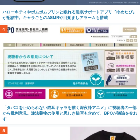
ハローキティやポムポムプリンと眠れる睡眠サポートアプリ『ゆめたび』
が配信中。キャラごとのASMRや目覚ましアラームも搭載
4
「タバコを止められない猫耳キャラを描く深夜枠アニメ」に視聴者の一部
から批判意見。違法薬物の使用と思しき描写も含めて、BPOが議論を交わ
す
5