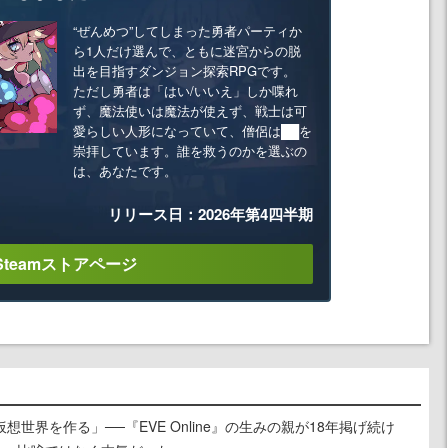
“ぜんめつ”してしまった勇者パーティか
ら1人だけ選んで、ともに迷宮からの脱
出を目指すダンジョン探索RPGです。
ただし勇者は「はい/いいえ」しか喋れ
ず、魔法使いは魔法が使えず、戦士は可
愛らしい人形になっていて、僧侶は██を
崇拝しています。誰を救うのかを選ぶの
は、あなたです。
リリース日：2026年第4四半期
Steamストアページ
世界を作る」──『EVE Online』の生みの親が18年掲げ続け