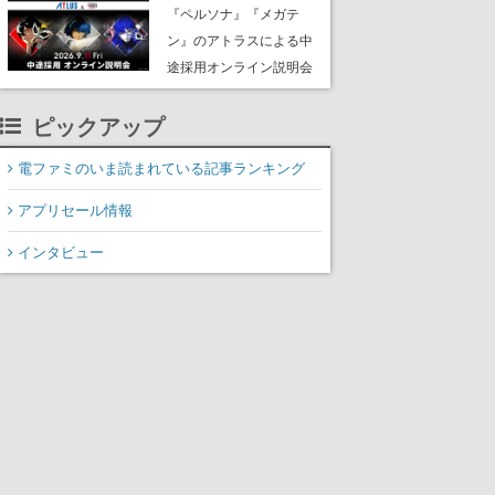
な宣言”は、比喩ではなく
『ペルソナ』『メガテ
本気だった
ン』のアトラスによる中
途採用オンライン説明会
が9月11日に無料開催。
ピックアップ
プランナー、プログラマ
ー、デザイナーなど全職
電ファミのいま読まれている記事ランキング
種で募集
アプリセール情報
インタビュー