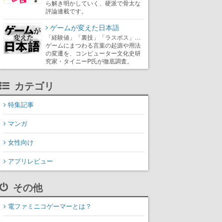
ら解き明かしていく、硬派で骨太な
評論連載です。
ゲームが変えた日本語
「経験値」「裏技」「ラスボス」…
ゲームにまつわる言葉の起源や用法
の変遷を、コンピューター文化史研
究家・タイニーP氏が徹底調査。
カテゴリ
特集記事
マンガ
女性向け
アプリレビュー
その他
電ファミニコゲーマーとは？