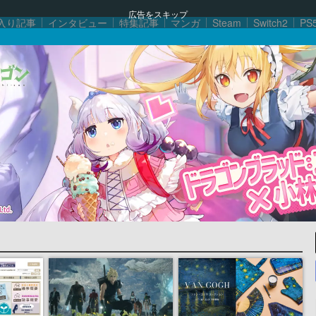
広告をスキップ
入り記事
インタビュー
特集記事
マンガ
Steam
Switch2
PS