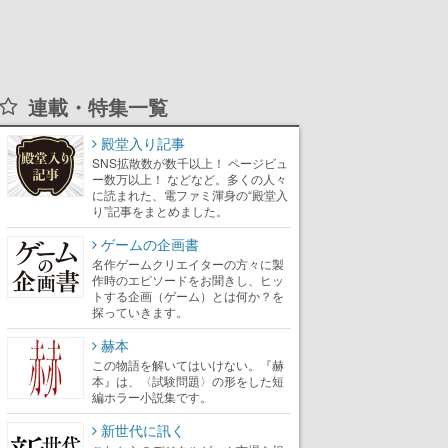
連載・特集一覧
殿堂入り記事
SNS拡散数が数千以上！ ページビュ
ー数万以上！ などなど。多くの人々
に読まれた、電ファミ渾身の“殿堂入
り”記事をまとめました。
ゲームの企画書
名作ゲームクリエイターの方々に製
作時のエピソードをお聞きし、ヒッ
トする企画（ゲーム）とは何か？を
探っていきます。
赫本
この物語を解いてはいけない。『赫
本』は、〈試験問題〉の形をした短
編ホラー小説集です。
新世代に訊く