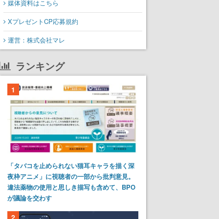
媒体資料はこちら
XプレゼントCP応募規約
運営：株式会社マレ
ランキング
1
「タバコを止められない猫耳キャラを描く深
夜枠アニメ」に視聴者の一部から批判意見。
違法薬物の使用と思しき描写も含めて、BPO
が議論を交わす
2