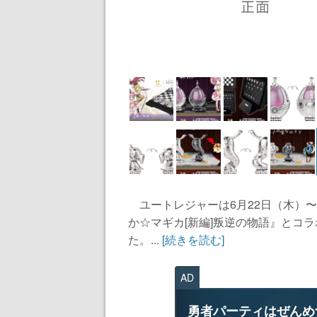
ユートレジャーは6月22日（木）〜
か☆マギカ[新編]叛逆の物語』とコ
た。...
[続きを読む]
AD
勇者パーティはぜんめ