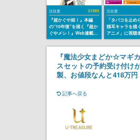
21593
注目度
注目度
『超かぐや姫！』本編
「タバコを止め
の“10年後”を描く『超か
猫耳キャラを描
ぐやメシ！』Web連載決
アニメ」に視聴
定。新たなWebマンガレ
から批判意見。
ーベル「ビビビコミッ
の使用と思しき
ク」にて特別話が掲載ス
めて、BPOが議
『魔法少女まどか☆マギ
タート、あのお話には…
す
スセットの予約受け付け
まだ続きがある！
製、お値段なんと418万円
記事へ戻る