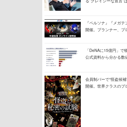
る”クレイジーな宣言”
『ペルソナ』『メガテ
開催。プランナー、プ
「DeNAに15億円」
公式資料から分かる数
会員制バーで“怪盗候
開催。世界クラスのプ
した独自の体験を提供