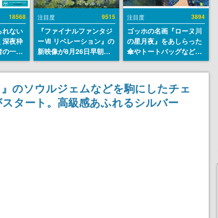
18568
9515
3894
注目度
注目度
られない
『ファイナルファンタジ
ゴッホの名画『ローヌ川
く深夜枠
ーⅦ リベレーション』の
の星月夜』をあしらった
者の一部
新映像が8月26日早朝に
傘やトートバッグなどが
違法薬物
公開へ。『FF7』リメイ
登場。8月7日21時より2
描写も含
クシリーズの完結編、
日間限定で予約販売
論を交わ
「gamescom」のオープ
カ』のソウルジェムなどを駒にしたチェ
ニングナイトライブにて
がスタート。高級感あふれるシルバー
ディレクターの浜口直樹
氏が登壇する予定