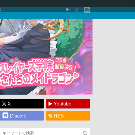
5
X
Youtube
Discord
RSS