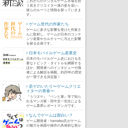
これからのデジタルゲーム市場を担
う若きクリエイター達の姿を追い、
彼らのルーツと情熱を探っていきま
す。
ゲーム世代の作家たち
ゲームに多大な影響を受けた作家さ
んに取材し、ゲームが日本のコンテ
ンツ産業やカルチャーに与えた影響
を探る企画です。
日本モバイルゲーム産業史
日本のモバイルゲーム史における主
要なトピック・タイトルを網羅する
ほか、開発者へのインタビューや識
者による解説を掲載。約20年の歴史
が一望できる決定版！
若ゲのいたり〜ゲームクリエ
イターの青春〜
『うつヌケ』『ペンと箸』等で知ら
れるマンガ家・田中圭一先生による
ゲーム業界レポートマンガです。
なんでゲームは面白い？
ゲーム開発者・hamatsu氏がゲーム
の魅力を画面や操作の具体的な形か