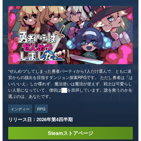
“ぜんめつ”してしまった勇者パーティから1人だけ選んで、ともに迷
宮からの脱出を目指すダンジョン探索RPGです。 ただし勇者は「は
い/いいえ」しか喋れず、魔法使いは魔法が使えず、戦士は可愛らし
い人形になっていて、僧侶は██を崇拝しています。誰を救うのかを
選ぶのは、あなたです。
インディー
RPG
リリース日：2026年第4四半期
Steamストアページ