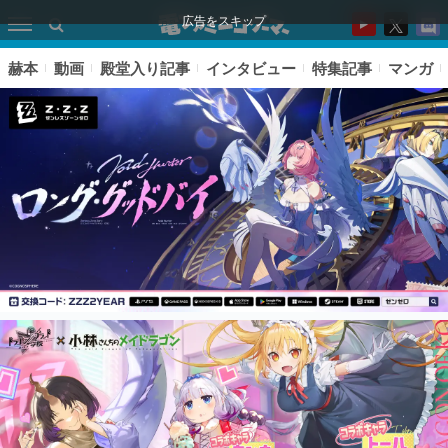
広告をスキップ
赫本
動画
殿堂入り記事
インタビュー
特集記事
マンガ
ピックアップ
電ファミのいま読まれている記事ランキング
アプリセール情報