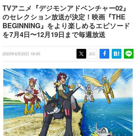
日本のコンテンツ産業やカルチャーに与えた影響を探る企
TVアニメ『デジモンアドベンチャー02』
画です。
のセレクション放送が決定！映画『THE
日本モバイルゲーム産業史
BEGINNING』をより楽しめるエピソード
日本のモバイルゲーム史における主要なトピック・タイト
ルを網羅するほか、開発者へのインタビューや識者による
を7月4日〜12月19日まで毎週放送
解説を掲載。約20年の歴史が一望できる決定版！
若ゲのいたり〜ゲームクリエイターの青春〜
『うつヌケ』『ペンと箸』等で知られるマンガ家・田中圭
2023年6月23日 18:00
反応
一先生によるゲーム業界レポートマンガです。
なんでゲームは面白い？
ゲーム開発者・hamatsu氏がゲームの魅力を画面や操作の
具体的な形から解き明かしていく、硬派で骨太な評論連載
です。
ゲームが変えた日本語
「経験値」「裏技」「ラスボス」… ゲームにまつわる言葉
の起源や用法の変遷を、コンピューター文化史研究家・タ
イニーP氏が徹底調査。
カテゴリ
特集記事