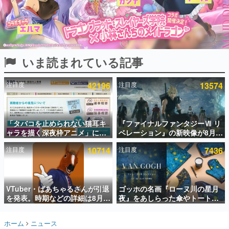
インタビュー
連載・特集一覧
殿堂入り記事
いま読まれている記事
SNS拡散数が数千以上！ ページビュー数万以上！ などな
ど。多くの人々に読まれた、電ファミ渾身の“殿堂入り”記
事をまとめました。
注目度
42196
注目度
13574
ゲームの企画書
名作ゲームクリエイターの方々に製作時のエピソードをお
聞きし、ヒットする企画（ゲーム）とは何か？を探ってい
「タバコを止められない猫耳キ
『ファイナルファンタジーⅦ リ
きます。
ャラを描く深夜枠アニメ」に視
ベレーション』の新映像が8月
赫本
聴者の一部から批判意見。違法
26日早朝に公開へ。『FF7』リ
この物語を解いてはいけない。『赫本』は、〈試験問題〉
注目度
10714
注目度
7436
薬物の使用と思しき描写も含め
メイクシリーズの完結編、
の形をした短編ホラー小説集です。
て、BPOが議論を交わす
「gamescom」のオープニング
ナイトライブにてディレクター
の浜口直樹氏が登壇する予定
新世代に訊く
VTuber・ばあちゃるさんが引退
ゴッホの名画『ローヌ川の星月
これからのデジタルゲーム市場を担う若きクリエイター達
の姿を追い、彼らのルーツと情熱を探っていきます。
を発表。時期などの詳細は8月9
夜』をあしらった傘やトートバ
日15時からの配信で説明
ッグなどが登場。8月7日21時よ
り2日間限定で予約販売
ゲーム世代の作家たち
ホーム
ニュース
ゲームに多大な影響を受けた作家さんに取材し、ゲームが