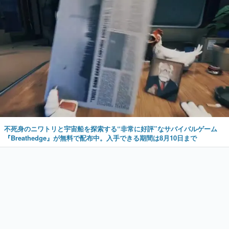
不死身のニワトリと宇宙船を探索する“非常に好評”なサバイバルゲーム
『Breathedge』が無料で配布中。入手できる期間は8月10日まで