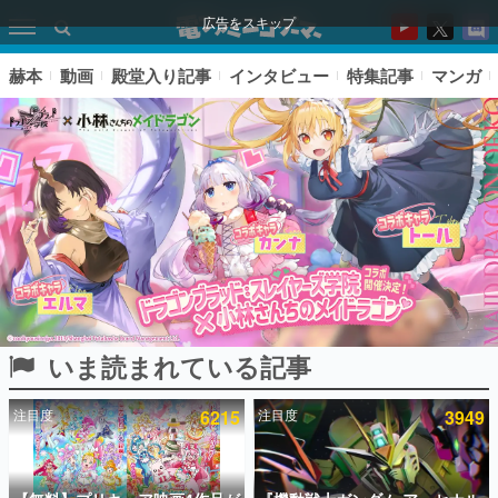
広告をスキップ
赫本
動画
殿堂入り記事
インタビュー
特集記事
マンガ
いま読まれている記事
ピックアップ
注目度
6215
注目度
3949
電ファミのいま読まれている記事ランキング
アプリセール情報