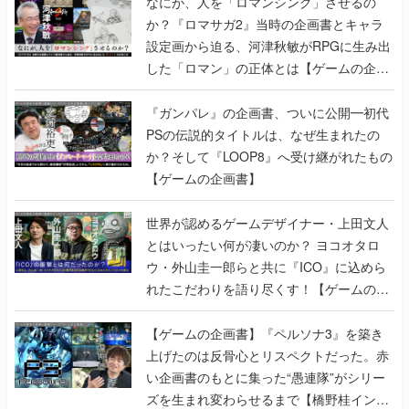
した「ロマン」の正体とは【ゲームの企画
書】
『ガンパレ』の企画書、ついに公開━初代
PSの伝説的タイトルは、なぜ生まれたの
か？そして『LOOP8』へ受け継がれたもの
【ゲームの企画書】
世界が認めるゲームデザイナー・上田文人
とはいったい何が凄いのか？ ヨコオタロ
ウ・外山圭一郎らと共に『ICO』に込めら
れたこだわりを語り尽くす！【ゲームの企
画書】
【ゲームの企画書】『ペルソナ3』を築き
上げたのは反骨心とリスペクトだった。赤
い企画書のもとに集った“愚連隊”がシリー
ズを生まれ変わらせるまで【橋野桂インタ
ビュー】
ゲームの企画書
の記事一覧
若ゲのいたり〜ゲームクリエイターの青春〜