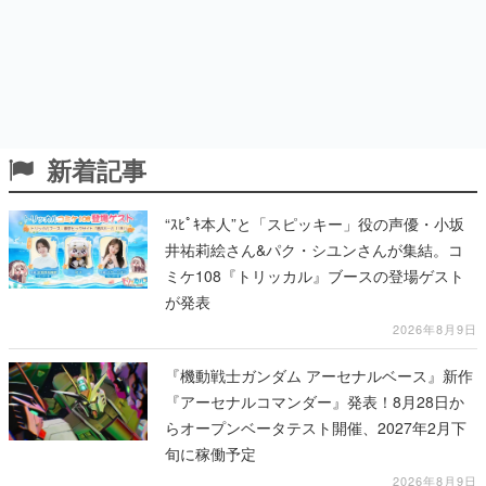
新着記事
“ｽﾋﾟｷ本人”と「スピッキー」役の声優・小坂
井祐莉絵さん&パク・シユンさんが集結。コ
ミケ108『トリッカル』ブースの登場ゲスト
が発表
2026年8月9日
『機動戦士ガンダム アーセナルベース』新作
『アーセナルコマンダー』発表！8月28日か
らオープンベータテスト開催、2027年2月下
旬に稼働予定
2026年8月9日
小説『ムーミン谷の夏まつり』を原作とした
アドベンチャーゲームがSwitch、Switch 2、