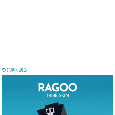
日本のコンテンツ産業やカルチャーに与えた影響を探る企
画です。
日本モバイルゲーム産業史
日本のモバイルゲーム史における主要なトピック・タイト
ルを網羅するほか、開発者へのインタビューや識者による
解説を掲載。約20年の歴史が一望できる決定版！
若ゲのいたり〜ゲームクリエイターの青春〜
『うつヌケ』『ペンと箸』等で知られるマンガ家・田中圭
一先生によるゲーム業界レポートマンガです。
記事へ戻る
なんでゲームは面白い？
ゲーム開発者・hamatsu氏がゲームの魅力を画面や操作の
具体的な形から解き明かしていく、硬派で骨太な評論連載
です。
ゲームが変えた日本語
「経験値」「裏技」「ラスボス」… ゲームにまつわる言葉
の起源や用法の変遷を、コンピューター文化史研究家・タ
イニーP氏が徹底調査。
カテゴリ
特集記事