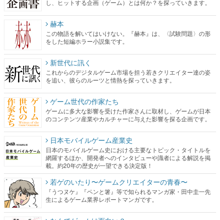
をした短編ホラー小説集です。
新世代に訊く
これからのデジタルゲーム市場を担う若きクリエイター達の姿
を追い、彼らのルーツと情熱を探っていきます。
ゲーム世代の作家たち
ゲームに多大な影響を受けた作家さんに取材し、ゲームが日本
のコンテンツ産業やカルチャーに与えた影響を探る企画です。
日本モバイルゲーム産業史
日本のモバイルゲーム史における主要なトピック・タイトルを
網羅するほか、開発者へのインタビューや識者による解説を掲
載。約20年の歴史が一望できる決定版！
若ゲのいたり〜ゲームクリエイターの青春〜
『うつヌケ』『ペンと箸』等で知られるマンガ家・田中圭一先
生によるゲーム業界レポートマンガです。
なんでゲームは面白い？
ゲーム開発者・hamatsu氏がゲームの魅力を画面や操作の具体的
な形から解き明かしていく、硬派で骨太な評論連載です。