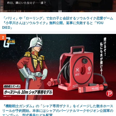
『小早川さんはソウルライク』無料公開。返事に失敗すると「YOU
DIED」
2
『機動戦士ガンダム』の「シャア専用ザクⅡ」をイメージした散水ホース
リールが予約開始。本体にはシャアのパーソナルマークやジオン公国軍の
エンブレム、型式番号などを配置
3