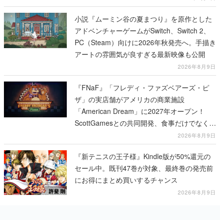
PC（Steam）向けに2026年秋発売へ。手描き
アートの雰囲気が良すぎる最新映像も公開
2026年8月9日
『FNaF』「フレディ・ファズベアーズ・ピ
ザ」の実店舗がアメリカの商業施設
「American Dream」に2027年オープン！
ScottGamesとの共同開発、食事だけでなくス
テージショーや没入型のホラー体験も楽しめ
2026年8月9日
る
『新テニスの王子様』Kindle版が50%還元の
セール中。既刊47巻が対象、最終巻の発売前
にお得にまとめ買いするチャンス
2026年8月9日
カテゴリーピックアップ
インタビュー