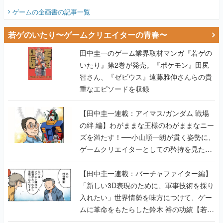
田中圭一のゲーム業界取材マンガ『若ゲの
いたり』第2巻が発売。『ポケモン』田尻
智さん、『ゼビウス』遠藤雅伸さんらの貴
重なエピソードを収録
【田中圭一連載：アイマス/ガンダム 戦場
の絆 編】わがままな王様のわがままなニー
ズを満たす！──小山順一朗が貫く姿勢に、
ゲームクリエイターとしての矜持を見た
【若ゲのいたり最終回】
【田中圭一連載：バーチャファイター編】
「新しい3D表現のために、軍事技術を採り
入れたい」世界情勢を味方につけて、ゲー
ムに革命をもたらした鈴木 裕の功績【若ゲ
のいたり】
【田中圭一：若ゲのいたり】ゲーム開発統
合環境「Unreal Engine」最新バージョン
で、開発環境はどう変わる？ ゲーム業界向