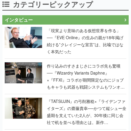
「現実より意味のある仮想世界を作る」
──『EVE Online』の生みの親が18年掲げ
続ける”クレイジーな宣言”は、比喩ではな
く本気だった
作り込みのすさまじさにコラボ先も驚嘆
──『Wizardry Variants Daphne』
×『FFXI』コラボが期間限定なのにジョブ
もキャラも武器も戦闘システムもワンオフ
で作り込まれた理由を両ディレクターに聞
く
『TATSUJIN』の弓削雅稔×『ライデンファ
イターズ』の齋藤貴幸──かつて縦シュー全
盛期を支えていた2人が、30年後に同じ会
社で机を並べる理由とは。新作
『TATSUJIN EXTREME』で初タッグを組
んだレジェンド2人に訊く開発秘話
実写映像1000分、ルート分岐100種類以
上。配信開始5日で100万本を売った、中国
発の実写インタラクティブドラマゲーム