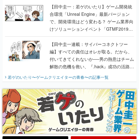
けソリューションイベント「GTMF2019」
に行って、より理解を深めよう【PR】
【田中圭一連載：サイバーコネクトツー
編】すべての責任はオレが取る。だから、
付いてきてくれないか──男の熱意はチーム
解散の危機を救い、『.hack』成功の活路を
開く。業界の快男児・松山 洋に流れる血は
若ゲのいたり〜ゲームクリエイターの青春〜
の記事一覧
『少年ジャンプ』色だった【若ゲのいた
り】
X
Youtube
Discord
RSS