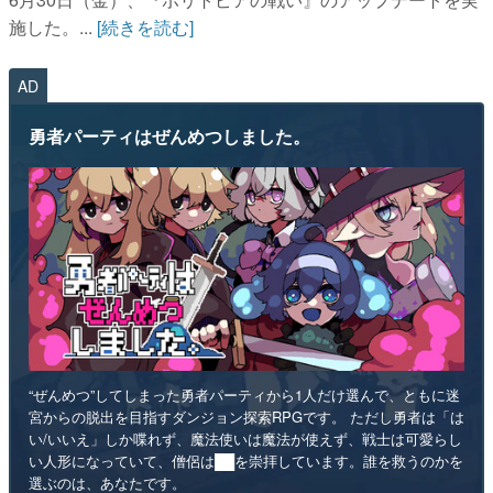
AD
勇者パーティはぜんめつしました。
“ぜんめつ”してしまった勇者パーティから1人だけ選んで、ともに迷
宮からの脱出を目指すダンジョン探索RPGです。 ただし勇者は「は
い/いいえ」しか喋れず、魔法使いは魔法が使えず、戦士は可愛らし
い人形になっていて、僧侶は██を崇拝しています。誰を救うのかを
選ぶのは、あなたです。
インディー
RPG
リリース日：2026年第4四半期