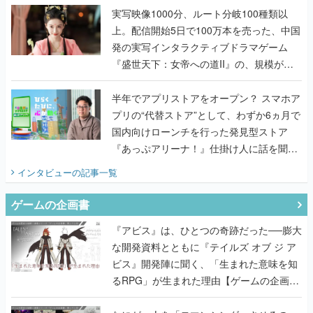
『盛世天下：女帝への道II』の、規模が違
うこだわりをプロデューサーに聞いた
半年でアプリストアをオープン？ スマホア
プリの“代替ストア”として、わずか6ヵ月で
国内向けローンチを行った発見型ストア
『あっぷアリーナ！』仕掛け人に話を聞い
てみた
インタビュー
の記事一覧
ゲームの企画書
『アビス』は、ひとつの奇跡だった──膨大
な開発資料とともに『テイルズ オブ ジ ア
ビス』開発陣に聞く、「生まれた意味を知
るRPG」が生まれた理由【ゲームの企画
書】
なにが、人を「ロマンシング」させるの
か？『ロマサガ2』当時の企画書とキャラ
設定画から迫る、河津秋敏がRPGに生み出