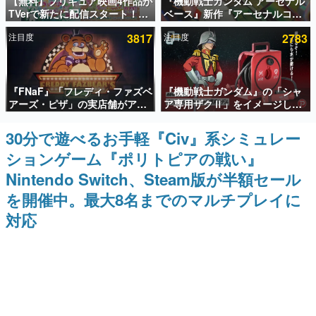
【無料】プリキュア映画4作品が
『機動戦士ガンダム アーセナル
TVerで新たに配信スタート！な
ベース』新作『アーセナルコマ
インタビュー
んと2018年～2024年の映画ほぼ
ンダー』発表！8月28日からオ
注目度
3817
注目度
2783
すべてが見放題に、ぶっちゃけ
ープンベータテスト開催、2027
連載・特集一覧
ありえないラインナップ
年2月下旬に稼働予定
殿堂入り記事
『FNaF』「フレディ・ファズベ
『機動戦士ガンダム』の「シャ
SNS拡散数が数千以上！ ページビュー数万以上！ などな
ど。多くの人々に読まれた、電ファミ渾身の“殿堂入り”記
アーズ・ピザ」の実店舗がアメ
ア専用ザクⅡ」をイメージした
事をまとめました。
リカの商業施設「American
散水ホースリールが予約開始。
Dream」に2027年オープン！
本体にはシャアのパーソナルマ
30分で遊べるお手軽『Civ』系シミュレー
ゲームの企画書
ScottGamesとの共同開発、食
ークやジオン公国軍のエンブレ
名作ゲームクリエイターの方々に製作時のエピソードをお
ションゲーム『ポリトピアの戦い』
事だけでなくステージショーや
ム、型式番号などを配置
聞きし、ヒットする企画（ゲーム）とは何か？を探ってい
没入型のホラー体験も楽しめる
きます。
Nintendo Switch、Steam版が半額セール
赫本
を開催中。最大8名までのマルチプレイに
この物語を解いてはいけない。『赫本』は、〈試験問題〉
対応
の形をした短編ホラー小説集です。
新世代に訊く
これからのデジタルゲーム市場を担う若きクリエイター達
の姿を追い、彼らのルーツと情熱を探っていきます。
ゲーム世代の作家たち
ゲームに多大な影響を受けた作家さんに取材し、ゲームが