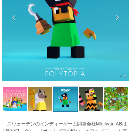
マンガ
女性向け
アプリレビュー
その他
3 / 5
電ファミニコゲーマーとは？
運営：株式会社マレ
スウェーデンのインディーゲーム開発会社Midjiwan ABは
6月30日（金）、『ポリトピアの戦い』のアップデートを実
施した。...
[続きを読む]