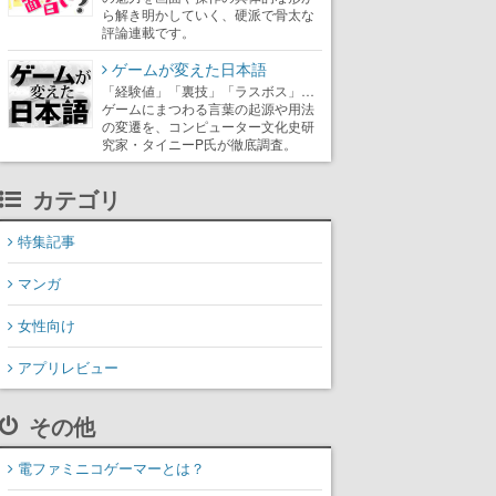
ら解き明かしていく、硬派で骨太な
評論連載です。
ゲームが変えた日本語
「経験値」「裏技」「ラスボス」…
ゲームにまつわる言葉の起源や用法
の変遷を、コンピューター文化史研
究家・タイニーP氏が徹底調査。
カテゴリ
特集記事
マンガ
女性向け
アプリレビュー
その他
電ファミニコゲーマーとは？