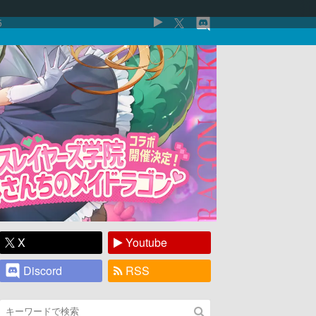
5
X
Youtube
Discord
RSS