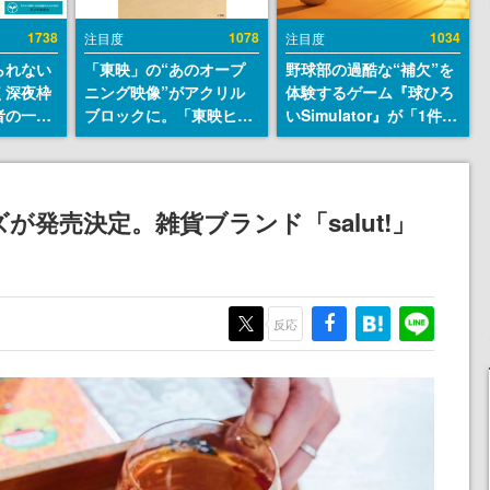
1738
1078
1034
注目度
注目度
られない
「東映」の“あのオープ
野球部の過酷な“補欠”を
く深夜枠
ニング映像”がアクリル
体験するゲーム『球ひろ
者の一部
ブロックに。「東映ヒス
いSimulator』が「1件」
違法薬物
トリカル グッズコレクシ
のウィッシュリストをも
描写も含
ョン」が8月下旬より発
とにチェコ語に対応し
論を交わ
売
SNSで話題に。『キング
ダム・カム』開発元やチ
発売決定。雑貨ブランド「salut!」
ェコのプロ野球選手から
称賛の声
反応