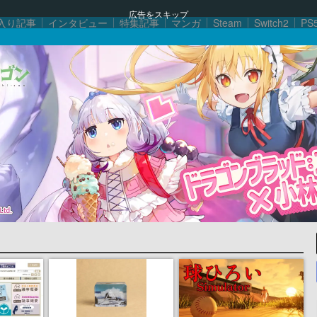
広告をスキップ
入り記事
インタビュー
特集記事
マンガ
Steam
Switch2
PS