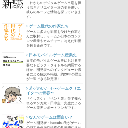
これからのデジタルゲーム市場を担
う若きクリエイター達の姿を追い、
彼らのルーツと情熱を探っていきま
す。
ゲーム世代の作家たち
ゲームに多大な影響を受けた作家さ
んに取材し、ゲームが日本のコンテ
ンツ産業やカルチャーに与えた影響
を探る企画です。
日本モバイルゲーム産業史
日本のモバイルゲーム史における主
要なトピック・タイトルを網羅する
ほか、開発者へのインタビューや識
者による解説を掲載。約20年の歴史
が一望できる決定版！
若ゲのいたり〜ゲームクリエ
イターの青春〜
『うつヌケ』『ペンと箸』等で知ら
れるマンガ家・田中圭一先生による
ゲーム業界レポートマンガです。
なんでゲームは面白い？
ゲーム開発者・hamatsu氏がゲーム
の魅力を画面や操作の具体的な形か