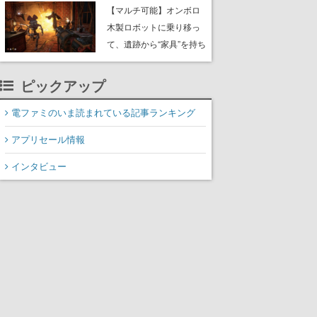
や大きな貝も
【マルチ可能】オンボロ
木製ロボットに乗り移っ
て、遺跡から“家具”を持ち
帰るホラーアクションゲ
ーム『GRAIN ROT』が本
ピックアップ
日8月8日Steamにて発
売。迫る“腐敗”から逃げ延
電ファミのいま読まれている記事ランキング
び、持ち帰った家具で基
アプリセール情報
地を再建
インタビュー