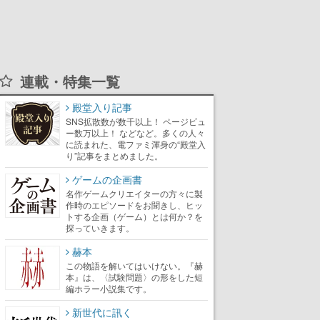
連載・特集一覧
殿堂入り記事
SNS拡散数が数千以上！ ページビュ
ー数万以上！ などなど。多くの人々
に読まれた、電ファミ渾身の“殿堂入
り”記事をまとめました。
ゲームの企画書
名作ゲームクリエイターの方々に製
作時のエピソードをお聞きし、ヒッ
トする企画（ゲーム）とは何か？を
探っていきます。
赫本
この物語を解いてはいけない。『赫
本』は、〈試験問題〉の形をした短
編ホラー小説集です。
新世代に訊く