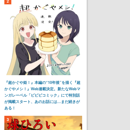
2
『超かぐや姫！』本編の“10年後”を描く『超
かぐやメシ！』Web連載決定。新たなWebマ
ンガレーベル「ビビビコミック」にて特別話
が掲載スタート、あのお話には…まだ続きが
ある！
3