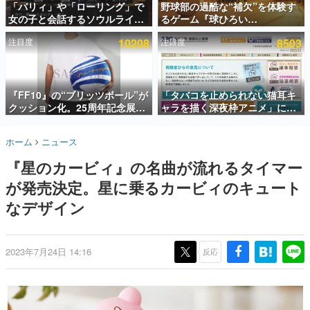
「パリィ」や「ローリング」で
野球部の過酷な“補欠”を体験す
女の子と会話するソウルライク
るゲーム『球ひろい
インタビュー
恋愛ゲーム『小早川さんはソウ
Simulator』が「1件」のウィッ
注目度
10208
注目度
8503
ルライク』無料公開。返事に失
シュリストをもとにチェコ語に
連載・特集一覧
敗すると「YOU DIED」
対応しSNSで話題に。『キング
ダム・カム』開発元やチェコの
殿堂入り記事
プロ野球選手から称賛の声
SNS拡散数が数千以上！ ページビュー数万以上！ などな
『FF10』の“ブリッツボール”が
「タバコを止められない猫耳キ
ど。多くの人々に読まれた、電ファミ渾身の“殿堂入り”記
クッション化。25周年記念展
ャラを描く深夜枠アニメ」に視
事をまとめました。
「FINAL FANTASY X
聴者の一部から批判意見。違法
MUSEUM-幻光の記憶-」のグッ
薬物の使用と思しき描写も含め
ゲームの企画書
ホーム
ニュース
ズ情報が一部公開
て、BPOが議論を交わす
名作ゲームクリエイターの方々に製作時のエピソードをお
聞きし、ヒットする企画（ゲーム）とは何か？を探ってい
『星のカービィ』の名曲が流れるタイマー
きます。
が発売決定。星に乗るカービィのキュート
赫本
この物語を解いてはいけない。『赫本』は、〈試験問題〉
なデザイン
の形をした短編ホラー小説集です。
新世代に訊く
2023年7月24日 14:16
反応
これからのデジタルゲーム市場を担う若きクリエイター達
の姿を追い、彼らのルーツと情熱を探っていきます。
ゲーム世代の作家たち
ゲームに多大な影響を受けた作家さんに取材し、ゲームが