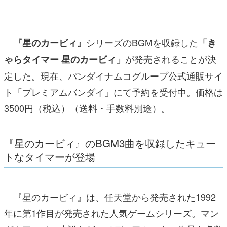
マンガ
女性向け
シリーズのBGMを収録した
『星のカービィ』
「き
アプリレビュー
が発売されることが決
ゃらタイマー 星のカービィ」
定した。現在、バンダイナムコグループ公式通販サイ
その他
ト「プレミアムバンダイ」にて予約を受付中。価格は
電ファミニコゲーマーとは？
3500円（税込）（送料・手数料別途）。
運営：株式会社マレ
『星のカービィ』のBGM3曲を収録したキュー
トなタイマーが登場
『星のカービィ』は、任天堂から発売された1992
年に第1作目が発売された人気ゲームシリーズ。マン