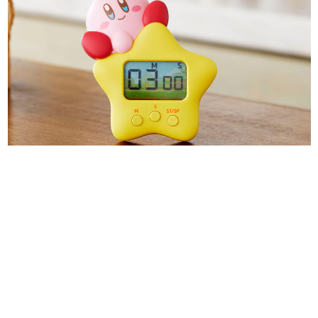
日本のコンテンツ産業やカルチャーに与えた影響を探る企
画です。
日本モバイルゲーム産業史
日本のモバイルゲーム史における主要なトピック・タイト
ルを網羅するほか、開発者へのインタビューや識者による
解説を掲載。約20年の歴史が一望できる決定版！
若ゲのいたり〜ゲームクリエイターの青春〜
『うつヌケ』『ペンと箸』等で知られるマンガ家・田中圭
一先生によるゲーム業界レポートマンガです。
なんでゲームは面白い？
ゲーム開発者・hamatsu氏がゲームの魅力を画面や操作の
具体的な形から解き明かしていく、硬派で骨太な評論連載
です。
ゲームが変えた日本語
「経験値」「裏技」「ラスボス」… ゲームにまつわる言葉
の起源や用法の変遷を、コンピューター文化史研究家・タ
イニーP氏が徹底調査。
カテゴリ
特集記事