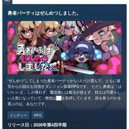
勇者パーティはぜんめつしました。
“ぜんめつ”してしまった勇者パーティから1人だけ選んで、ともに迷
宮からの脱出を目指すダンジョン探索RPGです。 ただし勇者は「は
い/いいえ」しか喋れず、魔法使いは魔法が使えず、戦士は可愛らし
い人形になっていて、僧侶は██を崇拝しています。誰を救うのかを
選ぶのは、あなたです。
インディー
RPG
リリース日：2026年第4四半期