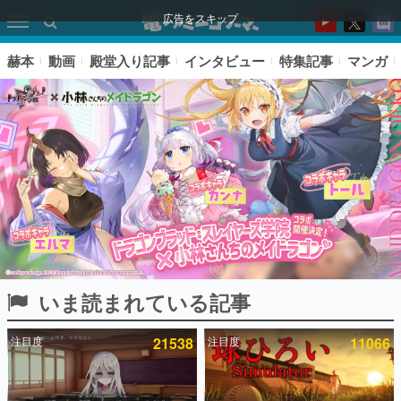
広告をスキップ
赫本
動画
殿堂入り記事
インタビュー
特集記事
マンガ
いま読まれている記事
ピックアップ
注目度
21538
注目度
11066
電ファミのいま読まれている記事ランキング
アプリセール情報